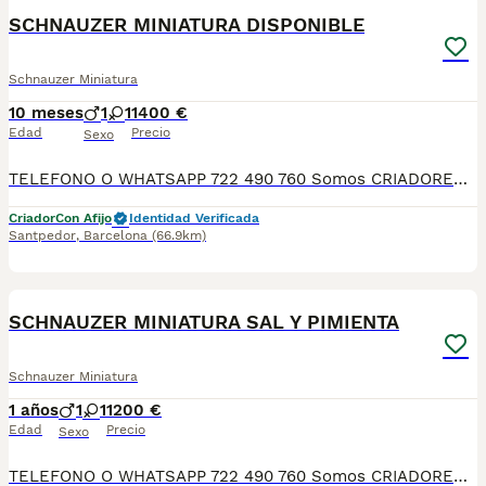
SCHNAUZER MINIATURA DISPONIBLE
Schnauzer Miniatura
10 meses
1
1
1400 €
Edad
Precio
Sexo
TELEFONO O WHATSAPP 722 490 760 Somos CRIADORES PROFESIONALES, CON NÚCLEO ZOOLÓGICO PROPIO. Seleccionamos para tener los mejores ejemplares tanto a nivel morfología como a nivel de salud y comportamiento. Nuestros cachorros crecen en un ambiente familiar, con unas condiciones higiénico-sanitarias excepcionales y totalmente socializados, tanto con otros animales como con las personas, para garantizar su bienestar animal. No dudes en consultar sobre disponibilidad de entrega, reserva y sus características, Nuestros cachorros se entregan: DESPARASITADOS INTERNA Y EXTERNAMENTE CON SUS VACUNAS AL DÍA CORRESPONDIENTES POR EDAD CARTILLA DE VACUNACIÓN Y GARANTIA COMPLETA DE SALUD ( VÍRICAS, GENÉTICAS Y HEREDITARIASñ) POR ESCRITO! PARA MAS INFORMACIÓN, FOTOS/VIDEOS O CONSULTAS LLAMANOS O ESCRIBENOS POR WHATSAPP AL 722 490 760 POSIBILIDAD DE ENTREGA PERSONALIZADA A DOMICILIO EN TODO EL TERRITORIO NACIONAL.
Criador
Con Afijo
Identidad Verificada
Santpedor
,
Barcelona
(66.9km)
5
SCHNAUZER MINIATURA SAL Y PIMIENTA
Schnauzer Miniatura
1 años
1
1
1200 €
Edad
Precio
Sexo
TELEFONO O WHATSAPP 722 490 760 Somos CRIADORES PROFESIONALES, CON NÚCLEO ZOOLÓGICO PROPIO. Seleccionamos para tener los mejores ejemplares tanto a nivel morfología como a nivel de salud y comportamiento. Nuestros cachorros crecen en un ambiente familiar, con unas condiciones higiénico-sanitarias excepcionales y totalmente socializados, tanto con otros animales como con las personas, para garantizar su bienestar animal. No dudes en consultar sobre disponibilidad de entrega, reserva y sus características, Nuestros cachorros se entregan: DESPARASITADOS INTERNA Y EXTERNAMENTE CON SUS VACUNAS AL DÍA CORRESPONDIENTES POR EDAD CARTILLA DE VACUNACIÓN Y GARANTIA COMPLETA DE SALUD ( VÍRICAS, GENÉTICAS Y HEREDITARIAS) POR ESCRITO! PARA MAS INFORMACIÓN, FOTOS/VIDEOS O CONSULTAS LLAMANOS O ESCRIBENOS POR WHATSAPP AL 722 490 760 POSIBILIDAD DE ENTREGA PERSONALIZADA A DOMICILIO EN TODO EL TERRITORIO NACIONAL.