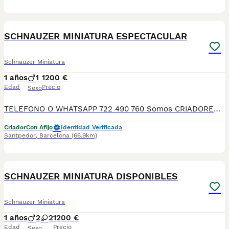
5
SCHNAUZER MINIATURA ESPECTACULAR
Schnauzer Miniatura
1 años
1
1200 €
Edad
Precio
Sexo
TELEFONO O WHATSAPP 722 490 760 Somos CRIADORES PROFESIONALES, CON NÚCLEO ZOOLÓGICO PROPIO. Seleccionamos para tener los mejores ejemplares tanto a nivel morfología como a nivel de salud y comportamiento. Nuestros cachorros crecen en un ambiente familiar, con unas condiciones higiénico-sanitarias excepcionales y totalmente socializados, tanto con otros animales como con las personas, para garantizar su bienestar animal. No dudes en consultar sobre disponibilidad de entrega, reserva y sus características, Nuestros cachorros se entregan: DESPARASITADOS INTERNA Y EXTERNAMENTE CON SUS VACUNAS AL DÍA CORRESPONDIENTES POR EDAD CARTILLA DE VACUNACIÓN Y GARANTIA COMPLETA DE SALUD ( VÍRICAS, GENÉTICAS Y HEREDITARIASñ) POR ESCRITO! PARA MAS INFORMACIÓN, FOTOS/VIDEOS O CONSULTAS LLAMANOS O ESCRIBENOS POR WHATSAPP AL 722 490 760 POSIBILIDAD DE ENTREGA PERSONALIZADA A DOMICILIO EN TODO EL TERRITORIO NACIONAL.
Criador
Con Afijo
Identidad Verificada
Santpedor
,
Barcelona
(66.9km)
6
SCHNAUZER MINIATURA DISPONIBLES
Schnauzer Miniatura
1 años
2
2
1200 €
Edad
Precio
Sexo