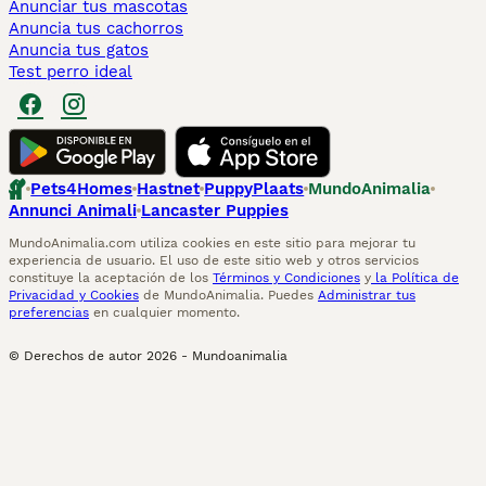
Anunciar tus mascotas
Anuncia tus cachorros
Anuncia tus gatos
Test perro ideal
Pets4Homes
Hastnet
PuppyPlaats
MundoAnimalia
Annunci Animali
Lancaster Puppies
MundoAnimalia.com utiliza cookies en este sitio para mejorar tu
experiencia de usuario. El uso de este sitio web y otros servicios
constituye la aceptación de los
Términos y Condiciones
y
la Política de
Privacidad y Cookies
de MundoAnimalia. Puedes
Administrar tus
preferencias
en cualquier momento.
© Derechos de autor
2026
-
Mundoanimalia