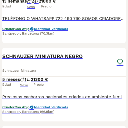
13 semanas
2
2
1000 €
Edad
Precio
Sexo
TELÉFONO O WHATSAPP 722 490 760 SOMOS CRIADORES DIRECTOS SIN INTERMEDIARIOS! MÁS DE 20 AÑOS EN EL SECTOR NOS AVALAN, VALORANDO TANTO LA CRIA RESPONSABLE COMO TAMBIÉN LA SELECCIÓN PARA MEJORAR LA RAZA DURANTE TODOS ESTOS AÑOS. NUESTROS CACHORROS SE ENTREGAN PREVIAMENTE REVISADOS POR NUESTRO VETERINARIO PROFESIONAL Y BAJO LOS MAS ESTRICTOS CONTROLES DE SALUD, HACEMOS HINCAPIÉ EN SU SOCIABILIZACIÓN PARA SU CORRECTO DESARROLLO NEUROLOGICO! Y OS ASESORAMOS ANTES DURANTE Y DESPUES DE LA ENTREGA PARA QUE TODO SEA LO MAS AFABLE Y FACIL POSIBLE DURANTE LA ADAPTACION! NUESTROS BEBES SE ENTREGAN A PARTIR DE LOS DOS MESES CON SUS VACUNAS AL DIA, DESPARASITADOS Y CON GARANTIAS DE SALUD, MICROCHIP Y CARTILLA DE VACUNACION! SI BUSCAS UN COMPAÑERO SANO Y EQUILIBRADO ESTE ES EL LUGAR, TE ASESORAREMOS DURANTE TODO EL PROCESO NO DUDES EN CONSULTAR POR NUESTROS PEQUES AL 722 490 760
Criador
Con Afijo
Identidad Verificada
Santpedor
,
Barcelona
(70.3km)
6
SCHNAUZER MINIATURA NEGRO
Schnauzer Miniatura
5 meses
1
2
1300 €
Edad
Precio
Sexo
Preciosos cachorros nacionales criados en ambiente familiar disponibles de raza Schnauzer. Se entregan con su carnet de primo vacunación, las vacunas correspondientes a su edad, desparasitados interna y externamente, con microchip implantado. Se realiza un contrato en el que incluye garantía vírica de 15 días y una garantía congénita de un año desde el día de la entrega del cachorro. Nos comprometemos 100% con la salud de nuestros pequeños. Núcleo zoológico B2500604. Para más información/imagenes o consultas sin compromiso al número de teléfono 722788399 o al 932514529.
Criador
Con Afijo
Identidad Verificada
Santpedor
,
Barcelona
(66.9km)
4