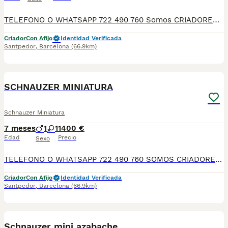
TELEFONO O WHATSAPP 722 490 760 Somos CRIADORES PROFESIONALES, CON NÚCLEO ZOOLÓGICO PROPIO. Seleccionamos para tener los mejores ejemplares tanto a nivel morfología como a nivel de salud y comportamiento. Nuestros cachorros crecen en un ambiente familiar, con unas condiciones higiénico-sanitarias excepcionales y totalmente socializados, tanto con otros animales como con las personas, para garantizar su bienestar animal. No dudes en consultar sobre disponibilidad de entrega, reserva y sus características, Nuestros cachorros se entregan: DESPARASITADOS INTERNA Y EXTERNAMENTE CON SUS VACUNAS AL DÍA CORRESPONDIENTES POR EDAD CARTILLA DE VACUNACIÓN Y GARANTIA COMPLETA DE SALUD ( VÍRICAS, GENÉTICAS Y HEREDITARIASñ) POR ESCRITO! PARA MAS INFORMACIÓN, FOTOS/VIDEOS O CONSULTAS LLAMANOS O ESCRIBENOS POR WHATSAPP AL 722 490 760 POSIBILIDAD DE ENTREGA PERSONALIZADA A DOMICILIO EN TODO EL TERRITORIO NACIONAL.
Criador
Con Afijo
Identidad Verificada
Santpedor
,
Barcelona
(66.9km)
7
SCHNAUZER MINIATURA
Schnauzer Miniatura
7 meses
1
1
1400 €
Edad
Precio
Sexo
TELEFONO O WHATSAPP 722 490 760 SOMOS CRIADORES DIRECTOS SIN INTERMEDIARIOS! MAS DE 20 AÑOS EN EL SECTOR NOS AVALAN, VALORANDO NO SOLO LA CRIA RESPONSABLE SI NO TAMBIEN LA SELECCIÓN PARA MEJORAR LA RAZA DURANTE TODOS ESTOS AÑOS. NUESTROS CACHORROS SE ENTREGAN PREVIAMENTE REVISADOS POR UN VETERINARIO PROFESIONAL Y BAJO LOS MAS ESTRICTOS CONTROLES DE SALUD, HACEMOS HINCAPIÉ EN SU SOCIABILIZACIÓN PARA SU CORRECTO DESARROLLO NEUROLOGICO! Y OS ASESORAMOS ANTES DURANTE Y DESPUES DE LA ENTREGA PARA QUE TODO SEA LO MAS AFABLE Y FACIL POSIBLE DURANTE LA ADAPTACION! NUESTROS BEBE SE ENTREGAN A PARTIR DE LOS DOS MESES CON SUS VACUNAS AL DIA, DESPARASITADOS Y CON GARANTIAS DE SALUD, MICROCHIP Y CARTILLA DE VACUNACION! SI BUSCAS UN COMPAÑERO SANO Y EQUILIBRADO ESTE ES EL LUGAR, TE ASESORAREMOS DURANTE TODO EL PROCESO NO DUDES EN CONSULTAR POR NUESTROS PEQUES AL 722 490 760
Criador
Con Afijo
Identidad Verificada
Santpedor
,
Barcelona
(66.9km)
5
1
Schnauzer mini azabache