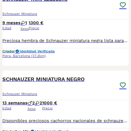
Schnauzer Miniatura
9 meses
1
1300 €
Edad
Precio
Sexo
Preciosa hembra de Schnauzer miniatura negra lista para entregar. Centro Canino Vallbonica es un centro muy comprometido con el bienestar animal y la cria responsable, por ello todos nuestros cachorros son nacidos y criados en nuestras instalaciones , asegurando así un correcto desarrollo y una magnífica socialización, consiguiendo en cada ejemplar un carácter juguetón y extrovertido . Se entregan con el carnet de vacunas con el plan correspondiente a su edad , desparasitados y microchip implantado dado de alta en el registro de Anicom a nombre del nuevo propietario . Facilitamos junto al cachorro contrato de compra con garantías víricas de 15 días y congénitas de 1 año . Contamos con un gran equipo de profesionales entre los que se encuentran educadores, veterinarios y varios auxiliares, cumpliendo así con controles sanitarios necesarios para garantizar su bienestar . Hacemos envíos a toda España con empresa de transporte privado, proporcionando un viaje confortable y ofreciendo las atenciones necesarias a nuestros bebés . Si estás interesado en alguno de nuestros ejemplares solicita información sin compromiso al 722269698 . También atendemos vía WhatsApp . PRECIO REAL ( incluye el IVA) . Núcleo zoológico B2501315
Criador
Identidad Verificada
Piera
,
Barcelona
(37.2km)
5
SCHNAUZER MINIATURA NEGRO
Schnauzer Miniatura
13 semanas
2
2
1000 €
Edad
Precio
Sexo
Disponibles preciosos cachorros nacionales de schnauzer criados en nuestras instalaciones, en un ambiente familiar y responsable. Nuestros cachorros se entregan con cartilla de primera vacunación, vacunas correspondientes a su edad, desparasitados interna y externamente, y con microchip implantado y dado de alta. Además, realizamos un contrato de garantía que incluye: • Garantía vírica de 15 días. • Garantía congénita de 1 año. Desde la fecha de entrega del cachorro. Nos comprometemos al 100% con la salud, el bienestar y el cuidado de nuestros pequeños. Disponemos de Núcleo Zoológico Para más información, imágenes o cualquier consulta sin compromiso, pueden contactar con nosotros en los teléfonos: CRISTINA 📞 722 788 399 📞 932 514 529