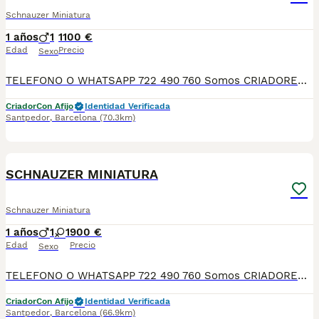
Schnauzer Miniatura
1 años
1
1100 €
Edad
Precio
Sexo
TELEFONO O WHATSAPP 722 490 760 Somos CRIADORES PROFESIONALES, CON NÚCLEO ZOOLÓGICO PROPIO. Seleccionamos para tener los mejores ejemplares tanto a nivel morfología como a nivel de salud y comportamiento. Nuestros cachorros crecen en un ambiente familiar, con unas condiciones higiénico-sanitarias excepcionales y totalmente socializados, tanto con otros animales como con las personas, para garantizar su bienestar animal. No dudes en consultar sobre disponibilidad de entrega, reserva y sus características, Nuestros cachorros se entregan: DESPARASITADOS INTERNA Y EXTERNAMENTE CON SUS VACUNAS AL DÍA CORRESPONDIENTES POR EDAD CARTILLA DE VACUNACIÓN Y GARANTIA COMPLETA DE SALUD ( VÍRICAS, GENÉTICAS Y HEREDITARIAS) POR ESCRITO! PARA MAS INFORMACIÓN, FOTOS/VIDEOS O CONSULTAS LLAMANOS O ESCRIBENOS POR WHATSAPP AL 722 490 760 POSIBILIDAD DE ENTREGA PERSONALIZADA A DOMICILIO EN TODO EL TERRITORIO NACIONAL.
Criador
Con Afijo
Identidad Verificada
Santpedor
,
Barcelona
(70.3km)
4
SCHNAUZER MINIATURA
Schnauzer Miniatura
1 años
1
1
900 €
Edad
Precio
Sexo
TELEFONO O WHATSAPP 722 490 760 Somos CRIADORES PROFESIONALES, CON NÚCLEO ZOOLÓGICO PROPIO. Seleccionamos para tener los mejores ejemplares tanto a nivel morfología como a nivel de salud y comportamiento. Nuestros cachorros crecen en un ambiente familiar, con unas condiciones higiénico-sanitarias excepcionales y totalmente socializados, tanto con otros animales como con las personas, para garantizar su bienestar animal. No dudes en consultar sobre disponibilidad de entrega, reserva y sus características, Nuestros cachorros se entregan: DESPARASITADOS INTERNA Y EXTERNAMENTE CON SUS VACUNAS AL DÍA CORRESPONDIENTES POR EDAD CARTILLA DE VACUNACIÓN Y GARANTIA COMPLETA DE SALUD ( VÍRICAS, GENÉTICAS Y HEREDITARIASñ) POR ESCRITO! PARA MAS INFORMACIÓN, FOTOS/VIDEOS O CONSULTAS LLAMANOS O ESCRIBENOS POR WHATSAPP AL 722 490 760 POSIBILIDAD DE ENTREGA PERSONALIZADA A DOMICILIO EN TODO EL TERRITORIO NACIONAL.
Criador
Con Afijo
Identidad Verificada
Santpedor
,
Barcelona
(66.9km)