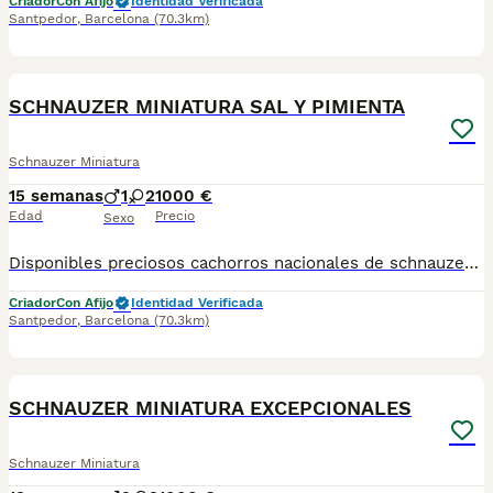
Criador
Con Afijo
Identidad Verificada
Santpedor
,
Barcelona
(70.3km)
3
SCHNAUZER MINIATURA SAL Y PIMIENTA
Schnauzer Miniatura
15 semanas
1
2
1000 €
Edad
Precio
Sexo
Disponibles preciosos cachorros nacionales de schnauzer criados en nuestras instalaciones, en un ambiente familiar y responsable. Nuestros cachorros se entregan con cartilla de primera vacunación, vacunas correspondientes a su edad, desparasitados interna y externamente, y con microchip implantado y dado de alta. Además, realizamos un contrato de garantía que incluye: • Garantía vírica de 15 días. • Garantía congénita de 1 año. Desde la fecha de entrega del cachorro. Nos comprometemos al 100% con la salud, el bienestar y el cuidado de nuestros pequeños. Disponemos de Núcleo Zoológico Para más información, imágenes o cualquier consulta sin compromiso, pueden contactar con nosotros en los teléfonos: CRISTINA 📞 722 788 399 📞 932 514 529
Criador
Con Afijo
Identidad Verificada
Santpedor
,
Barcelona
(70.3km)
8
SCHNAUZER MINIATURA EXCEPCIONALES
Schnauzer Miniatura