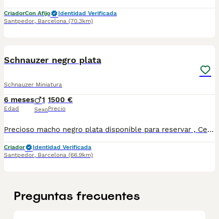
Criador
Con Afijo
Identidad Verificada
Santpedor
,
Barcelona
(70.3km)
5
1
Schnauzer negro plata
Schnauzer Miniatura
6 meses
1
1500 €
Edad
Precio
Sexo
Precioso macho negro plata disponible para reservar , Centro Canino Vallbonica es mucho más que un centro de cría , es una empresa comprometida con el bienestar animal y la cria responsable, por ello todos nuestros bebés nacen y se crían en nuestras instalaciones , asegurando así un correcto desarrollo y una magnífica socialización, consiguiendo en cada ejemplar un carácter juguetón y extrovertido algo primordial para su adaptación como un miembro más en tu familia . Se entregan con el carnet de vacunas con el plan correspondiente a su edad , desparasitados y microchip implantado y activado en registro de Anicom. Facilitamos junto al cachorro contrato de compra con garantías víricas de 15 días y congénitas de 1 año . Contamos con un gran equipo de profesionales entre los que se encuentran educadores, auxiliares y Veterinarios ofreciendo los controles sanitarios necesarios así como continua vigilancia asegurando su bienestar . Hacemos envíos a toda España con empresa de transporte privado, proporcionando un viaje confortable y ofreciendo las atenciones necesarias a nuestros bebés . Si estás interesado en alguno de nuestros ejemplares solicita información sin compromiso al 722269698 . También atendemos vía WhatsApp . PRECIO REAL ( incluye el IVA) . Núcleo zoológico B 230063
Criador
Identidad Verificada
Santpedor
,
Barcelona
(66.9km)
Preguntas frecuentes