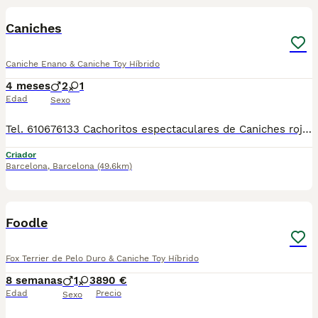
Caniches
Caniche Enano & Caniche Toy Híbrido
4 meses
2
1
Edad
Sexo
Tel. 610676133 Cachoritos espectaculares de Caniches rojo y apricot, machos y hembras preciosos, tienen dos meses de edad. Se entregan revisados por nuestro veterinario, con la vacuna correspondiente a la edad, desparasitados, con su cartilla veterinaria, microchip y garantía sanitaria por escrito virica y genética, muy bien cuidados, muy sanos, criados en entorno familiar. Disponemos de centro con número zoológico T-2500116
Criador
Barcelona
,
Barcelona
(49.6km)
8
3
Foodle
Fox Terrier de Pelo Duro & Caniche Toy Híbrido
8 semanas
1
3
890 €
Edad
Precio
Sexo