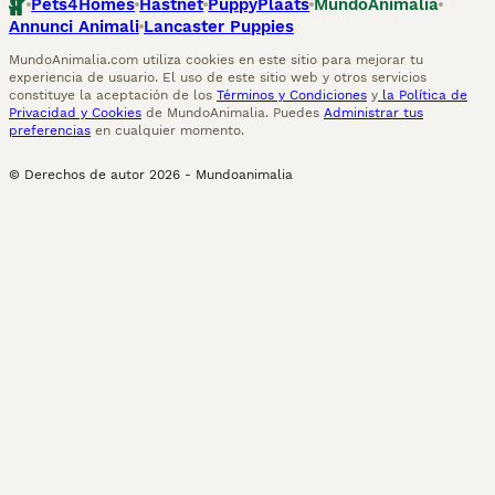
Pets4Homes
Hastnet
PuppyPlaats
MundoAnimalia
Annunci Animali
Lancaster Puppies
MundoAnimalia.com utiliza cookies en este sitio para mejorar tu
experiencia de usuario. El uso de este sitio web y otros servicios
constituye la aceptación de los
Términos y Condiciones
y
la Política de
Privacidad y Cookies
de MundoAnimalia. Puedes
Administrar tus
preferencias
en cualquier momento.
© Derechos de autor
2026
-
Mundoanimalia