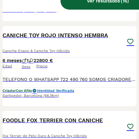
Ver resultados
(
16
)
Criador
Identidad Verificada
Santa Oliva
,
Tarragona
(9.7km)
7
CANICHE TOY ROJO INTENSO HEMBRA
Caniche Enano & Caniche Toy Híbrido
6 meses
1
2
2800 €
Edad
Precio
Sexo
TELEFONO O WHATSAPP 722 490 760 SOMOS CRIADORES DIRECTOS SIN INTERMEDIARIOS! MAS DE 20 AÑOS EN EL SECTOR NOS AVALAN, VALORANDO NO SOLO LA CRIA RESPONSABLE SI NO TAMBIEN LA SELECCIÓN PARA MEJORAR LA RAZA DURANTE TODOS ESTOS AÑOS. NUESTROS CACHORROS SE ENTREGAN PREVIAMENTE REVISADOS POR UN VETERINARIO PROFESIONAL Y BAJO LOS MAS ESTRICTOS CONTROLES DE SALUD, HACEMOS HINCAPIÉ EN SU SOCIABILIZACIÓN PARA SU CORRECTO DESARROLLO NEUROLOGICO! Y OS ASESORAMOS ANTES DURANTE Y DESPUES DE LA ENTREGA PARA QUE TODO SEA LO MAS AFABLE Y FACIL POSIBLE DURANTE LA ADAPTACION! NUESTROS BEBE SE ENTREGAN A PARTIR DE LOS DOS MESES CON SUS VACUNAS AL DIA, DESPARASITADOS Y CON GARANTIAS DE SALUD, MICROCHIP Y CARTILLA DE VACUNACION! SI BUSCAS UN COMPAÑERO SANO Y EQUILIBRADO ESTE ES EL LUGAR, TE ASESORAREMOS DURANTE TODO EL PROCESO NO DUDES EN CONSULTAR POR NUESTROS PEQUES AL 722 490 760
Criador
Con Afijo
Identidad Verificada
Santpedor
,
Barcelona
(66.9km)
7
FOODLE FOX TERRIER CON CANICHE
Fox Terrier de Pelo Duro & Caniche Toy Híbrido