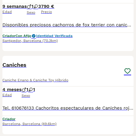
9 semanas
1
3
790 €
Edad
Precio
Sexo
Disponibles preciosos cachorros de fox terrier con caniche nacionales criados en nuestras instalaciones, en un ambiente familiar y responsable. Nuestros cachorros se entregan con cartilla de primera vacunación, vacunas correspondientes a su edad, desparasitados interna y externamente, y con microchip implantado y dado de alta. Además, realizamos un contrato de garantía que incluye: • Garantía vírica de 15 días. • Garantía congénita de 1 año. Desde la fecha de entrega del cachorro. Nos comprometemos al 100% con la salud, el bienestar y el cuidado de nuestros pequeños. Disponemos de Núcleo Zoológico Para más información, imágenes o cualquier consulta sin compromiso, pueden contactar con nosotros en los teléfonos: CRISTINA 📞 722 788 399 📞 932 514 529
Criador
Con Afijo
Identidad Verificada
Santpedor
,
Barcelona
(70.3km)
5
Caniches
Caniche Enano & Caniche Toy Híbrido
4 meses
1
1
Edad
Sexo
Tel. 610676133 Cachoritos espectaculares de Caniches rojo y apricot, machos y hembras preciosos, tienen dos meses de edad. Se entregan revisados por nuestro veterinario, con la vacuna correspondiente a la edad, desparasitados, con su cartilla veterinaria, microchip y garantía sanitaria por escrito, muy bien cuidados, muy sanos, criados en entorno familiar. Disponemos de centro con número zoológico T-2500116
Criador
Barcelona
,
Barcelona
(49.6km)
7