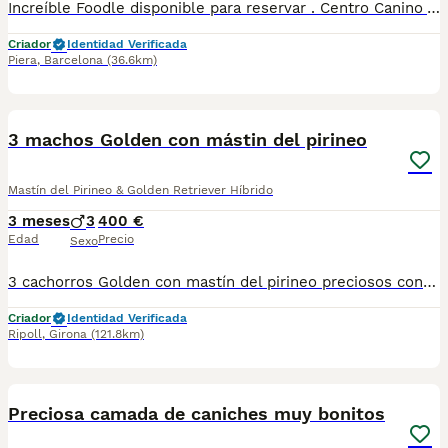
Increíble Foodle disponible para reservar . Centro Canino Vallbonica es mucho más que un centro de cría , es un equipo amante de los animales y apasionados con su trabajo y muy comprometidos con el bienestar animal. Somos Criadores directos, sin intermediarios, con más de 20 años de experiencia y Apostamos por una cría responsable y una cuidada selección de nuestros progenitores. TODOS nuestros bebés nacen y se crían en nuestras instalaciones rodeados de naturaleza y cariño , asegurando así un correcto desarrollo y una magnífica socialización, consiguiendo en cada ejemplar un carácter juguetón y extrovertido algo primordial para su adaptación como un miembro más en tu familia . Se entregan con carnet de vacunas correspondiente a su edad , desparasitados y microchip implantado y activado en registro de Anicom. Facilitamos junto al cachorro contrato de compra con garantías víricas de 15 días y congénitas de 1 año . Contamos con un gran equipo de profesionales entre los que se encuentran educadores, auxiliares y Veterinarios ofreciendo los controles sanitarios necesarios así como continua vigilancia asesorándote durante todos el proceso y al llegar a casa. Hacemos envíos a toda España con empresa de transporte privado, proporcionando un viaje confortable y ofreciendo las atenciones necesarias a nuestros bebés . Nuestros precios son REALES ( incluye el IVA) y sin sorpresas finales . Si estás interesado en alguno de nuestros ejemplares solicita información sin compromiso. También atendemos vía WhatsApp ☎️722269698 - 722374274 📍Piera (Barcelona)
Criador
Identidad Verificada
Piera
,
Barcelona
(36.6km)
2
3 machos Golden con mástin del pirineo
Mastín del Pirineo & Golden Retriever Híbrido
3 meses
3
400 €
Edad
Precio
Sexo
3 cachorros Golden con mastín del pirineo preciosos con carácter juguetón esperando tener su nuevo hogar . Preferiblemente casa actualmente tienen 3 meses y están listos para su nuevo hogar
Criador
Identidad Verificada
Ripoll
,
Girona
(121.8km)
8
Preciosa camada de caniches muy bonitos