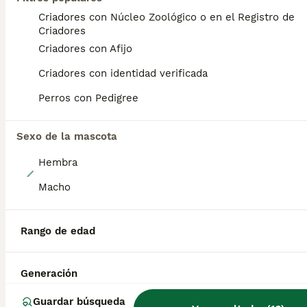
Criadores con Núcleo Zoológico o en el Registro de
PRO
Criadores
Criadores con Afijo
Criadores con identidad verificada
Perros con Pedigree
Sexo de la mascota
Hembra
7
Macho
Preciosa camada de caniches
Rango de edad
Caniche Enano & Caniche Toy Híbrido
8 semanas
3
3
1200 €
Edad
Precio
Sexo
Generación
Preciosa camada de caniches muy bonitos y cariñosos se entregan con un mínimo de 2 vacunas y 3 desparasitaciones y el chip que lo da de alta mi veterinario y garantías por escrito de 10 días de enfermedades víricas y 6 meses de congénitas, el precio es 1200 euros el macho y 1500 euros las hembras
Guardar búsqueda