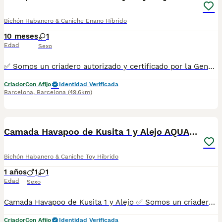
Bichón Habanero & Caniche Enano Híbrido
10 meses
1
Edad
Sexo
✅ Somos un criadero autorizado y certificado por la Generalitat de Catalunya. PARA MÁS INFORMACIÓN: ☎️ 933095977 📱 685878504 / 674320847 💻 Más fotos y vídeos en nuestra web www.aquanatura.es 🚙 Hacemos envíos 📌 Calle Roger de Flor 45, muy cerca del Arc de Triomf de Barcelona, de Lunes a Sábados. Se entregan con la mayoría de sus vacunas, desparasitados interna y externamente, con microchip y su registro, cartilla sanitaria y contrato de garantías, bajo la supervisión de nuestro equipo veterinario. AQUANATURA
Criador
Con Afijo
Identidad Verificada
Barcelona
,
Barcelona
(49.6km)
9
Camada Havapoo de Kusita 1 y Alejo AQUANATURA
Bichón Habanero & Caniche Toy Híbrido
1 años
1
1
Edad
Sexo
Camada Havapoo de Kusita 1 y Alejo ✅ Somos un criadero autorizado y certificado por la Generalitat de Catalunya. PARA MÁS INFORMACIÓN: ☎️ 933095977 📱 685878504 / 674320847 💻 www.aquanatura.es 🚙 Hacemos envíos 📌 Calle Roger de Flor 45, muy cerca del Arc de Triomf de Barcelona, de Lunes a Sábados. Se entregan con la mayoría de sus vacunas, desparasitados interna y externamente, con microchip y su registro, cartilla sanitaria y contrato de garantías, bajo la supervisión de nuestro equipo veterinario. AQUANATURA
Criador
Con Afijo
Identidad Verificada