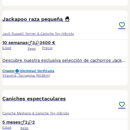
12
1
Jackapoo raza pequeña 🐣
Jack Russell Terrier & Caniche Toy Híbrido
10 semanas
3
3
400 €
Edad
Precio
Sexo
Descubre nuestra exclusiva selección de cachorros Jackapoo, criados con dedicación, cariño y un firme compromiso con su bienestar desde el primer día. Cada cachorro recibe una atención individualizada para favorecer un desarrollo equilibrado, una excelente socialización y una adaptación óptima a su futura familia. El Jackapoo combina la inteligencia y vivacidad del Jack Russell Terrier con la dulzura y el encanto del Caniche, dando lugar a un compañero cariñoso, alegre y muy inteligente. Su pelaje de baja muda lo convierte en una opción muy apreciada para la vida en familia. ¡Tenemos el cachorro perfecto para ti! Criado en un entorno responsable y con todo el cuidado que merece, nuestros cachorros cuentan con vacunas al día, desparasitaciones, microchip, y ofrecemos garantía sanitaria y genética. Además, te ofrecemos una revisión veterinaria gratuita para asegurar su bienestar. Somos un criadero profesional con núcleo zoológico T2500248, comprometidos con la salud y felicidad de nuestros cachorros. ¡No dudes en contactarnos para más información! 🐾🩵🤍
Criador
Identidad Verificada
Vilaverd
,
Tarragona
(40.8km)
5
Caniches espectaculares
Caniche Mediano & Caniche Toy Híbrido
5 meses
2
2
Edad
Sexo