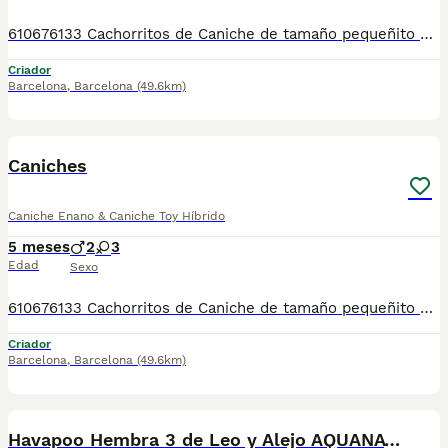
610676133 Cachorritos de Caniche de tamaño pequeñito preciosos, color rojizo y apricot, tienen casi los dos meses de edad. Se entregan revisados por nuestro veterinario, vacunados al día, desparasitados, con su cartilla veterinaria, microchip y garantía sanitaria por escrito vírica y genética. Tienen un carácter excelente, muy buenos y cariñosos, se pueden ver sin compromiso cualquier día de la semana. Núcleo Zoológico T-2500116
Criador
Barcelona
,
Barcelona
(49.6km)
1
Caniches
Caniche Enano & Caniche Toy Híbrido
5 meses
2
3
Edad
Sexo
610676133 Cachorritos de Caniche de tamaño pequeñito espectaculares, color rojizo y apricot, tienen casi los dos meses de edad. Se entregan revisados por nuestro veterinario, vacunados al día, desparasitados, con su cartilla veterinaria, microchip y garantía sanitaria por escrito vírica y genética. Tienen un carácter excelente, muy buenos y cariñosos, se pueden ver sin compromiso cualquier día de la semana. Núcleo Zoológico T-2500116
Criador
Barcelona
,
Barcelona
(49.6km)
8
Havapoo Hembra 3 de Leo y Alejo AQUANATURA