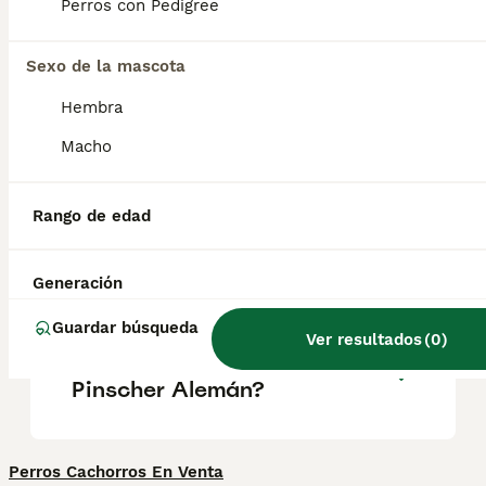
pasear y los deportes caninos,
Perros con Pedigree
principalmente al aire libre, ya que fueron,
tradicionalmente, perros de granja. Su
carácter es fuerte y son muy inteligentes.
Sexo de la mascota
Hembra
¿Cuánto cuesta un pinscher
Macho
alemán?
Rango de edad
¿Los pinschers alemanes son
buenos perros?
Generación
Guardar búsqueda
Ver resultados
(
0
)
¿Qué tamaño tiene un
Pinscher Alemán?
Perros Cachorros En Venta