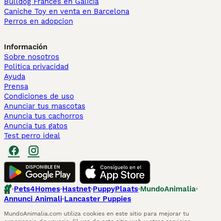
Bulldog Francés en Galicia
Caniche Toy en venta en Barcelona
Perros en adopcion
Información
Sobre nosotros
Politica privacidad
Ayuda
Prensa
Condiciones de uso
Anunciar tus mascotas
Anuncia tus cachorros
Anuncia tus gatos
Test perro ideal
Pets4Homes
Hastnet
PuppyPlaats
MundoAnimalia
Annunci Animali
Lancaster Puppies
MundoAnimalia.com utiliza cookies en este sitio para mejorar tu