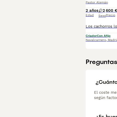
Pastor Alemán
2 años
2
600 
Edad
Precio
Sexo
Criador
Con Afijo
Navalcarnero
,
Madri
Preguntas
¿Cuánto
El coste me
según factor
¿Es bue