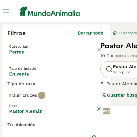
Filtros
Borrar todo
Cachorro
Pastor Al
Categorías
Perros
10 Cachorros en
Pastor Al
Tipo de listado
Sólo puro
En venta
Tipo de raza
El Pastor Alemá
inteligente, el
Guardar bús
Incluir cruces
entorno laboral.
importante en el 
Raza
rastreo.
Pastor Alemán
PRO
Lee nuestra
pág
Tu ubicación