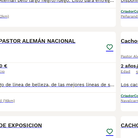
Precioso Pastor Alemán pelo largo negro/fuego. Listo para entregar ya. En el Núcleo Zoológico Sierra de Guadarrama, somos Criadores directos sin Intermediarios. Nuestra prioridad es la Cría Responsable y la Cuidadosa Selección de cada cachorro para mejorar la raza. Nuestros Cachorros crecen en un entorno Natural y familiar a los Pies del Parque natural de la Sierra de Guadarrama Relizamos estrictos controles de salud, con apoyo de profesionales veterinarios. Después de la Entrega hacemos seguimientos con la familias para asegurarnos de una Excelente Adaptación. Se entregan a partir de los 2 meses con todas las vacunas al día. Desparacitados interna y externamente, Chip, pasaporte y Contrato de Compra con todas las garantías que la ley nos exige. Cualquier duda Puedes consultarnos al 651447480
Criador
Co
.2km)
Peñarand
3
2
 PASTOR ALEMÁN NACIONAL
Cacho
Pastor A
0 €
2 años
cio
Edad
S
Son negro y fuego de linea de belleza, de las mejores lineas de sangre y tienen muy buen carácter. Pedigree del Libro de Orígenes Canino de España (LOCE) el único reconocido por la FCE. Perros con muy buen color que retransmite. Padres campeones en exposiciones y libres de displasia. Criados en familia. Se pueden ver, sin ningún compromiso, es una camada extraordinaria, merece la pena verlos, antes de decidirse por cualquier otro, una mascota es para muchos años y hay que elegirla muy bien. Selección de carácter y belleza. Se entregan con el pedigree LOCE desconfiar de quien te los ofrece con pedigree opcional o con diferente precio si es con el o sin el. Somos centro canino profesional con más de 40 años de experiencia. Garantía libre displasia y virica de siete días. Estamos entre Madrid y Toledo. www.cachorropastoraleman.jimdo.com/ telf. : 662 45 51 44 .
Criador
Co
d
(16km)
Navalcar
3
DE EXPOSICION