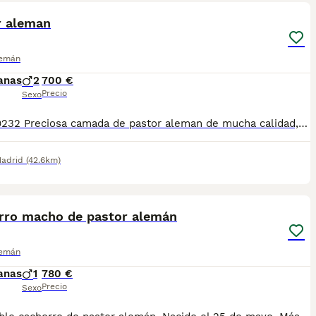
r aleman
lemán
anas
2
700 €
Precio
Sexo
685 679232 Preciosa camada de pastor aleman de mucha calidad, se entregan totalmente destetados y sus vacunas correspondientes, desparasitados interna y externamente, pasaporte y microchip, , contrato de garantia de salud. preferiblemente recogida en mano pero también podemos entregar en toda España mediante transporte de alta calidad preparado para animales y con posibilidad de pago contra reembolso Llámanos o háblanos por whats app, Teléfono 685 679 232
adrid
(42.6km)
4
rro macho de pastor alemán
lemán
anas
1
780 €
Precio
Sexo