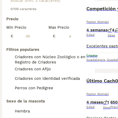
Competición y
0/100 caracteres
Precio
Pastor Alemán
Min Precio
Max Precio
4 semanas
4
Edad
Sexo
€
€
Filtros populares
Criador
Criadores con Núcleo Zoológico o en el
Guadalajara
,
Guadal
Registro de Criadores
Criadores con Afijo
Criadores con identidad verificada
Último Cach0
Perros con Pedigree
Pastor Alemán
Sexo de la mascota
4 meses
1
650
Edad
Prec
Sexo
Hembra