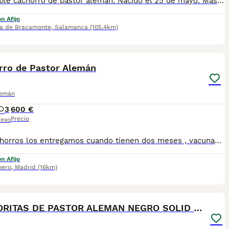
Disponible cachorro de pastor alemán. Nacido el 25 de mayo. Más información y más detallada en mi número de teléfono 34673783737. Fotos naturales sin retoques ni adquiridas en redes sociales. Se puede ver los progenitores del cachorro. Gracias un saludo 👋.
n Afijo
a de Bracamonte
,
Salamanca
(105.4km)
2
1
rro de Pastor Alemán
lemán
3
600 €
Precio
exo
Los cachorros los entregamos cuando tienen dos meses , vacunados y desparasitados por la edad que tienen. Con pedigree LOCE. Los padres libres de displasia de cadera y codos . Son cachorros excelentes tanto anatómicamente como de carácter . Súper equilibrados
n Afijo
nero
,
Madrid
(16km)
6
CACHORITAS DE PASTOR ALEMAN NEGRO SOLID PELO LARGO