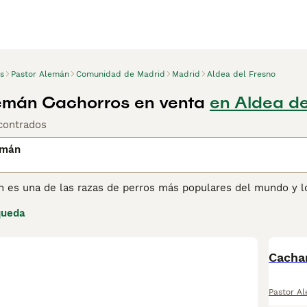
s
Pastor Alemán
Comunidad de Madrid
Madrid
Aldea del Fresno
emán Cachorros en venta
en Aldea de
contrados
emán
n es una de las razas de perros más populares del mundo y 
 Pastor Alemán no solo es una excelente opción como perro de
queda
 Desde hace años, la raza ha sido utilizada por las fuerzas p
ejército gracias a su inteligencia, estado de alerta, resilienc
Cacha
ina de consejos de compra de Pastor Alemán
para obtener inf
Pastor A