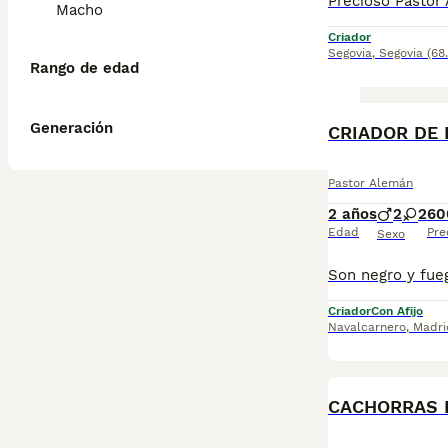
Macho
Criador
Segovia
,
Segovia
(68
Rango de edad
Generación
CRIADOR DE
Pastor Alemán
2 años
2
2
60
Edad
Pre
Sexo
Criador
Con Afijo
Navalcarnero
,
Madri
CACHORRAS 