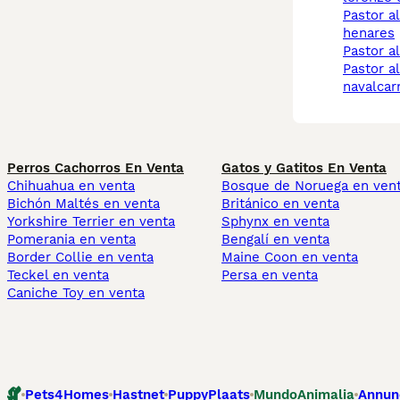
pastor alemán alcala de
henares
pastor 
pastor alemán
navalcar
Perros Cachorros En Venta
Gatos y Gatitos En Venta
Chihuahua en venta
Bosque de Noruega en ven
Bichón Maltés en venta
Británico en venta
Yorkshire Terrier en venta
Sphynx en venta
Pomerania en venta
Bengalí en venta
Border Collie en venta
Maine Coon en venta
Teckel en venta
Persa en venta
Caniche Toy en venta
Pets4Homes
Hastnet
PuppyPlaats
MundoAnimalia
Annun