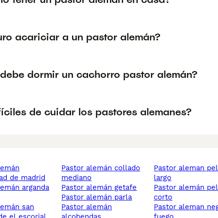
uro acariciar a un pastor alemán?
debe dormir un cachorro pastor alemán?
íciles de cuidar los pastores alemanes?
pastor alemán collado
pastor aleman pelo
ad de madrid
mediano
largo
pastor alemán getafe
pastor alemán pelo
pastor alemán parla
corto
pastor alemán
pastor aleman negro
de el escorial
alcobendas
fuego