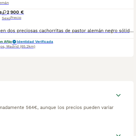
lemán
s
2
900 €
Precio
Sexo
se venden dos preciosas cachorritas de pastor alemán negro sólido nacidas el 15/04/2026 con todas sus vacunas y microchip listas para entregar , para más información 636 30 36 66
n Afijo
Identidad Verificada
jos
,
Madrid
(65.2km)
imadamente 564€, aunque los precios pueden variar