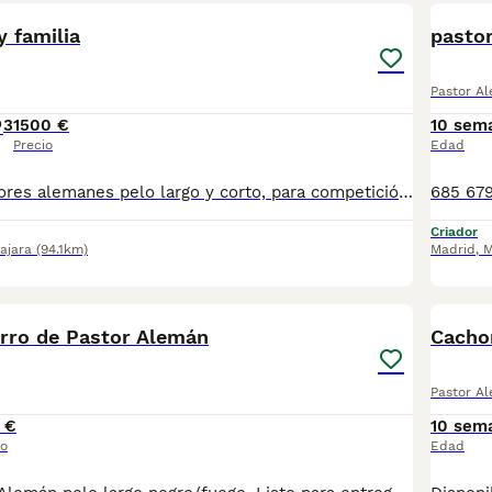
 familia
pasto
Pastor A
3
1500 €
10 sem
Precio
Edad
Excelentes pastores alemanes pelo largo y corto, para competición o.para familia. Estructura top, carácter súper. Criados bajo estrictos controles veterinarios. Padres con radiografías certificados libre de displasia de codo y cadera. Súper socializados. Criados en familia. Maravillosos
Criador
ajara
(94.1km)
Madrid
,
M
6
2
rro de Pastor Alemán
Cacho
Pastor A
 €
10 sem
io
Edad