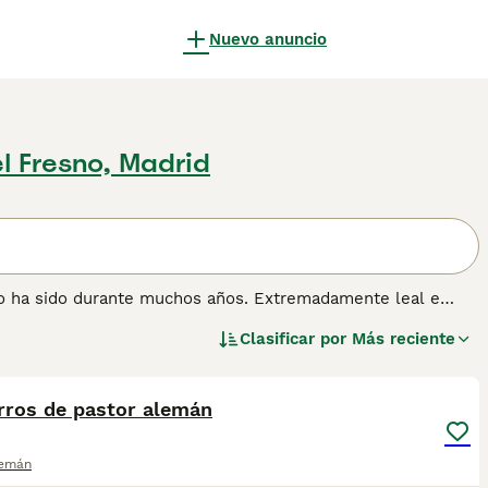
Nuevo anuncio
l Fresno, Madrid
lo ha sido durante muchos años. Extremadamente leal e
 familia, sino también extremadamente versátil en el
Clasificar por
Más reciente
oliciales en muchos países, y también juegan un papel
2
1
ia, resistencia, confiabilidad y excepcionales habilidades de
rros de pastor alemán
ormación sobre esta raza de perro.
lemán