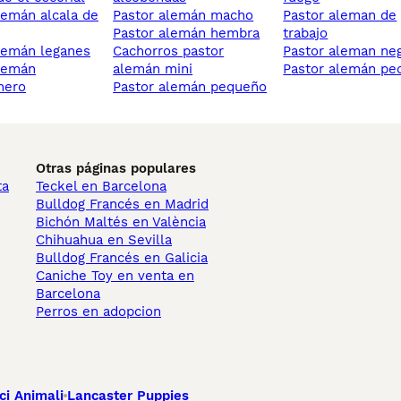
pastor alemán macho
pastor aleman de
pastor alemán hembra
trabajo
alemán leganes
cachorros pastor
pastor aleman ne
alemán mini
pastor alemán pe
nero
pastor alemán pequeño
Otras páginas populares
ta
Teckel en Barcelona
Bulldog Francés en Madrid
Bichón Maltés en València
Chihuahua en Sevilla
Bulldog Francés en Galicia
Caniche Toy en venta en
Barcelona
Perros en adopcion
ci Animali
Lancaster Puppies