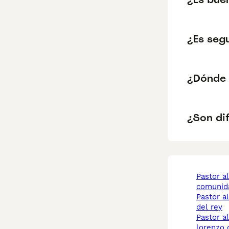
¿Es seg
¿Dónde 
¿Son dif
pastor alemán
comunid
pastor alemán arganda
del rey
pastor alemán san
lorenzo 