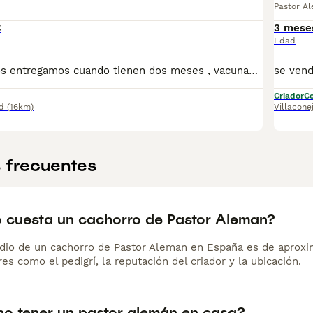
Pastor A
€
3 mese
Edad
Los cachorros los entregamos cuando tienen dos meses , vacunados y desparasitados por la edad que tienen . Tiene pedigree LOCE. Los padres libres de displasia de cadera y codos . Son cachorros excelentes tanto anatómicamente como de carácter . Súper equilibrados
Criador
Co
d
(16km)
Villacone
 frecuentes
 cuesta un cachorro de Pastor Aleman?
dio de un cachorro de Pastor Aleman en España es de aprox
es como el pedigrí, la reputación del criador y la ubicación.
no tener un pastor alemán en casa?