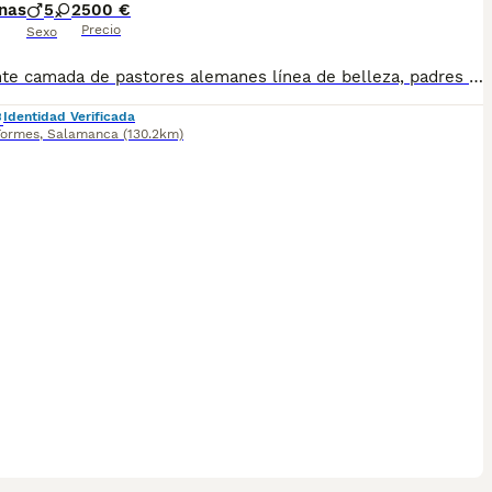
nas
5
2
500 €
Precio
Sexo
Excelente camada de pastores alemanes línea de belleza, padres procedentes del ceppa, Fotos reales Mandamos más fotos y vídeos de los cacharros y de los padres por wassap sin ningún compromiso. Precio real.
Identidad Verificada
Tormes
,
Salamanca
(130.2km)
1