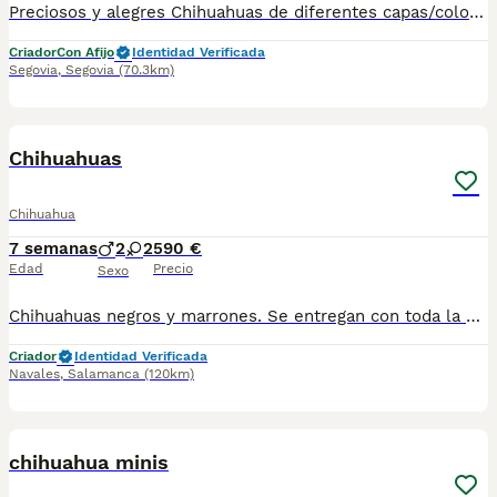
Preciosos y alegres Chihuahuas de diferentes capas/colores. Criados en ambiente familiar y responsable. Se pueden ver en nuestro centro de entrega. Núcleo zoológico propio y más de 10 años de experiencia en cría y selección. Más información 650132470/677031944
Criador
Con Afijo
Identidad Verificada
Segovia
,
Segovia
(70.3km)
3
Chihuahuas
Chihuahua
7 semanas
2
2
590 €
Edad
Precio
Sexo
Chihuahuas negros y marrones. Se entregan con toda la documentación y revisados por veterinarios. Se pueden visitar
Criador
Identidad Verificada
Navales
,
Salamanca
(120km)
1
chihuahua minis