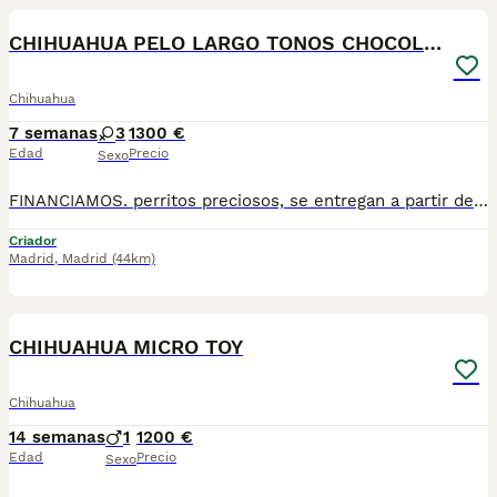
CHIHUAHUA PELO LARGO TONOS CHOCOLATE
Chihuahua
7 semanas
3
1300 €
Edad
Precio
Sexo
FINANCIAMOS. perritos preciosos, se entregan a partir de 2 meses y medio de edad, con mínimo 2 vacunas y 2 desparasitaciones. Se entregan con garantía vírica y genética. Con el microchip, su cartilla oficial, contrato de compra y factura. Compra responsablemente en un criador especializado, oficial y homologado con núcleo zoológico. Llámanos para más información. Los precios varían en función de la raza, edad, color y línea del cachorros
Criador
Madrid
,
Madrid
(44km)
1
1
CHIHUAHUA MICRO TOY
Chihuahua
14 semanas
1
1200 €
Edad
Precio
Sexo