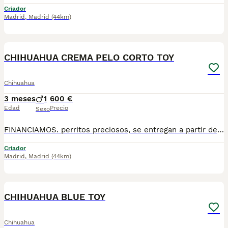
Criador
Madrid
,
Madrid
(44km)
1
1
CHIHUAHUA CREMA PELO CORTO TOY
Chihuahua
3 meses
1
600 €
Edad
Precio
Sexo
FINANCIAMOS. perritos preciosos, se entregan a partir de 2 meses y medio de edad, con mínimo 2 vacunas y 2 desparasitaciones. Se entregan con garantía vírica y genética. Con el microchip, su cartilla oficial, contrato de compra y factura. Compra responsablemente en un criador especializado, oficial y homologado con núcleo zoológico. Llámanos para más información. Los precios varían en función de la raza, edad, color y línea del cachorros
Criador
Madrid
,
Madrid
(44km)
1
1
CHIHUAHUA BLUE TOY
Chihuahua