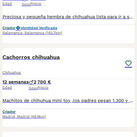
Edad
Precio
Sexo
Preciosa y pequeña hembra de chihuahua lista para ir a su nuevo hogar , con todas sus vacunas . Diminuta y súper simpatica , con cuatro meses solo pesa 1 ,100
Criador
Identidad Verificada
Salamanca
,
Salamanca
(143.7km)
9
1
Cachorros chihuahua
Chihuahua
12 semanas
2
700 €
Edad
Precio
Sexo
Machitos de chihuhua mini toy ,los padres pesan 1.300 y 1.500 tenemos machos y hembras ,distintos colores Nuestros cachorros nacen y crecen en un ambiente familiar ,sin jaulas ,con un respeto y exclusiva cria,somos respetuosos con el tiempo de destete ,cada cachorro necesita su tiempo.. Destetamos con un pienso de alta calidad , Cachorros revisados ,desde el nacimiento ,hasta la entrega por un veterinario competente ,buscando siempre el bienestar de nuestros animales.. Sociabilizados y equilibrados tanto padres como cachorros Se entregan con todo el protocolo veterinario legal,y garantías por escrito completas.. Tenemos servicio de entrega personalizado a cualquier punto de España,directo.. El precio puede cambiar tanto en sexo como en características del cachorro. Dejanos tú teléfono y te mandamos toda la información fotos y vídeos ..
Criador
Madrid
,
Madrid
(49.9km)
2
1