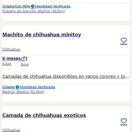
Criador
Con Afijo
Identidad Verificada
Pozuelo de Alarcón
,
Madrid
(36.1km)
1
1
Machito de chihuahua minitoy
Chihuahua
6 meses
1
Edad
Sexo
Camadas de chihuahua disponibles en varios colores y tonalidades. Machos y hembras. Criadores responsables y familiares. Se entregan a partir de 2 meses de edad y sus vacunas correspondientes, desparasitados. Todos los cachorros son descendientes de las mejores líneas nacionales. Se entregan en toda España con transporte de alta calidad preparado para animales, van en vehículo climatizado con chófer particular a cargo del comprador. Si tienes dudas o consultas sobre la raza, podemos resolver tus dudas por whats app ;) Abogamos por una cría nacional (no en países del este) en un ambiente familiar con personas con vocación en una cría ética y responsable, y que por encima de todo, aman a los animales Teléfono / Whats app: 641 92 23 90
Criador
Identidad Verificada
Madrid
,
Madrid
(43.4km)
2
1
Camada de chihuahuas exoticos
Chihuahua