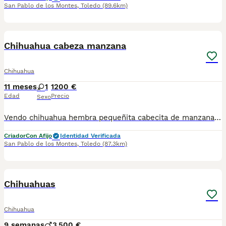
San Pablo de los Montes
,
Toledo
(89.6km)
7
Chihuahua cabeza manzana
Chihuahua
11 meses
1
1200 €
Edad
Precio
Sexo
Vendo chihuahua hembra pequeñita cabecita de manzana. Disponible para reservar. Se entregaría a partir de los 2 meses de edad con 2 vacunas, 2 desparasitaciones y la inscripción del pedigree de la R.S.C.E con afijo de los Montes de Castilla. Más información por teléfono o whatsapp al 649305707
Criador
Con Afijo
Identidad Verificada
San Pablo de los Montes
,
Toledo
(87.3km)
7
Chihuahuas
Chihuahua
9 semanas
3
500 €