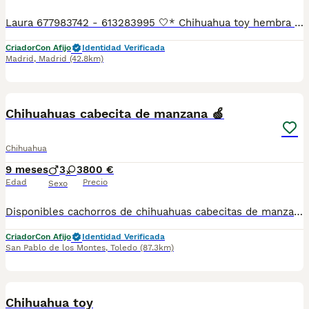
Laura 677983742 - 613283995 🤍* Chihuahua toy hembra la cachorrita es la de las fotos *🤍 ¿Buscas un nuevo compañero para tu hogar? ❤️ Tenemos preciosos cachorros listos para encontrar una familia responsable. ✅ Vacunados ✅ Desparasitados ✅ Cartilla sanitaria ✅ Garantías incluidas ✅ Máxima atención y cuidado Se hacen envíos a toda España: Andalucía: Almería, Cádiz, Córdoba, Granada, Huelva, Jaén, Málaga, Sevilla.Aragón: Huesca, Teruel, Zaragoza.Asturias: Oviedo.Baleares: Palma.Canarias: Las Palmas de Gran Canaria, Santa Cruz de Tenerife.Cantabria: Santander.Castilla-La Mancha: Albacete, Ciudad Real, Cuenca, Guadalajara, Toledo.Castilla y León: Ávila, Burgos, León, Palencia, Salamanca, Segovia, Soria, Valladolid, Zamora.Cataluña: Barcelona, Gerona (Girona), Lérida (Lleida), Tarragona.Comunidad Valenciana: Alicante, Castellón de la Plana, Valencia.Extremadura: Badajoz, Cáceres.Galicia: La Coruña (A Coruña), Lugo, Orense (Ourense), Pontevedra.La Rioja: Logroño.Madrid: Madrid.Murcia: Murcia.Navarra: Pamplona.País Vasco: Bilbao (Vizcaya), San Sebastián (Guipúzcoa), Vitoria (Álava). 🐾 Cachorros sanos, sociables y criados con mucho cariño. 📲 ¡Pregunta sin compromiso por disponibilidad, fotos y precios por mensaje privado!
Criador
Con Afijo
Identidad Verificada
Madrid
,
Madrid
(42.8km)
10
3
Chihuahuas cabecita de manzana 🍏
Chihuahua
9 meses
3
3
800 €
Edad
Precio
Sexo
Disponibles cachorros de chihuahuas cabecitas de manzana. Se entregan a partir de los 2 meses de edad con 2 vacunas, 2 desparasitaciones y la inscripción del pedigree de la R.S.C.E con afijo de los Montes de Castilla. Más información de fotos y vídeos de los cachorritos disponibles al número de teléfono 649305707
Criador
Con Afijo
Identidad Verificada
San Pablo de los Montes
,
Toledo
(87.3km)
5
1
Chihuahua toy