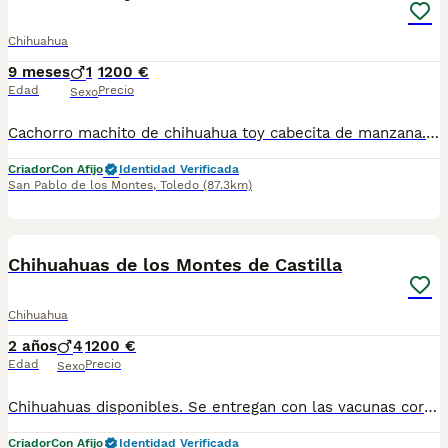
Chihuahua
9 meses
1
1200 €
Edad
Precio
Sexo
Cachorro machito de chihuahua toy cabecita de manzana. Se entrega con 2 vacunas, 2 desparasitaciones y la inscripción del pedigree de la R.S.C.E. Hago entregas en Toledo capital y Madrid o también se puede venir a recogerlo en persona en nuestras instalaciones en Toledo y ver a los padres. Más información y vídeos al 649305707
Criador
Con Afijo
Identidad Verificada
San Pablo de los Montes
,
Toledo
(87.3km)
8
Chihuahuas de los Montes de Castilla
Chihuahua
2 años
4
1200 €
Edad
Precio
Sexo
Chihuahuas disponibles. Se entregan con las vacunas correspondientes a su edad, desparasitados y la inscripción del pedigrí de la R.S.C.E con afijo de los Montes de Castilla. Codigo de explotación ES451500000153. Consulta los perritos que hay disponibles en el 649305707 y te paso información y fotos por whatsapp
Criador
Con Afijo
Identidad Verificada