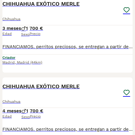
CHIHUAHUA EXÓTICO MERLE
Chihuahua
3 meses
1
700 €
Edad
Precio
Sexo
FINANCIAMOS. perritos preciosos, se entregan a partir de 2 meses y medio de edad, con mínimo 2 vacunas y 2 desparasitaciones. Se entregan con garantía vírica y genética. Con el microchip, su cartilla oficial, contrato de compra y factura. Compra responsablemente en un criador especializado, oficial y homologado con núcleo zoológico. Llámanos para más información. Los precios varían en función de la raza, edad, color y línea del cachorros
Criador
Madrid
,
Madrid
(44km)
1
1
CHIHUAHUA EXÓTICO MERLE
Chihuahua
4 meses
1
700 €
Edad
Precio
Sexo
FINANCIAMOS. perritos preciosos, se entregan a partir de 2 meses y medio de edad, con mínimo 2 vacunas y 2 desparasitaciones. Se entregan con garantía vírica y genética. Con el microchip, su cartilla oficial, contrato de compra y factura. Compra responsablemente en un criador especializado, oficial y homologado con núcleo zoológico. Llámanos para más información. Los precios varían en función de la raza, edad, color y línea del cachorros