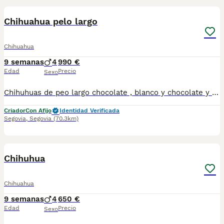
Chihuahua pelo largo
Chihuahua
9 semanas
4
990 €
Edad
Precio
Sexo
Chihuhuas de peo largo chocolate , blanco y chocolate y ocre. Criados con respeto y cariño para que su socialización sea satisfactoria. Más de 15 años de experiencia en cría y selección de raza . Núcleo zoológico propio . Se pueden ver en nuestro centro sin compromiso. Más información 650132470/677031944
Criador
Con Afijo
Identidad Verificada
Segovia
,
Segovia
(70.3km)
8
1
Chihuhua
Chihuahua
9 semanas
4
650 €
Edad
Precio
Sexo