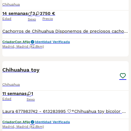
Chihuahua
14 semanas
3
3
750 €
Edad
Precio
Sexo
Cachorros de Chihuahua Disponemos de preciosos cachorros de Chihuahua, criados con dedicación, cariño y las mejores atenciones para garantizar su bienestar y una excelente socialización. Se entregan con: - Cartilla veterinaria. - Vacunas correspondientes a su edad. - Desparasitaciones internas y externas al día. - Garantía de salud. Se pueden recoger en persona o consultar las opciones de entrega disponibles. Enviamos fotos y vídeos reales por WhatsApp para que podáis conocer al cachorro con total transparencia antes de tomar una decisión. Si queréis conocer más sobre nosotros y ver nuestro día a día, podéis visitar nuestro Instagram: @imperial_canis. Estaremos encantados de resolver cualquier duda y ayudaros a encontrar vuestro nuevo compañero de vida.
Criador
Con Afijo
Identidad Verificada
Madrid
,
Madrid
(42.8km)
2
1
Chihuahua toy
Chihuahua
11 semanas
1
Edad
Sexo
Laura 677983742 - 613283995 🤍*Chihuahua toy bicolor muy pequeñina la cachorrita es la de las fotos *🤍 ¿Buscas un nuevo compañero para tu hogar? ❤️ Tenemos preciosos cachorros listos para encontrar una familia responsable. ✅ Vacunados ✅ Desparasitados ✅ Cartilla sanitaria ✅ Garantías incluidas ✅ Máxima atención y cuidado Se hacen envíos a toda España: Andalucía: Almería, Cádiz, Córdoba, Granada, Huelva, Jaén, Málaga, Sevilla.Aragón: Huesca, Teruel, Zaragoza.Asturias: Oviedo.Baleares: Palma.Canarias: Las Palmas de Gran Canaria, Santa Cruz de Tenerife.Cantabria: Santander.Castilla-La Mancha: Albacete, Ciudad Real, Cuenca, Guadalajara, Toledo.Castilla y León: Ávila, Burgos, León, Palencia, Salamanca, Segovia, Soria, Valladolid, Zamora.Cataluña: Barcelona, Gerona (Girona), Lérida (Lleida), Tarragona.Comunidad Valenciana: Alicante, Castellón de la Plana, Valencia.Extremadura: Badajoz, Cáceres.Galicia: La Coruña (A Coruña), Lugo, Orense (Ourense), Pontevedra.La Rioja: Logroño.Madrid: Madrid.Murcia: Murcia.Navarra: Pamplona.País Vasco: Bilbao (Vizcaya), San Sebastián (Guipúzcoa), Vitoria (Álava). 🐾 Cachorros sanos, sociables y criados con mucho cariño. 📲 ¡Pregunta sin compromiso por disponibilidad, fotos y precios por mensaje privado!
Criador
Con Afijo
Identidad Verificada
Madrid
,
Madrid
(42.8km)