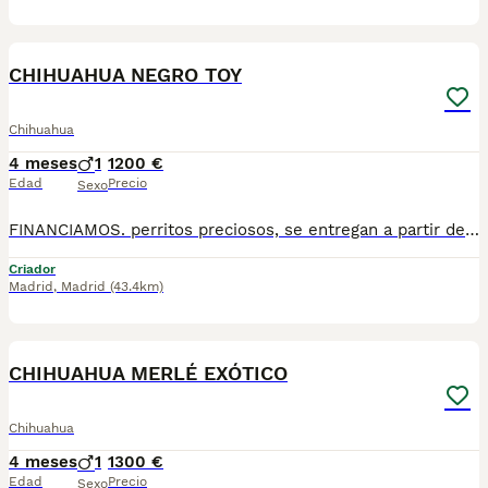
1
1
CHIHUAHUA NEGRO TOY
Chihuahua
4 meses
1
1200 €
Edad
Precio
Sexo
FINANCIAMOS. perritos preciosos, se entregan a partir de 2 meses y medio de edad, con mínimo 2 vacunas y 2 desparasitaciones. Se entregan con garantía vírica y genética. Con el microchip, su cartilla oficial, contrato de compra y factura. Compra responsablemente en un criador especializado, oficial y homologado con núcleo zoológico. Llámanos para más información. Los precios varían en función de la raza, edad, color y línea del cachorros
Criador
Madrid
,
Madrid
(43.4km)
1
1
CHIHUAHUA MERLÉ EXÓTICO
Chihuahua
4 meses
1
1300 €
Edad
Precio
Sexo