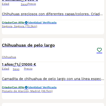
Edad
Precio
Sexo
Chihuhuas preciosos con diferentes capas/colores. Criados en un ambiente responsable y familiar con mucho cariño. Perritos sociables que se pueden ver sin compromiso en nuestro centro de entrega. Tenemos núcleo zoológico propio y más de 15 años de experiencia en cría y selección. Escríbenos para más información 650132470/677031944
Criador
Con Afijo
Identidad Verificada
Segovia
,
Segovia
(70.3km)
8
Chihuahuas de pelo largo
Chihuahua
1 años
1
2
1000 €
Edad
Precio
Sexo
Camadita de chihuahua de pelo largo con una línea espectacular, pequeñitos cortitos y muy chatos, muy exclusivos
Criador
Con Afijo
Identidad Verificada
Pozuelo de Alarcón
,
Madrid
(36.7km)
4