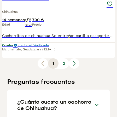
Chihuahua
14 semanas
2
700 €
Edad
Precio
Sexo
Cachorritos de chihuahua Se entregan cartilla pasaporte Desparasitaciones al día Vacunas correspondientes a su edad Criado en ambiente familiar "una niña" Para más información por whatsapp 616121782
Criador
Identidad Verificada
Marchamalo
,
Guadalajara
(92.9km)
1
2
Preguntas frecuentes
¿Cuánto cuesta un cachorro
de Chihuahua?