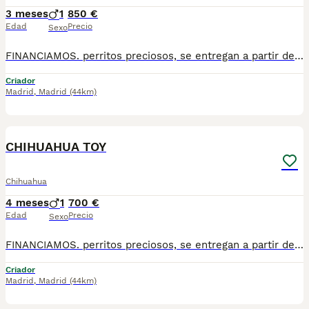
3 meses
1
850 €
Edad
Precio
Sexo
FINANCIAMOS. perritos preciosos, se entregan a partir de 2 meses y medio de edad, con mínimo 2 vacunas y 2 desparasitaciones. Se entregan con garantía vírica y genética. Con el microchip, su cartilla oficial, contrato de compra y factura. Compra responsablemente en un criador especializado, oficial y homologado con núcleo zoológico. Llámanos para más información. Los precios varían en función de la raza, edad, color y línea del cachorros
Criador
Madrid
,
Madrid
(44km)
1
2
CHIHUAHUA TOY
Chihuahua
4 meses
1
700 €
Edad
Precio
Sexo
FINANCIAMOS. perritos preciosos, se entregan a partir de 2 meses y medio de edad, con mínimo 2 vacunas y 2 desparasitaciones. Se entregan con garantía vírica y genética. Con el microchip, su cartilla oficial, contrato de compra y factura. Compra responsablemente en un criador especializado, oficial y homologado con núcleo zoológico. Llámanos para más información. Los precios varían en función de la raza, edad, color y línea del cachorros
Criador
Madrid
,
Madrid
(44km)
3
1