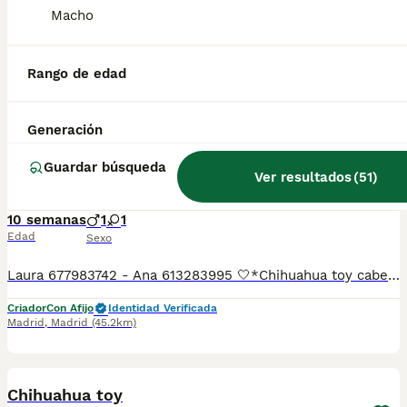
Macho
Espectaculares camada de chihuahua minitoy. Todos los cachorritos se entregan con unos dos meses y medio de edad y sus vacunas correspondientes, desparasitados interna y externamente, con certificado de salud, y garantía tanto por enfermedad vírica como congénito genética. Posibilidad de entregar en toda España mediante transporte propio preparado para animales y con chofer privado. Los precios pueden variar según las características y morfología de cada cachorro. Añádenos al whats app o llámanos, y encantados atenderemos todas tus dudas y consultas. Teléfono / Whats app: 641 92 23 90
Criador
Identidad Verificada
Rango de edad
Madrid
,
Madrid
(43.4km)
5
Generación
Chihuahua toy cabeza manzana
Guardar búsqueda
Ver resultados
(
51
)
Chihuahua
10 semanas
1
1
Edad
Sexo
Laura 677983742 - Ana 613283995 🤍*Chihuahua toy cabeza manzana*🤍 ¿Buscas un nuevo compañero para tu hogar? ❤️ Tenemos preciosos cachorros listos para encontrar una familia responsable. ✅ Vacunados ✅ Desparasitados ✅ Cartilla sanitaria ✅ Garantías incluidas ✅ Máxima atención y cuidado Se hacen envíos a toda España: Andalucía: Almería, Cádiz, Córdoba, Granada, Huelva, Jaén, Málaga, Sevilla. Aragón: Huesca, Teruel, Zaragoza. Asturias: Oviedo. Baleares: Palma. Canarias: Las Palmas de Gran Canaria, Santa Cruz de Tenerife. Cantabria: Santander. Castilla-La Mancha: Albacete, Ciudad Real, Cuenca, Guadalajara, Toledo. Castilla y León: Ávila, Burgos, León, Palencia, Salamanca, Segovia, Soria, Valladolid, Zamora. Cataluña: Barcelona, Gerona (Girona), Lérida (Lleida), Tarragona .Comunidad Valenciana: Alicante, Castellón de la Plana, Valencia. Extremadura: Badajoz, Cáceres .Galicia: La Coruña (A Coruña), Lugo, Orense (Ourense), Pontevedra. La Rioja: Logroño. Madrid: Madrid .Murcia: Murcia. Navarra: Pamplona. País Vasco: Bilbao (Vizcaya), San Sebastián (Guipúzcoa), Vitoria (Álava). 🐾 Cachorros sanos, sociables y criados con mucho cariño. 📲 ¡Pregunta sin compromiso por disponibilidad, fotos y precios por mensaje privado!
Criador
Con Afijo
Identidad Verificada
Madrid
,
Madrid
(45.2km)
6
Chihuahua toy