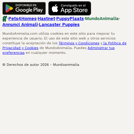
Pets4Homes
Hastnet
PuppyPlaats
MundoAnimalia
Annunci Animali
Lancaster Puppies
MundoAnimalia.com utiliza cookies en este sitio para mejorar tu
experiencia de usuario. El uso de este sitio web y otros servicios
constituye la aceptación de los
Términos y Condiciones
y
la Política de
Privacidad y Cookies
de MundoAnimalia. Puedes
Administrar tus
preferencias
en cualquier momento.
© Derechos de autor
2026
-
Mundoanimalia