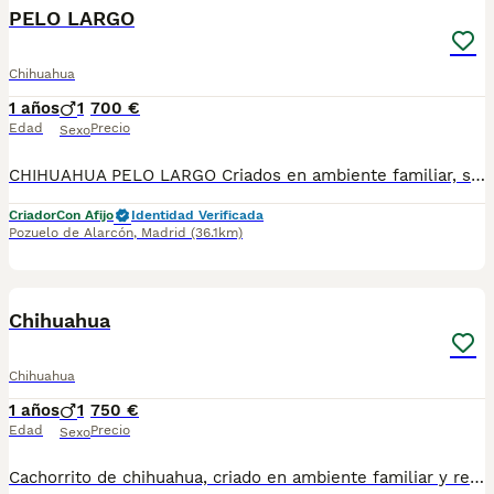
PELO LARGO
Chihuahua
1 años
1
700 €
Edad
Precio
Sexo
CHIHUAHUA PELO LARGO Criados en ambiente familiar, super cariñosos. Se entregan vacunados, desparasitados, pasaporte, chip y contrato de garantía, 649916860
Criador
Con Afijo
Identidad Verificada
Pozuelo de Alarcón
,
Madrid
(36.1km)
4
Chihuahua
Chihuahua
1 años
1
750 €
Edad
Precio
Sexo
Cachorrito de chihuahua, criado en ambiente familiar y realizando una cría responsable. Criado con pienso de primera calidad, revisiones veterinaria, vacunados, desparasitado. pasaporte y chip y contrato de garantía. https://www.aguasdelcuenco.es Telefono: Alex 649916860