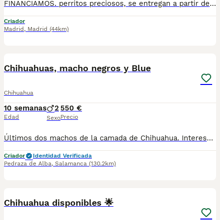
FINANCIAMOS. perritos preciosos, se entregan a partir de 2 meses y medio de edad, con mínimo 2 vacunas y 2 desparasitaciones. Se entregan con garantía vírica y genética. Con el microchip, su cartilla oficial, contrato de compra y factura. Compra responsablemente en un criador especializado, oficial y homologado con núcleo zoológico. Llámanos para más información. Los precios varían en función de la raza, edad, color y línea del cachorros
Criador
Madrid
,
Madrid
(44km)
3
Chihuahuas, macho negros y Blue
Chihuahua
10 semanas
2
550 €
Edad
Precio
Sexo
Últimos dos machos de la camada de Chihuahua. Interesados contactar con el 655 268 766 Excepcionales. Revisados por Veterinario y con toda la documentación lista para ser entregados.
Criador
Identidad Verificada
Pedraza de Alba
,
Salamanca
(130.2km)
1
Chihuahua disponibles 🌟