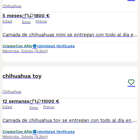
Chihuahua
5 meses
1
1
800 €
Edad
Precio
Sexo
Camada de chihuahuas mini se entregan con todo al día en cuanto a vacunación, desparasitación interna y externa, microchip y pasaporte con procedencia lícita de centro canino profesional. Revisión veterinaria. Nos dedicamos profesionalmente al mundo del cachorro desde hace más de 15 años ,centro canino del Valle caprice, es nuestro nombre , criadores profesionales , residencia canina y veterinarios, que mejor sitio para adquirir tu nuevo miembro familiar. Pueden encontrarnos de igual modo en la pagina oficial de la canina de España como uno de los pocos criadores recomendados y registrados , www.rsce.es Los precios son desde más IVA según cachorro, camada y época. Pregunten sin compromiso , y le damos cita para venir a ver a los peques a nuestro centro canino, pueden ver nuestras referencias como mejor criadero en Google , y redes sociales así como en nuestra web Web www.delvallecaprice.com
Criador
Con Afijo
Identidad Verificada
Méntrida
,
Toledo
(9.3km)
1
chihuahua toy
Chihuahua
12 semanas
1
1
1000 €
Edad
Precio
Sexo
Camada de chihuahua toy se entregan con todo al día en cuanto a vacunación, desparasitación interna y externa, microchip y pasaporte con procedencia lícita de centro canino profesional. Revisión veterinaria. Nos dedicamos profesionalmente al mundo del cachorro desde hace más de 17 años ,centro canino del Valle caprice, es nuestro nombre , criadores profesionales , residencia canina y veterinarios, que mejor sitio para adquirir tu nuevo miembro familiar. Núcleo de cria ES450990000078 Pueden encontrarnos de igual modo en la pagina oficial de la canina de España como uno de los pocos criadores recomendados y registrados , www.rsce.es Los precios son desde más IVA según cachorro, camada y época. Pregunten disponibilidad y precios Pregunten sin compromiso , y le damos cita para venir a ver a los peques a nuestro centro canino, pueden ver nuestras referencias como mejor criadero en Google , y redes sociales así como en nuestra web Web www.delvallecaprice.com
Criador
Con Afijo
Identidad Verificada
Méntrida
,
Toledo
(9.3km)