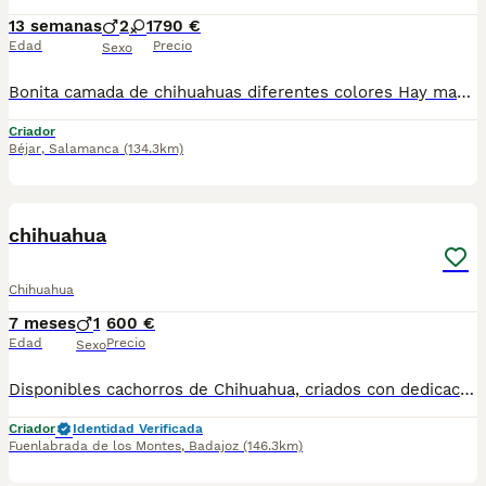
13 semanas
2
1
790 €
Edad
Precio
Sexo
Bonita camada de chihuahuas diferentes colores Hay machos y hembras Se entregan con todo al día Microchip revision vacunación y desparasitados
Criador
Béjar
,
Salamanca
(134.3km)
1
PRO
chihuahua
Chihuahua
7 meses
1
600 €
Edad
Precio
Sexo
Disponibles cachorros de Chihuahua, criados con dedicación y atención diaria. Se entregan bien socializados, acostumbrados a personas y entorno doméstico, con carácter alegre, despierto y muy afectuoso. Proceden de padres de tamaño pequeño, con buena morfología y temperamento equilibrado. Se entregan: Desparasitados interna y externamente Con mínimo dos vacunas Pasaporte veterinario en regla Microchip Contrato de venta y seguimiento El Chihuahua es un perro ideal para compañía, muy fiel, inteligente y fácil de adaptar a cualquier hogar. Envíos a toda España. Se tramita toda la documentación para Baleares y Canarias.
Criador
Identidad Verificada
Fuenlabrada de los Montes
,
Badajoz
(146.3km)
4