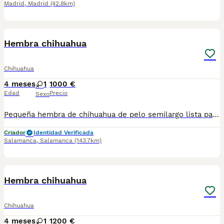
Madrid
,
Madrid
(42.8km)
1
Hembra chihuahua
Chihuahua
4 meses
1
1000 €
Edad
Precio
Sexo
Pequeña hembra de chihuahua de pelo semilargo lista para entregar con todas sus vacunas , microchip y pasaporte. Pequeña de tamaño pesando solo 1,300
Criador
Identidad Verificada
Salamanca
,
Salamanca
(143.7km)
1
Hembra chihuahua
Chihuahua
4 meses
1
1200 €