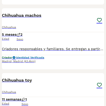
2
Chihuahua machos
Chihuahua
5 meses
2
Edad
Sexo
Criadores responsables y familiares. Se entregan a partir de 2 meses de edad y sus vacunas correspondientes, desparasitados. Todos los cachorros son descendientes de las mejores líneas nacionales. Se entregan en toda España con transporte de alta calidad preparado para animales, van en vehículo climatizado con chófer particular a cargo del comprador. Si tienes dudas o consultas sobre la raza, podemos resolver tus dudas por whats app ;) Abogamos por una cría nacional (no en países del este) en un ambiente familiar con personas con vocación en una cría ética y responsable, y que por encima de todo, aman a los animales Teléfono / Whats app: 641 92 23 90
Criador
Identidad Verificada
Madrid
,
Madrid
(43.4km)
2
Chihuahua toy
Chihuahua
11 semanas
1
Edad
Sexo