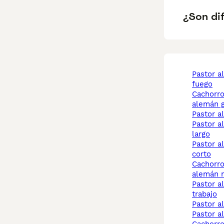
¿Son dif
pastor aleman negro
fuego
cachorros pastor
alemán g
pastor 
pastor aleman pelo
largo
pastor alemán pelo
corto
cachorros pastor
alemán 
pastor aleman de
trabajo
pastor 
pastor 