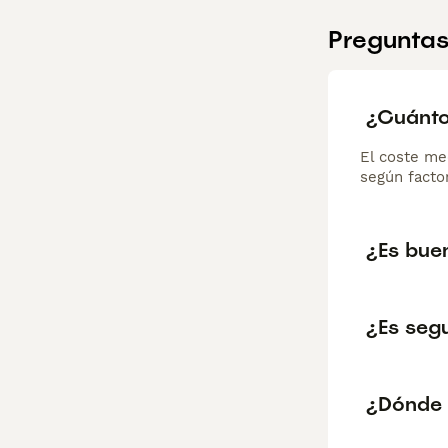
Preguntas
¿Cuánto
El coste me
según factor
¿Es bue
¿Es seg
¿Dónde 