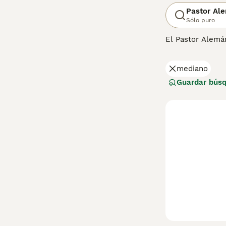
Pastor Al
Sólo puro
El Pastor Alemá
inteligente, el
entorno laboral.
mediano
importante en el 
rastreo.
Guardar bús
Lee nuestra
pág