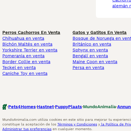
cachorros pastor
alemán 
Perros Cachorros En Venta
Gatos y Gatitos En Venta
Chihuahua en venta
Bosque de Noruega en ven
Bichón Maltés en venta
Británico en venta
Yorkshire Terrier en venta
Sphynx en venta
Pomerania en venta
Bengalí en venta
Border Collie en venta
Maine Coon en venta
Teckel en venta
Persa en venta
Caniche Toy en venta
Pets4Homes
Hastnet
PuppyPlaats
MundoAnimalia
Annun
MundoAnimalia.com utiliza cookies en este sitio para mejorar tu experiencia
constituye la aceptación de los
Términos y Condiciones
y
la Política de Pri
Administrar tus preferencias
en cualquier momento.