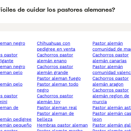
íciles de cuidar los pastores alemanes?
chihuahuas con
pastor alemán
pedigree en venta
comunidad de ma
cachorros pastor
cachorros pastor
igante
alemán enano
alemán canarias
aleman negro
cachorros pastor
pastor alemán
alemán grande
comunidad valenc
pastor aleman fuego
cachorros pastor
pastor aleman todo
alemán aragon
negro
cachorros pastor
cachorros pastor
alemán region de
mini
alemán toy
murcia
pastor aleman real
pastor alemán ast
pastor aleman de
pastor alemán castilla y
alemán pedigree
belleza
leon
alemán pequeño
hembras pastor aleman
pastor alemán gal