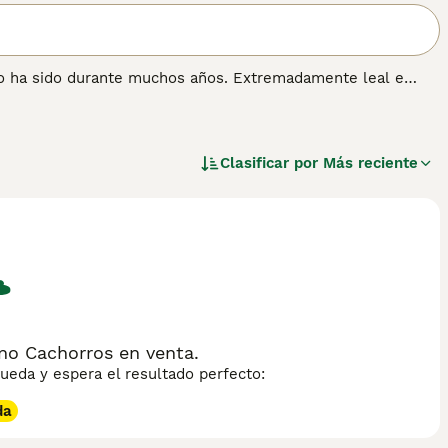
lo ha sido durante muchos años. Extremadamente leal e
 familia, sino también extremadamente versátil en el
oliciales en muchos países, y también juegan un papel
ia, resistencia, confiabilidad y excepcionales habilidades de
Clasificar por
Más reciente
ormación sobre esta raza de perro.
o Cachorros en venta.
eda y espera el resultado perfecto:
da