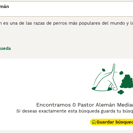
emán
n es una de las razas de perros más populares del mundo y 
 Pastor Alemán no solo es una excelente opción como perro de
 Desde hace años, la raza ha sido utilizada por las fuerzas p
ejército gracias a su inteligencia, estado de alerta, resilienc
queda
ina de consejos de compra de Pastor Alemán
para obtener inf
Encontramos 0 Pastor Alemán Median
Si deseas exactamente esta búsqueda guarda tu búsqu
Guardar búsque