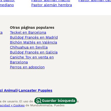
pastor alemán macho
pastor alemán ca
mediano
pastor alemán hembra
Otras páginas populares
ta
Teckel en Barcelona
Bulldog Francés en Madrid
Bichón Maltés en València
Chihuahua en Sevilla
Bulldog Francés en Galicia
Caniche Toy en venta en
Barcelona
Perros en adopcion
ci Animali
Lancaster Puppies
Guardar búsqueda
 de usuario. El uso de este sitio web y otros servicios
vacidad y Cookies
de MundoAnimalia. Puedes