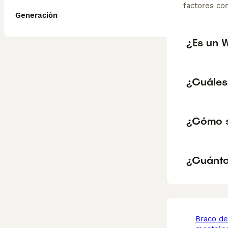
factores com
Generación
¿Es un 
¿Cuáles
¿Cómo s
¿Cuánto
braco de weimar