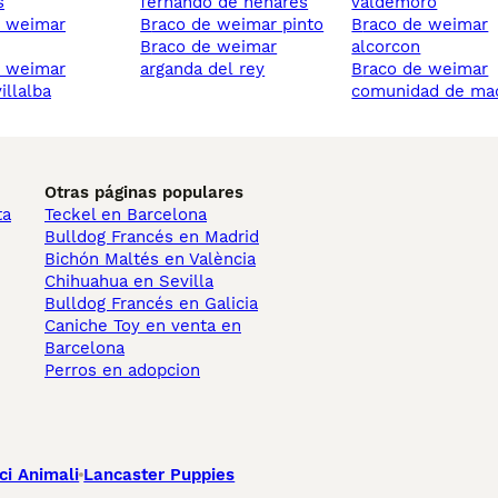
s
fernando de henares
valdemoro
braco de weimar pinto
braco de weimar
braco de weimar
alcorcon
arganda del rey
braco de weimar
illalba
comunidad de ma
Otras páginas populares
ta
Teckel en Barcelona
Bulldog Francés en Madrid
Bichón Maltés en València
Chihuahua en Sevilla
Bulldog Francés en Galicia
Caniche Toy en venta en
Barcelona
Perros en adopcion
ci Animali
Lancaster Puppies