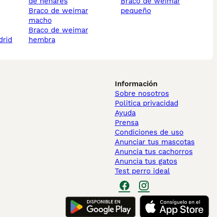
de henares
braco de weimar
braco de weimar
pequeño
macho
braco de weimar
drid
hembra
Información
Sobre nosotros
Politica privacidad
Ayuda
Prensa
Condiciones de uso
Anunciar tus mascotas
Anuncia tus cachorros
Anuncia tus gatos
Test perro ideal