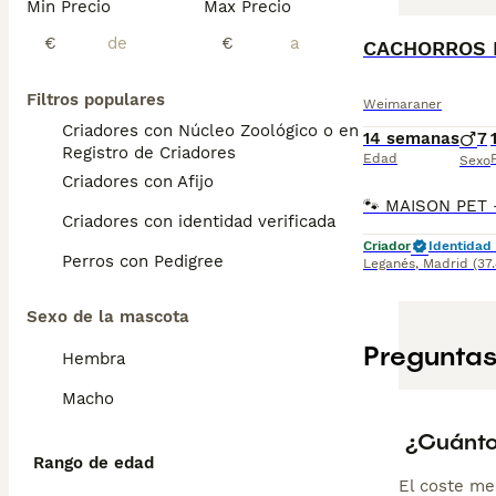
Min Precio
Max Precio
€
€
CACHORROS 
Filtros populares
Weimaraner
Criadores con Núcleo Zoológico o en el
14 semanas
7
Registro de Criadores
Edad
Sexo
Criadores con Afijo
Criadores con identidad verificada
Criador
Identidad 
Perros con Pedigree
Leganés
,
Madrid
(37
Sexo de la mascota
Preguntas
Hembra
Macho
¿Cuánto
Rango de edad
El coste me