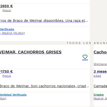
2
650 €
Precio
Preciosos cachorros de Braco de Weimar disponibles. Una raza elegante, inteligente y muy cariñosa, ideal para personas activas y amantes de la naturaleza. Destacan por su espectacular pelaje gris plateado, su gran nobleza y su excelente carácter familiar. Los cachorros se entregan con cartilla veterinaria, vacunados y desparasitados según su edad, revisados por veterinario y con todas las garantías sanitarias. Criados en un entorno familiar con amplios espacios para su correcto desarrollo y socialización. Se realizan envíos a toda España. Para más información, fotos y vídeos, contacta sin compromiso.
Verificada
d
,
Madrid
(35.4km)
2
TODOS LOS ANUN
WEIMAR, CACHORROS GRISES
Cacho
Weimara
1
750 €
3 mese
Precio
Edad
Disponemos de Braco de Weimar. Son cachorros nacionales, criados por nosotros, en nuestro centro, con pedigrí con genealogía completa, Inscritos en el Libro de Orígenes Canino de España de la Federación Cinologica, se entregan con una garantía sanitaria escrita y contrato de compraventa, desparasitados y vacunados. A los padres les hemos realizado pruebas genéticas, para determinar que están libres de una serie de enfermedades, de los siguientes marcadores: * Hipomielinización. * Disrafismo espinal. * Laxitud de cadera (Displasia). * Mielopatía degenerativa. * Hiperuricemia. Lo ideal es venir al criadero, conocer la camada, interactuar con ellos, ver comportamiento, carácter, etc y valorar. Si se decide visitar el criadero, ruego sea previa cita para dedicarles el tiempo que necesiten y aclararles las dudas. INFORMESE SIN COMPROMISO. Estamos en Sonseca. Toledo. Pídanos más fotos o vídeos si lo desea en el teléfono o whastApp 609 369 666. Se puede recoger en el criadero o podemos enviar a domicilio en la península por 100€ adicionales aproximadamente si no se puede venir, con una videoconferencia antes. Si se decide visitar el criadero, ruego sea previa cita para dedicarles el tiempo que necesiten y aclararles las dudas. POSIBILIDAD DE PAGO FRACCIONADO. Precio iva
dentidad Verificada
Criador
.1km)
Madrid
,
M
2
1