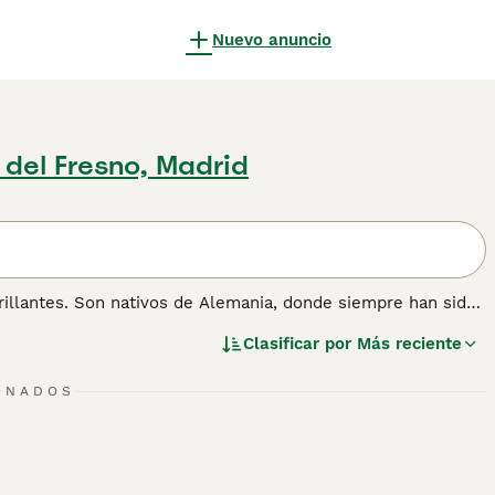
Nuevo anuncio
 del Fresno, Madrid
illantes. Son nativos de Alemania, donde siempre han sido
amilia maravillosamente leales. Sin embargo, no son la
Clasificar por
Más reciente
on muy inteligentes y se dan cuenta rápidamente cuando el
nte de su naturaleza. Son mucho más felices viviendo con
anino fuerte a su lado.
ONADOS
mación sobre esta raza de perro.