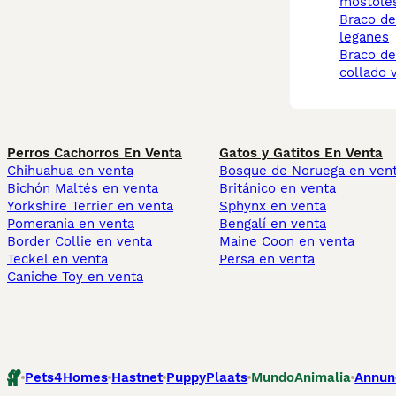
mostole
braco de weimar
leganes
braco de weimar
collado v
Perros Cachorros En Venta
Gatos y Gatitos En Venta
Chihuahua en venta
Bosque de Noruega en ven
Bichón Maltés en venta
Británico en venta
Yorkshire Terrier en venta
Sphynx en venta
Pomerania en venta
Bengalí en venta
Border Collie en venta
Maine Coon en venta
Teckel en venta
Persa en venta
Caniche Toy en venta
Pets4Homes
Hastnet
PuppyPlaats
MundoAnimalia
Annun