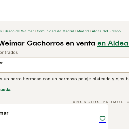
s
Braco de Weimar
Comunidad de Madrid
Madrid
Aldea del Fresno
Weimar Cachorros en venta
en Aldea
ontrados
er
s un perro hermoso con un hermoso pelaje plateado y ojos br
or sus habilidades de caza y por el hecho de ser perros de f
queda
ra los dueños de perros primerizos, ya que los Weimaraner s
lfa del grupo, lo que los lleva a mostrar el lado más domina
1
eran vidas activas al aire libre y que quieren un compañero c
ANUNCIOS PROMOCI
mar
ina de consejos de compra de Weimaraner
para obtener infor