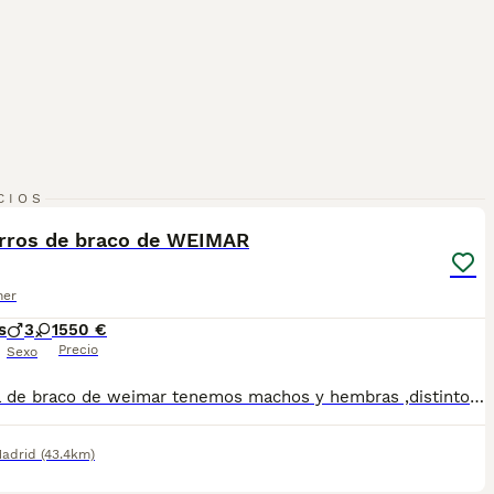
5
CIOS
rros de braco de WEIMAR
ner
s
3
1
550 €
Precio
Sexo
Camada de braco de weimar tenemos machos y hembras ,distintos colores Nuestros cachorros nacen y crecen en un ambiente familiar ,sin jaulas ,con un respeto y exclusiva cria,somos respetuosos con el tiempo de destete ,cada cachorro necesita su tiempo.. Destetamos con un pienso de alta calidad , Cachorros revisados ,desde el nacimiento ,hasta la entrega por un veterinario competente ,buscando siempre el bienestar de nuestros animales.. Sociabilizados y equilibrados tanto padres como cachorros Se entregan con todo el protocolo veterinario legal,y garantías por escrito completas.. Tenemos servicio de entrega personalizado a cualquier punto de España,directo.. El precio puede cambiar tanto en sexo como en características del cachorro. Dejanos tú teléfono y te mandamos toda la información fotos y vídeos ..
adrid
(43.4km)