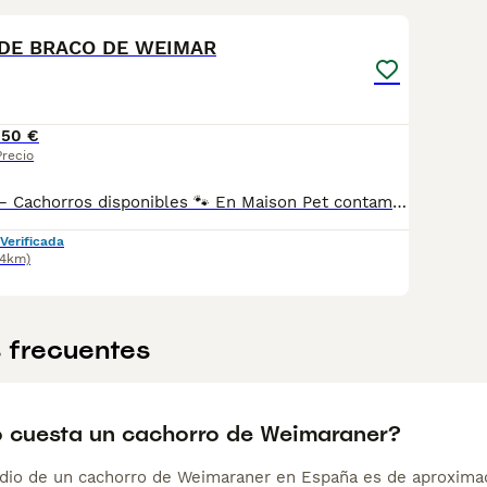
DE BRACO DE WEIMAR
150 €
Precio
🐾 MAISON PET – Cachorros disponibles 🐾 En Maison Pet contamos con cachorros disponibles de varias razas criados con dedicación, responsabilidad y mucho amor. 📍 Nos encontramos en Alameda de la Sagra (Toledo) y somos un criadero con Núcleo Zoológico propio y todos los permisos en regla. Trabajamos con más de 20 razas, entre ellas: 🐶 Pomerania 🐶 Teckel arlequín 🐶 Teckel negro fuego 🐶 Chihuahua 🐶 Mini Pinscher 🐶 Bodeguero 🐶 Shih Tzu 🐶 Golden Retriever 🐶 Dálmata 🐶 Bulldog Francés Fluffy 🐶 Bichón Maltés ✨ ¡y muchas más! Seleccionamos cuidadosamente nuestros ejemplares para ofrecer cachorros con excelente salud, genética y morfología, respetando siempre los estándares de cada raza. Contamos con un equipo especializado para cada raza, lo que nos permite dedicarles el tiempo, cuidados y atención necesarios. Nuestros cachorros nacen y crecen en ambiente familiar, con condiciones higiénico-sanitarias excepcionales y están correctamente socializados, fomentando un carácter equilibrado y tranquilo con personas y otros animales. 📋 Nuestros cachorros se entregan con: ✔ Vacunas correspondientes a su edad y cartilla veterinaria ✔ Desparasitación interna y externa ✔ Garantía vírica de 14 días ✔ Garantía congénita/genética mortal de 1 año ✔ Seguimiento y asesoramiento durante los primeros 15 días tras la llegada a su nuevo hogar 💰 Importante: Los precios que aparecen en los anuncios corresponden al importe de reserva del cachorro. El precio final puede variar según morfología, genética, calidad del ejemplar y disponibilidad en ese momento. 📲 Más información o disponibilidad: WhatsApp: 34 639 14 55 03 📸 Instagram: @maisonpetmadrid 🎵 TikTok: @maisonpetspain ✨ Estaremos encantados de ayudarte a encontrar a tu nuevo compañero de vida.
Verificada
.4km)
 frecuentes
 cuesta un cachorro de Weimaraner?
dio de un cachorro de Weimaraner en España es de aproxima