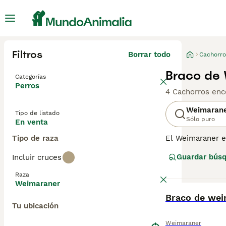
Filtros
Borrar todo
Cachorro
Braco de 
Categorías
Perros
4 Cachorros enc
Weimaran
Tipo de listado
Sólo puro
En venta
Tipo de raza
El Weimaraner e
muy apreciados p
Guardar bús
Incluir cruces
mejor opción pa
dueño no es el a
Raza
personas que lid
Weimaraner
BOOST
Braco de wei
Lee nuestra
pág
Tu ubicación
Weimaraner