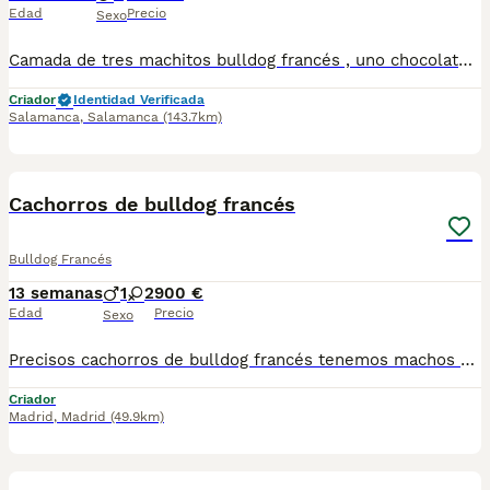
Edad
Precio
Sexo
Camada de tres machitos bulldog francés , uno chocolate sólido un chocolate and tan y un paid blanco lilac
Criador
Identidad Verificada
Salamanca
,
Salamanca
(143.7km)
4
Cachorros de bulldog francés
Bulldog Francés
13 semanas
1
2
900 €
Edad
Precio
Sexo
Precisos cachorros de bulldog francés tenemos machos y hembras ,distintos colores Nuestros cachorros nacen y crecen en un ambiente familiar ,sin jaulas ,con un respeto y exclusiva cria,somos respetuosos con el tiempo de destete ,cada cachorro necesita su tiempo.. Destetamos con un pienso de alta calidad , Cachorros revisados ,desde el nacimiento ,hasta la entrega por un veterinario competente ,buscando siempre el bienestar de nuestros animales.. Sociabilizados y equilibrados tanto padres como cachorros Se entregan con todo el protocolo veterinario legal,y garantías por escrito completas.. Tenemos servicio de entrega personalizado a cualquier punto de España,directo.. El precio puede cambiar tanto en sexo como en características del cachorro. Dejanos tú teléfono y te mandamos toda la información fotos y vídeos ..
Criador
Madrid
,
Madrid
(49.9km)
6