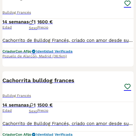
Bulldog Francés
14 semanas
1
1600 €
Edad
Precio
Sexo
Cachorrito de Bulldog Francés, criado con amor desde sus primeros días, socializado en casa y preparado para integrarse a su próximo hogar con alegría y equilibrio. Nuestra forma de criar: Ambiente familiar y socialización temprana Padres sanos y seleccionados Vacunas, desparasitaciones y cartilla al día Microchip y revisión veterinaria Asesoramiento completo antes y después de la entrega Contrato de garantía. Cría con enfoque en salud y bienestar real Web: www.aguasdelcuenco.es Email: aguasdelcuenco@gmail.com Teléfono / WhatsApp: 34 649 916 860 www.facebook.com/aguasdelcuenco https://www.tiktok.com/@delasaguasdelcuenco Ubicación: Madrid Para más información mándanos un mensaje privado y te contamos todo sobre disponibilidad de camadas, fotos de los cachorros y condiciones de reserva. Solo para familias responsables que busquen un compañero para toda la vida.
Criador
Con Afijo
Identidad Verificada
Pozuelo de Alarcón
,
Madrid
(36.1km)
1
Cachorrita bulldog frances
Bulldog Francés
14 semanas
1
1500 €
Edad
Precio
Sexo
Cachorrito de Bulldog Francés, criado con amor desde sus primeros días, socializado en casa y preparado para integrarse a su próximo hogar con alegría y equilibrio. Nuestra forma de criar: Ambiente familiar y socialización temprana Padres sanos y seleccionados Vacunas, desparasitaciones y cartilla al día Microchip y revisión veterinaria Asesoramiento completo antes y después de la entrega Contrato de garantía. Cría con enfoque en salud y bienestar real Web: www.aguasdelcuenco.es Email: aguasdelcuenco@gmail.com Teléfono / WhatsApp: 34 649 916 860 www.facebook.com/aguasdelcuenco https://www.tiktok.com/@delasaguasdelcuenco Ubicación: Madrid Para más información mándanos un mensaje privado y te contamos todo sobre disponibilidad de camadas, fotos de los cachorros y condiciones de reserva. Solo para familias responsables que busquen un compañero para toda la vida.
Criador
Con Afijo
Identidad Verificada