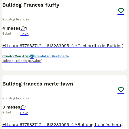
Bulldog Frances fluffy
Bulldog Francés
4 meses
1
Edad
Sexo
📲Laura 677983742 - 613283995 🤍*Cachorrita de Bulldog Frances Fluffy portadora de lilac *🤍 ¿Buscas un nuevo compañero para tu hogar? ❤️ Tenemos preciosos cachorros listos para encontrar una familia responsable. ✅ Vacunados ✅ Desparasitados ✅ Cartilla sanitaria ✅ Garantías incluidas ✅ Máxima atención y cuidado Se hacen envíos a toda España: Andalucía: Almería, Cádiz, Córdoba, Granada, Huelva, Jaén, Málaga, Sevilla.Aragón: Huesca, Teruel, Zaragoza.Asturias: Oviedo.Baleares: Palma.Canarias: Las Palmas de Gran Canaria, Santa Cruz de Tenerife.Cantabria: Santander.Castilla-La Mancha: Albacete, Ciudad Real, Cuenca, Guadalajara, Toledo.Castilla y León: Ávila, Burgos, León, Palencia, Salamanca, Segovia, Soria, Valladolid, Zamora.Cataluña: Barcelona, Gerona (Girona), Lérida (Lleida), Tarragona.Comunidad Valenciana: Alicante, Castellón de la Plana, Valencia.Extremadura: Badajoz, Cáceres.Galicia: La Coruña (A Coruña), Lugo, Orense (Ourense), Pontevedra.La Rioja: Logroño.Madrid: Madrid.Murcia: Murcia.Navarra: Pamplona.País Vasco: Bilbao (Vizcaya), San Sebastián (Guipúzcoa), Vitoria (Álava). 🐾 Cachorros sanos, sociables y criados con mucho cariño. 📲 ¡Pregunta sin compromiso por disponibilidad, fotos y precios por mensaje privado!
Criador
Con Afijo
Identidad Verificada
Toledo
,
Toledo
(52.3km)
4
Bulldog francés merle fawn
Bulldog Francés
3 meses
1
Edad
Sexo
📲Laura 677983742 - 613283995 🤍*Bulldog francés hembra merle fawn*🤍 ¿Buscas un nuevo compañero para tu hogar? ❤️ Tenemos preciosos cachorros listos para encontrar una familia responsable. ✅ Vacunados ✅ Desparasitados ✅ Cartilla sanitaria ✅ Garantías incluidas ✅ Máxima atención y cuidado Se hacen envíos a todo el país: Andalucía: Almería, Cádiz, Córdoba, Granada, Huelva, Jaén, Málaga, Sevilla.Aragón: Huesca, Teruel, Zaragoza.Asturias: Oviedo.Baleares: Palma.Canarias: Las Palmas de Gran Canaria, Santa Cruz de Tenerife.Cantabria: Santander.Castilla-La Mancha: Albacete, Ciudad Real, Cuenca, Guadalajara, Toledo.Castilla y León: Ávila, Burgos, León, Palencia, Salamanca, Segovia, Soria, Valladolid, Zamora.Cataluña: Barcelona, Gerona (Girona), Lérida (Lleida), Tarragona.Comunidad Valenciana: Alicante, Castellón de la Plana, Valencia.Extremadura: Badajoz, Cáceres.Galicia: La Coruña (A Coruña), Lugo, Orense (Ourense), Pontevedra.La Rioja: Logroño.Madrid: Madrid.Murcia: Murcia.Navarra: Pamplona.País Vasco: Bilbao (Vizcaya), San Sebastián (Guipúzcoa), Vitoria (Álava). 🐾 Cachorros sanos, sociables y criados con mucho cariño. 📲 ¡Pregunta sin compromiso por disponibilidad, fotos y precios por mensaje privado!