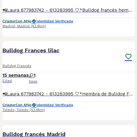
📲Laura 677983742 - 613283995 🤍*Bulldog francés hembra blue*🤍 ¿Buscas un nuevo compañero para tu hogar? ❤️ Tenemos preciosos cachorros listos para encontrar una familia responsable. ✅ Vacunados ✅ Desparasitados ✅ Cartilla sanitaria ✅ Garantías incluidas ✅ Máxima atención y cuidado Se hacen envíos a toda España: Andalucía: Almería, Cádiz, Córdoba, Granada, Huelva, Jaén, Málaga, Sevilla.Aragón: Huesca, Teruel, Zaragoza.Asturias: Oviedo.Baleares: Palma.Canarias: Las Palmas de Gran Canaria, Santa Cruz de Tenerife.Cantabria: Santander.Castilla-La Mancha: Albacete, Ciudad Real, Cuenca, Guadalajara, Toledo.Castilla y León: Ávila, Burgos, León, Palencia, Salamanca, Segovia, Soria, Valladolid, Zamora.Cataluña: Barcelona, Gerona (Girona), Lérida (Lleida), Tarragona.Comunidad Valenciana: Alicante, Castellón de la Plana, Valencia.Extremadura: Badajoz, Cáceres.Galicia: La Coruña (A Coruña), Lugo, Orense (Ourense), Pontevedra.La Rioja: Logroño.Madrid: Madrid.Murcia: Murcia.Navarra: Pamplona.País Vasco: Bilbao (Vizcaya), San Sebastián (Guipúzcoa), Vitoria (Álava). 🐾 Cachorros sanos, sociables y criados con mucho cariño. 📲 ¡Pregunta sin compromiso por disponibilidad, fotos y precios por mensaje privado!
Criador
Con Afijo
Identidad Verificada
Madrid
,
Madrid
(43.4km)
6
Bulldog Frances lilac
Bulldog Francés
15 semanas
1
Edad
Sexo
📲Laura 677983742 - 613283995 🤍*Hembra de Bulldog Frances de color lilac *🤍 ¿Buscas un nuevo compañero para tu hogar? ❤️ Tenemos preciosos cachorros listos para encontrar una familia responsable. ✅ Vacunados ✅ Desparasitados ✅ Cartilla sanitaria ✅ Garantías incluidas ✅ Máxima atención y cuidado Se hacen envíos a toda España: Andalucía: Almería, Cádiz, Córdoba, Granada, Huelva, Jaén, Málaga, Sevilla.Aragón: Huesca, Teruel, Zaragoza.Asturias: Oviedo.Baleares: Palma.Canarias: Las Palmas de Gran Canaria, Santa Cruz de Tenerife.Cantabria: Santander.Castilla-La Mancha: Albacete, Ciudad Real, Cuenca, Guadalajara, Toledo.Castilla y León: Ávila, Burgos, León, Palencia, Salamanca, Segovia, Soria, Valladolid, Zamora.Cataluña: Barcelona, Gerona (Girona), Lérida (Lleida), Tarragona.Comunidad Valenciana: Alicante, Castellón de la Plana, Valencia.Extremadura: Badajoz, Cáceres.Galicia: La Coruña (A Coruña), Lugo, Orense (Ourense), Pontevedra.La Rioja: Logroño.Madrid: Madrid.Murcia: Murcia.Navarra: Pamplona.País Vasco: Bilbao (Vizcaya), San Sebastián (Guipúzcoa), Vitoria (Álava). 🐾 Cachorros sanos, sociables y criados con mucho cariño. 📲 ¡Pregunta sin compromiso por disponibilidad, fotos y precios por mensaje privado!
Criador
Con Afijo
Identidad Verificada
Toledo
,
Toledo
(52.9km)
1
Bulldog francés Madrid