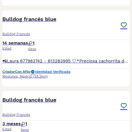
6
Bulldog francés blue
Bulldog Francés
14 semanas
1
Edad
Sexo
📲Laura 677983742 - 613283995 🤍*Preciosa cachorrita de Bulldog francés de color blue *🤍 ¿Buscas un nuevo compañero para tu hogar? ❤️ Tenemos preciosos cachorros listos para encontrar una familia responsable. ✅ Vacunados ✅ Desparasitados ✅ Cartilla sanitaria ✅ Garantías incluidas ✅ Máxima atención y cuidado Se hacen envíos a toda España: Andalucía: Almería, Cádiz, Córdoba, Granada, Huelva, Jaén, Málaga, Sevilla.Aragón: Huesca, Teruel, Zaragoza.Asturias: Oviedo.Baleares: Palma.Canarias: Las Palmas de Gran Canaria, Santa Cruz de Tenerife.Cantabria: Santander.Castilla-La Mancha: Albacete, Ciudad Real, Cuenca, Guadalajara, Toledo.Castilla y León: Ávila, Burgos, León, Palencia, Salamanca, Segovia, Soria, Valladolid, Zamora.Cataluña: Barcelona, Gerona (Girona), Lérida (Lleida), Tarragona.Comunidad Valenciana: Alicante, Castellón de la Plana, Valencia.Extremadura: Badajoz, Cáceres.Galicia: La Coruña (A Coruña), Lugo, Orense (Ourense), Pontevedra.La Rioja: Logroño.Madrid: Madrid.Murcia: Murcia.Navarra: Pamplona.País Vasco: Bilbao (Vizcaya), San Sebastián (Guipúzcoa), Vitoria (Álava). 🐾 Cachorros sanos, sociables y criados con mucho cariño. 📲 ¡Pregunta sin compromiso por disponibilidad, fotos y precios por mensaje privado!
Criador
Con Afijo
Identidad Verificada
Móstoles
,
Madrid
(28.2km)
2
Bulldog francés blue
Bulldog Francés
3 meses
1
Edad
Sexo