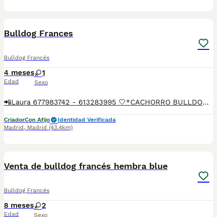
3
1
Bulldog Frances
Bulldog Francés
4 meses
1
Edad
Sexo
📲Laura 677983742 - 613283995 🤍*CACHORRO BULLDOG FRANCES*🤍 ¿Buscas un nuevo compañero para tu hogar? ❤️ Tenemos preciosos cachorros listos para encontrar una familia responsable. ✅ Vacunados ✅ Desparasitados ✅ Cartilla sanitaria ✅ Garantías incluidas ✅ Máxima atención y cuidado Se hacen envíos a toda España: Andalucía: Almería, Cádiz, Córdoba, Granada, Huelva, Jaén, Málaga, Sevilla.Aragón: Huesca, Teruel, Zaragoza.Asturias: Oviedo.Baleares: Palma.Canarias: Las Palmas de Gran Canaria, Santa Cruz de Tenerife.Cantabria: Santander.Castilla-La Mancha: Albacete, Ciudad Real, Cuenca, Guadalajara, Toledo.Castilla y León: Ávila, Burgos, León, Palencia, Salamanca, Segovia, Soria, Valladolid, Zamora.Cataluña: Barcelona, Gerona (Girona), Lérida (Lleida), Tarragona.Comunidad Valenciana: Alicante, Castellón de la Plana, Valencia.Extremadura: Badajoz, Cáceres.Galicia: La Coruña (A Coruña), Lugo, Orense (Ourense), Pontevedra.La Rioja: Logroño.Madrid: Madrid.Murcia: Murcia.Navarra: Pamplona.País Vasco: Bilbao (Vizcaya), San Sebastián (Guipúzcoa), Vitoria (Álava). 🐾 Cachorros sanos, sociables y criados con mucho cariño. 📲 ¡Pregunta sin compromiso por disponibilidad, fotos y precios por mensaje privado!
Criador
Con Afijo
Identidad Verificada
Madrid
,
Madrid
(43.4km)
1
1
Venta de bulldog francés hembra blue
Bulldog Francés
8 meses
2
Edad
Sexo