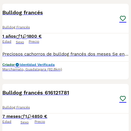
Bulldog francés
Bulldog Francés
1 años
1
1
800 €
Edad
Precio
Sexo
Preciosos cachorros de bulldog francés dos meses Se entregan con cartilla vacuna desparasitaciones correspondientes a su edad para más información escribir al whatsapp al 34 616 12 17 81
Criador
Identidad Verificada
Marchamalo
,
Guadalajara
(92.8km)
3
1
Bulldog francés 616121781
Bulldog Francés
7 meses
1
4
850 €
Edad
Precio
Sexo