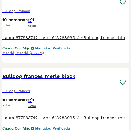
Bulldog Francés
10 semanas
1
Edad
Sexo
Laura 677983742 - Ana 613283995 🤍*Bulldog frances blue*🤍 ¿Buscas un nuevo compañero para tu hogar? ❤️ Tenemos preciosos cachorros listos para encontrar una familia responsable. ✅ Vacunados ✅ Desparasitados ✅ Cartilla sanitaria ✅ Garantías incluidas ✅ Máxima atención y cuidado Se hacen envíos a toda España: Andalucía: Almería, Cádiz, Córdoba, Granada, Huelva, Jaén, Málaga, Sevilla. Aragón: Huesca, Teruel, Zaragoza. Asturias: Oviedo. Baleares: Palma. Canarias: Las Palmas de Gran Canaria, Santa Cruz de Tenerife. Cantabria: Santander. Castilla-La Mancha: Albacete, Ciudad Real, Cuenca, Guadalajara, Toledo. Castilla y León: Ávila, Burgos, León, Palencia, Salamanca, Segovia, Soria, Valladolid, Zamora. Cataluña: Barcelona, Gerona (Girona), Lérida (Lleida), Tarragona .Comunidad Valenciana: Alicante, Castellón de la Plana, Valencia. Extremadura: Badajoz, Cáceres .Galicia: La Coruña (A Coruña), Lugo, Orense (Ourense), Pontevedra. La Rioja: Logroño. Madrid: Madrid .Murcia: Murcia. Navarra: Pamplona. País Vasco: Bilbao (Vizcaya), San Sebastián (Guipúzcoa), Vitoria (Álava). 🐾 Cachorros sanos, sociables y criados con mucho cariño. 📲 ¡Pregunta sin compromiso por disponibilidad, fotos y precios por mensaje privado!
Criador
Con Afijo
Identidad Verificada
Madrid
,
Madrid
(45.2km)
3
Bulldog frances merle black
Bulldog Francés
10 semanas
1
Edad
Sexo
Laura 677983742 - Ana 613283995 🤍*Bulldog frances merle black*🤍 ¿Buscas un nuevo compañero para tu hogar? ❤️ Tenemos preciosos cachorros listos para encontrar una familia responsable. ✅ Vacunados ✅ Desparasitados ✅ Cartilla sanitaria ✅ Garantías incluidas ✅ Máxima atención y cuidado Se hacen envíos a toda España: Andalucía: Almería, Cádiz, Córdoba, Granada, Huelva, Jaén, Málaga, Sevilla. Aragón: Huesca, Teruel, Zaragoza. Asturias: Oviedo. Baleares: Palma. Canarias: Las Palmas de Gran Canaria, Santa Cruz de Tenerife. Cantabria: Santander. Castilla-La Mancha: Albacete, Ciudad Real, Cuenca, Guadalajara, Toledo. Castilla y León: Ávila, Burgos, León, Palencia, Salamanca, Segovia, Soria, Valladolid, Zamora. Cataluña: Barcelona, Gerona (Girona), Lérida (Lleida), Tarragona .Comunidad Valenciana: Alicante, Castellón de la Plana, Valencia. Extremadura: Badajoz, Cáceres .Galicia: La Coruña (A Coruña), Lugo, Orense (Ourense), Pontevedra. La Rioja: Logroño. Madrid: Madrid .Murcia: Murcia. Navarra: Pamplona. País Vasco: Bilbao (Vizcaya), San Sebastián (Guipúzcoa), Vitoria (Álava). 🐾 Cachorros sanos, sociables y criados con mucho cariño. 📲 ¡Pregunta sin compromiso por disponibilidad, fotos y precios por mensaje privado!
Criador
Con Afijo
Identidad Verificada