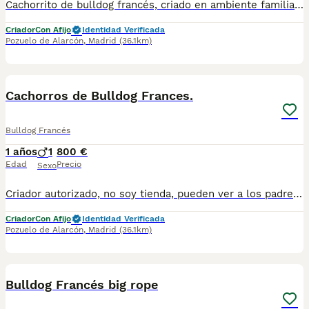
Cachorrito de bulldog francés, criado en ambiente familiar y realizando una cría responsable. Criado con pienso de primera calidad, revisiones veterinaria, vacunados, desparasitado. pasaporte y chip y contrato de garantía. https://www.aguasdelcuenco.es Telefono: Alex 649916860
Criador
Con Afijo
Identidad Verificada
Pozuelo de Alarcón
,
Madrid
(36.1km)
6
Cachorros de Bulldog Frances.
Bulldog Francés
1 años
1
800 €
Edad
Precio
Sexo
Criador autorizado, no soy tienda, pueden ver a los padres en nuestra propia casa, cachorros criados en ambiente familiar, con muy buena sociabilización, proporcionándoles desde su destete pienso de la mas alta calidad. Experiencia en la cría y selección de esta maravillosa raza, con logros destacados en diversos certámenes de belleza. Puedes venir a conocernos sin compromiso. Los cachorros se entregan vacunados, desparasitados, con pasaporte, chip y contrato de garantía. Criamos variedad exótica, centrándonos en la salud, estructura y la genética del color, y a parte hemos introducido la variedad fluffy y big rope, en nuestro plan de cría. Mi nombre es Alex Telf. 649916860 Pueden visitar mi web https://www.aguasdelcuenco.es/
Criador
Con Afijo
Identidad Verificada
Pozuelo de Alarcón
,
Madrid
(36.1km)
1
Bulldog Francés big rope