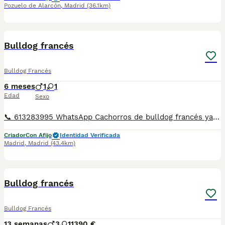
Pozuelo de Alarcón
,
Madrid
(36.1km)
3
Bulldog francés
Bulldog Francés
6 meses
1
1
Edad
Sexo
📞 613283995 WhatsApp Cachorros de bulldog francés ya veis en las fotos lo guapos que son , el precio que pone en el anuncio es de la reserva no del cachorro . Entregamos nuestros pequeños cachorritos con todas las garantías y cuidados necesarios , disponemos de núcleo zoológico para crianza y venta de nuestros cachorros . ✅Desparasitaciones y vacunas correspondientes a su edad . ✅Cartilla de vacunación . ✅Revisiones veterinarias . ✅Garantías víricas de 15 días . ✅Garantías genéticas de un año . Seriedad , confianza y bienestar animal son nuestra prioridad . También ofrecemos transporte propio para nuestros pequeños cachorros a toda la península , el pago lo podéis hacer contra reembolso . (con coste adicional) . Mandamos a toda España . Disponemos de varias razas Si no esta la raza que queréis llámanos , intentaremos encontrártela , trabajamos con los mejores criadores de España .
Criador
Con Afijo
Identidad Verificada
Madrid
,
Madrid
(43.4km)
9
Bulldog francés
Bulldog Francés
13 semanas
3
1
1390 €