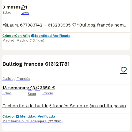
3 meses
1
Edad
Sexo
📲Laura 677983742 - 613283995 🤍*Bulldog francés hembra lilac*🤍 ¿Buscas un nuevo compañero para tu hogar? ❤️ Tenemos preciosos cachorros listos para encontrar una familia responsable. ✅ Vacunados ✅ Desparasitados ✅ Cartilla sanitaria ✅ Garantías incluidas ✅ Máxima atención y cuidado Se hacen envíos a toda España: Andalucía: Almería, Cádiz, Córdoba, Granada, Huelva, Jaén, Málaga, Sevilla.Aragón: Huesca, Teruel, Zaragoza.Asturias: Oviedo.Baleares: Palma.Canarias: Las Palmas de Gran Canaria, Santa Cruz de Tenerife.Cantabria: Santander.Castilla-La Mancha: Albacete, Ciudad Real, Cuenca, Guadalajara, Toledo.Castilla y León: Ávila, Burgos, León, Palencia, Salamanca, Segovia, Soria, Valladolid, Zamora.Cataluña: Barcelona, Gerona (Girona), Lérida (Lleida), Tarragona.Comunidad Valenciana: Alicante, Castellón de la Plana, Valencia.Extremadura: Badajoz, Cáceres.Galicia: La Coruña (A Coruña), Lugo, Orense (Ourense), Pontevedra.La Rioja: Logroño.Madrid: Madrid.Murcia: Murcia.Navarra: Pamplona.País Vasco: Bilbao (Vizcaya), San Sebastián (Guipúzcoa), Vitoria (Álava). 🐾 Cachorros sanos, sociables y criados con mucho cariño. 📲 ¡Pregunta sin compromiso por disponibilidad, fotos y precios por mensaje privado!
Criador
Con Afijo
Identidad Verificada
Madrid
,
Madrid
(43.4km)
1
Bulldog francés 616121781
Bulldog Francés
13 semanas
3
3
650 €
Edad
Precio
Sexo
Cachorritos de bulldog francés Se entregan cartilla pasaporte Desparasitaciones al día Vacunas a su correspondiente edad Criados en ambiente familiar Para más información al WhatsApp del 616121781
Criador
Identidad Verificada
Marchamalo
,
Guadalajara
(92.9km)
1
3