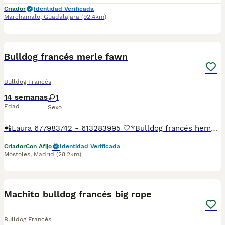
Criador
Identidad Verificada
Marchamalo
,
Guadalajara
(92.4km)
7
Bulldog francés merle fawn
Bulldog Francés
14 semanas
1
Edad
Sexo
📲Laura 677983742 - 613283995 🤍*Bulldog francés hembra merle fawn*🤍 ¿Buscas un nuevo compañero para tu hogar? ❤️ Tenemos preciosos cachorros listos para encontrar una familia responsable. ✅ Vacunados ✅ Desparasitados ✅ Cartilla sanitaria ✅ Garantías incluidas ✅ Máxima atención y cuidado Se hacen envíos a toda España: Andalucía: Almería, Cádiz, Córdoba, Granada, Huelva, Jaén, Málaga, Sevilla.Aragón: Huesca, Teruel, Zaragoza.Asturias: Oviedo.Baleares: Palma.Canarias: Las Palmas de Gran Canaria, Santa Cruz de Tenerife.Cantabria: Santander.Castilla-La Mancha: Albacete, Ciudad Real, Cuenca, Guadalajara, Toledo.Castilla y León: Ávila, Burgos, León, Palencia, Salamanca, Segovia, Soria, Valladolid, Zamora.Cataluña: Barcelona, Gerona (Girona), Lérida (Lleida), Tarragona.Comunidad Valenciana: Alicante, Castellón de la Plana, Valencia.Extremadura: Badajoz, Cáceres.Galicia: La Coruña (A Coruña), Lugo, Orense (Ourense), Pontevedra.La Rioja: Logroño.Madrid: Madrid.Murcia: Murcia.Navarra: Pamplona.País Vasco: Bilbao (Vizcaya), San Sebastián (Guipúzcoa), Vitoria (Álava). 🐾 Cachorros sanos, sociables y criados con mucho cariño. 📲 ¡Pregunta sin compromiso por disponibilidad, fotos y precios por mensaje privado!
Criador
Con Afijo
Identidad Verificada
Móstoles
,
Madrid
(28.2km)
1
Machito bulldog francés big rope
Bulldog Francés