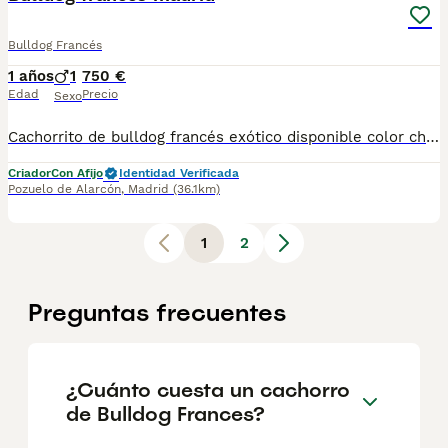
Bulldog Francés
1 años
1
750 €
Edad
Precio
Sexo
Cachorrito de bulldog francés exótico disponible color chocolate, se entrega con toda su documentación
Criador
Con Afijo
Identidad Verificada
Pozuelo de Alarcón
,
Madrid
(36.1km)
1
2
Preguntas frecuentes
¿Cuánto cuesta un cachorro
de Bulldog Frances?