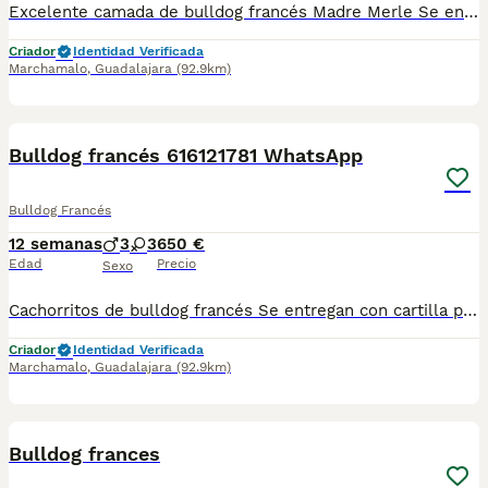
Excelente camada de bulldog francés Madre Merle Se entregan con cartilla pasaporte Desparasitaciones Vacunas a su edad Hay variedad de color Negra Blues Tricolor blue Sable Para más información escribe al whatsapp del 616121781 y envío vídeo de lo que tengo
Criador
Identidad Verificada
Marchamalo
,
Guadalajara
(92.9km)
1
Bulldog francés 616121781 WhatsApp
Bulldog Francés
12 semanas
3
3
650 €
Edad
Precio
Sexo
Cachorritos de bulldog francés Se entregan con cartilla pasaporte Desparasitados y vacunados a su correspondiente edad Criados en ambiente familiar y en montaña ⛰️para más información al WhatsApp de 616121781 por red normal no tengo cobertura un saludo y gracias
Criador
Identidad Verificada
Marchamalo
,
Guadalajara
(92.9km)
1
Bulldog frances