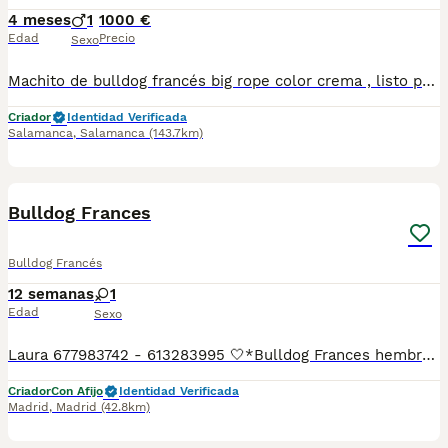
4 meses
1
1000 €
Edad
Precio
Sexo
Machito de bulldog francés big rope color crema , listo para entregar con todas sus vacunas. Caracter de 10 criado con mucho amor por lo que hacemos
Criador
Identidad Verificada
Salamanca
,
Salamanca
(143.7km)
5
1
Bulldog Frances
Bulldog Francés
12 semanas
1
Edad
Sexo
Laura 677983742 - 613283995 🤍*Bulldog Frances hembra negra corbata blanca *🤍 ¿Buscas un nuevo compañero para tu hogar? ❤️ Tenemos preciosos cachorros listos para encontrar una familia responsable. ✅ Vacunados ✅ Desparasitados ✅ Cartilla sanitaria ✅ Garantías incluidas ✅ Máxima atención y cuidado Se hacen envíos a toda España: Andalucía: Almería, Cádiz, Córdoba, Granada, Huelva, Jaén, Málaga, Sevilla.Aragón: Huesca, Teruel, Zaragoza.Asturias: Oviedo.Baleares: Palma.Canarias: Las Palmas de Gran Canaria, Santa Cruz de Tenerife.Cantabria: Santander.Castilla-La Mancha: Albacete, Ciudad Real, Cuenca, Guadalajara, Toledo.Castilla y León: Ávila, Burgos, León, Palencia, Salamanca, Segovia, Soria, Valladolid, Zamora.Cataluña: Barcelona, Gerona (Girona), Lérida (Lleida), Tarragona.Comunidad Valenciana: Alicante, Castellón de la Plana, Valencia.Extremadura: Badajoz, Cáceres.Galicia: La Coruña (A Coruña), Lugo, Orense (Ourense), Pontevedra.La Rioja: Logroño.Madrid: Madrid.Murcia: Murcia.Navarra: Pamplona.País Vasco: Bilbao (Vizcaya), San Sebastián (Guipúzcoa), Vitoria (Álava). 🐾 Cachorros sanos, sociables y criados con mucho cariño. 📲 ¡Pregunta sin compromiso por disponibilidad, fotos y precios por mensaje privado!
Criador
Con Afijo
Identidad Verificada
Madrid
,
Madrid
(42.8km)
4