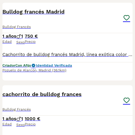
Bulldog francés Madrid
Bulldog Francés
1 años
1
750 €
Edad
Precio
Sexo
Cachorrito de bulldog francés Madrid, línea exótica color chocolate, se entrega con toda su documentación y contratos de garantía https://www.aguasdelcuenco.es/
Criador
Con Afijo
Identidad Verificada
Pozuelo de Alarcón
,
Madrid
(36.1km)
3
cachorrito de bulldog frances
Bulldog Francés
1 años
1
1000 €
Edad
Precio
Sexo