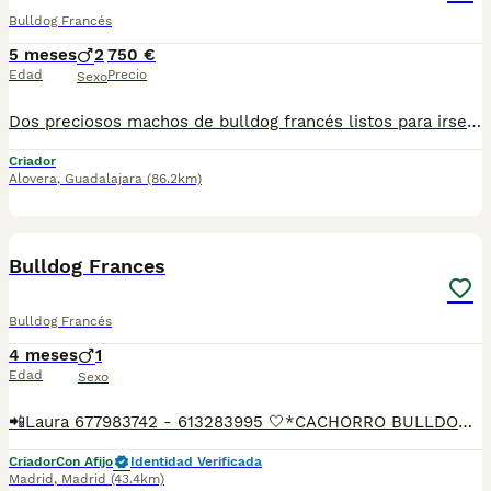
Bulldog Francés
5 meses
2
750 €
Edad
Precio
Sexo
Dos preciosos machos de bulldog francés listos para irse a su nueva casa, excelente morfología y inmejorable carácter, nuestros perros son criados en ambiente familiar y sin jaulas, acostumbrados a niños perros y gatos, se entregan con las vacunas correspondientes, garantía vírica y genética por escrito, somos profesionales con muchos años de experiencia en la raza, hacemos el seguimiento desde el primer contacto con la familia hasta que estén totalmente adaptados, cualquier duda y información por WhatsApp 610489577 Se puede ver sin compromiso
Criador
Alovera
,
Guadalajara
(86.2km)
3
1
Bulldog Frances
Bulldog Francés
4 meses
1
Edad
Sexo
📲Laura 677983742 - 613283995 🤍*CACHORRO BULLDOG FRANCES *🤍 ¿Buscas un nuevo compañero para tu hogar? ❤️ Tenemos preciosos cachorros listos para encontrar una familia responsable. ✅ Vacunados ✅ Desparasitados ✅ Cartilla sanitaria ✅ Garantías incluidas ✅ Máxima atención y cuidado Se hacen envíos a toda España: Andalucía: Almería, Cádiz, Córdoba, Granada, Huelva, Jaén, Málaga, Sevilla.Aragón: Huesca, Teruel, Zaragoza.Asturias: Oviedo.Baleares: Palma.Canarias: Las Palmas de Gran Canaria, Santa Cruz de Tenerife.Cantabria: Santander.Castilla-La Mancha: Albacete, Ciudad Real, Cuenca, Guadalajara, Toledo.Castilla y León: Ávila, Burgos, León, Palencia, Salamanca, Segovia, Soria, Valladolid, Zamora.Cataluña: Barcelona, Gerona (Girona), Lérida (Lleida), Tarragona.Comunidad Valenciana: Alicante, Castellón de la Plana, Valencia.Extremadura: Badajoz, Cáceres.Galicia: La Coruña (A Coruña), Lugo, Orense (Ourense), Pontevedra.La Rioja: Logroño.Madrid: Madrid.Murcia: Murcia.Navarra: Pamplona.País Vasco: Bilbao (Vizcaya), San Sebastián (Guipúzcoa), Vitoria (Álava). 🐾 Cachorros sanos, sociables y criados con mucho cariño. 📲 ¡Pregunta sin compromiso por disponibilidad, fotos y precios por mensaje privado!
Criador
Con Afijo
Identidad Verificada
Madrid
,
Madrid
(43.4km)