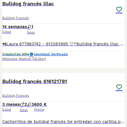
Bulldog francés lilac
Bulldog Francés
14 semanas
1
Edad
Sexo
📲Laura 677983742 - 613283995 🤍*Bulldog francés lilac hembra*🤍 ¿Buscas un nuevo compañero para tu hogar? ❤️ Tenemos preciosos cachorros listos para encontrar una familia responsable. ✅ Vacunados ✅ Desparasitados ✅ Cartilla sanitaria ✅ Garantías incluidas ✅ Máxima atención y cuidado Se hacen envíos a toda España: Andalucía: Almería, Cádiz, Córdoba, Granada, Huelva, Jaén, Málaga, Sevilla.Aragón: Huesca, Teruel, Zaragoza.Asturias: Oviedo.Baleares: Palma.Canarias: Las Palmas de Gran Canaria, Santa Cruz de Tenerife.Cantabria: Santander.Castilla-La Mancha: Albacete, Ciudad Real, Cuenca, Guadalajara, Toledo.Castilla y León: Ávila, Burgos, León, Palencia, Salamanca, Segovia, Soria, Valladolid, Zamora.Cataluña: Barcelona, Gerona (Girona), Lérida (Lleida), Tarragona.Comunidad Valenciana: Alicante, Castellón de la Plana, Valencia.Extremadura: Badajoz, Cáceres.Galicia: La Coruña (A Coruña), Lugo, Orense (Ourense), Pontevedra.La Rioja: Logroño.Madrid: Madrid.Murcia: Murcia.Navarra: Pamplona.País Vasco: Bilbao (Vizcaya), San Sebastián (Guipúzcoa), Vitoria (Álava). 🐾 Cachorros sanos, sociables y criados con mucho cariño. 📲 ¡Pregunta sin compromiso por disponibilidad, fotos y precios por mensaje privado!
Criador
Con Afijo
Identidad Verificada
Móstoles
,
Madrid
(28.2km)
1
3
Bulldog francés 616121781
Bulldog Francés
3 meses
2
3
600 €
Edad
Precio
Sexo
Cachorritos de bulldog francés Se entregan con cartilla pasaporte Desparasitados y vacunados Criados en ambiente familiar para más información al WhatsApp del 616121781