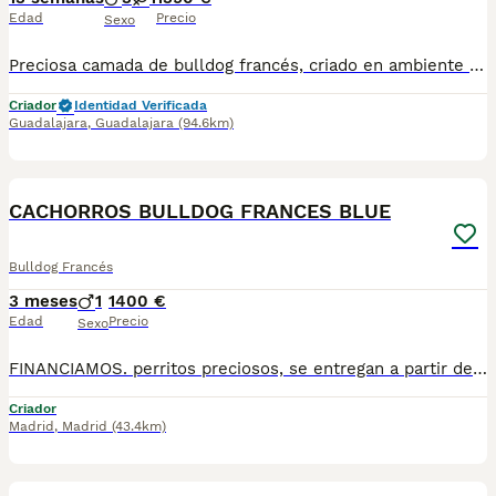
Edad
Precio
Sexo
Preciosa camada de bulldog francés, criado en ambiente familiar, se entrega con toda la documentación en regla, pasaporte veterinario, microchip, contrato, factura iva incluido, se regala saquito de pienso, garantía y honestidad
Criador
Identidad Verificada
Guadalajara
,
Guadalajara
(94.6km)
4
CACHORROS BULLDOG FRANCES BLUE
Bulldog Francés
3 meses
1
1400 €
Edad
Precio
Sexo
FINANCIAMOS. perritos preciosos, se entregan a partir de 2 meses y medio de edad, con mínimo 2 vacunas y 2 desparasitaciones. Se entregan con garantía vírica y genética. Con el microchip, su cartilla oficial, contrato de compra y factura. Compra responsablemente en un criador especializado, oficial y homologado con núcleo zoológico. Llámanos para más información. Los precios varían en función de la raza, edad, color y línea del cachorros
Criador
Madrid
,
Madrid
(43.4km)
5