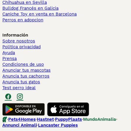
Chihuahua en Sevilla
Bulldog Francés en Galicia
Caniche Toy en venta en Barcelona
Perros en adopcion
Información
Sobre nosotros
Politica privacidad
Ayuda
Prensa
Condiciones de uso
Anunciar tus mascotas
Anuncia tus cachorros
Anuncia tus gatos
Test perro ideal
Pets4Homes
Hastnet
PuppyPlaats
MundoAnimalia
Annunci Animali
Lancaster Puppies