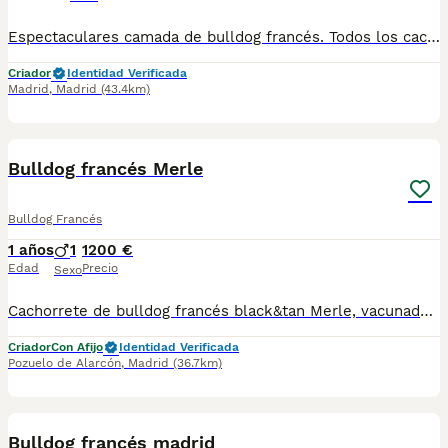
Espectaculares camada de bulldog francés. Todos los cachorritos se entregan con unos dos meses y medio de edad y sus vacunas correspondientes, desparasitados interna y externamente, con certificado de salud, y garantía tanto por enfermedad vírica como congénito genética. Posibilidad de entregar en toda España mediante transporte propio preparado para animales y con chofer privado. Los precios pueden variar según las características y morfología de cada cachorro. Añádenos al whats app o llámanos, y encantados atenderemos todas tus dudas y consultas. Teléfono / Whats app: 641 92 23 90
Criador
Identidad Verificada
Madrid
,
Madrid
(43.4km)
6
Bulldog francés Merle
Bulldog Francés
1 años
1
1200 €
Edad
Precio
Sexo
Cachorrete de bulldog francés black&tan Merle, vacunado, desparasitado, pasaporte, chip y contrato de garantía
Criador
Con Afijo
Identidad Verificada
Pozuelo de Alarcón
,
Madrid
(36.7km)
3
Bulldog francés madrid