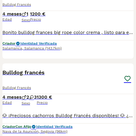
Bulldog Francés
4 meses
1
1200 €
Edad
Precio
Sexo
Bonito bulldog frances big rope color crema , listo para entregar con toda su vacunacion al día , criado en ambiente familiar
Criador
Identidad Verificada
Salamanca
,
Salamanca
(143.7km)
2
Bulldog francés
Bulldog Francés
4 meses
2
3
1300 €
Edad
Precio
Sexo
🐶 ¡Preciosos cachorros Bulldog Francés disponibles! 🐶 ¿Buscas un cachorro Bulldog Francés sano, cariñoso y criado con mucho amor? Somos un criadero familiar y nuestros pequeños crecen en un entorno lleno de cuidados y atención para garantizar su bienestar desde el primer día. ✨ Disponemos de hembras y machos. Puedes venir a conocer a los cachorros en persona o, si lo prefieres, realizar una videollamada para verlos y resolver todas tus dudas con total confianza. Todos nuestros cachorros se entregan con: ✔️ Vacunas correspondientes a su edad. ✔️ Desparasitación interna y externa. ✔️ Cartilla sanitaria. ✔️ Revisión veterinaria. ✔️ Pasaporte. ✔️ Microchip. ✔️ Contrato con garantías. 🚚 Realizamos entregas en toda la Península, incluyendo: 📍 Galicia: A Coruña, Lugo, Ourense y Pontevedra. 📍 Cantabria: Santander y resto de la comunidad. 📍 País Vasco: Bilbao, San Sebastián y Vitoria-Gasteiz. 📍 Cataluña: Barcelona, Tarragona, Girona y Lleida. 📍 Aragón: Zaragoza y Huesca. 📍 Comunidad Valenciana: Valencia, Alicante y Castellón. 📍 Castilla-La Mancha: Toledo, Ciudad Real, Albacete, Cuenca y Guadalajara. 📍 Castilla y León: Valladolid, Burgos, León, Salamanca, Ávila, Segovia, Soria, Palencia y Zamora. 📍 Región de Murcia: Murcia y Cartagena. 📍 Andalucía: Sevilla, Málaga, Córdoba, Granada, Cádiz, Jaén, Almería y Huelva. 📸 Te enviaremos fotos y vídeos actualizados para que conozcas a tu cachorro antes de su llegada. 💬 Estaremos encantados de responder cualquier consulta y ayudarte a encontrar el compañero perfecto para tu familia. 📞 Teléfono y WhatsApp: 663 736 099 👩 Pregunta por Carla. 🕘 Atendemos de lunes a domingo. ❤️ Tu nuevo mejor amigo te está esperando. ¡Contáctanos sin compromiso!
Criador
Con Afijo
Identidad Verificada
Nava de la Asunción
,
Segovia
(96km)