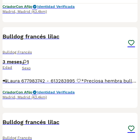
Criador
Con Afijo
Identidad Verificada
Madrid
,
Madrid
(43.4km)
3
Bulldog francés lilac
Bulldog Francés
3 meses
1
Edad
Sexo
📲Laura 677983742 - 613283995 🤍*Preciosa hembra bulldog francés lilac*🤍 ¿Buscas un nuevo compañero para tu hogar? ❤️ Tenemos preciosos cachorros listos para encontrar una familia responsable. ✅ Vacunados ✅ Desparasitados ✅ Cartilla sanitaria ✅ Garantías incluidas ✅ Máxima atención y cuidado Se hacen envíos a toda España: Andalucía: Almería, Cádiz, Córdoba, Granada, Huelva, Jaén, Málaga, Sevilla.Aragón: Huesca, Teruel, Zaragoza.Asturias: Oviedo.Baleares: Palma.Canarias: Las Palmas de Gran Canaria, Santa Cruz de Tenerife.Cantabria: Santander.Castilla-La Mancha: Albacete, Ciudad Real, Cuenca, Guadalajara, Toledo.Castilla y León: Ávila, Burgos, León, Palencia, Salamanca, Segovia, Soria, Valladolid, Zamora.Cataluña: Barcelona, Gerona (Girona), Lérida (Lleida), Tarragona.Comunidad Valenciana: Alicante, Castellón de la Plana, Valencia.Extremadura: Badajoz, Cáceres.Galicia: La Coruña (A Coruña), Lugo, Orense (Ourense), Pontevedra.La Rioja: Logroño.Madrid: Madrid.Murcia: Murcia.Navarra: Pamplona.País Vasco: Bilbao (Vizcaya), San Sebastián (Guipúzcoa), Vitoria (Álava). 🐾 Cachorros sanos, sociables y criados con mucho cariño. 📲 ¡Pregunta sin compromiso por disponibilidad, fotos y precios por mensaje privado!
Criador
Con Afijo
Identidad Verificada
Madrid
,
Madrid
(43.4km)
2
Bulldog francés lilac
Bulldog Francés