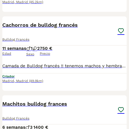
Madrid
,
Madrid
(45.2km)
8
3
Cachorros de bulldog francés
Bulldog Francés
11 semanas
1
2
750 €
Edad
Precio
Sexo
Camada de Bulldog francés !! tenemos machos y hembras ,distintos colores Nuestros cachorros nacen y crecen en un ambiente familiar ,sin jaulas ,con un respeto y exclusiva cria,somos respetuosos con el tiempo de destete ,cada cachorro necesita su tiempo.. Destetamos con un pienso de alta calidad , Cachorros revisados ,desde el nacimiento ,hasta la entrega por un veterinario competente ,buscando siempre el bienestar de nuestros animales.. Sociabilizados y equilibrados tanto padres como cachorros Se entregan con todo el protocolo veterinario legal,y garantías por escrito completas.. Tenemos servicio de entrega personalizado a cualquier punto de España,directo.. El precio puede cambiar tanto en sexo como en características del cachorro. Dejanos tú teléfono y te mandamos toda la información fotos y vídeos ..
Criador
Madrid
,
Madrid
(49.9km)
4
Machitos bulldog frances
Bulldog Francés
6 semanas
3
1400 €