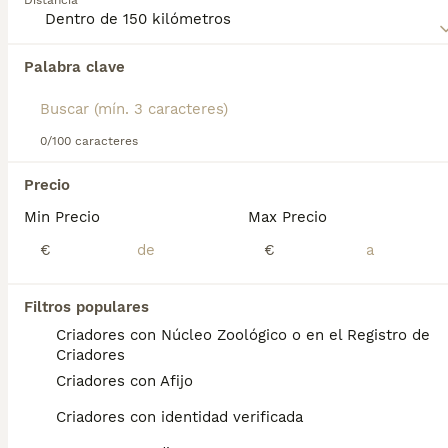
Distancia
Coated Wheaten Terrier
para obtener información sobre
esta raza de perro.
Palabra clave
Encontramos 0 Irish Soft Coated Wheaten
Terrier Cachorros en venta en Rota, Cádiz.
Si deseas exactamente esta búsqueda guarda tu 
búsqueda y espera el resultado perfecto:
0/100 caracteres
Guardar búsqueda
Precio
Min Precio
Max Precio
Preguntas frecuentes
€
€
Filtros populares
¿Cómo es el carácter del
Criadores con Núcleo Zoológico o en el Registro de
Soft Coated Wheaten
Criadores
Terrier?
Criadores con Afijo
Personalidad. Estos perros hacen gala de
Criadores con identidad verificada
una fuerte personalidad y son muy