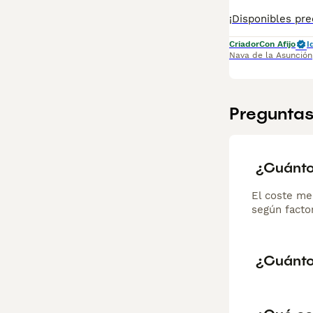
Criador
Con Afijo
I
Nava de la Asunción
Preguntas
¿Cuánto
El coste me
según factor
¿Cuánto