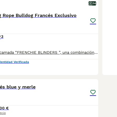
14
g Rope Bulldog Francés Exclusivo
3
Presentamos la camada “FRENCHIE BLINDERS ”, una combinación única de genética, estructura y presencia que no se repite fácilmente. 💎 Compuesta por: * 2 hembras blue * 1 hembra blue merle * 1 macho blue 🔥 Todos con estructura Big Rope, excepto una de las hembras azules, manteniendo un equilibrio perfecto entre tipología, expresión y calidad. 🐾 Cachorros criados en ambiente familiar, dentro del hogar, con atención constante y contacto humano diario. Se entregan perfectamente socializados, acostumbrados a ruidos, manipulación y convivencia desde pequeños. 🚽 Ya comienzan a hacer sus necesidades en empapador, avanzando en su aprendizaje de forma natural y guiada. 👑 Son literalmente los reyes de la casa, criados como tal, con mimo, estabilidad y rutina, lo que se refleja en su carácter equilibrado y confiado. 📜 Se entregan con todas las garantías sanitarias, seguimiento veterinario y compromiso de crianza responsable, ofreciendo seguridad y tranquilidad a sus futuras familias 📲 Puedes conocer más sobre nosotros y ver cómo crecen en nuestro Instagram: @latribull_ 📩 Camada exclusiva y limitada. Precio segun el cachorro. Solo para familias que valoren calidad, estructura y crianza real desde el hogar.
dentidad Verificada
2
és blue y merle
100 €
ecio