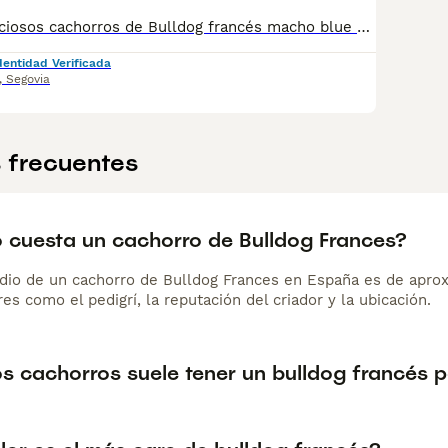
¡Disponibles preciosos cachorros de Bulldog francés macho blue hembra lila merle ojos azules. Contamos con machos y hembras. Somos un criadero familiar y te ofrecemos la posibilidad de venir a conocer a los cachorros en persona o mediante videollamada. Entregamos a los cachorros con todo en regla: • Vacunas correspondientes a su edad • Desparasitación interna y externa • Cartilla sanitaria • Revisión veterinaria • Pasaporte • Microchip • Contrato de adopción con garantías Realizamos entregas en toda la península, incluyendo: Galicia, Cantabria, País Vasco, Barcelona, Zaragoza, Huesca, Valencia, Castilla-La Mancha, Castilla y León, Madrid, Murcia y Andalucía. Para cualquier consulta o para recibir fotos y vídeos de los cachorros, no dudes en contactarnos. También puedes ver más en nuestro perfil: [@cachorrospuppiespremium]. 📞 Teléfono y WhatsApp: 663 736 099 Atendemos de lunes a domingo. Preguntar por Carla. ¡Estaremos encantados de ayudarte!
dentidad Verificada
,
Segovia
 frecuentes
 cuesta un cachorro de Bulldog Frances?
dio de un cachorro de Bulldog Frances en España es de apro
es como el pedigrí, la reputación del criador y la ubicación.
s cachorros suele tener un bulldog francés