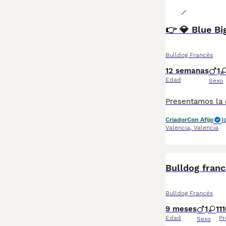
👉 💎 Blue Bi
Bulldog Francés
12 semanas
1
Edad
Sexo
Criador
Con Afijo
I
Valencia
,
Valencia
Bulldog franc
Bulldog Francés
9 meses
1
1
1
Edad
Pr
Sexo