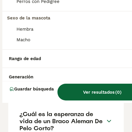
aproximadamente 386€, aunque los precios
Perros con Pedigree
pueden variar según factores como el
pedigrí, la reputación del criador y la
Sexo de la mascota
ubicación.
Hembra
¿Cómo es el carácter de
Macho
Braco Aleman De Pelo
Corto?
Rango de edad
¿Cuáles son las ventajas y
Generación
desventajas de la raza Braco
Guardar búsqueda
Aleman De Pelo Corto?
Ver resultados
(
0
)
¿Cuál es la esperanza de
vida de un Braco Aleman De
Pelo Corto?