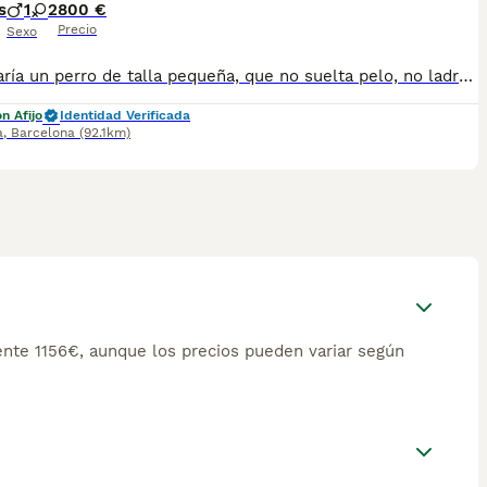
s
1
2
800 €
Precio
Sexo
Te gustaría un perro de talla pequeña, que no suelta pelo, no ladra, super limpio, que no huele mal, hipo alergénico , activo y muy listo? Aquí tienes los Basenji! Una raza africana unica ! Se adapta a la vida en piso y en el campo. Fuertes y sanos. Llamanos para saber mas! Tel 610621032
n Afijo
Identidad Verificada
a
,
Barcelona
(92.1km)
nte 1156€, aunque los precios pueden variar según