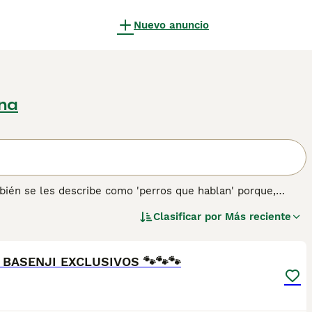
Nuevo anuncio
ona
bién se les describe como 'perros que hablan' porque,
ido. Son perros extremadamente limpios, lo que los hace más
Clasificar por
Más reciente
sucian el pelaje. Al igual que los gatos, los Basenji usan
4
n sobre esta raza de perro.
 BASENJI EXCLUSIVOS 🐾🐾🐾