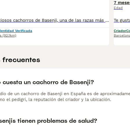
7 mese
Edad
Disponibles preciosos cachorros de Basenji, una de las razas más antiguas, elegantes y especiales del mundo. Conocido como el “perro que no ladra”, el Basenji destaca por su carácter inteligente, limpio e independiente. Criados en entorno natural, con socialización temprana y atención individualizada desde los primeros días, nuestros cachorros crecen equilibrados, seguros y bien adaptados a la vida familiar. El Basenji es ideal para personas que buscan un perro: ✨ Muy limpio y sin olor ✨ De pelo corto y mínima muda ✨ Activo, curioso y muy inteligente ✨ Con personalidad única y vínculo fuerte con su familia Trabajamos con pocas camadas al año, priorizando siempre la salud, el carácter y la calidad. 🔹 Padres cuidadosamente seleccionados y testados, libres de enfermedades genéticas 🔹 Criador profesional desde 1998 🔹 Proyecto serio, legal y con garantías reales 📄 Se entregan a partir de los 60 días, con: • Cartilla sanitaria oficial • Vacunas y desparasitaciones al día • Microchip • Pedigree LOE • Contrato de venta • Garantía escrita conforme a la ley • Revisión veterinaria completa por escrito Buscamos familias responsables, conscientes de que el Basenji es una raza primitiva con carácter propio, que necesita comprensión, ejercicio y vínculo. 📍 La Granja de Flix (Tarragona) 📅 Visitas con cita previa 👉 Si buscas un Basenji exclusivo, criado con experiencia, seriedad y compromiso, contáctanos para más información y reservas.
dentidad Verificada
Criador
Co
a
(92.1km)
Barcelon
 frecuentes
 cuesta un cachorro de Basenji?
dio de un cachorro de Basenji en España es de aproximadame
o el pedigrí, la reputación del criador y la ubicación.
senjis tienen problemas de salud?