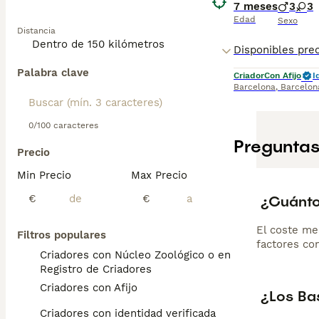
7 meses
3
3
Edad
Sexo
Distancia
Palabra clave
Criador
Con Afijo
I
Barcelona
,
Barcelon
0/100 caracteres
Preguntas
Precio
Min Precio
Max Precio
¿Cuánto
€
€
El coste me
Filtros populares
factores com
Criadores con Núcleo Zoológico o en el
Registro de Criadores
Criadores con Afijo
¿Los Ba
Criadores con identidad verificada