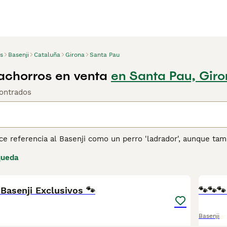
s
Basenji
Cataluña
Girona
Santa Pau
achorros en venta
en Santa Pau, Gir
ontrados
e referencia al Basenji como un perro 'ladrador', aunque tam
an' como otros perros, emiten su propio y característico son
queda
gatos que a otros perros, y pasarán horas acicalándose si se en
10
1
impiarse, por lo que rara vez huelen mal.
Basenji Exclusivos 🐾
ina de consejos de compra de Basenji
para obtener informació
🐾🐾
Basenji