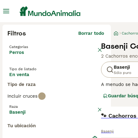
Filtros
Borrar todo
Cachorro
Basenji C
Categorías
Perros
2 Cachorros enc
Basenji
Tipo de listado
Sólo puro
En venta
Tipo de raza
A menudo se hac
aunque no 'ladr
Guardar bús
Incluir cruces
parecidos a los 
sus patas para l
Raza
Basenji
Lee nuestra
🐾 Cachorros 
pág
Tu ubicación
Basenji