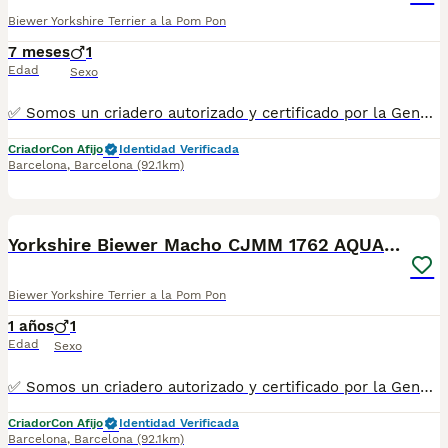
Biewer Yorkshire Terrier a la Pom Pon
7 meses
1
Edad
Sexo
✅ Somos un criadero autorizado y certificado por la Generalitat de Catalunya bajo el número de Núcleo Zoológico G25/00314. PARA MÁS INFORMACIÓN: ☎️ 933095977 📱 685878504 / 674320847 💻 Más fotos y vídeos en nuestra web www.aquanatura.es 🚙 Hacemos envíos 📌 Calle Roger de Flor 45, muy cerca del Arc de Triomf de Barcelona, de Lunes a Sábados. Se entregan con sus vacunas, desparasitados interna y externamente, con microchip y su registro, cartilla sanitaria y contrato de garantías, documentación legal y factura. AQUANATURA
Criador
Con Afijo
Identidad Verificada
Barcelona
,
Barcelona
(92.1km)
8
1
Yorkshire Biewer Macho CJMM 1762 AQUANATURA
Biewer Yorkshire Terrier a la Pom Pon
1 años
1
Edad
Sexo
✅ Somos un criadero autorizado y certificado por la Generalitat de Catalunya. PARA MÁS INFORMACIÓN: ☎️ 933095977 📱 685878504 / 674320847 💻 www.aquanatura.es 🚙 Hacemos envíos 📌 Calle Roger de Flor 45, muy cerca del Arc de Triomf de Barcelona, de Lunes a Sábados. Se entregan con la mayoría de sus vacunas, desparasitados interna y externamente, con microchip y su registro, cartilla sanitaria y contrato de garantías, bajo la supervisión de nuestro equipo veterinario. AQUANATURA
Criador
Con Afijo
Identidad Verificada
Barcelona
,
Barcelona
(92.1km)