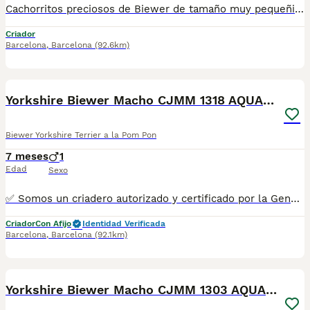
Cachorritos preciosos de Biewer de tamaño muy pequeñito, machos y hembras de un meses de edad, se pueden reservar, tienen mucha calidad de pelo, chatitos y de patita corta. Se entregan con la vacuna correspondiente a la edad, revisados por nuestro veterinario, desparasitados con su cartilla veterinaria, microchip y garantía por escrito, muy bien cuidados, criados en entorno familiar. Muy cariñosos, sociables, listos y juguetones. Ven a verlos sin compromiso cualquier día de la semana incluidos festivos. Disponemos de centro con numero zoológico T-2500116 Mi número de teléfono: 610676133.
Criador
Barcelona
,
Barcelona
(92.6km)
11
1
Yorkshire Biewer Macho CJMM 1318 AQUANATURA
Biewer Yorkshire Terrier a la Pom Pon
7 meses
1
Edad
Sexo
✅ Somos un criadero autorizado y certificado por la Generalitat de Catalunya bajo el número de Núcleo Zoológico G25/00314. PARA MÁS INFORMACIÓN: ☎️ 933095977 📱 685878504 / 674320847 💻 Más fotos y vídeos en nuestra web www.aquanatura.es 🚙 Hacemos envíos 📌 Calle Roger de Flor 45, muy cerca del Arc de Triomf de Barcelona, de Lunes a Sábados. Se entregan con sus vacunas, desparasitados interna y externamente, con microchip y su registro, cartilla sanitaria y contrato de garantías, documentación legal y factura. AQUANATURA
Criador
Con Afijo
Identidad Verificada
Barcelona
,
Barcelona
(92.1km)
7
Yorkshire Biewer Macho CJMM 1303 AQUANATURA