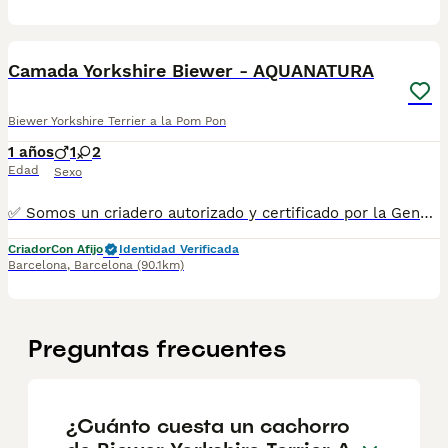
3
3
Camada Yorkshire Biewer - AQUANATURA
Biewer Yorkshire Terrier a la Pom Pon
1 años
1
2
Edad
Sexo
✅ Somos un criadero autorizado y certificado por la Generalitat de Catalunya. ☎️ 933095977 📱 685878504 💻 www.aquanatura.es 🚙 Hacemos envíos Se entregan con la mayoría de sus vacunas, desparasitados interna y externamente, con microchip y su registro, cartilla sanitaria y contrato de garantías, bajo la supervisión de nuestro equipo veterinario.
Criador
Con Afijo
Identidad Verificada
Barcelona
,
Barcelona
(90.1km)
Preguntas frecuentes
¿Cuánto cuesta un cachorro