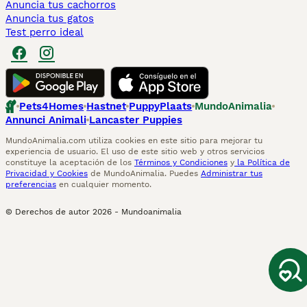
Anuncia tus cachorros
Anuncia tus gatos
Test perro ideal
Pets4Homes
Hastnet
PuppyPlaats
MundoAnimalia
Annunci Animali
Lancaster Puppies
MundoAnimalia.com utiliza cookies en este sitio para mejorar tu
experiencia de usuario. El uso de este sitio web y otros servicios
constituye la aceptación de los
Términos y Condiciones
y
la Política de
Privacidad y Cookies
de MundoAnimalia. Puedes
Administrar tus
preferencias
en cualquier momento.
© Derechos de autor
2026
-
Mundoanimalia