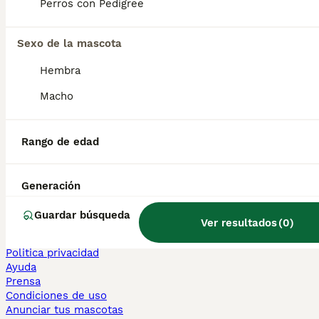
Perros con Pedigree
Sphynx en venta
Bengalí en venta
Maine Coon en venta
Sexo de la mascota
Persa en venta
Hembra
Otras páginas populares
Macho
Teckel en Barcelona
Bulldog Francés en Madrid
Bichón Maltés en València
Rango de edad
Chihuahua en Sevilla
Bulldog Francés en Galicia
Caniche Toy en venta en Barcelona
Generación
Perros en adopcion
Guardar búsqueda
Ver resultados
(
0
)
Información
Sobre nosotros
Politica privacidad
Ayuda
Prensa
Condiciones de uso
Anunciar tus mascotas