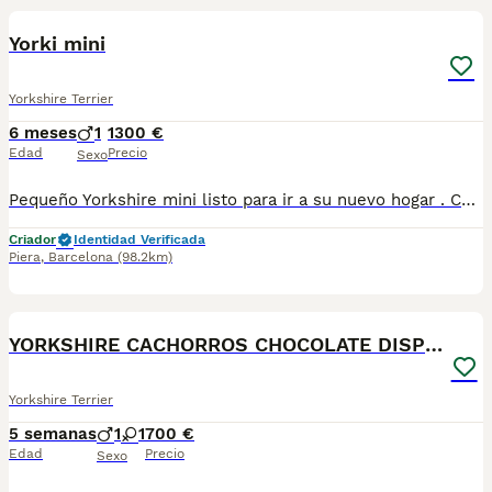
Yorki mini
Yorkshire Terrier
6 meses
1
1300 €
Edad
Precio
Sexo
Pequeño Yorkshire mini listo para ir a su nuevo hogar . Centro Canino Vallbonica es mucho más que un centro de cría , es una familia comprometida con el bienestar animal y la cria responsable, por ello todos nuestros bebés nacen y se crían en nuestras instalaciones , asegurando así un correcto desarrollo y una magnífica socialización, consiguiendo en cada ejemplar un carácter juguetón y extrovertido algo primordial para su adaptación como un miembro más en tu familia . Se entregan con el carnet de vacunas con el plan correspondiente a su edad , desparasitados y microchip implantado y activado en registro de Anicom. Facilitamos junto al cachorro contrato de compra con garantías víricas de 15 días y congénitas de 1 año . Contamos con un gran equipo de profesionales entre los que se encuentran educadores, auxiliares y Veterinarios ofreciendo los controles sanitarios necesarios así como continua vigilancia asegurando su bienestar . Hacemos envíos a toda España con empresa de transporte privado, proporcionando un viaje confortable y ofreciendo las atenciones necesarias a nuestros bebés . Si estás interesado en alguno de nuestros ejemplares solicita información sin compromiso al 722269698 . También atendemos vía WhatsApp . PRECIO REAL ( incluye el IVA) . Núcleo zoológico B2501315
Criador
Identidad Verificada
Piera
,
Barcelona
(98.2km)
5
YORKSHIRE CACHORROS CHOCOLATE DISPONIBLES
Yorkshire Terrier
5 semanas
1
1
700 €
Edad
Precio
Sexo