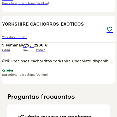
Barcelona
,
Barcelona
(92.6km)
5
YORKSHIRE CACHORROS EXOTICOS
Yorkshire Terrier
9 semanas
2
2
200 €
Edad
Precio
Sexo
🐶🤎 Preciosos cachorritos Yorkshire Chocolate disponibles 🤎🐶 Tenemos disponibles encantadores cachorritos Yorkshire Chocolate, criados en un ambiente familiar 🏡 con mucho cariño, atención y dedicación desde sus primeros días de vida. Son pequeños muy sociables, inteligentes y cariñosos, acostumbrados al contacto diario con personas y perfectamente adaptados a la vida en familia. 🥰 ✨ El Yorkshire Chocolate destaca por su precioso color, su tamaño compacto y su carácter alegre y afectuoso. Son compañeros ideales para quienes buscan un perro pequeño, elegante y lleno de personalidad. 📋 Los cachorros se entregan con: ✅ Vacunas correspondientes a su edad ✅ Desparasitaciones al día ✅ Revisión veterinaria completa 🩺 ✅ Cartilla sanitaria ✅ Microchip incluido ✅ Contrato de garantía 📍 Puedes venir a conocerlos sin ningún compromiso. Estaremos encantados de enseñarte a nuestros pequeños y resolver cualquier duda. 🐾 📸 Fotografías 100% reales de nuestros cachorros. No utilizamos imágenes de internet ni somos multicriadero. 🚚 Envíos disponibles a toda España mediante transporte especializado para mascotas. RESERVA MÍNIMA 200€ 📞 Información y reservas por teléfono o WhatsApp 💖 Pequeños, elegantes y llenos de ternura. Nuestros Yorkshire Chocolate están listos para encontrar una familia que les brinde todo el amor y los cuidados que merecen. 🐶✨
Criador
Barcelona
,
Barcelona
(92.1km)
Preguntas frecuentes
¿Cuánto cuesta un cachorro