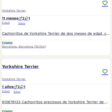
Yorkshire Terrier
11 meses
2
1
Edad
Sexo
Cachorritos de Yorkshire Terrier de dos meses de edad, con mucha calidad de pelo. Se entregan con la vacuna correspondiente a la edad, revisados por nuestro veterinario, desparasitados, con su cartilla veterinaria, microchip y garantía de salud virica y congenita por escrito, con todo tipo de consejos, muy bien cuidados muy sanos, criados en entorno familiar. Muy cariñosos, listos y juguetones. Ven a verlos sin compromiso cualquier día de la semana incluidos festivos. Disponemos de centro con numero zoológico T-2500116 Mi número de teléfono: 610676133.
Criador
Barcelona
,
Barcelona
(92.1km)
7
Yorkshire Terrier
Yorkshire Terrier
1 años
2
1
Edad
Sexo
610676133 Cachorritos preciosos de Yorkshire Terrier de dos meses de edad, con mucha calidad de pelo. Se entregan con la vacuna correspondiente a la edad, revisados por nuestro veterinario, desparasitados, con su cartilla veterinaria, microchip y garantía de salud virica y congenita por escrito, con todo tipo de consejos, muy bien cuidados muy sanos, criados en entorno familiar. Muy cariñosos, listos y juguetones. Ven a verlos sin compromiso cualquier día de la semana incluidos festivos. Disponemos de centro con numero zoológico T-2500116 Mi número de teléfono: 610676133.
Criador