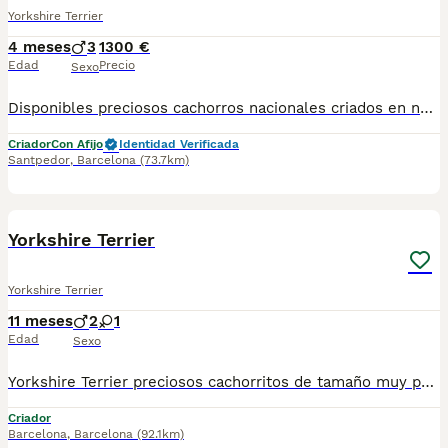
Yorkshire Terrier
4 meses
3
1300 €
Edad
Precio
Sexo
Disponibles preciosos cachorros nacionales criados en nuestras instalaciones, en un ambiente familiar y responsable. Nuestros cachorros se entregan con cartilla de primera vacunación, vacunas correspondientes a su edad, desparasitados interna y externamente, y con microchip implantado y dado de alta. Además, realizamos un contrato de garantía que incluye: • Garantía vírica de 15 días. • Garantía congénita de 1 año. Desde la fecha de entrega del cachorro. Nos comprometemos al 100% con la salud, el bienestar y el cuidado de nuestros pequeños. Disponemos de Núcleo Zoológico Para más información, imágenes o cualquier consulta sin compromiso, pueden contactar con nosotros en los teléfonos: CRISTINA 📞 722 788 399 📞 932 514 529
Criador
Con Afijo
Identidad Verificada
Santpedor
,
Barcelona
(73.7km)
4
Yorkshire Terrier
Yorkshire Terrier
11 meses
2
1
Edad
Sexo
Yorkshire Terrier preciosos cachorritos de tamaño muy pequeño y normalito, machos y hembras de dos meses de edad, con mucha calidad de pelo, chatitos y de patita corta. Con las vacunas correspondientes a la edad, revisados por nuestro veterinario, desparasitados, con su cartilla veterinaria, microchip y garantía virica y congenita por escrito, muy bien cuidados, muy sanos, criados en entorno familiar. Ven a verlos sin compromiso cualquier día de la semana incluidos festivos. 610676133. Disponemos de centro con numero zoológico T-2500116
Criador
Barcelona
,
Barcelona
(92.1km)