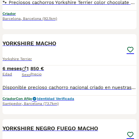
🐾 Preciosos cachorros Yorkshire Terrier color chocolate disponibles 🐾 🧸 Disponibles adorables cachorros con carácter juguetón y muy cariñoso, criados en ambiente familiar y listos para su nueva casa 🥰 • Exclusivo color chocolate 🍫, poco común dentro de la raza Yorkshire Terrier • Entrega a partir de las 8 semanas de edad • Se entregan vacunados, desparasitados y con cartilla veterinaria oficial • Revisión veterinaria realizada antes de la entrega para garantizar su buen estado de salud ✅ • Envío de vídeos individuales por WhatsApp para poder ver su evolución 📱 • Posibilidad de entrega en mano en la provincia de Murcia y zonas cercanas • Envíos disponibles a toda España 🚚💛 • Posibilidad de visita sin compromiso para conocerlos en persona 📌 Cachorros nacidos y criados en casa, con atención constante y cuidados diarios, sin intermediarios ni procedencia de multicriaderos. 💖 Ejemplares muy cariñosos y sociables, ideales como compañía familiar. Su carácter y dulzura te conquistarán desde el primer momento.
Criador
Barcelona
,
Barcelona
(92.1km)
3
YORKSHIRE MACHO
Yorkshire Terrier
6 meses
1
850 €
Edad
Precio
Sexo
Disponible precioso cachorro nacional criado en nuestras instalaciones, en un ambiente familiar y responsable. Nuestros cachorros se entregan con cartilla de primera vacunación, vacunas correspondientes a su edad, desparasitados interna y externamente, y con microchip implantado y dado de alta. Además, realizamos un contrato de garantía que incluye: • Garantía vírica de 15 días. • Garantía congénita de 1 año. Desde la fecha de entrega del cachorro. Nos comprometemos al 100% con la salud, el bienestar y el cuidado de nuestros pequeños. Disponemos de Núcleo Zoológico Para más información, imágenes o cualquier consulta sin compromiso, pueden contactar con nosotros en los teléfonos: CRISTINA 📞 722 788 399 📞 932 514 529
Criador
Con Afijo
Identidad Verificada
Santpedor
,
Barcelona
(73.7km)
9
YORKSHIRE NEGRO FUEGO MACHO