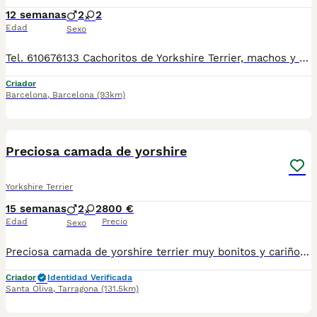
12 semanas
2
2
Edad
Sexo
Tel. 610676133 Cachoritos de Yorkshire Terrier, machos y hembras preciosos, de tamaño pequeñito, de dos meses de edad, con mucha calidad de pelo, unas autenticas bolitas de pelo. Se entrega con la vacuna correspondiente a la edad, desparasitado, con su cartilla veterinaria, microchip y garantía por escrito, muy bien cuidados, muy sanos, criados en entorno familiar. Disponemos de centro con número zoológico T-2500116
Criador
Barcelona
,
Barcelona
(93km)
7
Preciosa camada de yorshire
Yorkshire Terrier
15 semanas
2
2
800 €
Edad
Precio
Sexo
Preciosa camada de yorshire terrier muy bonitos y cariñosos se entregan con un mínimo de 2 vacunas y 3 desparasitaciones y el chip que lo da de alta mi veterinario y garantías por escrito de 10 días de enfermedades víricas y 6 meses de congénitas, el precio de los machos 800 euros y las hembras 1.000 euros
Criador
Identidad Verificada
Santa Oliva
,
Tarragona
(131.5km)
7
1