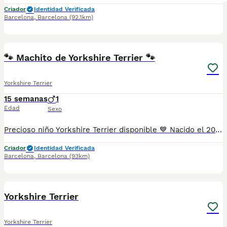
Criador
Identidad Verificada
Barcelona
,
Barcelona
(92.1km)
3
🐾 Machito de Yorkshire Terrier 🐾
Yorkshire Terrier
15 semanas
1
Edad
Sexo
Precioso niño Yorkshire Terrier disponible 💙 Nacido el 20/04, criado con muchísimo mimo en un entorno familiar, cuidando su bienestar, socialización y desarrollo desde el primer día. Se entrega garantizando su bienestar y salud: ✔️ Vacunación correspondiente a su edad ✔️ Desparasitación interna ✔️ Cartilla veterinaria / Pasaporte ✔️ Microchip Si deseas más información o conocer detalles sobre disponibilidad, estaremos encantados de atenderte. Si buscas un compañero leal, cariñoso y lleno de energía, esta es tu oportunidad. 📩 Contacta sin compromiso para más información.
Criador
Identidad Verificada
Barcelona
,
Barcelona
(93km)
9
Yorkshire Terrier
Yorkshire Terrier