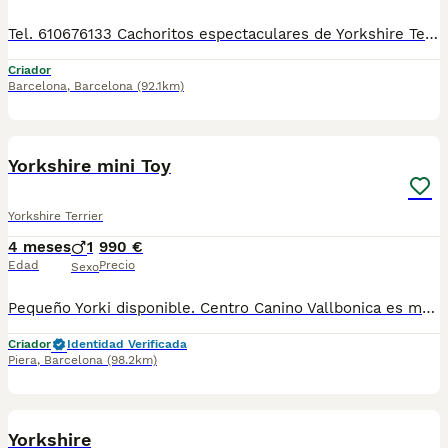
Tel. 610676133 Cachoritos espectaculares de Yorkshire Terrier, machos y hembras preciosos, de tamaño pequeñito, de dos meses de edad, con mucha calidad de pelo, unas autenticas bolitas de pelo. Se entrega con la vacuna correspondiente a la edad, desparasitado, con su cartilla veterinaria, microchip y garantía por escrito, muy bien cuidados, muy sanos, criados en entorno familiar. Disponemos de centro con número zoológico T-2500116
Criador
Barcelona
,
Barcelona
(92.1km)
4
1
Yorkshire mini Toy
Yorkshire Terrier
4 meses
1
990 €
Edad
Precio
Sexo
Pequeño Yorki disponible. Centro Canino Vallbonica es mucho más que un centro de cría , es una familia comprometida con el bienestar animal y la cria responsable, siendo Criadores directos, sin intermediarios, con más de 20 años de experiencia. Apostamos por la cría responsable y una cuidada selección por ello todos nuestros bebés nacen y se crían en nuestras instalaciones , asegurando así un correcto desarrollo y una magnífica socialización, consiguiendo en cada ejemplar un carácter juguetón y extrovertido algo primordial para su adaptación como un miembro más en tu familia . Se entregan con el carnet de vacunas con el plan correspondiente a su edad , desparasitados y microchip implantado y activado en registro de Anicom. Facilitamos junto al cachorro contrato de compra con garantías víricas de 15 días y congénitas de 1 año . Contamos con un gran equipo de profesionales entre los que se encuentran educadores, auxiliares y Veterinarios ofreciendo los controles sanitarios necesarios así como continua vigilancia asegurando su bienestar . Hacemos envíos a toda España con empresa de transporte privado, proporcionando un viaje confortable y ofreciendo las atenciones necesarias a nuestros bebés . Si estás interesado en alguno de nuestros ejemplares solicita información sin compromiso al 722269698 . También atendemos vía WhatsApp . PRECIO REAL ( incluye el IVA) .
Criador
Identidad Verificada
Piera
,
Barcelona
(98.2km)
6
Yorkshire