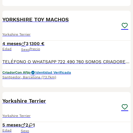
5
YORKSHIRE TOY MACHOS
Yorkshire Terrier
4 meses
3
1300 €
Edad
Precio
Sexo
TELÉFONO O WHATSAPP 722 490 760 SOMOS CRIADORES SIN INTERMEDIARIOS! MÁS DE 20 AÑOS EN EL SECTOR, VALORANDO TANTO LA CRIA RESPONSABLE COMO TAMBIÉN LA SELECCIÓN PARA MEJORAR LA RAZA DURANTE ESTOS AÑOS. NUESTROS CACHORROS SE ENTREGAN PREVIAMENTE REVISADOS POR NUESTRO VETERINARIO Y BAJO LOS MAS ESTRICTOS CONTROLES DE SALUD, HACEMOS HINCAPIÉ EN SU SOCIABILIZACIÓN PARA SU CORRECTO DESARROLLO NEUROLOGICO! Y OS ASESORAMOS ANTES DURANTE Y DESPUES DE LA ENTREGA PARA QUE TODO SEA LO MAS AFABLE Y FACIL POSIBLE DURANTE LA ADAPTACION! NUESTROS BEBES SE ENTREGAN A PARTIR DE LOS DOS MESES CON SUS VACUNAS AL DIA, DESPARASITADOS Y CON GARANTIAS DE SALUD, MICROCHIP Y CARTILLA DE VACUNACION! SI BUSCAS UN COMPAÑERO SANO Y EQUILIBRADO ESTE ES EL LUGAR, TE ASESORAREMOS ENTODO EL PROCESO NO DUDES EN CONSULTAR POR NUESTROS CACHORROS AL 722 490 760
Criador
Con Afijo
Identidad Verificada
Santpedor
,
Barcelona
(73.7km)
8
Yorkshire Terrier
Yorkshire Terrier
5 meses
2
1
Edad
Sexo