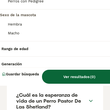
aproximadamente 880€, aunque los precios
Perros con Pedigree
pueden variar según factores como el
pedigrí, la reputación del criador y la
Sexo de la mascota
ubicación.
Hembra
¿Cómo es el carácter de
Macho
Perro Pastor De Las
Shetland?
Rango de edad
¿Cuáles son las ventajas y
Generación
desventajas de la raza Perro
Guardar búsqueda
Pastor De Las Shetland?
Ver resultados
(
0
)
¿Cuál es la esperanza de
vida de un Perro Pastor De
Las Shetland?