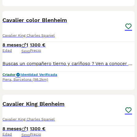
6
Cavalier color Blenheim
Cavalier King Charles Spaniel
8 meses
1
1300 €
Edad
Precio
Sexo
Buscas un compañero tierno y cariñoso ? Ven a conocer nuestro Cavalier King . Centro Canino Vallbonica es un centro muy comprometido con el bienestar animal y la cria responsable, por ello todos nuestros cachorros son nacidos y criados en nuestras instalaciones , asegurando así un correcto desarrollo y una magnífica socialización, consiguiendo en cada ejemplar un carácter juguetón y extrovertido . Se entregan con el carnet de vacunas con el plan correspondiente a su edad , desparasitados y microchip implantado dado de alta en el registro de Anicom a nombre del nuevo propietario . Facilitamos junto al cachorro contrato de compra con garantías víricas de 15 días y congénitas de 1 año . Contamos con un gran equipo de profesionales entre los que se encuentran educadores, veterinarios y varios auxiliares, cumpliendo así con controles sanitarios necesarios para garantizar su bienestar . Hacemos envíos a toda España con empresa de transporte privado, proporcionando un viaje confortable y ofreciendo las atenciones necesarias a nuestros bebés . Si estás interesado en alguno de nuestros ejemplares solicita información sin compromiso al 722269698 . También atendemos vía WhatsApp . PRECIO REAL ( incluye el IVA) . Núcleo zoológico B2501315
Criador
Identidad Verificada
Piera
,
Barcelona
(98.2km)
6
1
Cavalier King Blenheim
Cavalier King Charles Spaniel
8 meses
1
1300 €
Edad
Precio
Sexo