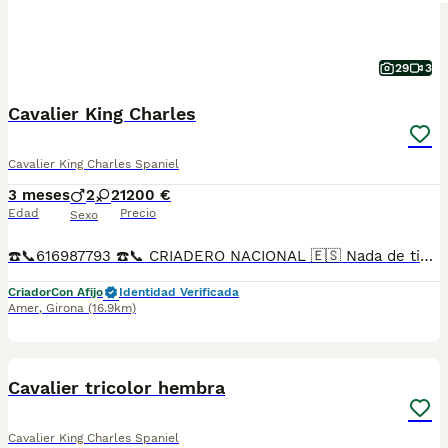
29
3
Cavalier King Charles
Cavalier King Charles Spaniel
3 meses
2
2
1200 €
Edad
Precio
Sexo
☎️📞616987793 ☎️📞 CRIADERO NACIONAL 🇪🇸 Nada de tiendas ni intermediarios. Padres a la vista. Nuestros CAVALIER viven libres y en continuo contacto con nosotros , resultando un equilibrio físico y psicológico que les hace desarrollarse plenamente. Nuestros cachorros de Golden Retriever reciben un programa de estimulación desde una edad temprana para una impronta y sociabilización óptima. Control veterinario permanente, Certificados oficiales Selección del carácter de los reproductores, estimulación precoz de los cachorros, evolución de entornos, parques exteriores con circuitos estimulantes, destete progresivo para un cachorro más seguro y autosuficiente, iniciación al control de esfínteres, etc… Precio desde según ejemplar en sexo, color.
Criador
Con Afijo
Identidad Verificada
Amer
,
Girona
(16.9km)
7
1
Cavalier tricolor hembra
Cavalier King Charles Spaniel