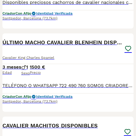
Disponibles preciosos cachorros de cavalier nacionales criados en nuestras instalaciones, en un ambiente familiar y responsable. Nuestros cachorros se entregan con cartilla de primera vacunación, vacunas correspondientes a su edad, desparasitados interna y externamente, y con microchip implantado y dado de alta. Además, realizamos un contrato de garantía que incluye: • Garantía vírica de 15 días. • Garantía congénita de 1 año. Desde la fecha de entrega del cachorro. Nos comprometemos al 100% con la salud, el bienestar y el cuidado de nuestros pequeños. Disponemos de Núcleo Zoológico Para más información, imágenes o cualquier consulta sin compromiso, pueden contactar con nosotros en los teléfonos: CRISTINA 📞 722 788 399 📞 932 514 529
Criador
Con Afijo
Identidad Verificada
Santpedor
,
Barcelona
(73.7km)
4
ÚLTIMO MACHO CAVALIER BLENHEIN DISPONIBLE
Cavalier King Charles Spaniel
3 meses
1
1500 €
Edad
Precio
Sexo
TELÉFONO O WHATSAPP 722 490 760 SOMOS CRIADORES DIRECTOS SIN INTERMEDIARIOS! MÁS DE 20 AÑOS EN EL SECTOR NOS AVALAN, VALORANDO TANTO LA CRIA RESPONSABLE COMO TAMBIÉN LA SELECCIÓN PARA MEJORAR LA RAZA DURANTE TODOS ESTOS AÑOS. NUESTROS CACHORROS SE ENTREGAN PREVIAMENTE REVISADOS POR NUESTRO VETERINARIO PROFESIONAL Y BAJO LOS MAS ESTRICTOS CONTROLES DE SALUD, HACEMOS HINCAPIÉ EN SU SOCIABILIZACIÓN PARA SU CORRECTO DESARROLLO NEUROLOGICO! Y OS ASESORAMOS ANTES DURANTE Y DESPUES DE LA ENTREGA PARA QUE TODO SEA LO MAS AFABLE Y FACIL POSIBLE DURANTE LA ADAPTACION! NUESTROS BEBES SE ENTREGAN A PARTIR DE LOS DOS MESES CON SUS VACUNAS AL DIA, DESPARASITADOS Y CON GARANTIAS DE SALUD, MICROCHIP Y CARTILLA DE VACUNACION! SI BUSCAS UN COMPAÑERO SANO Y EQUILIBRADO ESTE ES EL LUGAR, TE ASESORAREMOS DURANTE TODO EL PROCESO NO DUDES EN CONSULTAR POR NUESTROS PEQUES AL 722 490 760
Criador
Con Afijo
Identidad Verificada
Santpedor
,
Barcelona
(73.7km)
8
CAVALIER MACHITOS DISPONIBLES