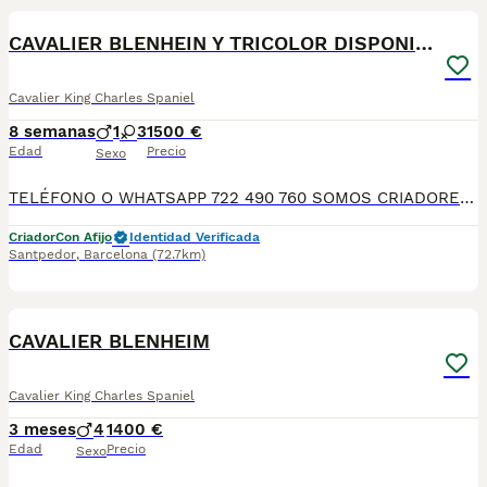
CAVALIER BLENHEIN Y TRICOLOR DISPONIBLES
Cavalier King Charles Spaniel
8 semanas
1
3
1500 €
Edad
Precio
Sexo
TELÉFONO O WHATSAPP 722 490 760 SOMOS CRIADORES DIRECTOS SIN INTERMEDIARIOS! MÁS DE 20 AÑOS EN EL SECTOR NOS AVALAN, VALORANDO TANTO LA CRIA RESPONSABLE COMO TAMBIÉN LA SELECCIÓN PARA MEJORAR LA RAZA DURANTE TODOS ESTOS AÑOS. NUESTROS CACHORROS SE ENTREGAN PREVIAMENTE REVISADOS POR NUESTRO VETERINARIO PROFESIONAL Y BAJO LOS MAS ESTRICTOS CONTROLES DE SALUD, HACEMOS HINCAPIÉ EN SU SOCIABILIZACIÓN PARA SU CORRECTO DESARROLLO NEUROLOGICO! Y OS ASESORAMOS ANTES DURANTE Y DESPUES DE LA ENTREGA PARA QUE TODO SEA LO MAS AFABLE Y FACIL POSIBLE DURANTE LA ADAPTACION! NUESTROS BEBES SE ENTREGAN A PARTIR DE LOS DOS MESES CON SUS VACUNAS AL DIA, DESPARASITADOS Y CON GARANTIAS DE SALUD, MICROCHIP Y CARTILLA DE VACUNACION! SI BUSCAS UN COMPAÑERO SANO Y EQUILIBRADO ESTE ES EL LUGAR, TE ASESORAREMOS DURANTE TODO EL PROCESO NO DUDES EN CONSULTAR POR NUESTROS PEQUES AL 722 490 760
Criador
Con Afijo
Identidad Verificada
Santpedor
,
Barcelona
(72.7km)
4
CAVALIER BLENHEIM
Cavalier King Charles Spaniel
3 meses
4
1400 €
Edad
Precio
Sexo