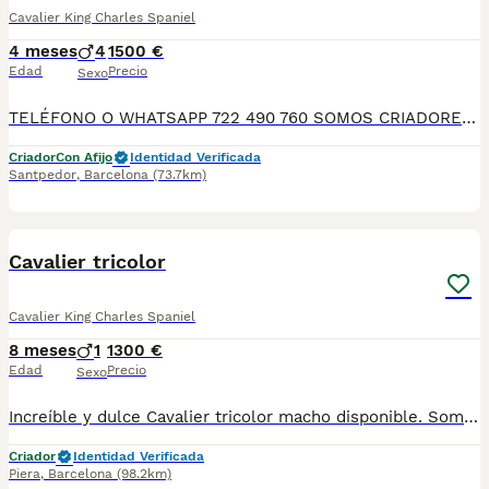
Cavalier King Charles Spaniel
4 meses
4
1500 €
Edad
Precio
Sexo
TELÉFONO O WHATSAPP 722 490 760 SOMOS CRIADORES DIRECTOS SIN INTERMEDIARIOS! MAS DE 20 AÑOS EN EL SECTOR NOS AVALAN, VALORANDO NO SOLO LA CRIA RESPONSABLE SI NO TAMBIEN LA SELECCIÓN PARA MEJORAR LA RAZA DURANTE TODOS ESTOS AÑOS. NUESTROS CACHORROS SE ENTREGAN PREVIAMENTE REVISADOS POR UN VETERINARIO PROFESIONAL Y BAJO LOS MAS ESTRICTOS CONTROLES DE SALUD, HACEMOS HINCAPIÉ EN SU SOCIABILIZACIÓN PARA SU CORRECTO DESARROLLO NEUROLOGICO! Y OS ASESORAMOS ANTES DURANTE Y DESPUES DE LA ENTREGA PARA QUE TODO SEA LO MAS AFABLE Y FACIL POSIBLE DURANTE LA ADAPTACION! NUESTROS BEBE SE ENTREGAN A PARTIR DE LOS DOS MESES CON SUS VACUNAS AL DIA, DESPARASITADOS Y CON GARANTIAS DE SALUD, MICROCHIP Y CARTILLA DE VACUNACION! SI BUSCAS UN COMPAÑERO SANO Y EQUILIBRADO ESTE ES EL LUGAR, TE ASESORAREMOS DURANTE TODO EL PROCESO NO DUDES EN CONSULTAR POR NUESTROS PEQUES AL 722 490 760
Criador
Con Afijo
Identidad Verificada
Santpedor
,
Barcelona
(73.7km)
4
1
Cavalier tricolor
Cavalier King Charles Spaniel
8 meses
1
1300 €
Edad
Precio
Sexo
Increíble y dulce Cavalier tricolor macho disponible. Somos una empresa muy comprometida con el bienestar animal y la cria responsable por ello todos nuestros cachorros son nacidos y criados en nuestro propio Centro , asegurando así un correcto desarrollo y una magnífica socialización, consiguiendo en cada ejemplar un carácter juguetón y extrovertido . Se entregan con el carnet de primeras vacunas con el plan correspondiente a su edad , desparasitados y microchip implantado dado de alta en el registro de Anicom a nombre del nuevo propietario . Facilitamos junto al cachorro contrato de compra con garantías víricas de 15 días y congénitas de 1 año . Contamos con un gran equipo de profesionales entre los que se encuentran educadores, veterinarios y varios auxiliares, cumpliendo así con controles sanitarios diarios . Hacemos envíos a toda España con empresa de transporte privada preocupada por el bienestar y ofreciendo las atenciones necesarias a nuestros bebés . Si estás interesado en alguno de nuestros ejemplares solicita información al 722269698 . También atendemos vía WhatsApp . PRECIO REAL ( incluye el IVA) . Núcleo zoológico B2501315
Criador
Identidad Verificada
Piera
,
Barcelona
(98.2km)