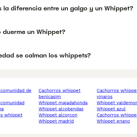
 la diferencia entre un galgo y un Whippet?
 duerme un Whippet?
edad se calman los whippets?
cachorros whippet
cachorros whippet
benicasim
vinaros
whippet majadahonda
whippet valdemo
na
whippet alcobendas
whippet azul
whippet alcorcon
cachorros whippe
whippet madrid
whippet enano