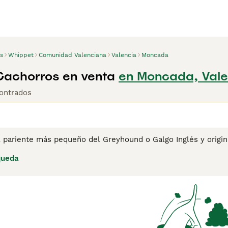
s
Whippet
Comunidad Valenciana
Valencia
Moncada
achorros en venta
en Moncada, Vale
ontrados
l pariente más pequeño del Greyhound o Galgo Inglés y origin
 elegantes perros han demostrado ser extremadamente buenos 
queda
 en todo el país. El Whippet, también conocido como "Snap Do
ar los 90 kilómetros por hora a toda velocidad, lo que signif
ina de consejos de compra de Whippet
para obtener informaci