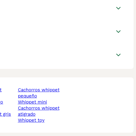
cachorros whippet
pequeño
ro
whippet mini
cachorros whippet
t gris
atigrado
whippet toy