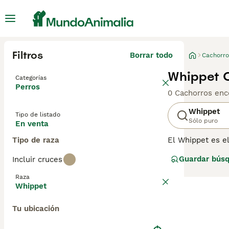
Filtros
Borrar todo
Cachorro
Whippet C
Categorías
Perros
0 Cachorros enc
Whippet
Tipo de listado
Sólo puro
En venta
Tipo de raza
El Whippet es e
los años, estos
Guardar bús
Incluir cruces
muchas personas
que puede alcanz
Raza
Whippet
Lee nuestra
pág
Tu ubicación