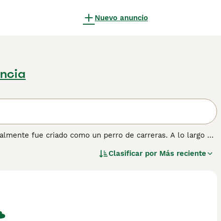
Nuevo anuncio
ncia
almente fue criado como un perro de carreras. A lo largo de
en su trabajo y se han convertido en los favoritos de
Clasificar por
Más reciente
g", puede correr muy rápido, y hay registros que indican
ica que es un excelente perro de carreras.
ón sobre esta raza de perro.