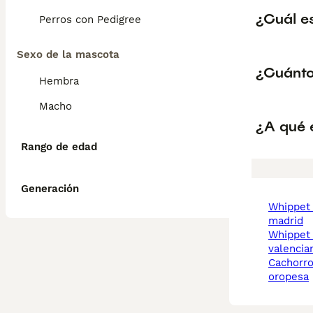
¿Cuál es
Perros con Pedigree
Sexo de la mascota
¿Cuánto
Hembra
Macho
¿A qué 
Rango de edad
Generación
whippet comunidad de
madrid
whippet comunidad
valencia
cachorros whippet
oropesa