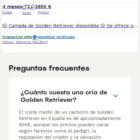
4 meses
2
2
850 €
Edad
Precio
Sexo
🐶 Camada de Golden Retriever disponible 🐶 Se ofrece preciosa camada de Golden Retriever, criados en un entorno familiar con mucho cariño y perfectamente socializados. Los cachorros se entregarán: * ✅ Desparasitados. * ✅ Con las vacunas correspondientes a su edad. * ✅ Revisados por veterinario. * ✅ Con cartilla sanitaria. Son perros de excelente carácter: cariñosos, inteligentes, muy sociables y perfectos para familias con niños o para personas que buscan un compañero fiel. Los padres son Golden Retriever de pura raza, sanos y con un carácter excepcional. Se pueden enviar fotos y vídeos tanto de los cachorros como de los progenitores. 📍 Disponibles para reservar. 📅 Entrega a partir de las 8 semanas de edad. 📩 Para más información, fotos, vídeos o precio, no dudes en contactar por mensaje privado.
Criador
Con Afijo
Identidad Verificada
Xàtiva
,
Valencia
(64.3km)
Preguntas frecuentes
¿Cuánto cuesta una cría de
Golden Retriever?
El coste medio de un cachorro de Golden
Retriever en España es de aproximadamente
904€, aunque los precios pueden variar
según factores como el pedigrí, la
reputación del criador y la ubicación.