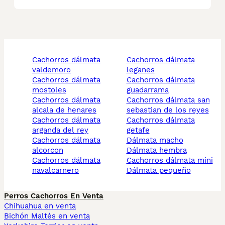
cachorros dálmata
cachorros dálmata
valdemoro
leganes
cachorros dálmata
cachorros dálmata
mostoles
guadarrama
cachorros dálmata
cachorros dálmata san
alcala de henares
sebastian de los reyes
cachorros dálmata
cachorros dálmata
arganda del rey
getafe
cachorros dálmata
dálmata macho
alcorcon
dálmata hembra
cachorros dálmata
cachorros dálmata mini
navalcarnero
dálmata pequeño
Perros Cachorros En Venta
Chihuahua en venta
Bichón Maltés en venta