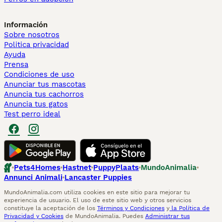
Información
Sobre nosotros
Politica privacidad
Ayuda
Prensa
Condiciones de uso
Anunciar tus mascotas
Anuncia tus cachorros
Anuncia tus gatos
Test perro ideal
Pets4Homes
Hastnet
PuppyPlaats
MundoAnimalia
Annunci Animali
Lancaster Puppies
MundoAnimalia.com utiliza cookies en este sitio para mejorar tu
experiencia de usuario. El uso de este sitio web y otros servicios
constituye la aceptación de los
Términos y Condiciones
y
la Política de
Privacidad y Cookies
de MundoAnimalia. Puedes
Administrar tus