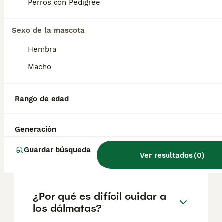
factores como el pedigrí, la reputación del
Perros con Pedigree
criador y la ubicación.
Sexo de la mascota
¿Cuántos cachorros tiene
Hembra
una dálmata?
Macho
¿Cuántos años suelen vivir
Rango de edad
los dálmatas?
Generación
¿Los dálmatas se enferman
Guardar búsqueda
Ver resultados
(
0
)
fácilmente?
¿Por qué es difícil cuidar a
los dálmatas?