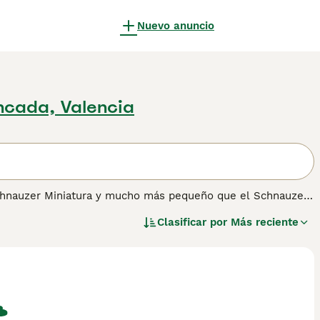
Nuevo anuncio
ncada, Valencia
chnauzer Miniatura y mucho más pequeño que el Schnauzer
cantadores perros se han convertido en un popular
Clasificar por
Más reciente
s del mundo. Estos hermosos perros se han abierto camino
 ya que el Schnauzer Mediano es un perro encantador que
 maravillosa para tener cerca.
r información sobre esta raza de perro.