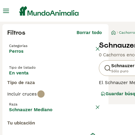
Filtros
Borrar todo
Cachorro
Schnauze
Categorías
Perros
0 Cachorros enc
Schnauzer
Tipo de listado
Sólo puro
En venta
Tipo de raza
El Schnauzer Me
Gigante. Se les
Guardar bús
Incluir cruces
compañero y mas
en los corazone
Raza
tiene una natura
Schnauzer Mediano
Lee nuestra
pág
Tu ubicación