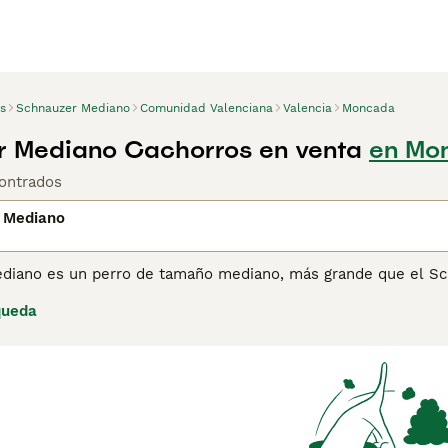
s
Schnauzer Mediano
Comunidad Valenciana
Valencia
Moncada
r Mediano Cachorros en venta
en Mo
ontrados
 Mediano
diano es un perro de tamaño mediano, más grande que el S
 conoce como Schnauzers Estándar en los EE. UU., y estos en
queda
cota familiar en ambos lados del Atlántico y en otras parte
s y hogares de muchas personas por muchas buenas razones,
leza tranquila y amistosa, lo que lo convierte en una mascota
ina de consejos de compra de Schnauzer Mediano
para obtene