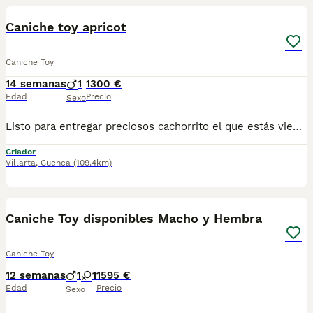
Caniche toy apricot
Caniche Toy
14 semanas
1
1300 €
Edad
Precio
Sexo
Listo para entregar preciosos cachorrito el que estás viendo en la fotito tal cual es ahora listo para marcharse con su nueva familia. Estaremos encantados de poderte ayudar para cualquier duda que tengas. El cachorrito a sido criado con muchísimo cariño tiene un carácter maravilloso.
Criador
Villarta
,
Cuenca
(109.4km)
5
Caniche Toy disponibles Macho y Hembra
Caniche Toy
12 semanas
1
1
1595 €
Edad
Precio
Sexo