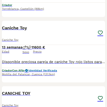
Criador
Torreblanca
,
Castellón
(89km)
1
1
Caniche Toy
Caniche Toy
13 semanas
1
1
1600 €
Edad
Precio
Sexo
Disponible preciosa pareja de caniche Toy rojo listos para su entrega , carácter amoroso y educados hacer sus necesidades en el empapador . Ejemplares de mucha calidad se entregan con sus correspondientes vacunas no dudes en contactar
Criador
Con Afijo
Identidad Verificada
Motilla del Palancar
,
Cuenca
(131.1km)
2
CANICHE TOY
Caniche Toy