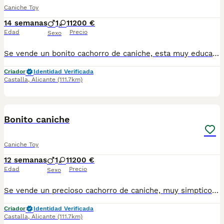
Caniche Toy
14 semanas
1
1
1200 €
Edad
Precio
Sexo
Se vende un bonito cachorro de caniche, esta muy educado y es muy cariñoso. Se entrega con las vacunas al dia, desparasitado, con chip y pasaporte.
Criador
Identidad Verificada
Castalla
,
Alicante
(111.7km)
1
PRO
Bonito caniche
Caniche Toy
12 semanas
1
1
1200 €
Edad
Precio
Sexo
Se vende un precioso cachorro de caniche, muy simptico y cariñoso. Se entrega con todas las vacunas al dia, desparasitado, con chip y garabtia virica. Desde 1200€
Criador
Identidad Verificada
Castalla
,
Alicante
(111.7km)