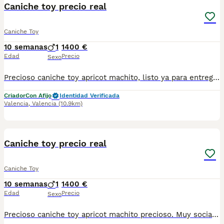
Caniche toy precio real
Caniche Toy
10 semanas
1
1400 €
Edad
Precio
Sexo
Precioso caniche toy apricot machito, listo ya para entregar. Tiene todo ya la cartilla sanitaria, pasaporte, microchip, se entrega con revisión veterinaria, desparasitacion interna y externa. Luffi es muy juguetones, amistoso, sociables criado en ambiente familiar. Ya disponible para salir a conocer el mundo y pasear. Morro chato cortito de cuerpo,calidad de pelo.enseñamos a los padres y otras camadas disponibles en nuestras instalaciones. Estamos en la comunidad valenciana en rojales . Si no puedes venir te enviamos el cachorrito con empresa especializada en transporte de mascotas. Solo en toda España. Angélica dogs
Criador
Con Afijo
Identidad Verificada
Valencia
,
Valencia
(10.9km)
3
3
Caniche toy precio real
Caniche Toy
10 semanas
1
1400 €
Edad
Precio
Sexo
Precioso caniche toy apricot machito precioso. Muy sociable activo y confiable.Lleva dos vacunas a fecha de hoy listo para entregar con microchip pasaporte cartilla sanitaria vacunas al dia, revisión veterinaria previa a la entrega, desparasitacion interna y externa. Posibilidad reciger en las instalaciones estamos en la comunidad valenciana en rojales. Se puede recoger personalmente o ha esos envíos solo en España.