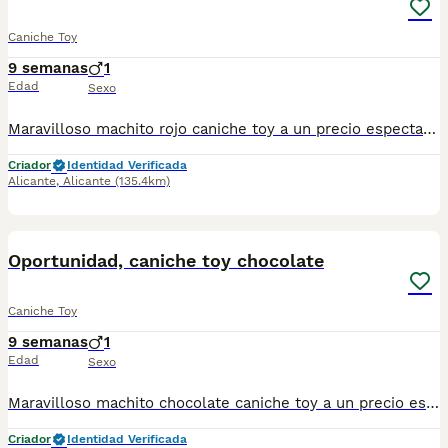
Caniche Toy
9 semanas
1
Edad
Sexo
Maravilloso machito rojo caniche toy a un precio espectacular. Nacido y criado en familia con todos los cuidados y atenciones necesarias para que se desarrolle sano y feliz. Llamame o escribeme al numero 653037806 y te explico los detalles. No pierdas la oportunidad. ES451230000020
Criador
Identidad Verificada
Alicante
,
Alicante
(135.4km)
1
Oportunidad, caniche toy chocolate
Caniche Toy
9 semanas
1
Edad
Sexo
Maravilloso machito chocolate caniche toy a un precio espectacular. Nacido y criado en familia con todos los cuidados y atenciones necesarias para que se desarrolle sano y feliz. Llamame o escribeme al numero 653037806 y te explico los detalles. No pierdas la oportunidad. ES451230000020
Criador
Identidad Verificada