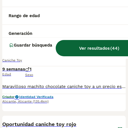
Maravilloso machito rojo caniche toy a un precio espectacular. Nacido y criado en familia con todos los cuidados y atenciones necesarias para que se desarrolle sano y feliz. Llamame o escribeme al numero 653037806 y te explico los detalles. No pierdas la oportunidad.
Rango de edad
Criador
Identidad Verificada
Alicante
,
Alicante
(135.4km)
Generación
1
Guardar búsqueda
Caniche toy chocolate, oportunidad
Ver resultados
(
44
)
Caniche Toy
9 semanas
1
Edad
Sexo
Maravilloso machito chocolate caniche toy a un precio espectacular. Nacido y criado en familia con todos los cuidados y atenciones necesarias para que se desarrolle sano y feliz. Llamame o escribeme al numero 653037806 y te explico los detalles. No pierdas la oportunidad.
Criador
Identidad Verificada
Alicante
,
Alicante
(135.4km)
1
Oportunidad caniche toy rojo