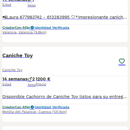
Edad
Sexo
📲Laura 677983742 - 613283995 🤍*Impresionante caniche toy roja es la de las fotos muy pequeñina de adulta*🤍 ¿Buscas un nuevo compañero para tu hogar? ❤️ Tenemos preciosos cachorros listos para encontrar una familia responsable. ✅ Vacunados ✅ Desparasitados ✅ Cartilla sanitaria ✅ Garantías incluidas ✅ Máxima atención y cuidado Se hacen envíos a toda España: Andalucía: Almería, Cádiz, Córdoba, Granada, Huelva, Jaén, Málaga, Sevilla.Aragón: Huesca, Teruel, Zaragoza.Asturias: Oviedo.Baleares: Palma.Canarias: Las Palmas de Gran Canaria, Santa Cruz de Tenerife.Cantabria: Santander.Castilla-La Mancha: Albacete, Ciudad Real, Cuenca, Guadalajara, Toledo.Castilla y León: Ávila, Burgos, León, Palencia, Salamanca, Segovia, Soria, Valladolid, Zamora.Cataluña: Barcelona, Gerona (Girona), Lérida (Lleida), Tarragona.Comunidad Valenciana: Alicante, Castellón de la Plana, Valencia.Extremadura: Badajoz, Cáceres.Galicia: La Coruña (A Coruña), Lugo, Orense (Ourense), Pontevedra.La Rioja: Logroño.Madrid: Madrid.Murcia: Murcia.Navarra: Pamplona.País Vasco: Bilbao (Vizcaya), San Sebastián (Guipúzcoa), Vitoria (Álava). 🐾 Cachorros sanos, sociables y criados con mucho cariño. 📲 ¡Pregunta sin compromiso por disponibilidad, fotos y precios por mensaje privado!
Criador
Con Afijo
Identidad Verificada
Valencia
,
Valencia
(9.8km)
1
1
Caniche Toy
Caniche Toy
14 semanas
2
1200 €
Edad
Precio
Sexo
Disponible Cachorro de Caniche Toy listos para su entrega máximo calidad se entregan vacunados desparasitado y con garantía por escrito especializado en la pieza selección de las razas. No esperes más. Ponte en contacto con nosotros precios 1000
Criador
Con Afijo
Identidad Verificada
Motilla del Palancar
,
Cuenca
(131.1km)
1