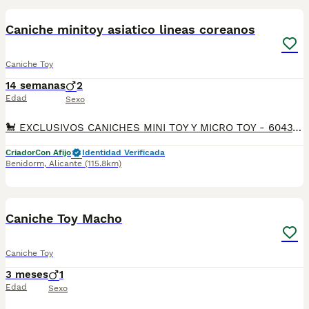
Caniche minitoy asiatico lineas coreanos
Caniche Toy
14 semanas
2
Edad
Sexo
​🐩 EXCLUSIVOS CANICHES MINI TOY Y MICRO TOY - 604370339 🐩 ​Descubre la máxima expresión de la belleza en la raza con nuestras espectaculares camadas de Caniche Toy con alta genética asiática (Línea Coreana / Teddy Bear) al 50% y 75%. ​Tabien caniches europeos .Estos cachorros cuentan con la morfología asiática más cotizada del mundo: morros extremadamente chatos, ojos enormes y redondos, patitas súper cortas y cuerpos ultracompactos que mantienen el tamaño de cachorro durante toda su vida. ​🇨🇳🇰🇷 GENÉTICA EXCLUSIVA SELECCIONADA: ​Línea 50% y 75% Asiática: Morfología "tipo peluche" garantizada con fisonomía de oso. ​Colores Premium: Rojo Intenso (Red) y Apricot (Albaricoque) limpios y brillantes. ​Calidad de pelo: Rizo perfecto, denso y algodonoso. Raza 100% hipoalergénica ​Origen: Cría 100% nacional y responsable en ambiente familiar. ​📋 SALUD Y DOCUMENTACIÓN DE PRIMERA: ​Cartilla oficial sanitaria de veterinario colegiado en España. ​Vacunación completa acorde a su edad y microchip obligatorio implantado. ​Desparasitados rigurosamente de forma interna y externa. ​Garantías por escrito: Contrato legal con garantías víricas y genéticas/hereditarias. ​Son cachorros criados con un temperamento alegre, extremadamente inteligentes, limpios y muy equilibrados. ​📲 TRANSPARENCIA Y SERIEDAD ABSOLUTA. No te dejes engañar con fotos falsas. Te enviamos vídeos actuales y reales por WhatsApp de los cachorros disponibles y de los padres. Posibilidad de venir a verlos en mano o envío a toda España mediante transporte especializado autorizado. ¡Contáctanos ya! ​Palabras clave para el buscador caniche asiatico, caniche coreano, caniche teddy bear, caniche rojo, caniche toy red, caniche apricot, caniche nacional, comprar caniche toy, caniche micro toy, caniche toy miniatura. Benidorm,Alicante,Valencia,Elche,Altea,Calpe,morirá,ondara,,torrevieja ,Denia,Gandía ,Castellón,Murcia,madrid ,barcelona ,ibiza ,Mallorca ,Almería.
Criador
Con Afijo
Identidad Verificada
Benidorm
,
Alicante
(115.8km)
19
1
Caniche Toy Macho
Caniche Toy
3 meses
1
Edad
Sexo