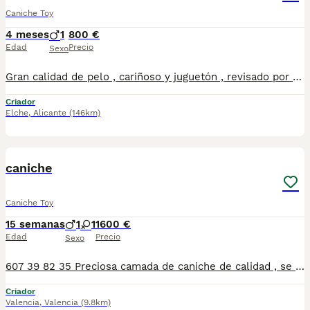
Caniche Toy
4 meses
1
800 €
Edad
Precio
Sexo
Gran calidad de pelo , cariñoso y juguetón , revisado por el veterinario , con sus desparasita iones y vacunas al día
Criador
Elche
,
Alicante
(146km)
1
caniche
Caniche Toy
15 semanas
1
1
1600 €
Edad
Precio
Sexo
607 39 82 35 Preciosa camada de caniche de calidad , se entregan con minimo de dos meses y medio de edad y sus vacunas correspondientes, desparasitados interna y externamente, pasaporte y microchip, contrato de garantia de salud. preferiblemente recogida en mano pero también podemos entregar en toda España mediante transporte de alta calidad preparado para animales y con chofer particular con posibilidad de pago contra reembolso Llámanos o háblanos por whats app, Teléfono 607398235
Criador
Valencia
,
Valencia
(9.8km)