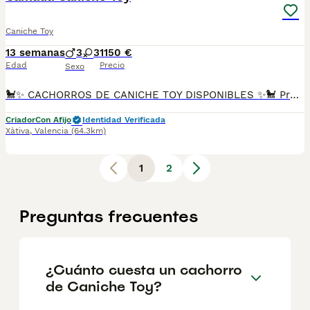
Caniche Toy
13 semanas
3
3
1150 €
Edad
Precio
Sexo
🐩✨ CACHORROS DE CANICHE TOY DISPONIBLES ✨🐩 Preciosa camada de Caniche Toy criada en ambiente familiar, donde los cachorros crecen rodeados de atención, cariño y los mejores cuidados desde sus primeros días de vida. ✔ Núcleo Zoológico autorizado ✔ Pedigree incluido ✔ Vacunados según su edad ✔ Desparasitados ✔ Revisados por veterinario ✔ Excelente socialización temprana Seleccionamos cuidadosamente nuestros ejemplares, priorizando la salud, el carácter y la calidad morfológica de la raza. 🏆 Los padres cuentan con destacados resultados en exposiciones caninas, obteniendo muy buenas valoraciones por parte de jueces especializados. Son ejemplares equilibrados, cariñosos y representativos del estándar del Caniche Toy. 🐾 Cachorros alegres, inteligentes y muy sociables. 🐾 Acostumbrados al entorno doméstico y al contacto diario con personas. 🐾 Ideales tanto para familias como para personas que buscan un compañero pequeño, elegante y muy afectuoso. El Caniche Toy destaca por su inteligencia excepcional, su facilidad para el aprendizaje y su carácter fiel y cariñoso. 💶 Precio: desde 1.150 € hasta 1.800 €. 📸 Disponemos de fotos, vídeos e información de los padres y de cada cachorro. 📩 Para más información o reservar un ejemplar, contacta con nosotros sin compromiso.
Criador
Con Afijo
Identidad Verificada
Xàtiva
,
Valencia
(64.3km)
1
2
Preguntas frecuentes
¿Cuánto cuesta un cachorro
de Caniche Toy?