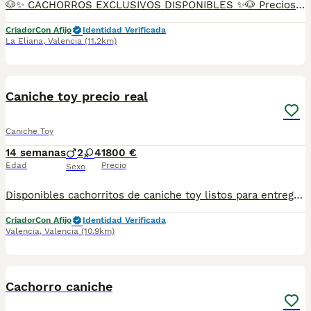
🐶✨ CACHORROS EXCLUSIVOS DISPONIBLES ✨🐶 Preciosos cachorros criados en ambiente familiar, rodeados de amor y cuidados desde el primer día ❤️ Totalmente socializados, cariñosos y acostumbrados al contacto con personas. 📦 Se entregan con todas las garantías: ✔️ Cartilla sanitaria ✔️ Vacunación al día 💉 ✔️ Desparasitación completa ✅ ✔️ Garantía vírica 😷 ✔️ Garantía congénita 👌 ✔️ Contrato de entrega ✍️ 📸 Síguenos en Instagram: @fincapaunais para ver fotos y vídeos reales ⚠️ Disponibilidad limitada ⚠️ Se reservan rápido. 📲 Contacto directo por WhatsApp: 671 454 202 Solo personas responsables
Criador
Con Afijo
Identidad Verificada
La Eliana
,
Valencia
(11.2km)
4
1
Caniche toy precio real
Caniche Toy
14 semanas
2
4
1800 €
Edad
Precio
Sexo
Disponibles cachorritos de caniche toy listos para entregar.. ahi machitoa y hembras.. se entregan con sus vacunas correspondientes microchip pasaporte revision veterinaria y garantia estamos en rojales alicante pero emviamos a cualquier punto de españa.
Criador
Con Afijo
Identidad Verificada
Valencia
,
Valencia
(10.9km)
1
PRO
Cachorro caniche