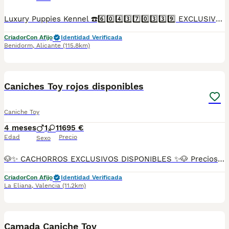
Luxury Puppies Kennel ☎️6️⃣0️⃣4️⃣3️⃣7️⃣0️⃣3️⃣3️⃣9️⃣ EXCLUSIVOS CANICHES TOY Somos centro canino y asesores caninos .PROFESIONALES 🤝. Todos nuestros cachorros se entregan con contrato y garantías . Luxury Puppies Kennel: Todos nuestros cachorros se entregan con contrato y previa reserva , siempre con garantías víricas y congenitas . Se entregan revisado veterinario * Contrato ,garantías víricas y congénitas 📝 * Cartilla sanitaria 🪪 * Vacunas al día .💉 * Revisión veterinaria 📋 *Informe previo a la entrega por el veterinario y exploración completa de tu cachorro ⛑️ que incluye : ✓collar cachorro 🐕 ✓ correa cachorro .🐕 ✓ juguete cachorro 🐕 correa y collar y jueguete ✓ pasaporte a nombre del nuevo propietario.📘 ✓ chip identificativo. 🏷️ ✓ Bolsa de pienso Tenemos también otras razas .Lulú pomerania ,bichón maltés coreano ,yorshire terrier ,chihuahua,caniches toy y enanos maltipoo apricot . Te buscamos tú cachorro por encargo .Haz tú reserva Pide tu cita📩 en el 604370339 Y dejanos tu contacto ☎️precios desde...Luxury Puppies Kennel ☎️6️⃣0️⃣4️⃣3️⃣7️⃣0️⃣3️⃣3️⃣9️⃣Somos centro canino y asesores caninos .PROFESIONALES 🤝. Todos nuestros cachorros se entregan con contrato y garantías . Luxury Puppies Kennel: Todos nuestros cachorros se entregan con contrato y previa reserva , siempre con garantías víricas y congenitas . Se entregan revisado veterinario * Contrato ,garantías víricas y congénitas 📝 * Cartilla sanitaria 🪪 * Vacunas al día .💉 * Revisión veterinaria 📋 *Informe previo a la entrega por el veterinario y exploración completa de tu cachorro ⛑️ que incluye : ✓collar cachorro 🐕 ✓ correa cachorro .🐕 ✓ juguete cachorro 🐕 correa y collar y jueguete ✓ pasaporte a nombre del nuevo propietario.📘 ✓ chip identificativo. 🏷️ ✓ Bolsa de pienso Tenemos también otras razas .Lulú pomerania ,bichón maltés coreano ,yorshire terrier ,chihuahua,caniches toy y enanos maltipoo apricot . Te buscamos tú cachorro por encargo .Haz tú reserva Pide tu cita📩 en el 604370339 Y dejanos tu contacto ☎️precios desde...
Criador
Con Afijo
Identidad Verificada
Benidorm
,
Alicante
(115.8km)
10
Caniches Toy rojos disponibles
Caniche Toy
4 meses
1
1
1695 €
Edad
Precio
Sexo
🐶✨ CACHORROS EXCLUSIVOS DISPONIBLES ✨🐶 Preciosos cachorros criados en ambiente familiar, rodeados de amor y cuidados desde el primer día ❤️ Totalmente socializados, cariñosos y acostumbrados al contacto con personas. 📦 Se entregan con todas las garantías: ✔️ Cartilla sanitaria ✔️ Vacunación al día 💉 ✔️ Desparasitación completa ✅ ✔️ Garantía vírica 😷 ✔️ Garantía congénita 👌 ✔️ Contrato de entrega ✍️ 📸 Síguenos en Instagram: @fincapaunais para ver fotos y vídeos reales ⚠️ Disponibilidad limitada ⚠️ Se reservan rápido. 📲 Contacto directo por WhatsApp: 671 454 202 Solo personas responsables
Criador
Con Afijo
Identidad Verificada
La Eliana
,
Valencia
(11.2km)
10
Camada Caniche Toy