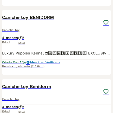
1
Caniche toy BENIDORM
Caniche Toy
4 meses
2
Edad
Sexo
Luxury Puppies Kennel ☎️6️⃣0️⃣4️⃣3️⃣7️⃣0️⃣3️⃣3️⃣9️⃣ EXCLUSIVOS CANICHES TOY .Somos centro canino y asesores caninos .PROFESIONALES 🤝. Todos nuestros cachorros se entregan con contrato y garantías . Luxury Puppies Kennel: Todos nuestros cachorros se entregan con contrato y previa reserva , siempre con garantías víricas y congenitas . Se entregan revisado veterinario * Contrato ,garantías víricas y congénitas 📝 * Cartilla sanitaria 🪪 * Vacunas al día .💉 * Revisión veterinaria 📋 *Informe previo a la entrega por el veterinario y exploración completa de tu cachorro ⛑️ que incluye : ✓collar cachorro 🐕 ✓ correa cachorro .🐕 ✓ juguete cachorro 🐕 correa y collar y jueguete ✓ pasaporte a nombre del nuevo propietario.📘 ✓ chip identificativo. 🏷️ ✓ Bolsa de pienso Tenemos también otras razas .Lulú pomerania ,bichón maltés coreano ,yorshire terrier ,chihuahua,caniches toy y enanos maltipoo apricot . Te buscamos tú cachorro por encargo .Haz tú reserva Pide tu cita📩 en el 604370339 Y dejanos tu contacto ☎️precios desde...Luxury Puppies Kennel ☎️6️⃣0️⃣4️⃣3️⃣7️⃣0️⃣3️⃣3️⃣9️⃣ Somos centro canino y asesores caninos .PROFESIONALES 🤝. Todos nuestros cachorros se entregan con contrato y garantías . Luxury Puppies Kennel: Todos nuestros cachorros se entregan con contrato y previa reserva , siempre con garantías víricas y congenitas . Se entregan revisado veterinario * Contrato ,garantías víricas y congénitas 📝 * Cartilla sanitaria 🪪 * Vacunas al día .💉 * Revisión veterinaria 📋 *Informe previo a la entrega por el veterinario y exploración completa de tu cachorro ⛑️ que incluye : ✓collar cachorro 🐕 ✓ correa cachorro .🐕 ✓ juguete cachorro 🐕 correa y collar y jueguete ✓ pasaporte a nombre del nuevo propietario.📘 ✓ chip identificativo. 🏷️ ✓ Bolsa de pienso Tenemos también otras razas .Lulú pomerania ,bichón maltés coreano ,yorshire terrier ,chihuahua,caniches toy y enanos maltipoo apricot . Te buscamos tú cachorro por encargo .Haz tú reserva Pide tu cita📩 en el 604370339 Y dejanos tu contacto ☎️precios desde...
Criador
Con Afijo
Identidad Verificada
Benidorm
,
Alicante
(115.8km)
1
Caniche toy Benidorm
Caniche Toy
4 meses
2
Edad
Sexo