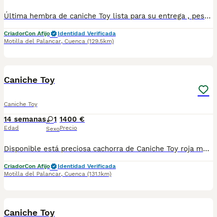
Última hembra de caniche Toy lista para su entrega , peso máximo de adulta 3 kilos . Se entrega con garantías por escrito vacunada desparasitada . Criada con mucho amor trasportin y alimento de regalo no dudes en contactar . Precio 1600€
Criador
Con Afijo
Identidad Verificada
Motilla del Palancar
,
Cuenca
(129.5km)
1
Caniche Toy
Caniche Toy
14 semanas
1
1400 €
Edad
Precio
Sexo
Disponible está preciosa cachorra de Caniche Toy roja muy cariñosa y amorosa lista para su entrega se entrega vacunada de desparasitado y con garantía por no esperes más. Ponte en contacto con nosotros. Puedes venir a verla sin ningún compromiso entrega en persona en Valencia o Motilla de Palancar Cuenca
Criador
Con Afijo
Identidad Verificada
Motilla del Palancar
,
Cuenca
(131.1km)
3
Caniche Toy