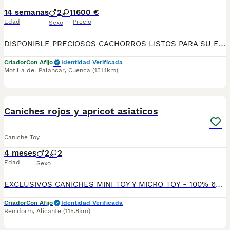
14 semanas
2
1
1600 €
Edad
Precio
Sexo
DISPONIBLE PRECIOSOS CACHORROS LISTOS PARA SU ENTREGA , se entregan vacunados desparasitados y garantias por escrito . precio 1600e
Criador
Con Afijo
Identidad Verificada
Motilla del Palancar
,
Cuenca
(131.1km)
1
Caniches rojos y apricot asiaticos
Caniche Toy
4 meses
2
2
Edad
Sexo
EXCLUSIVOS CANICHES MINI TOY Y MICRO TOY - 100% 604370339 🐩 ​Descubre la máxima expresión de la belleza en la raza con nuestras espectaculares camadas de Caniche Toy con alta genética asiática (Línea Coreana / Teddy Bear) al 50% y 75%. ​Olvídate de los caniches tradicionales; estos cachorros cuentan con la morfología asiática más cotizada del mundo: morros extremadamente chatos, ojos enormes y redondos, patitas súper cortas y cuerpos ultracompactos que mantienen el tamaño de cachorro durante toda su vida. ​🇨🇳🇰🇷 GENÉTICA EXCLUSIVA SELECCIONADA: ​Línea 50% y 75% Asiática: Morfología "tipo peluche" garantizada con fisonomía de oso. ​Colores Premium: Rojo Intenso (Red) y Apricot (Albaricoque) limpios y brillantes. ​Calidad de pelo: Rizo perfecto, denso y algodonoso. Raza 100% hipoalergénica ​Origen: Cría nacional y responsable en ambiente familiar. Rechaza importaciones. ​📋 SALUD Y DOCUMENTACIÓN DE PRIMERA: ​Cartilla oficial sanitaria de veterinario colegiado en España. ​Vacunación completa acorde a su edad y microchip obligatorio implantado. ​Desparasitados rigurosamente de forma interna y externa. ​Garantías por escrito: Contrato legal con garantías víricas y genéticas/hereditarias. ​Son cachorros criados con un temperamento alegre, extremadamente inteligentes, limpios y muy equilibrados. ​📲 TRANSPARENCIA Y SERIEDAD ABSOLUTA. No te dejes engañar con fotos falsas. Te enviamos vídeos actuales y reales por WhatsApp de los cachorros disponibles y de los padres. Posibilidad de venir a verlos en mano o envío a toda España mediante transporte especializado autorizado. ¡Contáctanos ya! ​Palabras clave para el buscador (SEO): caniche toy, caniche mini toy, caniche asiatico, caniche coreano, caniche teddy bear, caniche rojo, caniche toy red, caniche apricot, caniche nacional, comprar caniche toy, caniche micro toy, caniche toy miniatura. https://breedregistry.emergent.host/
Criador
Con Afijo
Identidad Verificada
Benidorm
,
Alicante
(115.8km)
1