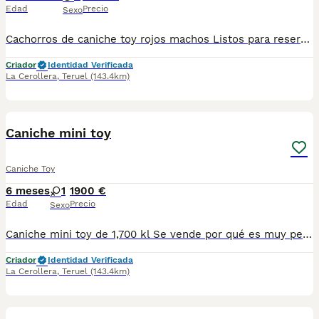
Edad
Precio
Sexo
Cachorros de caniche toy rojos machos Listos para reservar Se entregan con chip, vacunas, y desparasitados. No dejes escapar el tuyo🥰 628564471
Criador
Identidad Verificada
La Cerollera
,
Teruel
(143.4km)
4
Caniche mini toy
Caniche Toy
6 meses
1
1900 €
Edad
Precio
Sexo
Caniche mini toy de 1,700 kl Se vende por qué es muy pequeña Para criar. Es muy buena y cariñosa
Criador
Identidad Verificada
La Cerollera
,
Teruel
(143.4km)
3
1