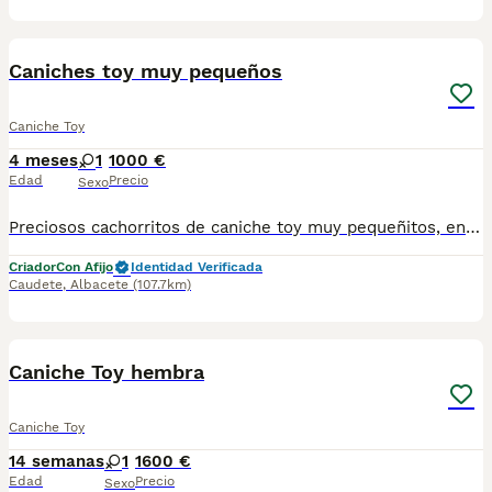
3
Caniches toy muy pequeños
Caniche Toy
4 meses
1
1000 €
Edad
Precio
Sexo
Preciosos cachorritos de caniche toy muy pequeñitos, en negro, apricot y chocolate, excelente calidad de pelo y magnífico carácter, gracias a su perfecta sociabilización, criados con niños. Desde 1300e
Criador
Con Afijo
Identidad Verificada
Caudete
,
Albacete
(107.7km)
2
Caniche Toy hembra
Caniche Toy
14 semanas
1
1600 €
Edad
Precio
Sexo