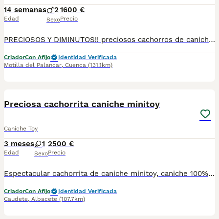
14 semanas
2
1600 €
Edad
Precio
Sexo
PRECIOSOS Y DIMINUTOS!! preciosos cachorros de caniche toy listos para su entrega , criados con mucho amor , criadero especializado en la raza . se entregan vacunados desparasitados y garantias por escrito . todo correspondiente a su edad .
Criador
Con Afijo
Identidad Verificada
Motilla del Palancar
,
Cuenca
(131.1km)
2
Preciosa cachorrita caniche minitoy
Caniche Toy
3 meses
1
2500 €
Edad
Precio
Sexo
Espectacular cachorrita de caniche minitoy, caniche 100% linea europea, tamaño muy diminuto, con muy buena calidad de pelo y un cara preciosa, negra azabache, portadora de chocolate, magnífico carácter gracias a su perfecta sociabilización, lista para entregar con vacunas al día.
Criador
Con Afijo
Identidad Verificada
Caudete
,
Albacete
(107.7km)
1