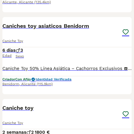
Alicante
,
Alicante
(135.4km)
1
Caniches toy asiaticos Benidorm
Caniche Toy
6 días
3
Edad
Sexo
Caniche Toy 50% Línea Asiática – Cachorros Exclusivos ☎️604370339 Disponibles preciosos Caniches Toy 50% línea asiática, seleccionados por su excelente genética, belleza, carácter equilibrado y calidad. 🐶 Listos para entregar a finales de septiembre Somos Centro Canino Autorizado con Núcleo Zoológico, especializados en la cría responsable de razas pequeñas. Nuestros cachorros se entregan con: ✔ Microchip. ✔ Pasaporte y cartilla veterinaria. ✔ Vacunas y desparasitaciones correspondientes a su edad. ✔ Revisión veterinaria completa. ✔ Contrato de compraventa con todas las garantías. ✔ Factura. ✔ Asesoramiento personalizado antes y después de la entrega. Criamos en un entorno familiar, prestando especial atención a la socialización temprana para que cada cachorro llegue perfectamente preparado para integrarse en su nuevo hogar. 📞 Solicita fotos, vídeos e información sin compromiso. Atención personalizada con cita previa.
Criador
Con Afijo
Identidad Verificada
Benidorm
,
Alicante
(115.9km)
3
Caniche toy
Caniche Toy
2 semanas
2
1800 €