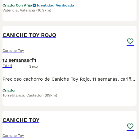
Criador
Con Afijo
Identidad Verificada
Valencia
,
Valencia
(10.9km)
6
1
CANICHE TOY ROJO
Caniche Toy
12 semanas
1
Edad
Sexo
Precioso cachorro de Caniche Toy Rojo, 11 semanas, cariñoso, juguetón y muy sociable. Un pequeño lleno de ternura, perfecto para formar parte de tu familia. 📩 Más información y fotos por privado. ✨ ¡No dejes escapar a este pequeño tesoro! 🐾✨
Criador
Torreblanca
,
Castellón
(89km)
2
CANICHE TOY
Caniche Toy