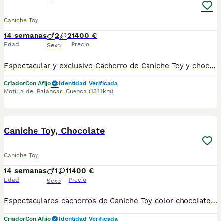
Caniche Toy
14 semanas
2
2
1400 €
Edad
Precio
Sexo
Espectacular y exclusivo Cachorro de Caniche Toy y chocolate con ojos verdes se entregan vacunados desparasitado y con garantía por escrito. Listos para su entrega inmediata. Se entregan personalmente en Valencia o Motilla de Palancar provincia de Cuenca se pueden venir a ver sin ningún compromiso. Te esperamos y te asesoraremos con mucho gusto.
Criador
Con Afijo
Identidad Verificada
Motilla del Palancar
,
Cuenca
(131.1km)
3
Caniche Toy, Chocolate
Caniche Toy
14 semanas
1
1
1400 €
Edad
Precio
Sexo
Espectaculares cachorros de Caniche Toy color chocolate listos para su entrega cachorros muy sociabilizado y juguetones se pueden venir y ver sin ningún compromiso se entregan vacunados y desparasitado y con sus garantías correspondientes. El precio está fijado en el anuncio cachorros, esperando mucho amor para gente realmente interesada
Criador
Con Afijo
Identidad Verificada