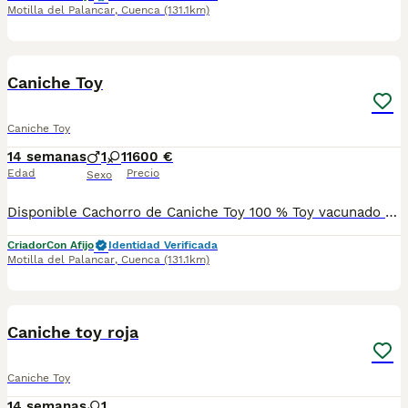
Motilla del Palancar
,
Cuenca
(131.1km)
2
Caniche Toy
Caniche Toy
14 semanas
1
1
1600 €
Edad
Precio
Sexo
Disponible Cachorro de Caniche Toy 100 % Toy vacunado desparasitado y con garantías por escrito. Listos para su entrega auténticas miniaturas. Entrega con dos vacunas, cartilla sanitaria, garantías vírica y congénitas. Posibilidad fijado en el anuncio no esperes más ponte en contacto con nosotros podemos hacer videollamada o directamente venir a verlo personalmente
Criador
Con Afijo
Identidad Verificada
Motilla del Palancar
,
Cuenca
(131.1km)
26
1
Caniche toy roja
Caniche Toy
14 semanas
1