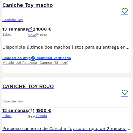
Caniche Toy macho
Caniche Toy
13 semanas
2
1000 €
Edad
Precio
Sexo
Disponible últimos dos machos listos para su entrega entregan vacunado y desparasitado con garantías por escrito información vía WhatsApp, calidad, pelo y color criado con mucho amor
Criador
Con Afijo
Identidad Verificada
Motilla del Palancar
,
Cuenca
(131.1km)
6
1
CANICHE TOY ROJO
Caniche Toy
12 semanas
1
1900 €
Edad
Precio
Sexo
Precioso cachorro de Caniche Toy color rojo, de 2 meses de edad, criado en un entorno familiar, con toda la atención y cuidados necesarios para garantizar su bienestar y excelente socialización. El cachorro se entrega con todas las garantías sanitarias, vacunaciones al día y desparasitación; además dispone de la documentación correspondiente al LOE. Cachorro ideal para quienes buscan un compañero cariñoso, inteligente y de tamaño reducido. Si deseas más información, fotografías o concertar una visita, no dudes en ponerte en contacto. Una oportunidad única para incorporar a tu familia un maravilloso Caniche Toy rojo. ❤️🐾