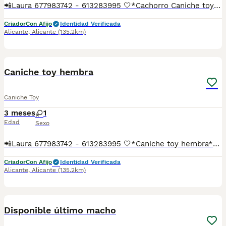
📲Laura 677983742 - 613283995 🤍*Cachorro Caniche toy macho*🤍 ¿Buscas un nuevo compañero para tu hogar? ❤️ Tenemos preciosos cachorros listos para encontrar una familia responsable. ✅ Vacunados ✅ Desparasitados ✅ Cartilla sanitaria ✅ Garantías incluidas ✅ Máxima atención y cuidado Se hacen envíos a toda España: Andalucía: Almería, Cádiz, Córdoba, Granada, Huelva, Jaén, Málaga, Sevilla.Aragón: Huesca, Teruel, Zaragoza.Asturias: Oviedo.Baleares: Palma.Canarias: Las Palmas de Gran Canaria, Santa Cruz de Tenerife.Cantabria: Santander.Castilla-La Mancha: Albacete, Ciudad Real, Cuenca, Guadalajara, Toledo.Castilla y León: Ávila, Burgos, León, Palencia, Salamanca, Segovia, Soria, Valladolid, Zamora.Cataluña: Barcelona, Gerona (Girona), Lérida (Lleida), Tarragona.Comunidad Valenciana: Alicante, Castellón de la Plana, Valencia.Extremadura: Badajoz, Cáceres.Galicia: La Coruña (A Coruña), Lugo, Orense (Ourense), Pontevedra.La Rioja: Logroño.Madrid: Madrid.Murcia: Murcia.Navarra: Pamplona.País Vasco: Bilbao (Vizcaya), San Sebastián (Guipúzcoa), Vitoria (Álava). 🐾 Cachorros sanos, sociables y criados con mucho cariño. 📲 ¡Pregunta sin compromiso por disponibilidad, fotos y precios por mensaje privado!
Criador
Con Afijo
Identidad Verificada
Alicante
,
Alicante
(135.2km)
18
1
Caniche toy hembra
Caniche Toy
3 meses
1
Edad
Sexo
📲Laura 677983742 - 613283995 🤍*Caniche toy hembra*🤍 ¿Buscas un nuevo compañero para tu hogar? ❤️ Tenemos preciosos cachorros listos para encontrar una familia responsable. ✅ Vacunados ✅ Desparasitados ✅ Cartilla sanitaria ✅ Garantías incluidas ✅ Máxima atención y cuidado Se hacen envíos a toda España: Andalucía: Almería, Cádiz, Córdoba, Granada, Huelva, Jaén, Málaga, Sevilla.Aragón: Huesca, Teruel, Zaragoza.Asturias: Oviedo.Baleares: Palma.Canarias: Las Palmas de Gran Canaria, Santa Cruz de Tenerife.Cantabria: Santander.Castilla-La Mancha: Albacete, Ciudad Real, Cuenca, Guadalajara, Toledo.Castilla y León: Ávila, Burgos, León, Palencia, Salamanca, Segovia, Soria, Valladolid, Zamora.Cataluña: Barcelona, Gerona (Girona), Lérida (Lleida), Tarragona.Comunidad Valenciana: Alicante, Castellón de la Plana, Valencia.Extremadura: Badajoz, Cáceres.Galicia: La Coruña (A Coruña), Lugo, Orense (Ourense), Pontevedra.La Rioja: Logroño.Madrid: Madrid.Murcia: Murcia.Navarra: Pamplona.País Vasco: Bilbao (Vizcaya), San Sebastián (Guipúzcoa), Vitoria (Álava). 🐾 Cachorros sanos, sociables y criados con mucho cariño. 📲 ¡Pregunta sin compromiso por disponibilidad, fotos y precios por mensaje privado!
Criador
Con Afijo
Identidad Verificada
Alicante
,
Alicante
(135.2km)
3
Disponible último macho