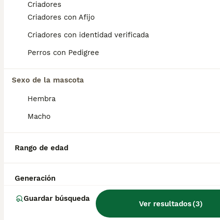
Criadores
Criadores con Afijo
Bracos de Weimar 🐶🐾
Criadores con identidad verificada
Weimaraner
Perros con Pedigree
12 semanas
1
1
750 €
Edad
Precio
Sexo
Sexo de la mascota
Preciosos cachorros weirmaner macho y hembra disponible. Se entrega vacunado,desparasitados y con la cartilla adecuada a su edad. Se encuentran en Sevilla, tambien disponemos de transporte Más información por privado
Hembra
Criador
Identidad Verificada
Macho
Málaga
,
Málaga
(65.5km)
Rango de edad
Preguntas frecuentes
Generación
¿Cuánto cuesta un cachorro
Guardar búsqueda
Ver resultados
(
3
)
de Weimaraner?