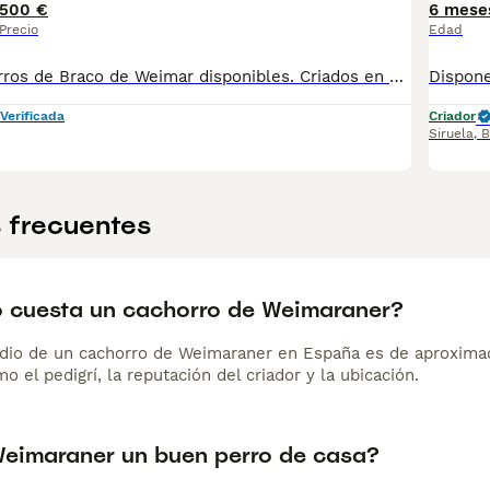
500 €
6 mese
Precio
Edad
Preciosos cachorros de Braco de Weimar disponibles. Criados en un entorno familiar con mucho cariño, sociabilizados desde pequeños y con un carácter noble y equilibrado. Se entregan con microchip, pasaporte europeo, vacunas al día, desparasitaciones y contrato de compraventa, además de posibilidad de pedigree. Garantizamos cachorros sanos, fuertes y de excelente morfología. 📍 Estamos en Badajoz, realizamos entrega gratuita en Madrid y envíos a toda España con transporte autorizado.
Verificada
Criador
Siruela
,
B
 frecuentes
 cuesta un cachorro de Weimaraner?
dio de un cachorro de Weimaraner en España es de aproxima
o el pedigrí, la reputación del criador y la ubicación.
Weimaraner un buen perro de casa?