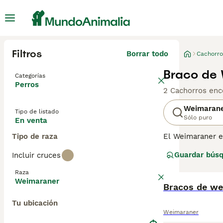
Filtros
Borrar todo
Cachorro
Braco de 
Categorías
Perros
2 Cachorros enc
Weimaran
Tipo de listado
Sólo puro
En venta
Tipo de raza
El Weimaraner e
muy apreciados p
Guardar bús
Incluir cruces
mejor opción pa
dueño no es el a
Raza
personas que lid
Weimaraner
Bracos de we
Lee nuestra
pág
Tu ubicación
Weimaraner