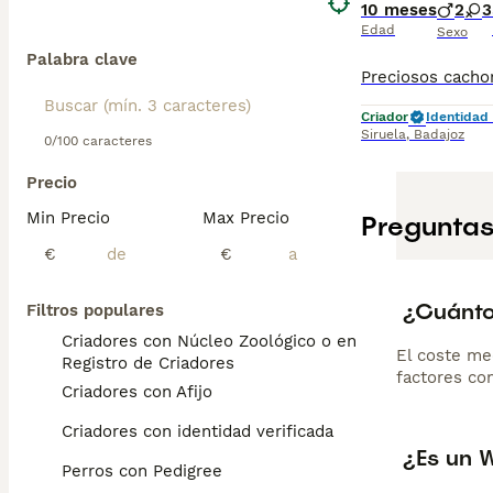
10 meses
2
3
Edad
Sexo
Palabra clave
Criador
Identidad 
Siruela
,
Badajoz
0/100 caracteres
Precio
Min Precio
Max Precio
Preguntas
€
€
¿Cuánto
Filtros populares
Criadores con Núcleo Zoológico o en el
El coste me
Registro de Criadores
factores com
Criadores con Afijo
Criadores con identidad verificada
¿Es un 
Perros con Pedigree