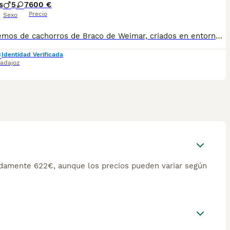
s
5
7
600 €
Precio
Sexo
Disponemos de cachorros de Braco de Weimar, criados en entorno controlado y con atención individual desde el nacimiento. Excelente carácter, muy nobles, equilibrados y con gran vínculo hacia su familia. Padres con buena estructura, tipicidad racial y temperamento estable. Los cachorros se entregan: • Correctamente desparasitados • Con mínimo dos vacunas • Pasaporte veterinario en regla • Microchip • Contrato de venta y asesoramiento continuo Raza muy versátil, inteligente y activa, ideal para personas deportistas o amantes del campo. También destacan por su lealtad y convivencia en familia. Realizamos envíos a toda España y gestionamos toda la documentación necesaria para Baleares y Canarias. Para más información, fotos actualizadas o reservas, contactar por mensaje o teléfono. Solo interesados responsables.
Identidad Verificada
adajoz
damente 622€, aunque los precios pueden variar según