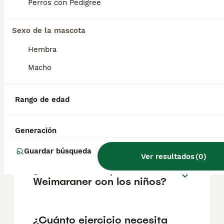
pueden variar según factores como el
Perros con Pedigree
pedigrí, la reputación del criador y la
ubicación.
Sexo de la mascota
Hembra
¿Es un Weimaraner un buen
perro de casa?
Macho
Rango de edad
¿Cuáles son las ventajas y
desventajas del
Weimaraner?
Generación
Guardar búsqueda
Ver resultados
(
0
)
¿Cómo son los perros
Weimaraner con los niños?
¿Cuánto ejercicio necesita