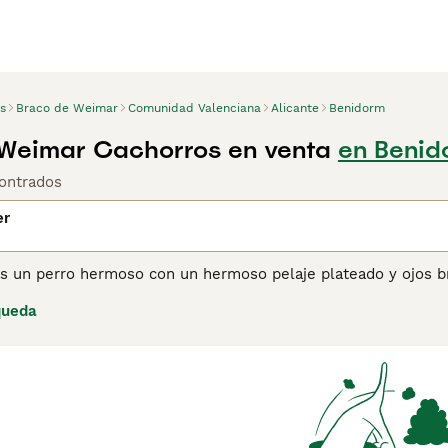
s
Braco de Weimar
Comunidad Valenciana
Alicante
Benidorm
Weimar Cachorros en venta
en Benid
ontrados
er
s un perro hermoso con un hermoso pelaje plateado y ojos br
or sus habilidades de caza y por el hecho de ser perros de f
queda
ra los dueños de perros primerizos, ya que los Weimaraner s
lfa del grupo, lo que los lleva a mostrar el lado más domina
eran vidas activas al aire libre y que quieren un compañero c
ina de consejos de compra de Weimaraner
para obtener infor