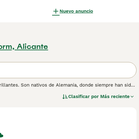
Nuevo anuncio
orm, Alicante
illantes. Son nativos de Alemania, donde siempre han sido
amilia maravillosamente leales. Sin embargo, no son la
Clasificar por
Más reciente
on muy inteligentes y se dan cuenta rápidamente cuando el
nte de su naturaleza. Son mucho más felices viviendo con
anino fuerte a su lado.
mación sobre esta raza de perro.