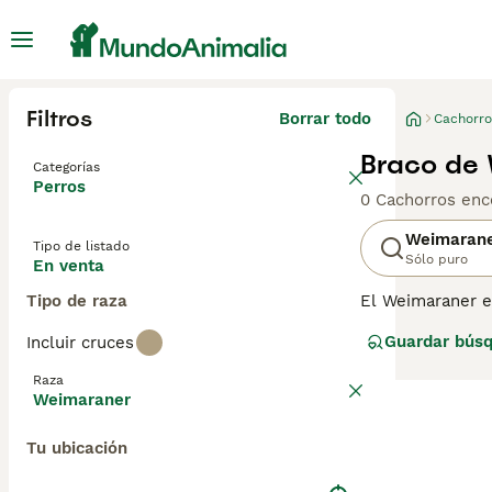
Filtros
Borrar todo
Cachorro
Braco de 
Categorías
Perros
0 Cachorros enc
Weimaran
Tipo de listado
Sólo puro
En venta
Tipo de raza
El Weimaraner e
muy apreciados p
Guardar bús
Incluir cruces
mejor opción pa
dueño no es el a
Raza
personas que lid
Weimaraner
Lee nuestra
pág
Tu ubicación