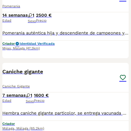
Pomerania
14 semanas
1
2500 €
Edad
Precio
Sexo
Pomerania auténtica hija y descendiente de campeones y multicampeones. Chata, peluda y súper súper miniatura. Lista para entregar. Maxima calidad y precio especial verano!!!
Criador
Identidad Verificada
Mijas
,
Málaga
(47.3km)
3
1
Caniche gigante
Caniche Gigante
7 semanas
1
1600 €
Edad
Precio
Sexo
Hembra caniche gigante particolor, se entrega vacunada desparacitada y con cartilla para más información por wasap al 610704512
Criador
Málaga
,
Málaga
(65.2km)