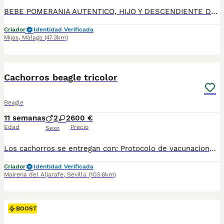
BEBE POMERANIA AUTENTICO, HIJO Y DESCENDIENTE DE CAMPEONES, MACHO. TAMAÑO PEQUEÑO , COLOR NARANJA. EXCELENTE CALIDAD A PRECIO EXCEPCIONAL ESPECIAL AGOSTO. PRECIO DESDE 1.600. PARA MAS INFO AL 633724800 WHATSAPP
Criador
Identidad Verificada
Mijas
,
Málaga
(47.3km)
12
BOOST
Cachorros beagle tricolor
Beagle
11 semanas
2
2
600 €
Edad
Precio
Sexo
Los cachorros se entregan con: Protocolo de vacunaciones completo. Cartilla veterinaria. Pasaporte veterinario europeo. Raía. Microchip Precio 600€ NO LOE Precio 800€ SI LOE LOE = PEDIGREE
Criador
Identidad Verificada
Mairena del Aljarafe
,
Sevilla
(103.6km)
BOOST