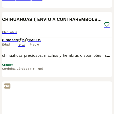
5
BOOST
CHIHUAHUAS ( ENVIO A CONTRAREMBOLSO )
Chihuahua
8 meses
2
1
599 €
Edad
Precio
Sexo
chihuahuas preciosos, machos y hembras disponibles , se entregan con todo al dia respecto a documentación y condiciones sanitarias , tanto así que hacemos entregas totalmente personalizadas y sin un euro por adelantado , obtenerse personas no aptas para tener perros , solo personas responsables. hacemos entregas a toda ESPAÑA . mas info 610864702
Criador
Córdoba
,
Córdoba
(131.1km)
PRO