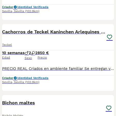
Criador
Identidad Verificada
Sevilla
,
Sevilla
(102.9km)
4
Cachorros de Teckel Kaninchen Arlequines Chocolate
Teckel
10 semanas
2
2
850 €
Edad
Precio
Sexo
PRECIO REAL Criados en ambiente familiar Se entregan vacunados y desparasitados con su cartilla sanitaria y su contrato de garantía vírica y congénita Se envían a toda España con la opción de pagar contra reembolso: Madrid, Barcelona, Valencia, Salamanca, Cádiz, Huelva, Huesca, Jaén, Córdoba, Zaragoza, Castellón, Badajoz, Málaga, Almería, Lugo, Islas Baleares… Teléfono de contacto: 661154732
Criador
Identidad Verificada
Sevilla
,
Sevilla
(102.9km)
1
1
Bichon maltes
Bichón Maltés