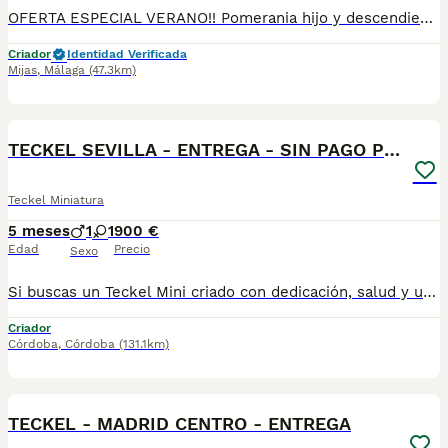
OFERTA ESPECIAL VERANO!! Pomerania hijo y descendiente de campeones y multicampeones, súper miniatura, un auténtico osito chatito y súper peludo, precioso!! Escríbenos y pregúntanos !!!
Criador
Identidad Verificada
Mijas
,
Málaga
(47.3km)
1
BOOST
TECKEL SEVILLA - ENTREGA - SIN PAGO POR ADELANTADO
Teckel Miniatura
5 meses
1
1
900 €
Edad
Precio
Sexo
Si buscas un Teckel Mini criado con dedicación, salud y una excelente socialización desde sus primeras semanas de vida, estaremos encantados de ayudarte. 🚚 Realizamos entregas en toda España, con especial frecuencia en Andalucía: Sevilla, Málaga, Cádiz, Córdoba, Granada, Jaén, Huelva y Almería. También entregamos habitualmente en Marbella, Jerez de la Frontera, Estepona, Fuengirola, Benalmádena, Mijas, Dos Hermanas y cualquier punto de España. Entrega 100% a contrarreembolso. No tendrás que adelantar el importe del cachorro. Lo recibirás en la puerta de tu casa mediante transporte especializado y podrás comprobar que todo está correcto antes de realizar el pago. Nuestros cachorros se entregan: ✅ Vacunados y desparasitados según su edad. ✅ Con microchip, cartilla veterinaria y documentación al día. ✅ Revisados veterinariamente antes de salir de nuestras instalaciones. ✅ Procedentes de excelentes líneas, seleccionadas por salud, carácter y morfología. ✅ Perfectamente socializados y acostumbrados al contacto diario con personas. ✅ Iniciados en el aprendizaje para hacer sus necesidades sobre empapador, facilitando su adaptación al nuevo hogar.670864332
Criador
Córdoba
,
Córdoba
(131.1km)
1
BOOST
TECKEL - MADRID CENTRO - ENTREGA