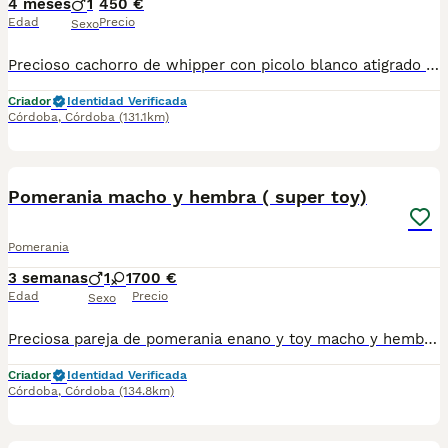
4 meses
1
450 €
Edad
Precio
Sexo
Precioso cachorro de whipper con picolo blanco atigrado vacunado y desparacitados con cartilla veterinaria y contrato de compraventa recogida en Córdoba se puede enviar pero prefiero que vengan a por el el chip son 70€ más
Criador
Identidad Verificada
Córdoba
,
Córdoba
(131.1km)
6
2
BOOST
Pomerania macho y hembra ( super toy)
Pomerania
3 semanas
1
1
700 €
Edad
Precio
Sexo
Preciosa pareja de pomerania enano y toy macho y hembra se entrega con vacuna desparasitados y con cartilla veterinaria y contrato de compraventa y revisión veterinaria y certificado de salud 700€ más 65€ del chip ( opcional) el macho. la hembra 850€
Criador
Identidad Verificada
Córdoba
,
Córdoba
(134.8km)
11
2