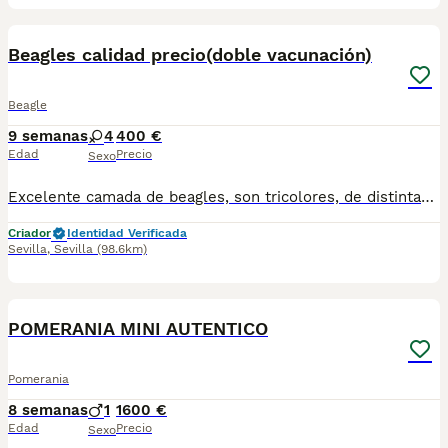
3
BOOST
Beagles calidad precio(doble vacunación)
Beagle
9 semanas
4
400 €
Edad
Precio
Sexo
Excelente camada de beagles, son tricolores, de distintas capas y tonalidades. Ya disponen de la segunda vacuna, por lo que llegarían mucho más protección con respecto a enfermedades. Además llevan sus desparasitaciones correspondientes, y si cartilla veterinaria. Criados en ambiente familiar, es la raza ideal para convivir con niños. Se pueden hacer envíos a toda España
Criador
Identidad Verificada
Sevilla
,
Sevilla
(98.6km)
1
PRO
POMERANIA MINI AUTENTICO
Pomerania
8 semanas
1
1600 €
Edad
Precio
Sexo