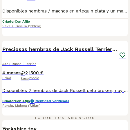
Disponibles hembras / machos en arlequin plata y un macho negro fuego. Se entregan con su documentación al día , posibilidad de envio a la peninsula . Más información llamadas o whatsapp 673 011 600 Macho negro fuego 550 Arlequines plata machos 790 y hembra 890€
Criador
Con Afijo
Sevilla
,
Sevilla
(100km)
10
2
BOOST
Preciosas hembras de Jack Russell Terrier Broken
Jack Russell Terrier
4 meses
2
1500 €
Edad
Precio
Sexo
Disponibles 2 hembras de Jack Russell pelo broken,muy sociabilizadas,con niños,gatos,otros perros.Vacunadas con 2 heptavalentes, desparasitadas y microchipadas,con pasaporte e inscritas en el LOB.Somos veterinarios criadores de esta raza,se crían en casa ,vivimos en el campo.Son muy dulces y listas.
Criador
Con Afijo
Identidad Verificada
Ronda
,
Málaga
(7.9km)
2
TODOS LOS ANUNCIOS
Yorkshire toy