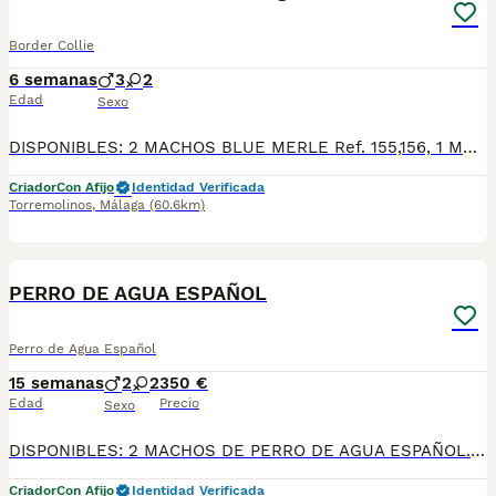
Border Collie
6 semanas
3
2
Edad
Sexo
DISPONIBLES: 2 MACHOS BLUE MERLE Ref. 155,156, 1 MACHO LILAC Ref.157, 1 HEMBRA BLUE MERLE ref.152, 1 HEMBRA BLANCO Y NEGRO Ref. 154. *Fecha de nacimiento 27/06/2026. Todos nuestros cachorros se entregan con su Cartilla Sanitaria, 3 vacunas, 3 desparasitaciones y la hoja para la inscripción en el LOE para solicitar el pedigree (opcional). Con 5 días de Garantía Vírica y 5 meses de Garantía Genética. Nuestra web: www.villabiznaga.com. Instagram: villabiznaga_bordercollie. Facebook: Villa Biznaga. Para solicitar más información, videos o fotos de algún cachorro o camada en concreto a través de wasap al 606 816 817.
Criador
Con Afijo
Identidad Verificada
Torremolinos
,
Málaga
(60.6km)
17
PERRO DE AGUA ESPAÑOL
Perro de Agua Español
15 semanas
2
2
350 €
Edad
Precio
Sexo
DISPONIBLES: 2 MACHOS DE PERRO DE AGUA ESPAÑOL. Fecha de nacimiento 22/04/2026. PERRO DE AGUA DE VILLA BIZNAGA. Todos nuestros cachorros se entregan con su Cartilla Sanitaria, 3 vacunas, 3 desparasitaciones y la hoja para la inscripción en el LOE para solicitar el pedigree (opcional). Con 5 días de Garantía Vírica y 5 meses de Garantía Genética. Nuestra web: www.villabiznaga.com. Instagram: villabiznaga_bordercollie. Facebook: Villa Biznaga. Para solicitar más información, videos o fotos de algún cachorro o camada en concreto a través de wasap al 606 816 817.
Criador
Con Afijo
Identidad Verificada