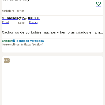
Yorkshire Terrier
10 meses
2
1
600 €
Edad
Precio
Sexo
Cachorros de yorkshire machos y hembras criados en ambiente familiar estamos en Málaga hacemos envíos contrarreembolso teléfono 603574813
Criador
Identidad Verificada
Torremolinos
,
Málaga
(60.6km)
PRO