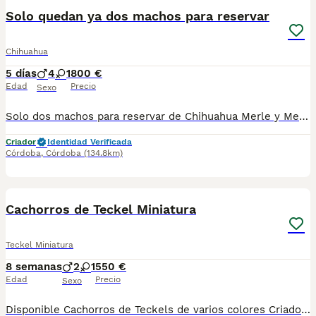
BOOST
Solo quedan ya dos machos para reservar
Chihuahua
5 días
4
1
800 €
Edad
Precio
Sexo
Solo dos machos para reservar de Chihuahua Merle y Merle fantasma se entregan vacunados y desparacitados con contrato de compraventa y certificado de salud .compromiso de Chip( no incluido en el precio) Con chip serían 65 euros más. El envío tampoco está incluido en el precio. precios con IVA incluido
Criador
Identidad Verificada
Córdoba
,
Córdoba
(134.8km)
3
Cachorros de Teckel Miniatura
Teckel Miniatura
8 semanas
2
1
550 €
Edad
Precio
Sexo
Disponible Cachorros de Teckels de varios colores Criados en ambiente familiar Se entregan vacunados y desparasitados con su cartilla sanitaria y su contrato de garantía vírica y congénita Se envían a toda España con la opción de pagar contra reembolso: Madrid, Barcelona, Cádiz, Valencia, Málaga, Huelva, Huesca, Tarragona, Lleida, La Rioja, Salamanca, Lugo, Badajoz, Toledo, Segovia, Islas Baleares… Hembra roja 550€ Macho negro y fuego 550€ Macho chocolate sólido 750€ Macho arlequín plata 750€ Hembra arlequín plata 850€ Macho arlequin chocolate 850€ Hembra arlequín chocolate 950€ Teléfono de contacto 661154732