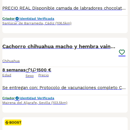
PRECIO REAL Disponible camada de labradores chocolates ( 3 machos) hijos de Brisas del Guadalquivir Kenia y Valmolab Aguacate nacidos el 25 de mayo y que estarán para entregar a partir del 18 de julio. Todos los cachorros se entregan con 2 vacunas, cartilla de vacunación y desparasitados. De manera opcional se podrá entregar con Loe (Pedigree) Adjunto fotos de cachorros con 70 días, padre y madre. Se envían a toda España. Se atiende WhatsApp y llamadas al teléfono 651 42 10 79
Criador
Identidad Verificada
Sanlúcar de Barrameda
,
Cádiz
(106.5km)
7
Cachorro chihuahua macho y hembra vainilla
Chihuahua
8 semanas
1
1
500 €
Edad
Precio
Sexo
Se entregan con: Protocolo de vacunaciones completo Cartilla veterinaria Pasaporte veterinario europeo Microchip RAIA Posibilidad de envío, estamos en Sevilla. Macho 500€ Hembra 600€
Criador
Identidad Verificada
Mairena del Aljarafe
,
Sevilla
(103.5km)
BOOST