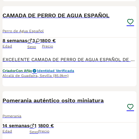
29
4
BOOST
CAMADA DE PERRO DE AGUA ESPAÑOL
Perro de Agua Español
8 semanas
3
1
800 €
Edad
Precio
Sexo
EXCELENTE CAMADA DE PERRO DE AGUA ESPAÑOL DE LÍNEA DE CAMPEONES DE BELLEZA. Disponible camada de 4 cachorros todos marrones: 3 machos y 1 hembra. Criados en ambiente familiar, con muy buen carácter y excelente morfología. Se entregan a partir del día 14 de agosto con: • Dos vacunas víricas • Chip y pasaporte europeo • Desparasitaciones al día • Pedigree Nos avalan 4 campeones de España y varios piases Se entregan con contrato de compraventa y garantía por escrito. Tf 685901957. Se envían por transportes de mascotas. si no puede venir a recogerlo SI QUERES TENER UN PERRO VERSATIL , HIPOLERGENICO , QUE NO DESPRENDE PELO , ESTA ES TU RAZA IDEAL Disponemos de núcleo Zoológico. El padre de los chorros es el negro. Ver videos de los cachorros.
Criador
Con Afijo
Identidad Verificada
Alcalá de Guadaíra
,
Sevilla
(85.9km)
5
BOOST
Pomerania auténtico osito miniatura
Pomerania
14 semanas
1
1800 €
Edad
Precio
Sexo