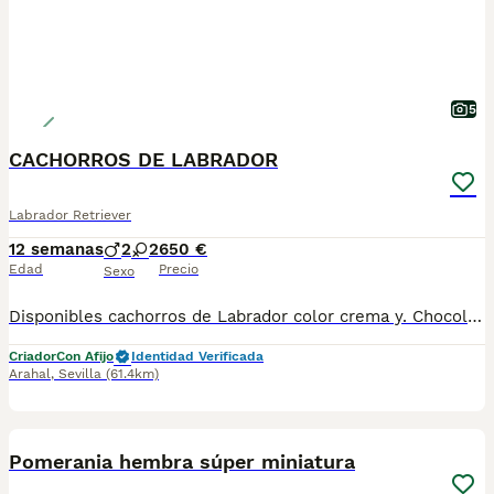
5
CACHORROS DE LABRADOR
Labrador Retriever
12 semanas
2
2
650 €
Edad
Precio
Sexo
Disponibles cachorros de Labrador color crema y. Chocolates sanos, juguetones y muy cariñosos. Criados con dedicación y mucho amor, ideales para familias, niños o como fiel compañero. El Labrador es una de las razas más nobles y queridas por su carácter equilibrado, inteligente y fiel. Son excelentes compañeros para familias con niños, personas activas o cualquier hogar que busque un amigo leal y lleno de amor. ✅ Listos para entregar. 📍 Pregunta sin compromiso para más información, fotos y disponibilidad. Hacemos envíos 607491090
Criador
Con Afijo
Identidad Verificada
Arahal
,
Sevilla
(61.4km)
5
BOOST
Pomerania hembra súper miniatura