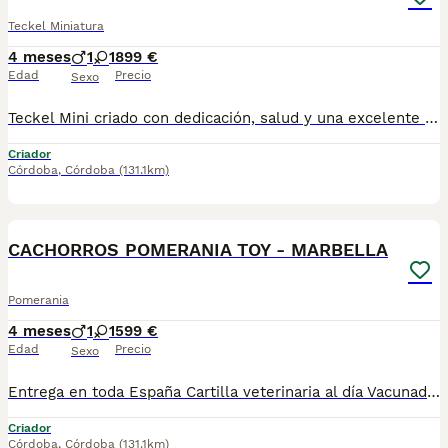
Teckel Miniatura
4 meses
1
1
899 €
Edad
Precio
Sexo
Teckel Mini criado con dedicación, salud y una excelente socialización desde sus primeras semanas de vida, estaremos encantados de ayudarte. 🚚 Realizamos entregas en toda España, con especial frecuencia en Andalucía: Sevilla, Málaga, Cádiz, Córdoba, Granada, Jaén, Huelva y Almería. También entregamos habitualmente en Marbella, Jerez de la Frontera, Estepona, Fuengirola, Benalmádena, Mijas, Dos Hermanas y cualquier punto de España. Entrega 100% a contrarreembolso. No tendrás que adelantar el importe del cachorro. Lo recibirás en la puerta de tu casa mediante transporte especializado y podrás comprobar que todo está correcto antes de realizar el pago. Nuestros cachorros se entregan: ✅ Vacunados y desparasitados según su edad. ✅ Con microchip, cartilla veterinaria y documentación al día. ✅ Revisados veterinariamente antes de salir de nuestras instalaciones. ✅ Procedentes de excelentes líneas, seleccionadas por salud, carácter y morfología. ✅ Perfectamente socializados y acostumbrados al contacto diario con personas. ✅ Iniciados en el aprendizaje para hacer sus necesidades sobre empapador, facilitando su adaptación al nuevo hogar.670864332...
Criador
Córdoba
,
Córdoba
(131.1km)
1
BOOST
CACHORROS POMERANIA TOY - MARBELLA
Pomerania
4 meses
1
1
599 €
Edad
Precio
Sexo
Entrega en toda España Cartilla veterinaria al día Vacunados y desparasitados según edad Microchip incluido Revisados por veterinario Cachorros socializados y acostumbrados al contacto humano Asesoramiento antes y después de la entrega 670864332 ADEMAS NO COBRAMOS NI UN EURO POR ADELANTADO , PASA QUE PAGAS Y LUEGO NO TE LLEGA NADA !!!!! los cachorros están socializados y en perfectas condiciones , mejor escríbenos al what y te detallamos info si quieres tener una buena experiencia este es tu sitio. . GRACIAS ,,, , , , , , , .......................................................................
Criador
Córdoba
,
Córdoba
(131.1km)