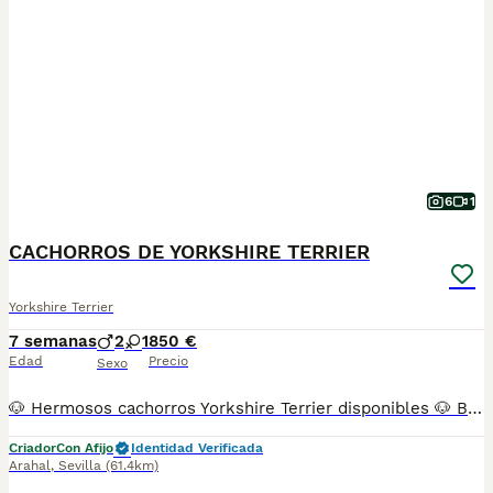
6
1
CACHORROS DE YORKSHIRE TERRIER
Yorkshire Terrier
7 semanas
2
1
850 €
Edad
Precio
Sexo
🐶 Hermosos cachorros Yorkshire Terrier disponibles 🐶 Buscan un hogar lleno de amor. Son juguetones, cariñosos y con excelente carácter. Ideales para compañía y para formar parte de tu familia. ¡No pierdas la oportunidad de llevarte a uno de estos pequeños! 💕🐾 📩 Contáctame para más información y disponibilidad. 607491090
Criador
Con Afijo
Identidad Verificada
Arahal
,
Sevilla
(61.4km)