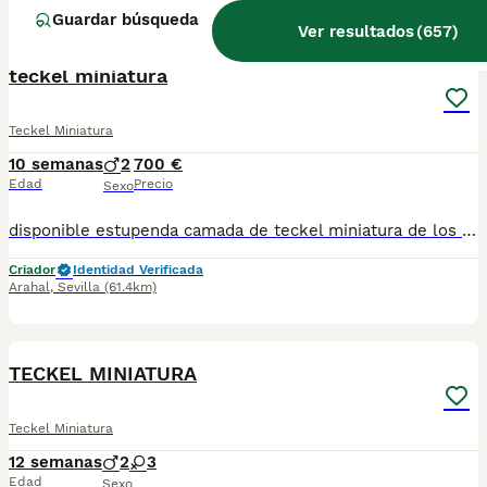
Guardar búsqueda
7
Ver resultados
(
657
)
BOOST
teckel miniatura
Teckel Miniatura
10 semanas
2
700 €
Edad
Precio
Sexo
disponible estupenda camada de teckel miniatura de los mas pequeños y bonitos en esta raza color chocolate color muy especial con una linea y genetica impresionante estan vacunados desparasitado y con la cartilla del veterinario hacemos envio a toda españa con posibilidad de contrarembolso llamanos y te informamos cachorros criado en ambiente familiar todos nuestros cachorros se entregan con contrato
Criador
Identidad Verificada
Arahal
,
Sevilla
(61.4km)
2
BOOST
TECKEL MINIATURA
Teckel Miniatura
12 semanas
2
3
Edad
Sexo