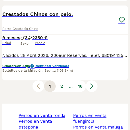
7
Crestados Chinos con pelo.
Perro Crestado Chino
9 meses
3
2
350 €
Edad
Precio
Sexo
Nacidos 28 Abril 2026. 200eur Reservas. Telef. 680191425. And we speak english 659158297. Envios a toda españa en empresas de transportes. Perros pequeños como 5kg. Pura raza, sanos, se entregan con dos meses, vacunas, desparasitados, cuidados y socializados en familia. Hipolargenicos, inteligentes, juguetones, cariñosos, alegres y felices. Criadero familiar y cria responsable con la mejor alimentacion, y cuidados veterinarios en extensos corrales de juego y ejercicio. Criamos Caniche toy, Pomeranias, Bichon maltes, Maltipoo, Crestado chino, Mastin napolitano. Envios a: Andalucía: Almería, Cádiz, Córdoba, Granada, Huelva, Jaén, Málaga, Sevilla. Aragón: Huesca, Teruel, Zaragoza. Principado de Asturias: Asturias. Cantabria: Cantabria. Castilla y León: Ávila, Burgos, León, Palencia, Salamanca, Segovia, Soria, Valladolid, Zamora. Castilla-La Mancha: Albacete, Ciudad Real, Cuenca, Guadalajara, Toledo. Cataluña: Barcelona, Girona, Lleida, Tarragona. Comunidad Valenciana: Alicante, Castellón, Valencia. Extremadura: Badajoz, Cáceres. Galicia: A Coruña, Lugo, Ourense, Pontevedra. Comunidad de Madrid:
Criador
Con Afijo
Identidad Verificada
Bollullos de la Mitación
,
Sevilla
(108.8km)
1
2
...
16
perros en venta ronda
perros en venta
perros en venta
fuengirola
estepona
perros en venta malaga