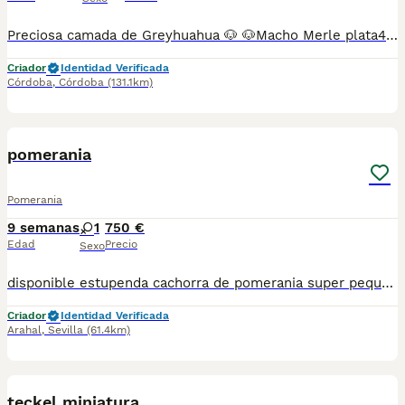
Preciosa camada de Greyhuahua 🐶 🐶Macho Merle plata450€ 60€ del chip 🐶Macho gris 250€ 60€ del chip 🐶Macho gris 250€ 60€Del chip 🐶Hembra Merle chocolate( vendida ) Se entrega vacunado y desparasitados con cartilla veterinaria contrato de compraventa 🚨Chip no incluido en el precio son 50€mas 🚍 recogida en mano .no se envía (Prefiero que vengan a por ellos )
Criador
Identidad Verificada
Córdoba
,
Córdoba
(131.1km)
3
BOOST
pomerania
Pomerania
9 semanas
1
750 €
Edad
Precio
Sexo
disponible estupenda cachorra de pomerania super pequeña de las mas chica y exclusiva en esta raza super bonita para los mas exigente en esta raza esta vacunada desparasitada y con la cartilla del veterinario ya esta lista para irse a su nuevo hogar hacemos envio a toda españa con posibilidad de contrarembolso llamanos y te informamos cachorros criados en ambiente familiar todos nuestros cachorros van con su contrato
Criador
Identidad Verificada
Arahal
,
Sevilla
(61.4km)
6
BOOST
teckel miniatura