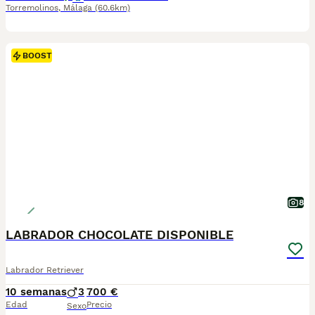
Torremolinos
,
Málaga
(60.6km)
BOOST
8
LABRADOR CHOCOLATE DISPONIBLE
Labrador Retriever
10 semanas
3
700 €
Edad
Precio
Sexo