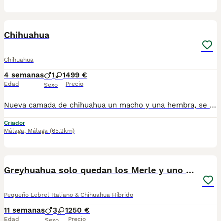
15
Chihuahua
Chihuahua
4 semanas
1
1
499 €
Edad
Precio
Sexo
Nueva camada de chihuahua un macho y una hembra, se entregan desparacitado, vacunados y con cartilla. Para mas información por wasap al 610704512. Hembra 550 macho 499
Criador
Málaga
,
Málaga
(65.2km)
19
5
BOOST
Greyhuahua solo quedan los Merle y uno marrón
Pequeño Lebrel Italiano & Chihuahua Híbrido
11 semanas
3
1
250 €
Edad
Precio
Sexo