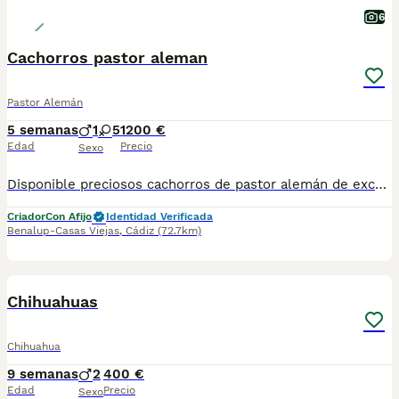
6
Cachorros pastor aleman
Pastor Alemán
5 semanas
1
5
1200 €
Edad
Precio
Sexo
Disponible preciosos cachorros de pastor alemán de excelente calidad, muy pigmentados y destacada línea de sangre. Hijos de Xenoa de Xamberi y koto de Auringis, ambos progenitores libres de displasia, criados en ambiente familiar. Para más información, fotografías o reservas, contactar por mensaje privado o telefónico.
Criador
Con Afijo
Identidad Verificada
Benalup-Casas Viejas
,
Cádiz
(72.7km)
3
Chihuahuas
Chihuahua
9 semanas
2
400 €
Edad
Precio
Sexo