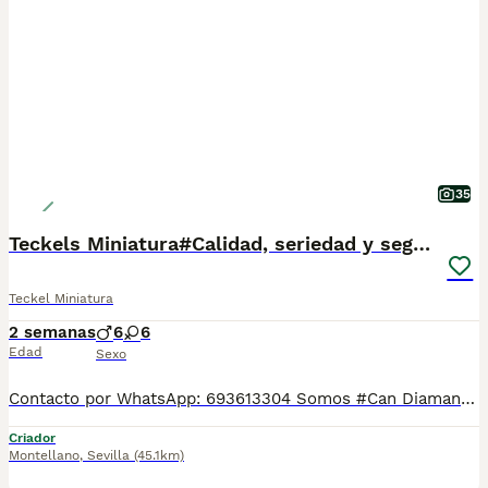
35
Teckels Miniatura#Calidad, seriedad y seguimiento
Teckel Miniatura
2 semanas
6
6
Edad
Sexo
Contacto por WhatsApp: 693613304 Somos #Can Diamante Único# Centro canino profesional con mas de 20 años de experiencia. Estamos comprometidos con la calidad, la transparencia y el bienestar animal. Tenemos teckels miniatura de todos los colores posibles. Puedes ver opiniones reales, fotos y seguimiento de nuestros clientes en: TikTok: @candiamanteunico ( 15.000 seguidores) Los cachorros se entregan a partir de los 2 meses de edad con: Vacunación correspondiente a su edad (1.ª y 2.ª vacuna según calendario) Tres desparasitaciones Cartilla sanitaria Contrato de garantía Microchip a nombre del nuevo propietario Pasaporte Trabajamos con formalidad y ofreciendo toda la documentación necesaria, ademas de respuesta inmediata ante cualquier adversidad para que compres con tranquilidad. Nuestros miles de clientes nos avalan. Contacto por WhatsApp: 693613304
Criador
Montellano
,
Sevilla
(45.1km)