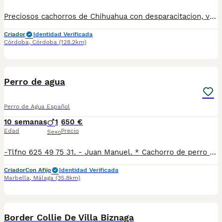
Preciosos cachorros de Chihuahua con desparacitacion, vacunación acorde a su edad y cartilla sanitaria de revisión veterinaria. Ofrecemos posibilidad de envío, llamadas o wassap. Cachorros criados con dedicación, socializados y afianzados al bienestar animal.
Criador
Identidad Verificada
Córdoba
,
Córdoba
(128.2km)
7
2
Perro de agua
Perro de Agua Español
10 semanas
1
650 €
Edad
Precio
Sexo
-Tlfno 625 49 75 31. - Juan Manuel. * Cachorro de perro de agua listo para entregar. Precioso macho bicolor con todas las vacunas acorde a su edad, desparasitacion al día. * Se entregan con la cartilla veterinaria y una bolsa de pienso starter ( alta gama) * Alimentación suplementada. * Hacemos envíos con empresas especializadas en transporte de mascotas. * Estructura perfecta, bien aplomados, y muy buena angulación, rabo en sable, muy buen rizo. * Mando información, video y fotos. * Whatsapp 625 49 75 31. Juan Manuel.
Criador
Con Afijo
Identidad Verificada
Marbella
,
Málaga
(35.8km)
36
Border Collie De Villa Biznaga