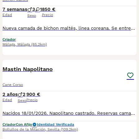
7 semanas
3
1
850 €
Edad
Precio
Sexo
Nueva camada de bichon maltés, linea coreana. Se entregan vacunados desparacitado y con cartilla para más información por wasap al 610704512, hembra 950, machos 850. Se recojen en alhaurin de la torre Málaga
Criador
Málaga
,
Málaga
(65.2km)
8
Mastin Napolitano
Cane Corso
2 años
2
900 €
Edad
Precio
Sexo
Nacidos 18/01/2026. Napolitano castrado. Reservas camada. WhatsApp 680191425 o llamada. Centro Canino con núcleo Zoologico. Excelente pedigree, cachorros grandes muy fuerte, muy buena línea, realizando proceso de socialización. Preguntar sin compromiso. AND WE SPEAK ENGLISH 659158297. Número de Microchip: 941000029208407 Núcleo Zoológico: ES3003
Criador
Con Afijo
Identidad Verificada
Bollullos de la Mitación
,
Sevilla
(109.2km)