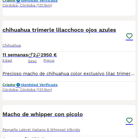
Criador
Identidad Verificada
Córdoba
,
Córdoba
(131.1km)
10
3
BOOST
chihuahua trimerle lilacchoco ojos azules
Chihuahua
11 semanas
2
2
950 €
Edad
Precio
Sexo
Precioso macho de chihuahua color exclusivo lilac trimerle chocolate. Solo queda un macho trimerle lilac Se entrega con vacuna desparasitados y con cartilla veterinaria y contrato de compraventa criados en familia con niños y gatos . Chip incluido y IVA en el precio. Criados con mucho amor y cariño 🚨Recogida en Córdoba 🚨
Criador
Identidad Verificada
Córdoba
,
Córdoba
(131.1km)
4
1
BOOST
Macho de whipper con picolo
Pequeño Lebrel Italiano & Whippet Híbrido