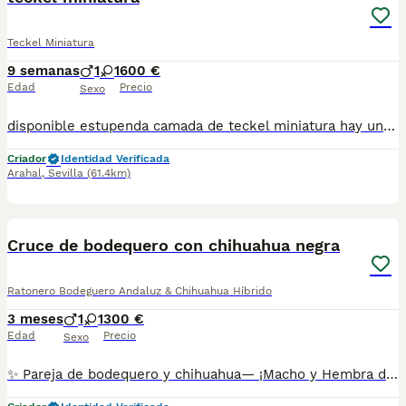
Teckel Miniatura
9 semanas
1
1
600 €
Edad
Precio
Sexo
disponible estupenda camada de teckel miniatura hay una hembra y un macho disponible color ciervo de los mas exclusivo en esta raza estan vacunados desparasitado y con la cartilla del veterinario hacemos envio a toda españa con posibilidad de contrarembolso llamanos y te informamos cachorros criado en ambiente familiar todos nuestros cachorros van con contrato
Criador
Identidad Verificada
Arahal
,
Sevilla
(61.4km)
13
1
BOOST
Cruce de bodequero con chihuahua negra
Ratonero Bodeguero Andaluz & Chihuahua Híbrido
3 meses
1
1
300 €
Edad
Precio
Sexo
✨ Pareja de bodequero y chihuahua— ¡Macho y Hembra disponibles! Somos un centro canino pequeño priorizamos el amor a el tema económico.Por eso lo más importante es encontrar casa a nuestros bebés que le den el amor que nosotros les damos . Ofrecemos una preciosa pareja de cachorros Pomerania enano, listos para encontrar su hogar ideal: ❣️Somos un centro canino pequeño priorizamos el amor a el tema económico.Por eso lo más importante es encontrar casa a nuestros bebés que le den el amor que nosotros les damos .El testimonio de nuestros clientes nos avalan.❣️ 🐶 Macho — color Merle 🐶 Hembra — color negro y blanco Se entregan con 2 meses de edad, con todo en regla: ✅ Vacunados y desparasitados 🩺 Revisión veterinaria grabada en vídeo antes de la entrega 🔖 Microchip no incluido en el precio 70€ más 📦 No enviamos recogida en Córdoba 💰 IVA incluido en el precio Cachorros sanos, mimados y con todo el papeleo al día. Criados con amor y mucho cuidado para que lleguen perfectos a su nuevo hogar. ¡No dejes escapar esta oportunidad! 📩 Escríbenos y te informamos sin compromiso. Web:💻 valhallaanimal.com