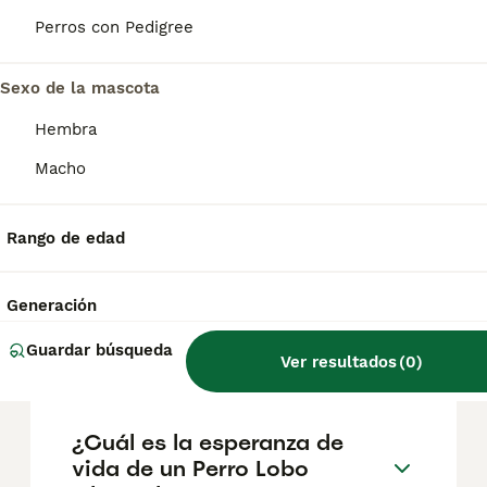
El coste medio de un cachorro de Perro
Perros con Pedigree
Lobo Checoslovaco en España es de
aproximadamente 700€, aunque los precios
pueden variar según factores como el
Sexo de la mascota
pedigrí, la reputación del criador y la
ubicación.
Hembra
Macho
¿Cómo es el carácter de
Perro Lobo Checoslovaco?
Rango de edad
¿Cuáles son las ventajas y
Generación
desventajas de la raza Perro
Guardar búsqueda
Lobo Checoslovaco?
Ver resultados
(
0
)
¿Cuál es la esperanza de
vida de un Perro Lobo