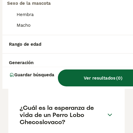
aproximadamente 700€, aunque los precios
Sexo de la mascota
pueden variar según factores como el
pedigrí, la reputación del criador y la
Hembra
ubicación.
Macho
¿Cómo es el carácter de
Rango de edad
Perro Lobo Checoslovaco?
Generación
¿Cuáles son las ventajas y
Guardar búsqueda
desventajas de la raza Perro
Ver resultados
(
0
)
Lobo Checoslovaco?
¿Cuál es la esperanza de
vida de un Perro Lobo
Checoslovaco?