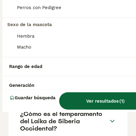
salud y el bienestar de los animales.
Perros con Pedigree
Informarse bien y comparar opciones antes
de comprometerse siempre es la mejor
decisión.
Sexo de la mascota
Hembra
¿Son los laikas de Siberia
Macho
Occidental buenos perros de
familia?
Rango de edad
¿Qué raza de perro era
Generación
Laika?
Guardar búsqueda
Ver resultados
(
1
)
¿Cómo es el temperamento
del Laika de Siberia
Occidental?