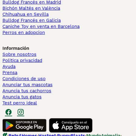
Bulldog Francés en Madrid
Bichón Maltés en València
Chihuahua en Sevilla
Bulldog Francés en Galicia
Caniche Toy en venta en Barcelona
Perros en adopcion
Información
Sobre nosotros
Politica privacidad
Ayuda
Prensa
Condiciones de uso
Anunciar tus mascotas
Anuncia tus cachorros
Anuncia tus gatos
Test perro ideal
Pets4Homes
Hastnet
PuppyPlaats
MundoAnimalia