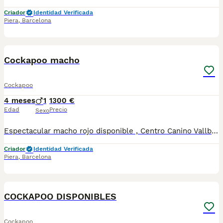
Criador
Identidad Verificada
Piera
,
Barcelona
1
Cockapoo macho
Cockapoo
4 meses
1
1300 €
Edad
Precio
Sexo
Espectacular macho rojo disponible , Centro Canino Vallbonica es mucho más que un centro de cría , es un equipo amante de los animales y apasionados con su trabajo y muy comprometidos con el bienestar animal. Somos Criadores directos, sin intermediarios, con más de 20 años de experiencia y Apostamos por una cría responsable y una cuidada selección de nuestros progenitores. TODOS nuestros bebés nacen y se crían en nuestras instalaciones rodeados de naturaleza y cariño , asegurando así un correcto desarrollo y una magnífica socialización, consiguiendo en cada ejemplar un carácter juguetón y extrovertido algo primordial para su adaptación como un miembro más en tu familia . Se entregan con carnet de vacunas correspondiente a su edad , desparasitados y microchip implantado y activado en registro de Anicom. Facilitamos junto al cachorro contrato de compra con garantías víricas de 15 días y congénitas de 1 año . Contamos con un gran equipo de profesionales entre los que se encuentran educadores, auxiliares y Veterinarios ofreciendo los controles sanitarios necesarios así como continua vigilancia asesorándote durante todos el proceso y al llegar a casa. Hacemos envíos a toda España con empresa de transporte privado, proporcionando un viaje confortable y ofreciendo las atenciones necesarias a nuestros bebés . Nuestros precios son REALES ( incluye el IVA) y sin sorpresas finales . Si estás interesado en alguno de nuestros ejemplares solicita información sin compromiso. También atendemos vía WhatsApp ☎️722269698 - 722374274 📍Piera (Barcelona)
Criador
Identidad Verificada
Piera
,
Barcelona
8
COCKAPOO DISPONIBLES
Cockapoo