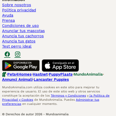
Sobre nosotros
Politica privacidad
Ayuda
Prensa
Condiciones de uso
Anunciar tus mascotas
Anuncia tus cachorros
Anuncia tus gatos
Test perro ideal
Pets4Homes
Hastnet
PuppyPlaats
MundoAnimalia
Annunci Animali
Lancaster Puppies
MundoAnimalia.com utiliza cookies en este sitio para mejorar tu
experiencia de usuario. El uso de este sitio web y otros servicios
constituye la aceptación de los
Términos y Condiciones
y
la Política de
Privacidad y Cookies
de MundoAnimalia. Puedes
Administrar tus
preferencias
en cualquier momento.
© Derechos de autor
2026
-
Mundoanimalia