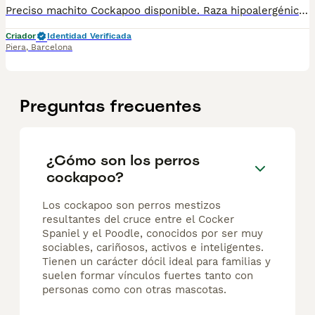
Preciso machito Cockapoo disponible. Raza hipoalergénica y muy cariñoso . Centro Canino Vallbonica es mucho más que un centro de cría , es una familia comprometida con el bienestar animal y la cria responsable, por ello todos nuestros bebés nacen y se crían en nuestras instalaciones , asegurando así un correcto desarrollo y una magnífica socialización, consiguiendo en cada ejemplar un carácter juguetón y extrovertido algo primordial para su adaptación como un miembro más en tu familia . Se entregan con el carnet de vacunas con el plan correspondiente a su edad , desparasitados y microchip implantado y activado en registro de Anicom. Facilitamos junto al cachorro contrato de compra con garantías víricas de 15 días y congénitas de 1 año . Contamos con un gran equipo de profesionales entre los que se encuentran educadores, auxiliares y Veterinarios ofreciendo los controles sanitarios necesarios así como continua vigilancia asegurando su bienestar . Hacemos envíos a toda España con empresa de transporte privado, proporcionando un viaje confortable y ofreciendo las atenciones necesarias a nuestros bebés . Si estás interesado en alguno de nuestros ejemplares solicita información sin compromiso al 722269698 . También atendemos vía WhatsApp . PRECIO REAL ( incluye el IVA) . Núcleo zoológico B2501315
Criador
Identidad Verificada
Piera
,
Barcelona
Preguntas frecuentes
¿Cómo son los perros
cockapoo?
Los cockapoo son perros mestizos
resultantes del cruce entre el Cocker
Spaniel y el Poodle, conocidos por ser muy
sociables, cariñosos, activos e inteligentes.
Tienen un carácter dócil ideal para familias y
suelen formar vínculos fuertes tanto con
personas como con otras mascotas.