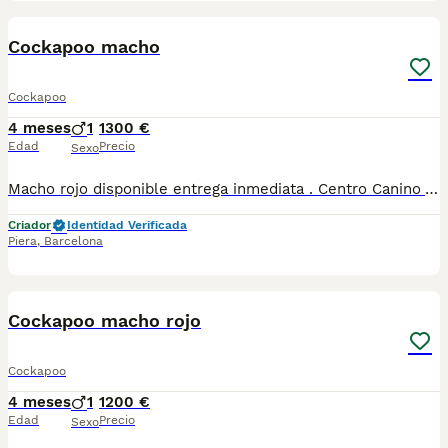
5
1
Cockapoo macho
Cockapoo
4 meses
1
1300 €
Edad
Precio
Sexo
Macho rojo disponible entrega inmediata . Centro Canino Vallbonica es mucho más que un centro de cría , es una familia comprometida con el bienestar animal y la cria responsable, siendo Criadores directos, sin intermediarios, con más de 20 años de experiencia. Apostamos por la cría responsable y una cuidada selección por ello todos nuestros bebés nacen y se crían en nuestras instalaciones , asegurando así un correcto desarrollo y una magnífica socialización, consiguiendo en cada ejemplar un carácter juguetón y extrovertido algo primordial para su adaptación como un miembro más en tu familia . Se entregan con el carnet de vacunas con el plan correspondiente a su edad , desparasitados y microchip implantado y activado en registro de Anicom. Facilitamos junto al cachorro contrato de compra con garantías víricas de 15 días y congénitas de 1 año . Contamos con un gran equipo de profesionales entre los que se encuentran educadores, auxiliares y Veterinarios ofreciendo los controles sanitarios necesarios así como continua vigilancia asegurando su bienestar . Hacemos envíos a toda España con empresa de transporte privado, proporcionando un viaje confortable y ofreciendo las atenciones necesarias a nuestros bebés . Si estás interesado en alguno de nuestros ejemplares solicita información sin compromiso al 722269698 . También atendemos vía WhatsApp . PRECIO REAL ( incluye el IVA) .
Criador
Identidad Verificada
Piera
,
Barcelona
8
Cockapoo macho rojo
Cockapoo
4 meses
1
1200 €
Edad
Precio
Sexo