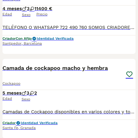
4 meses
3
1
1400 €
Edad
Precio
Sexo
TELÉFONO O WHATSAPP 722 490 760 SOMOS CRIADORES DIRECTOS SIN INTERMEDIARIOS! MAS DE 20 AÑOS EN EL SECTOR NOS AVALAN, VALORANDO NO SOLO LA CRIA RESPONSABLE SI NO TAMBIEN LA SELECCIÓN PARA MEJORAR LA RAZA DURANTE TODOS ESTOS AÑOS. NUESTROS CACHORROS SE ENTREGAN PREVIAMENTE REVISADOS POR UN VETERINARIO PROFESIONAL Y BAJO LOS MAS ESTRICTOS CONTROLES DE SALUD, HACEMOS HINCAPIÉ EN SU SOCIABILIZACIÓN PARA SU CORRECTO DESARROLLO NEUROLOGICO! Y OS ASESORAMOS ANTES DURANTE Y DESPUES DE LA ENTREGA PARA QUE TODO SEA LO MAS AFABLE Y FACIL POSIBLE DURANTE LA ADAPTACION! NUESTROS BEBE SE ENTREGAN A PARTIR DE LOS DOS MESES CON SUS VACUNAS AL DIA, DESPARASITADOS Y CON GARANTIAS DE SALUD, MICROCHIP Y CARTILLA DE VACUNACION! SI BUSCAS UN COMPAÑERO SANO Y EQUILIBRADO ESTE ES EL LUGAR, TE ASESORAREMOS DURANTE TODO EL PROCESO NO DUDES EN CONSULTAR POR NUESTROS PEQUES AL 722 490 760
Criador
Con Afijo
Identidad Verificada
Santpedor
,
Barcelona
1
Camada de cockapoo macho y hembra
Cockapoo
5 meses
3
2
Edad
Sexo
Camadas de Cockapoo disponibles en varios colores y tonalidades. Machos y hembras. Criadores responsables y familiares. Se entregan a partir de 2 meses de edad y sus vacunas correspondientes, desparasitados. Todos los cachorros son descendientes de las mejores líneas nacionales. Se entregan en toda España con transporte de alta calidad preparado para animales, van en vehículo climatizado con chófer particular a cargo del comprador. Si tienes dudas o consultas sobre la raza, podemos resolver tus dudas por whats app ;) Abogamos por una cría nacional (no en países del este) en un ambiente familiar con personas con vocación en una cría ética y responsable, y que por encima de todo, aman a los animales Teléfono / Whats app: 641 92 23 90
Criador
Identidad Verificada
Santa Fe
,
Granada