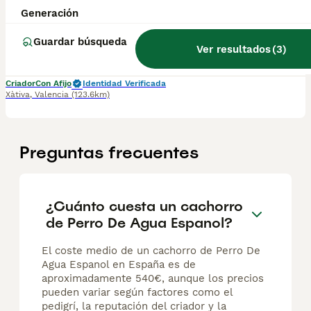
Generación
10 semanas
2
2
550 €
Edad
Precio
Sexo
Guardar búsqueda
Ver resultados
(
3
)
🐶🌊 CACHORROS DE PERRO DE AGUA ESPAÑOL DISPONIBLES 🌊🐶 Preciosa camada de Perro de Agua Español criada en ambiente familiar, con dedicación y atención diaria para garantizar cachorros sanos, equilibrados y bien socializados. ✅ Pedigree ✅ Vacunas correspondientes a su edad ✅ Desparasitados ✅ Revisión veterinaria ✅ Cartilla sanitaria ✅ Núcleo Zoológico autorizado 🐾 Cachorros nacidos con cola y anudados de nacimiento. 🐾 Criados en casa y acostumbrados al contacto diario con personas. 🐾 Carácter activo, inteligente y muy familiar. El Perro de Agua Español es una raza versátil, fiel y muy fácil de adiestrar. Destaca por su inteligencia, capacidad de aprendizaje y gran vínculo con su familia, siendo un excelente compañero tanto para la vida familiar como para actividades al aire libre. 🏆 Los padres son ejemplares seleccionados por su salud, carácter y calidad racial, procedentes de excelentes líneas. 💶 Precio: desde 550 € hasta 600 €. 📸 Disponemos de fotografías y vídeos de los cachorros y de sus progenitores. 📩 Contacta para más información, disponibilidad o para concertar una visita. Buscamos familias responsables que ofrezcan a nuestros cachorros un hogar lleno de cuidados y cariño.
Criador
Con Afijo
Identidad Verificada
Xàtiva
,
Valencia
(123.6km)
Preguntas frecuentes
¿Cuánto cuesta un cachorro
de Perro De Agua Espanol?
El coste medio de un cachorro de Perro De
Agua Espanol en España es de
aproximadamente 540€, aunque los precios
pueden variar según factores como el
pedigrí, la reputación del criador y la