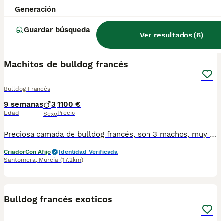
Generación
Criador
Identidad Verificada
Murcia
,
Murcia
(10.5km)
Guardar búsqueda
Ver resultados
(
6
)
6
Machitos de bulldog francés
Bulldog Francés
9 semanas
3
1100 €
Edad
Precio
Sexo
Preciosa camada de bulldog francés, son 3 machos, muy chatos y cabezones, patita corta, criados en familia, perfectamente sociabilizados. Se pueden ver sin compromiso. Precios desde 1100e
Criador
Con Afijo
Identidad Verificada
Santomera
,
Murcia
(17.2km)
4
Bulldog francés exoticos