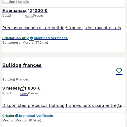
Bulldog Francés
9 semanas
2
1000 €
Edad
Precio
Sexo
Preciosos cachorros de bulldog francés, dos machitos disponibles para entregar a primeros de agosto. Mas información por privado Precio desde 1000e
Criador
Con Afijo
Identidad Verificada
Santomera
,
Murcia
(17.2km)
1
Bulldog frances
Bulldog Francés
9 meses
1
800 €
Edad
Precio
Sexo
Disponibles preciosos bulldog frances listos para entregar, se entregan vacunados con su vacuna correspondiente a su edad desparasitados y revisados por el veterinario con su cartilla sanitaria, garantía vírica, contrato de compraventa, precios segun color ,morfología y sexo,wassa para informacion 667536240
Criador
Identidad Verificada
Murcia
,
Murcia
(10.5km)