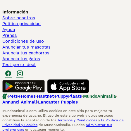
Información
Sobre nosotros
Politica privacidad
Ayuda
Prensa
Condiciones de uso
Anunciar tus mascotas
Anuncia tus cachorros
Anuncia tus gatos
Test perro ideal
Pets4Homes
Hastnet
PuppyPlaats
MundoAnimalia
Annunci Animali
Lancaster Puppies
MundoAnimalia.com utiliza cookies en este sitio para mejorar tu
experiencia de usuario. El uso de este sitio web y otros servicios
constituye la aceptación de los
Términos y Condiciones
y
la Política de
Privacidad y Cookies
de MundoAnimalia. Puedes
Administrar tus
preferencias
en cualquier momento.