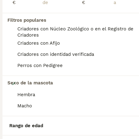
€
€
TODOS LOS ANUNCIOS
PRO
Filtros populares
Criadores con Núcleo Zoológico o en el Registro de
Criadores
Criadores con Afijo
Criadores con identidad verificada
Perros con Pedigree
2
Sexo de la mascota
Bulldog frances
Hembra
Macho
Bulldog Francés
6 meses
1
1
800 €
Edad
Rango de edad
Precio
Sexo
Disponibles preciosos cachorros de bulldog frances listos para entregar criados en ambiente familiar se entregan con sus vacunas correspondientes a su edad desparasitados y revisados por el veterinario con su cartilla ,precio según tonalidades y sexo