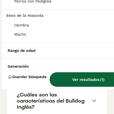
Perros con Pedigree
Sexo de la mascota
¿Cuáles son las ventajas de
tener un bulldog inglés?
Hembra
Macho
¿Cuánto es lo máximo que
vive un Bulldog Inglés?
Rango de edad
Generación
¿Cuántos tipos de bulldog
hay?
Guardar búsqueda
Ver resultados
(
1
)
¿Cuáles son las
características del Bulldog
Inglés?