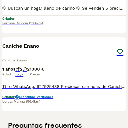
🐶 Buscan un hogar lleno de cariño 🐶 Se venden 5 preciosos cachorros de Caniche toy-enano, criados con mucho mimo y cariño. 🤎 2 color chocolate 🧡 3 color albaricoque (apricot) Son muy cariñosos, juguetones e ideales para familias o personas que busquen un compañero fiel. Si estás interesado o quieres más información, no dudes en escribirme por privado. Telef 684455363
Criador
Fortuna
,
Murcia
(18.4km)
1
Caniche Enano
Caniche Enano
1 años
2
2
1000 €
Edad
Precio
Sexo
Tlf o WhatsApp: 627925438 Preciosas camadas de Caniche Enano, se entregan con minimo de dos meses y medio de edad y sus vacunas correspondientes, desparasitados interna y externamente, pasaporte y microchip, contrato de compra y garantia de salud. preferiblemente recogida en mano pero también podemos entregar en toda España mediante transporte de alta calidad preparado para animales y con chofer particular con posibilidad de pago contra reembolso Llámanos o háblanos por whats app.
Criador
Identidad Verificada
Lorca
,
Murcia
(56.4km)
Preguntas frecuentes