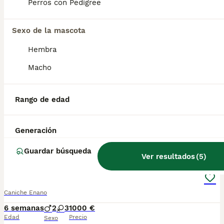
Perros con Pedigree
7
CANICHE ENANO
Sexo de la mascota
Hembra
Caniche Enano
Macho
13 semanas
1
1000 €
Edad
Precio
Sexo
Rango de edad
Disponible este precioso machito de caniche enano de color apricot, es muy cariñoso si deseas más información contacta con nosotros
Criador
Con Afijo
Santomera
,
Murcia
(18.4km)
Generación
12
Guardar búsqueda
Ver resultados
(
5
)
Caniche enano
Caniche Enano
6 semanas
2
3
1000 €
Edad
Precio
Sexo