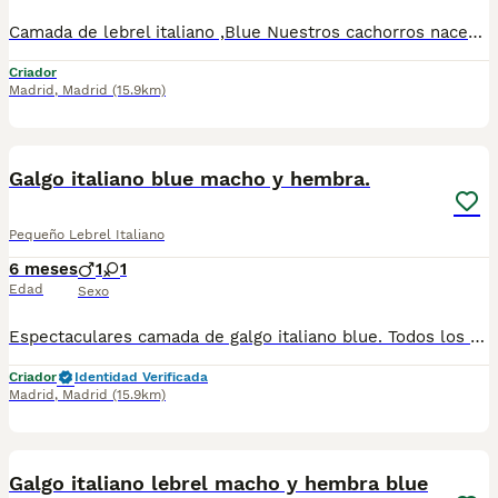
Camada de lebrel italiano ,Blue Nuestros cachorros nacen y crecen en un ambiente familiar ,sin jaulas ,con un respeto y exclusiva cria,somos respetuosos con el tiempo de destete ,cada cachorro necesita su tiempo.. Destetamos con un pienso de alta calidad , Cachorros revisados ,desde el nacimiento ,hasta la entrega por un veterinario competente ,buscando siempre el bienestar de nuestros animales.. Sociabilizados y equilibrados tanto padres como cachorros Se entregan con todo el protocolo veterinario legal,y garantías por escrito completas.. Tenemos servicio de entrega personalizado a cualquier punto de España,directo.. El precio puede cambiar tanto en sexo como en características del cachorro. Dejanos tú teléfono y te mandamos toda la información fotos y vídeos ..
Criador
Madrid
,
Madrid
(15.9km)
5
Galgo italiano blue macho y hembra.
Pequeño Lebrel Italiano
6 meses
1
1
Edad
Sexo
Espectaculares camada de galgo italiano blue. Todos los cachorritos se entregan con unos dos meses y medio de edad y sus vacunas correspondientes, desparasitados interna y externamente, con certificado de salud, y garantía tanto por enfermedad vírica como congénito genética. Posibilidad de entregar en toda España mediante transporte propio preparado para animales y con chofer privado. Los precios pueden variar según las características y morfología de cada cachorro. Añádenos al whats app o llámanos, y encantados atenderemos todas tus dudas y consultas. Teléfono / Whats app: 641 92 23 90
Criador
Identidad Verificada
Madrid
,
Madrid
(15.9km)
3
Galgo italiano lebrel macho y hembra blue