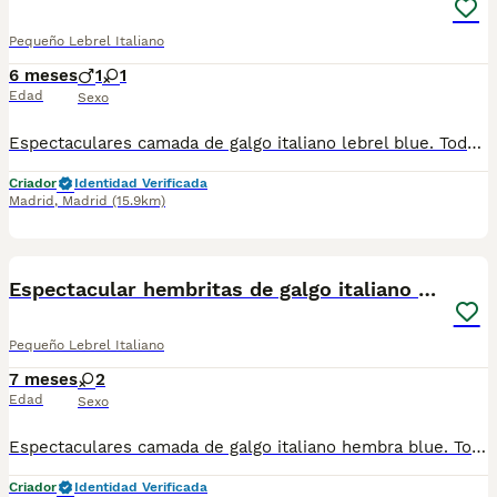
Pequeño Lebrel Italiano
6 meses
1
1
Edad
Sexo
Espectaculares camada de galgo italiano lebrel blue. Todos los cachorritos se entregan con unos dos meses y medio de edad y sus vacunas correspondientes, desparasitados interna y externamente, con certificado de salud, y garantía tanto por enfermedad vírica como congénito genética. Posibilidad de entregar en toda España mediante transporte propio preparado para animales y con chofer privado. Los precios pueden variar según las características y morfología de cada cachorro. Añádenos al whats app o llámanos, y encantados atenderemos todas tus dudas y consultas. Teléfono / Whats app: 641 92 23 90
Criador
Identidad Verificada
Madrid
,
Madrid
(15.9km)
3
Espectacular hembritas de galgo italiano blue
Pequeño Lebrel Italiano
7 meses
2
Edad
Sexo
Espectaculares camada de galgo italiano hembra blue. Todos los cachorritos se entregan con unos dos meses y medio de edad y sus vacunas correspondientes, desparasitados interna y externamente, con certificado de salud, y garantía tanto por enfermedad vírica como congénito genética. Posibilidad de entregar en toda España mediante transporte propio preparado para animales y con chofer privado. Los precios pueden variar según las características y morfología de cada cachorro. Añádenos al whats app o llámanos, y encantados atenderemos todas tus dudas y consultas. Teléfono / Whats app: 641 92 23 90
Criador
Identidad Verificada