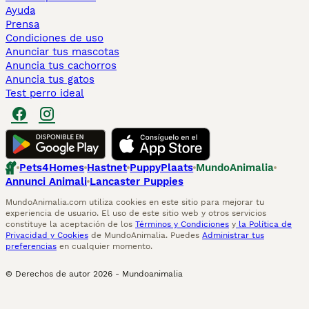
Ayuda
Prensa
Condiciones de uso
Anunciar tus mascotas
Anuncia tus cachorros
Anuncia tus gatos
Test perro ideal
Pets4Homes
Hastnet
PuppyPlaats
MundoAnimalia
Annunci Animali
Lancaster Puppies
MundoAnimalia.com utiliza cookies en este sitio para mejorar tu
experiencia de usuario. El uso de este sitio web y otros servicios
constituye la aceptación de los
Términos y Condiciones
y
la Política de
Privacidad y Cookies
de MundoAnimalia. Puedes
Administrar tus
preferencias
en cualquier momento.
© Derechos de autor
2026
-
Mundoanimalia