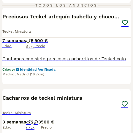
7
TODOS LOS ANUNCIOS
BOOST
Preciosos Teckel arlequín Isabella y chocolate
Teckel Miniatura
7 semanas
5
900 €
Edad
Precio
Sexo
Contamos con siete preciosos cachorritos de Teckel color chocolate y arlequín Isabella. Nuestros cachorritos se entregan vacunados, desparasitados, con cartilla sanitaria, garantía de 1 año y posibilidad de microchip. Súper compactos, pata corta y cuerpo alargado. Sociabilizados desde el momento de su nacimiento. Los entregamos personalmente. Te animas a conocer a nuestros simpáticos enanos? Desde 900 euros.
Criador
Identidad Verificada
Madrid
,
Madrid
(16.2km)
8
Cacharros de teckel miniatura
Teckel Miniatura
3 semanas
2
3
500 €
Edad
Precio
Sexo