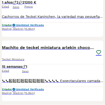
1 años
2
2
1200 €
Edad
Precio
Sexo
Cachorros de Teckel Kaninchen, la variedad mas pequeña del Teckel de pelo corto ,color chocolate y arlequin chocolate. Criadores serios, comprometidos y responsables. En Altodelpago nuestros cachorros crecen en libertad, bien alimentados, atendidos y socializados. Un inicio de vida ejemplar. conocenos en altodelpago.es teléfono 24h · 679 67 30 10
Criador
Identidad Verificada
Madrid
,
Madrid
(15.9km)
4
Machito de teckel miniatura arlekin chocolate
Teckel Miniatura
15 semanas
1
Edad
Sexo
📞📞6️⃣4️⃣1️⃣9️⃣2️⃣2️⃣3️⃣9️⃣0️⃣📞📞📞📞 Espectaculares camadas de perritos de machos y hembras de teckel Miniatura pero corto y pelo largo nacionales descendientes de las mejores líneas de sangre. Disponibles tanto hembras como machos. Las camadas están bajo supervisión veterinaria desde su nacimiento hasta que son entregadas a su nueva familia. Criados por un equipo de profesionales y mejores personas que, con más de 20 años de experiencia , cuidan a los animales por vocación, aplicando una cría ética y responsable para que cada cachorro se desarrolle con la mejor salud y con un buen temperamento. Todos los cachorritos se entregan con unos dos meses y medio de edad y sus vacunas correspondientes, desparasitados interna y externamente, con certificado de salud, y garantía tanto por enfermedad vírica como congénito genética. Posibilidad de entregar en toda España mediante transporte propio preparado para animales y con chofer privado. Los precios pueden variar según las características y morfología de cada cachorro. Añádenos al whats app o llámanos, y encantados atenderemos todas tus dudas y consultas. Teléfono / Whats app: 641 92 23 90
Criador
Identidad Verificada
Madrid
,
Madrid
(15.9km)
2