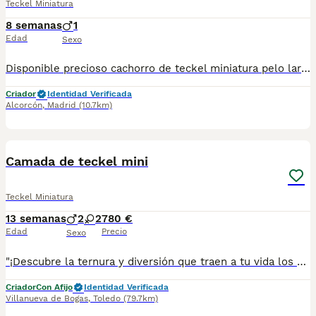
Teckel Miniatura
8 semanas
1
Edad
Sexo
Disponible precioso cachorro de teckel miniatura pelo largo color rojo. Se entrega con todas sus vacunas al día.
Criador
Identidad Verificada
Alcorcón
,
Madrid
(10.7km)
10
Camada de teckel mini
Teckel Miniatura
13 semanas
2
2
780 €
Edad
Precio
Sexo
"¡Descubre la ternura y diversión que traen a tu vida los encantadores cachorros de Teckel en Toledo! Estamos emocionados de presentarte a estos adorables cachorritos, criados con amor y dedicación en nuestro hogar. Los cachorros de Teckel son conocidos por su inteligencia, valentía y su personalidad juguetona. Son ideales para adaptarse a espacios pequeños y grandes, convirtiéndolos en la compañía perfecta para cualquier tipo de hogar. Cada cachorro ha sido cuidadosamente desparasitado y vacunado, garantizando su buena salud y bienestar. No pierdas la oportunidad de llevar a casa a uno de estos peluditos llenos de cariño y alegría. ¡Contáctanos para más información y reserva el tuyo hoy mismo! 🐾✨ #TeckelEnToledo #CachorrosEnVenta #CriadosConAmor"
Criador
Con Afijo
Identidad Verificada
Villanueva de Bogas
,
Toledo
(79.7km)