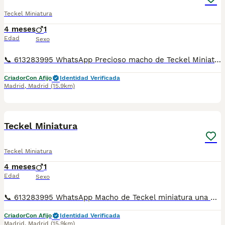
Teckel Miniatura
4 meses
1
Edad
Sexo
📞 613283995 WhatsApp Precioso macho de Teckel Miniatura de color chocolate Entregamos nuestros pequeños cachorritos con todas las garantías y cuidados necesarios , disponemos de núcleo zoológico para crianza y venta de nuestros cachorros . ✅Desparasitaciones y vacunas correspondientes a su edad . ✅Cartilla de vacunación . ✅Revisiones veterinarias . ✅Garantías víricas de 15 días . ✅Garantías genéticas de un año . Seriedad , confianza y bienestar animal son nuestra prioridad . También ofrecemos transporte propio para nuestros pequeños cachorros a toda la península , el pago lo podéis hacer contra reembolso . (con coste adicional) . Mandamos a toda España . Toledo, Málaga, Alicante, Valencia, Bilbao, Asturias, Vizcaya, Barcelona, Tarragona, Sevilla, Murcia, Valladolid, Ávila, Salamanca etc... Disponemos de varias razas Si no esta la raza que queréis llámanos , intentaremos encontrártela , trabajamos con los mejores criadores de España .
Criador
Con Afijo
Identidad Verificada
Madrid
,
Madrid
(15.9km)
1
Teckel Miniatura
Teckel Miniatura
4 meses
1
Edad
Sexo
📞 613283995 WhatsApp Macho de Teckel miniatura una preciosidad Entregamos nuestros pequeños cachorritos con todas las garantías y cuidados necesarios , disponemos de núcleo zoológico para crianza y venta de nuestros cachorros . ✅Desparasitaciones y vacunas correspondientes a su edad . ✅Cartilla de vacunación . ✅Revisiones veterinarias . ✅Garantías víricas de 15 días . ✅Garantías genéticas de un año . Seriedad , confianza y bienestar animal son nuestra prioridad . También ofrecemos transporte propio para nuestros pequeños cachorros a toda la península , el pago lo podéis hacer contra reembolso . (con coste adicional) . Mandamos a toda España . Toledo, Málaga, Alicante, Valencia, Bilbao, Asturias, Vizcaya, Barcelona, Tarragona, Sevilla, Murcia, Valladolid, Ávila, Salamanca etc... Disponemos de varias razas Si no esta la raza que queréis llámanos , intentaremos encontrártela , trabajamos con los mejores criadores de España .
Criador
Con Afijo
Identidad Verificada
Madrid
,
Madrid
(15.9km)