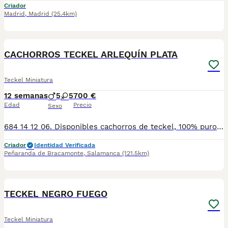
Criador
Madrid
,
Madrid
(25.4km)
1
CACHORROS TECKEL ARLEQUÍN PLATA
Teckel Miniatura
12 semanas
5
5
700 €
Edad
Precio
Sexo
684 14 12 06. Disponibles cachorros de teckel, 100% puros, con su certificado de pureza. Cachorros nacionales, criados en ambiente familiar, con mas de 15 años de experiencia. Calidad excelente, muy buen carácter y una perfecta morfología. Se entregan vacunados, desparasitados, con cartilla sanitaria, chip, pasaporte, contrato de compraventa y garantías víricas y congénitas por escrito. No busques más, ponte en contacto con nosotros a través de WhatsApp o llamadas en el 684 14 12 06 o encuéntranos en Instagram en @mascotas_ops
Criador
Identidad Verificada
Peñaranda de Bracamonte
,
Salamanca
(121.5km)
1
TECKEL NEGRO FUEGO
Teckel Miniatura