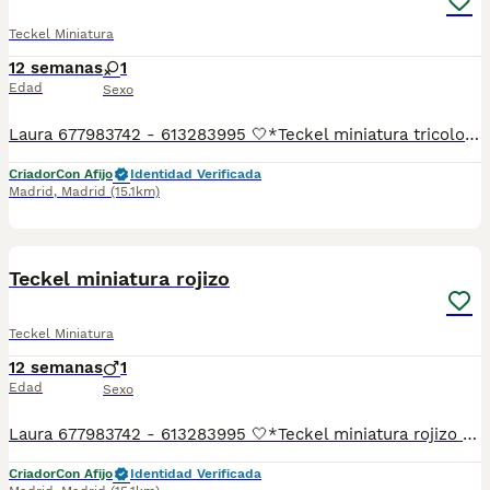
Teckel Miniatura
12 semanas
1
Edad
Sexo
Laura 677983742 - 613283995 🤍*Teckel miniatura tricolor merle chocolate blanco ojos claros *🤍 ¿Buscas un nuevo compañero para tu hogar? ❤️ Tenemos preciosos cachorros listos para encontrar una familia responsable. ✅ Vacunados ✅ Desparasitados ✅ Cartilla sanitaria ✅ Garantías incluidas ✅ Máxima atención y cuidado Se hacen envíos a toda España: Andalucía: Almería, Cádiz, Córdoba, Granada, Huelva, Jaén, Málaga, Sevilla.Aragón: Huesca, Teruel, Zaragoza.Asturias: Oviedo.Baleares: Palma.Canarias: Las Palmas de Gran Canaria, Santa Cruz de Tenerife.Cantabria: Santander.Castilla-La Mancha: Albacete, Ciudad Real, Cuenca, Guadalajara, Toledo.Castilla y León: Ávila, Burgos, León, Palencia, Salamanca, Segovia, Soria, Valladolid, Zamora.Cataluña: Barcelona, Gerona (Girona), Lérida (Lleida), Tarragona.Comunidad Valenciana: Alicante, Castellón de la Plana, Valencia.Extremadura: Badajoz, Cáceres.Galicia: La Coruña (A Coruña), Lugo, Orense (Ourense), Pontevedra.La Rioja: Logroño.Madrid: Madrid.Murcia: Murcia.Navarra: Pamplona.País Vasco: Bilbao (Vizcaya), San Sebastián (Guipúzcoa), Vitoria (Álava). 🐾 Cachorros sanos, sociables y criados con mucho cariño. 📲 ¡Pregunta sin compromiso por disponibilidad, fotos y precios por mensaje privado!
Criador
Con Afijo
Identidad Verificada
Madrid
,
Madrid
(15.1km)
12
1
Teckel miniatura rojizo
Teckel Miniatura
12 semanas
1
Edad
Sexo
Laura 677983742 - 613283995 🤍*Teckel miniatura rojizo *🤍 ¿Buscas un nuevo compañero para tu hogar? ❤️ Tenemos preciosos cachorros listos para encontrar una familia responsable. ✅ Vacunados ✅ Desparasitados ✅ Cartilla sanitaria ✅ Garantías incluidas ✅ Máxima atención y cuidado Se hacen envíos a toda España: Andalucía: Almería, Cádiz, Córdoba, Granada, Huelva, Jaén, Málaga, Sevilla.Aragón: Huesca, Teruel, Zaragoza.Asturias: Oviedo.Baleares: Palma.Canarias: Las Palmas de Gran Canaria, Santa Cruz de Tenerife.Cantabria: Santander.Castilla-La Mancha: Albacete, Ciudad Real, Cuenca, Guadalajara, Toledo.Castilla y León: Ávila, Burgos, León, Palencia, Salamanca, Segovia, Soria, Valladolid, Zamora.Cataluña: Barcelona, Gerona (Girona), Lérida (Lleida), Tarragona.Comunidad Valenciana: Alicante, Castellón de la Plana, Valencia.Extremadura: Badajoz, Cáceres.Galicia: La Coruña (A Coruña), Lugo, Orense (Ourense), Pontevedra.La Rioja: Logroño.Madrid: Madrid.Murcia: Murcia.Navarra: Pamplona.País Vasco: Bilbao (Vizcaya), San Sebastián (Guipúzcoa), Vitoria (Álava). 🐾 Cachorros sanos, sociables y criados con mucho cariño. 📲 ¡Pregunta sin compromiso por disponibilidad, fotos y precios por mensaje privado!
Criador
Con Afijo
Identidad Verificada