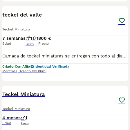
1
teckel del valle
Teckel Miniatura
7 semanas
1
1
800 €
Edad
Precio
Sexo
Camada de teckel miniaturas se entregan con todo al día en cuanto a vacunación, desparasitación interna y externa, microchip y pasaporte con procedencia lícita de centro canino profesional. Revisión veterinaria. Nos dedicamos profesionalmente al mundo del cachorro desde hace más de 17 años ,centro canino del Valle caprice, es nuestro nombre , criadores profesionales , residencia canina y veterinarios, que mejor sitio para adquirir tu nuevo miembro familiar. Núcleo de cria ES450990000078 Pueden encontrarnos de igual modo en la pagina oficial de la canina de España como uno de los pocos criadores recomendados y registrados , www.rsce.es Los precios son desde más IVA según cachorro, camada y época. Pregunten disponibilidad y precios Pregunten sin compromiso , y le damos cita para venir a ver a los peques a nuestro centro canino, pueden ver nuestras referencias como mejor criadero en Google , y redes sociales así como en nuestra web Web www.delvallecaprice.com
Criador
Con Afijo
Identidad Verificada
Méntrida
,
Toledo
(33.8km)
1
Teckel Miniatura
Teckel Miniatura
4 meses
1
Edad
Sexo