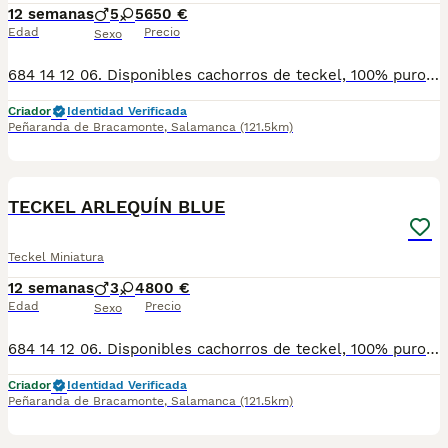
12 semanas
5
5
650 €
Edad
Precio
Sexo
684 14 12 06. Disponibles cachorros de teckel, 100% puros, con su certificado de pureza. Cachorros nacionales, criados en ambiente familiar, con mas de 15 años de experiencia. Calidad excelente, muy buen carácter y una perfecta morfología. Se entregan vacunados, desparasitados, con cartilla sanitaria, chip, pasaporte, contrato de compraventa y garantías víricas y congénitas por escrito. No busques más, ponte en contacto con nosotros a través de WhatsApp o llamadas en el 684 14 12 06 o encuéntranos en Instagram en @mascotas_ops
Criador
Identidad Verificada
Peñaranda de Bracamonte
,
Salamanca
(121.5km)
1
TECKEL ARLEQUÍN BLUE
Teckel Miniatura
12 semanas
3
4
800 €
Edad
Precio
Sexo
684 14 12 06. Disponibles cachorros de teckel, 100% puros, con su certificado de pureza. Cachorros nacionales, criados en ambiente familiar, con mas de 15 años de experiencia. Calidad excelente, muy buen carácter y una perfecta morfología. Se entregan vacunados, desparasitados, con cartilla sanitaria, chip, pasaporte, contrato de compraventa y garantías víricas y congénitas por escrito. No busques más, ponte en contacto con nosotros a través de WhatsApp o llamadas en el 684 14 12 06 o encuéntranos en Instagram en @mascotas_ops
Criador
Identidad Verificada
Peñaranda de Bracamonte
,
Salamanca
(121.5km)