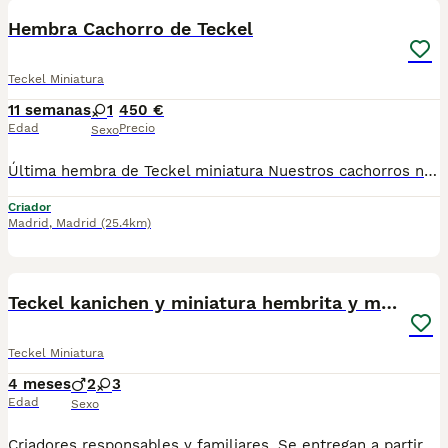
Hembra Cachorro de Teckel
Teckel Miniatura
11 semanas
1
450 €
Edad
Precio
Sexo
Última hembra de Teckel miniatura Nuestros cachorros nacen y crecen en un ambiente familiar ,sin jaulas ,con un respeto y exclusiva cria,somos respetuosos con el tiempo de destete ,cada cachorro necesita su tiempo.. Destetamos con un pienso de alta calidad , Cachorros revisados ,desde el nacimiento ,hasta la entrega por un veterinario competente ,buscando siempre el bienestar de nuestros animales.. Sociabilizados y equilibrados tanto padres como cachorros Se entregan con todo el protocolo veterinario legal Tenemos servicio de entrega personalizado a cualquier punto de España,directo.. El precio puede cambiar tanto en sexo como en características del cachorro. Dejanos tú teléfono y te mandamos toda la información fotos y vídeos ..
Criador
Madrid
,
Madrid
(25.4km)
5
Teckel kanichen y miniatura hembrita y macho
Teckel Miniatura
4 meses
2
3
Edad
Sexo
Criadores responsables y familiares. Se entregan a partir de 2 meses de edad y sus vacunas correspondientes, desparasitados. Todos los cachorros son descendientes de las mejores líneas nacionales. Se entregan en toda España con transporte de alta calidad preparado para animales, van en vehículo climatizado con chófer particular a cargo del comprador. Si tienes dudas o consultas sobre la raza, podemos resolver tus dudas por whats app ;) Abogamos por una cría nacional (no en países del este) en un ambiente familiar con personas con vocación en una cría ética y responsable, y que por encima de todo, aman a los animales Teléfono / Whats app: 641 92 23 90