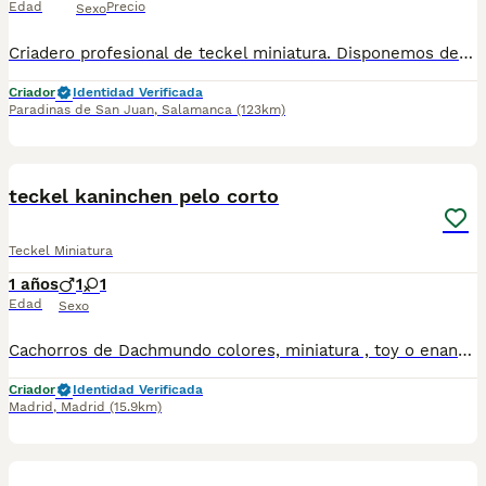
Edad
Precio
Sexo
Criadero profesional de teckel miniatura. Disponemos de una camada de teckel miniatura en chocolate y arlequín chocolate. Se entregan: - a partir de las 8 semanas - pauta de vacunación completa - desparasitación interna - Revisión veterinaria - Microchip - Pasaporte
Criador
Identidad Verificada
Paradinas de San Juan
,
Salamanca
(123km)
4
teckel kaninchen pelo corto
Teckel Miniatura
1 años
1
1
Edad
Sexo
Cachorros de Dachmundo colores, miniatura , toy o enano y Teckel Kaninchen o standar. Criaderos nacionales de Teckel pelo largo, pelo fino, pelo corto y pelo duro, de cría familiar y buenas prácticas. Disponibles en diferentes colores; arlequín o manchas, blue, merle, rubio, negro, ojos azules, marron o chocolate, azul fuego, gris, blanco, tricolor, atigrado, isabella, albino, canela,…etc. Los perritos se entregan a partir de los 2 meses de edad con sus vacunas correspondientes, desparasitados, certificado de salud, garantías tanto por enfermedad vírica como congénito genética. Se entregan en toda España con transporte de alta calidad preparado para animales, van en vehículo climatizado con chófer particular a cargo del comprador. Si tienes dudas o consultas sobre la raza, podemos resolver tus dudas por whats app ;) Los precios pueden variar según la morfología y características de cada cachorro. Perros seleccionados de calidad, abstenerse personas con presupuestos bajos y regateos Teléfono / Whats app: 641 92 23 90. Precios a partir de 500€
Criador
Identidad Verificada
Madrid
,
Madrid
(15.9km)
17