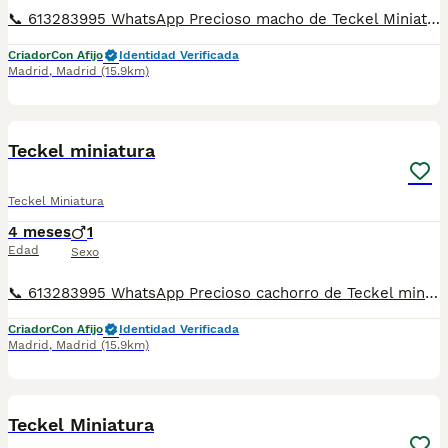
📞 613283995 WhatsApp Precioso macho de Teckel Miniatura de color Arlequín Merle plata Entregamos nuestros pequeños cachorritos con todas las garantías y cuidados necesarios , disponemos de núcleo zoológico para crianza y venta de nuestros cachorros . ✅Desparasitaciones y vacunas correspondientes a su edad . ✅Cartilla de vacunación . ✅Revisiones veterinarias . ✅Garantías víricas de 15 días . ✅Garantías genéticas de un año . Seriedad , confianza y bienestar animal son nuestra prioridad . También ofrecemos transporte propio para nuestros pequeños cachorros a toda la península , el pago lo podéis hacer contra reembolso . (con coste adicional) . Mandamos a toda España . Toledo, Málaga, Alicante, Valencia, Bilbao, Asturias, Vizcaya, Barcelona, Tarragona, Sevilla, Murcia, Valladolid, Ávila, Salamanca etc... Disponemos de varias razas Si no esta la raza que queréis llámanos , intentaremos encontrártela , trabajamos con los mejores criadores de España .
Criador
Con Afijo
Identidad Verificada
Madrid
,
Madrid
(15.9km)
1
1
Teckel miniatura
Teckel Miniatura
4 meses
1
Edad
Sexo
📞 613283995 WhatsApp Precioso cachorro de Teckel miniatura es el del video Entregamos nuestros pequeños cachorritos con todas las garantías y cuidados necesarios , disponemos de núcleo zoológico para crianza y venta de nuestros cachorros . ✅Desparasitaciones y vacunas correspondientes a su edad . ✅Cartilla de vacunación . ✅Revisiones veterinarias . ✅Garantías víricas de 15 días . ✅Garantías genéticas de un año . Seriedad , confianza y bienestar animal son nuestra prioridad . También ofrecemos transporte propio para nuestros pequeños cachorros a toda la península , el pago lo podéis hacer contra reembolso . (con coste adicional) . Mandamos a toda España . Toledo, Málaga, Alicante, Valencia, Bilbao, Asturias, Vizcaya, Barcelona, Tarragona, Sevilla, Murcia, Valladolid, Ávila, Salamanca etc... Disponemos de varias razas Si no esta la raza que queréis llámanos , intentaremos encontrártela , trabajamos con los mejores criadores de España .
Criador
Con Afijo
Identidad Verificada
Madrid
,
Madrid
(15.9km)
1
Teckel Miniatura