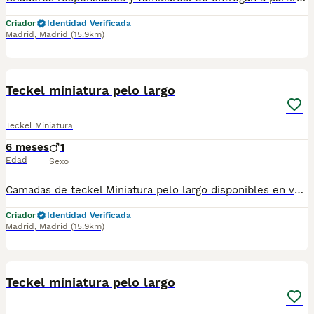
Criador
Identidad Verificada
Madrid
,
Madrid
(15.9km)
1
1
Teckel miniatura pelo largo
Teckel Miniatura
6 meses
1
Edad
Sexo
Camadas de teckel Miniatura pelo largo disponibles en varios colores y tonalidades. Machos y hembras. Criadores responsables y familiares. Se entregan a partir de 2 meses de edad y sus vacunas correspondientes, desparasitados. Todos los cachorros son descendientes de las mejores líneas nacionales. Se entregan en toda España con transporte de alta calidad preparado para animales, van en vehículo climatizado con chófer particular a cargo del comprador. Si tienes dudas o consultas sobre la raza, podemos resolver tus dudas por whats app ;) Abogamos por una cría nacional (no en países del este) en un ambiente familiar con personas con vocación en una cría ética y responsable, y que por encima de todo, aman a los animales Teléfono / Whats app: 641 92 23 90
Criador
Identidad Verificada
Madrid
,
Madrid
(15.9km)
3
Teckel miniatura pelo largo