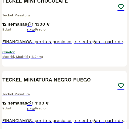
TECKEL MINI CHOCOLATE
Teckel Miniatura
12 semanas
1
1300 €
Edad
Precio
Sexo
FINANCIAMOS. perritos preciosos, se entregan a partir de 2 meses y medio de edad, con mínimo 2 vacunas y 2 desparasitaciones. Se entregan con garantía vírica y genética. Con el microchip, su cartilla oficial, contrato de compra y factura. Compra responsablemente en un criador especializado, oficial y homologado con núcleo zoológico. Llámanos para más información. Los precios varían en función de la raza, edad, color y línea del cachorros
Criador
Madrid
,
Madrid
(16.2km)
1
1
TECKEL MINIATURA NEGRO FUEGO
Teckel Miniatura
12 semanas
1
1100 €
Edad
Precio
Sexo
FINANCIAMOS. perritos preciosos, se entregan a partir de 2 meses y medio de edad, con mínimo 2 vacunas y 2 desparasitaciones. Se entregan con garantía vírica y genética. Con el microchip, su cartilla oficial, contrato de compra y factura. Compra responsablemente en un criador especializado, oficial y homologado con núcleo zoológico. Llámanos para más información. Los precios varían en función de la raza, edad, color y línea del cachorros