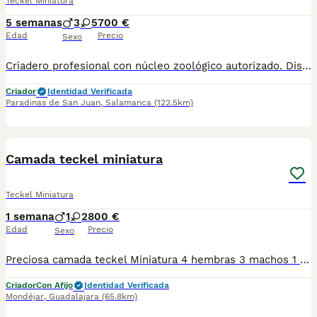
Teckel Miniatura
5 semanas
3
5
700 €
Edad
Precio
Sexo
Criadero profesional con núcleo zoológico autorizado. Disponemos de una camada de teckel miniatura en chocolate y arlequín chocolate. Se entregan: - con 2 meses - vacunación completa - desparasitaciones internas - Pasaporte y microchip - Revisión veterinaria - contrato con garantías víricas y congénitas Se atienden llamadas y WhatsApp 605 42 66 91
Criador
Identidad Verificada
Paradinas de San Juan
,
Salamanca
(122.5km)
22
3
Camada teckel miniatura
Teckel Miniatura
1 semana
1
2
800 €
Edad
Precio
Sexo
Preciosa camada teckel Miniatura 4 hembras 3 machos 1 macho arlequin plata 2 machos negros fuego 2 hembras arlequin chocolate 1 hembra chocolate 1 hembra negro fuego Solo nos quedan disponibles 3 cachorros 1 macho arlequin plata 1 hembra negro fuego 1 hembra arlequin chocolate
Criador
Con Afijo
Identidad Verificada
Mondéjar
,
Guadalajara
(65.8km)