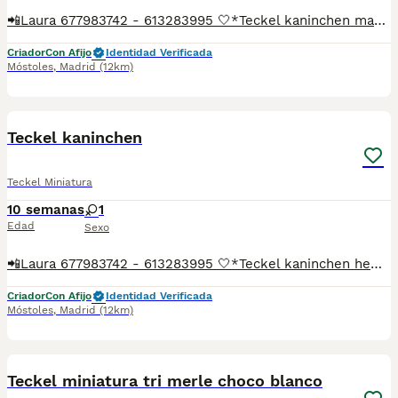
📲Laura 677983742 - 613283995 🤍*Teckel kaninchen macho chocolate *🤍 ¿Buscas un nuevo compañero para tu hogar? ❤️ Tenemos preciosos cachorros listos para encontrar una familia responsable. ✅ Vacunados ✅ Desparasitados ✅ Cartilla sanitaria ✅ Garantías incluidas ✅ Máxima atención y cuidado Se hacen envíos a toda España: Andalucía: Almería, Cádiz, Córdoba, Granada, Huelva, Jaén, Málaga, Sevilla.Aragón: Huesca, Teruel, Zaragoza.Asturias: Oviedo.Baleares: Palma.Canarias: Las Palmas de Gran Canaria, Santa Cruz de Tenerife.Cantabria: Santander.Castilla-La Mancha: Albacete, Ciudad Real, Cuenca, Guadalajara, Toledo.Castilla y León: Ávila, Burgos, León, Palencia, Salamanca, Segovia, Soria, Valladolid, Zamora.Cataluña: Barcelona, Gerona (Girona), Lérida (Lleida), Tarragona.Comunidad Valenciana: Alicante, Castellón de la Plana, Valencia.Extremadura: Badajoz, Cáceres.Galicia: La Coruña (A Coruña), Lugo, Orense (Ourense), Pontevedra.La Rioja: Logroño.Madrid: Madrid.Murcia: Murcia.Navarra: Pamplona.País Vasco: Bilbao (Vizcaya), San Sebastián (Guipúzcoa), Vitoria (Álava). 🐾 Cachorros sanos, sociables y criados con mucho cariño. 📲 ¡Pregunta sin compromiso por disponibilidad, fotos y precios por mensaje privado!
Criador
Con Afijo
Identidad Verificada
Móstoles
,
Madrid
(12km)
15
Teckel kaninchen
Teckel Miniatura
10 semanas
1
Edad
Sexo
📲Laura 677983742 - 613283995 🤍*Teckel kaninchen hembra negro fuego *🤍 ¿Buscas un nuevo compañero para tu hogar? ❤️ Tenemos preciosos cachorros listos para encontrar una familia responsable. ✅ Vacunados ✅ Desparasitados ✅ Cartilla sanitaria ✅ Garantías incluidas ✅ Máxima atención y cuidado Se hacen envíos a toda España: Andalucía: Almería, Cádiz, Córdoba, Granada, Huelva, Jaén, Málaga, Sevilla.Aragón: Huesca, Teruel, Zaragoza.Asturias: Oviedo.Baleares: Palma.Canarias: Las Palmas de Gran Canaria, Santa Cruz de Tenerife.Cantabria: Santander.Castilla-La Mancha: Albacete, Ciudad Real, Cuenca, Guadalajara, Toledo.Castilla y León: Ávila, Burgos, León, Palencia, Salamanca, Segovia, Soria, Valladolid, Zamora.Cataluña: Barcelona, Gerona (Girona), Lérida (Lleida), Tarragona.Comunidad Valenciana: Alicante, Castellón de la Plana, Valencia.Extremadura: Badajoz, Cáceres.Galicia: La Coruña (A Coruña), Lugo, Orense (Ourense), Pontevedra.La Rioja: Logroño.Madrid: Madrid.Murcia: Murcia.Navarra: Pamplona.País Vasco: Bilbao (Vizcaya), San Sebastián (Guipúzcoa), Vitoria (Álava). 🐾 Cachorros sanos, sociables y criados con mucho cariño. 📲 ¡Pregunta sin compromiso por disponibilidad, fotos y precios por mensaje privado!
Criador
Con Afijo
Identidad Verificada
Móstoles
,
Madrid
(12km)
15
1
Teckel miniatura tri merle choco blanco