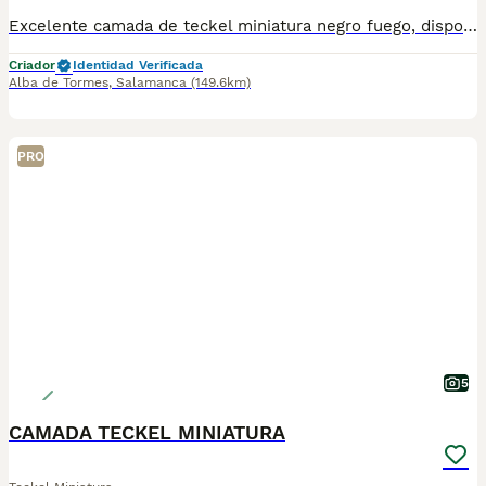
Excelente camada de teckel miniatura negro fuego, disponibles tanto machos como hembras,se entregan a partir de los dos meses con dos vacunas desparasitaciones microchip pasaporte y documentos de cesión y venta y garantía por escrito, mandamos más fotos y vídeos de los cachorros y de los padres por wassap sin ningún compromiso, seis dos seis dos tres siete tres uno ocho, precio real.
Criador
Identidad Verificada
Alba de Tormes
,
Salamanca
(149.6km)
PRO
5
CAMADA TECKEL MINIATURA