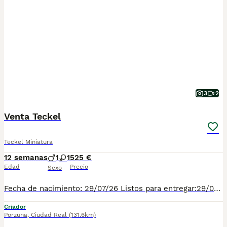
3
2
Venta Teckel
Teckel Miniatura
12 semanas
1
1
525 €
Edad
Precio
Sexo
Fecha de nacimiento: 29/07/26 Listos para entregar:29/09/26 Disponemos de 5 cámadas diferentes con un total de 26 cachorros. El precio depende del color: -Negro fuego Macho:525€ -Negro fuego Hembra:550€ -Arlequines gris plata machos:700€ -Arlequines gris plata hembras:800€ -Chocolate macho: 700€ -Chocolate hembra: 800€ -Arlequín chocolate hembra y macho: 1.200€ Los cachorros se entregan con 2 vacunas y 3 desparasitaciones, el pasaporte y el microchip.
Criador
Porzuna
,
Ciudad Real
(131.6km)