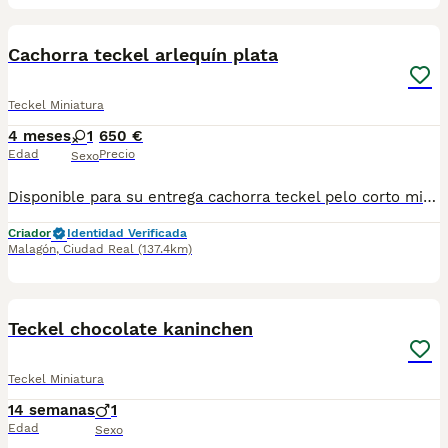
2
Cachorra teckel arlequín plata
Teckel Miniatura
4 meses
1
650 €
Edad
Precio
Sexo
Disponible para su entrega cachorra teckel pelo corto miniatura, arlequín plata,está vacunada y desparasitada,se puede ver sin compromiso
Criador
Identidad Verificada
Malagón
,
Ciudad Real
(137.4km)
17
Teckel chocolate kaninchen
Teckel Miniatura
14 semanas
1
Edad
Sexo