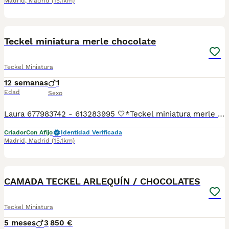
Madrid
,
Madrid
(15.1km)
15
1
Teckel miniatura merle chocolate
Teckel Miniatura
12 semanas
1
Edad
Sexo
Laura 677983742 - 613283995 🤍*Teckel miniatura merle chocolate *🤍 ¿Buscas un nuevo compañero para tu hogar? ❤️ Tenemos preciosos cachorros listos para encontrar una familia responsable. ✅ Vacunados ✅ Desparasitados ✅ Cartilla sanitaria ✅ Garantías incluidas ✅ Máxima atención y cuidado Se hacen envíos a toda España: Andalucía: Almería, Cádiz, Córdoba, Granada, Huelva, Jaén, Málaga, Sevilla.Aragón: Huesca, Teruel, Zaragoza.Asturias: Oviedo.Baleares: Palma.Canarias: Las Palmas de Gran Canaria, Santa Cruz de Tenerife.Cantabria: Santander.Castilla-La Mancha: Albacete, Ciudad Real, Cuenca, Guadalajara, Toledo.Castilla y León: Ávila, Burgos, León, Palencia, Salamanca, Segovia, Soria, Valladolid, Zamora.Cataluña: Barcelona, Gerona (Girona), Lérida (Lleida), Tarragona.Comunidad Valenciana: Alicante, Castellón de la Plana, Valencia.Extremadura: Badajoz, Cáceres.Galicia: La Coruña (A Coruña), Lugo, Orense (Ourense), Pontevedra.La Rioja: Logroño.Madrid: Madrid.Murcia: Murcia.Navarra: Pamplona.País Vasco: Bilbao (Vizcaya), San Sebastián (Guipúzcoa), Vitoria (Álava). 🐾 Cachorros sanos, sociables y criados con mucho cariño. 📲 ¡Pregunta sin compromiso por disponibilidad, fotos y precios por mensaje privado!
Criador
Con Afijo
Identidad Verificada
Madrid
,
Madrid
(15.1km)
10
CAMADA TECKEL ARLEQUÍN / CHOCOLATES
Teckel Miniatura
5 meses
3
850 €