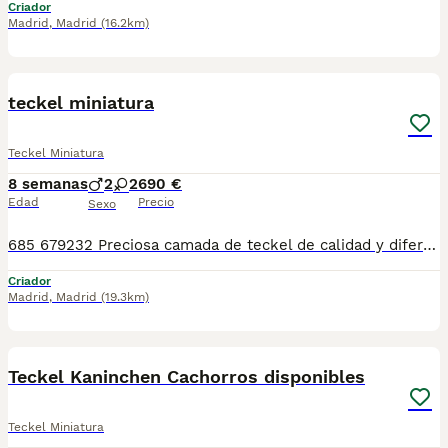
Criador
Madrid
,
Madrid
(16.2km)
1
teckel miniatura
Teckel Miniatura
8 semanas
2
2
690 €
Edad
Precio
Sexo
685 679232 Preciosa camada de teckel de calidad y diferentes colores , se entregan totalmente destetados y sus vacunas correspondientes, desparasitados interna y externamente, pasaporte y microchip, , contrato de garantia de salud. preferiblemente recogida en mano pero también podemos entregar en toda España mediante transporte de alta calidad preparado para animales y con posibilidad de pago contra reembolso Llámanos o háblanos por whats app, Teléfono 685 679 232
Criador
Madrid
,
Madrid
(19.3km)
13
Teckel Kaninchen Cachorros disponibles
Teckel Miniatura