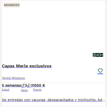
ADVANCED
3
1
Capas Merle exclusivos
Teckel Miniatura
5 semanas
3
3
1500 €
Edad
Precio
Sexo
Se entregan con vacunas, desparasitados y michochip. Además obsequiamos con un kit de bienvenida de Royal Cannin. Pedigrí Loce 120e. Socializadas criadas en familia carácter top