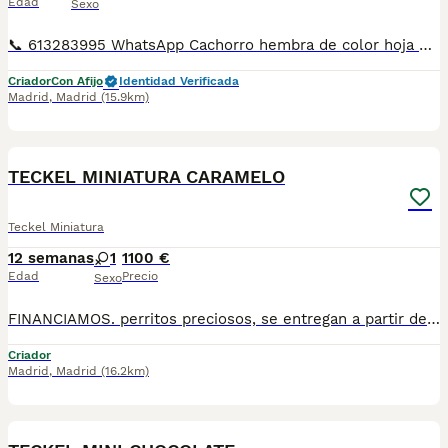
Edad
Sexo
📞 613283995 WhatsApp Cachorro hembra de color hoja de Teckel Miniatura Entregamos nuestros pequeños cachorritos con todas las garantías y cuidados necesarios , disponemos de núcleo zoológico para crianza y venta de nuestros cachorros . ✅Desparasitaciones y vacunas correspondientes a su edad . ✅Cartilla de vacunación . ✅Revisiones veterinarias . ✅Garantías víricas de 15 días . ✅Garantías genéticas de un año . Seriedad , confianza y bienestar animal son nuestra prioridad . También ofrecemos transporte propio para nuestros pequeños cachorros a toda la península , el pago lo podéis hacer contra reembolso . (con coste adicional) . Mandamos a toda España . Toledo, Málaga, Alicante, Valencia, Bilbao, Asturias, Vizcaya, Barcelona, Tarragona, Sevilla, Murcia, Valladolid, Ávila, Salamanca etc... Disponemos de varias razas Si no esta la raza que queréis llámanos , intentaremos encontrártela , trabajamos con los mejores criadores de España .
Criador
Con Afijo
Identidad Verificada
Madrid
,
Madrid
(15.9km)
1
1
TECKEL MINIATURA CARAMELO
Teckel Miniatura
12 semanas
1
1100 €
Edad
Precio
Sexo
FINANCIAMOS. perritos preciosos, se entregan a partir de 2 meses y medio de edad, con mínimo 2 vacunas y 2 desparasitaciones. Se entregan con garantía vírica y genética. Con el microchip, su cartilla oficial, contrato de compra y factura. Compra responsablemente en un criador especializado, oficial y homologado con núcleo zoológico. Llámanos para más información. Los precios varían en función de la raza, edad, color y línea del cachorros
Criador
Madrid
,
Madrid
(16.2km)
1
1