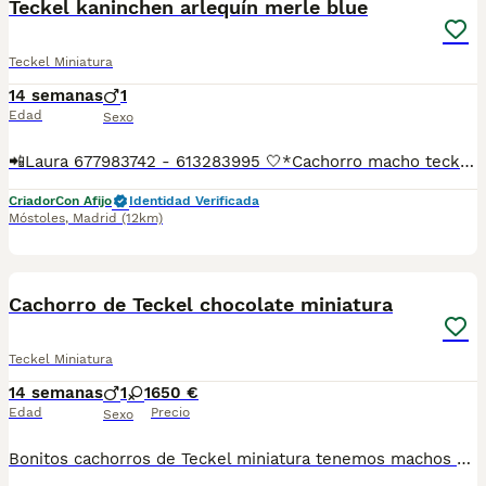
Teckel kaninchen arlequín merle blue
Teckel Miniatura
14 semanas
1
Edad
Sexo
📲Laura 677983742 - 613283995 🤍*Cachorro macho teckel kaninchen arlequín merle blue*🤍 ¿Buscas un nuevo compañero para tu hogar? ❤️ Tenemos preciosos cachorros listos para encontrar una familia responsable. ✅ Vacunados ✅ Desparasitados ✅ Cartilla sanitaria ✅ Garantías incluidas ✅ Máxima atención y cuidado Se hacen envíos a toda España: Andalucía: Almería, Cádiz, Córdoba, Granada, Huelva, Jaén, Málaga, Sevilla.Aragón: Huesca, Teruel, Zaragoza.Asturias: Oviedo.Baleares: Palma.Canarias: Las Palmas de Gran Canaria, Santa Cruz de Tenerife.Cantabria: Santander.Castilla-La Mancha: Albacete, Ciudad Real, Cuenca, Guadalajara, Toledo.Castilla y León: Ávila, Burgos, León, Palencia, Salamanca, Segovia, Soria, Valladolid, Zamora.Cataluña: Barcelona, Gerona (Girona), Lérida (Lleida), Tarragona.Comunidad Valenciana: Alicante, Castellón de la Plana, Valencia.Extremadura: Badajoz, Cáceres.Galicia: La Coruña (A Coruña), Lugo, Orense (Ourense), Pontevedra.La Rioja: Logroño.Madrid: Madrid.Murcia: Murcia.Navarra: Pamplona.País Vasco: Bilbao (Vizcaya), San Sebastián (Guipúzcoa), Vitoria (Álava). 🐾 Cachorros sanos, sociables y criados con mucho cariño. 📲 ¡Pregunta sin compromiso por disponibilidad, fotos y precios por mensaje privado!
Criador
Con Afijo
Identidad Verificada
Móstoles
,
Madrid
(12km)
5
Cachorro de Teckel chocolate miniatura
Teckel Miniatura
14 semanas
1
1
650 €
Edad
Precio
Sexo
Bonitos cachorros de Teckel miniatura tenemos machos y hembras ,distintos colores Nuestros cachorros nacen y crecen en un ambiente familiar ,sin jaulas ,con un respeto y exclusiva cria,somos respetuosos con el tiempo de destete ,cada cachorro necesita su tiempo.. Destetamos con un pienso de alta calidad , Cachorros revisados ,desde el nacimiento ,hasta la entrega por un veterinario competente ,buscando siempre el bienestar de nuestros animales.. Sociabilizados y equilibrados tanto padres como cachorros Se entregan con todo el protocolo veterinario legal Tenemos servicio de entrega personalizado a cualquier punto de España,directo.. El precio puede cambiar tanto en sexo como en características del cachorro. Dejanos tú teléfono y te mandamos toda la información fotos y vídeos ..