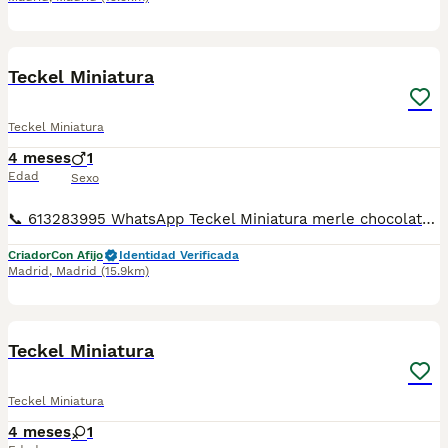
1
1
Teckel Miniatura
Teckel Miniatura
4 meses
1
Edad
Sexo
📞 613283995 WhatsApp Teckel Miniatura merle chocolate Entregamos nuestros pequeños cachorritos con todas las garantías y cuidados necesarios , disponemos de núcleo zoológico para crianza y venta de nuestros cachorros . ✅Desparasitaciones y vacunas correspondientes a su edad . ✅Cartilla de vacunación . ✅Revisiones veterinarias . ✅Garantías víricas de 15 días . ✅Garantías genéticas de un año . Seriedad , confianza y bienestar animal son nuestra prioridad . También ofrecemos transporte propio para nuestros pequeños cachorros a toda la península , el pago lo podéis hacer contra reembolso . (con coste adicional) . Mandamos a toda España . Toledo, Málaga, Alicante, Valencia, Bilbao, Asturias, Vizcaya, Barcelona, Tarragona, Sevilla, Murcia, Valladolid, Ávila, Salamanca etc... Disponemos de varias razas Si no esta la raza que queréis llámanos , intentaremos encontrártela , trabajamos con los mejores criadores de España .
Criador
Con Afijo
Identidad Verificada
Madrid
,
Madrid
(15.9km)
1
1
Teckel Miniatura
Teckel Miniatura
4 meses
1