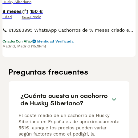
Husky Siberiano
8 meses
1
150 €
Edad
Precio
Sexo
📞 613283995 WhatsApp Cachorros de % meses criado en un ambiente muy familiar de Husky siberiano , es muy bueno con los perros y con la gente y muy jugueton Entregamos nuestros pequeños cachorritos con todas las garantías y cuidados necesarios , disponemos de núcleo zoológico para crianza y venta de nuestros cachorros . ✅Desparasitaciones y vacunas correspondientes a su edad . ✅Cartilla de vacunación . ✅Revisiones veterinarias . ✅Garantías víricas de 15 días . ✅Garantías genéticas de un año . Seriedad , confianza y bienestar animal son nuestra prioridad . También ofrecemos transporte propio para nuestros pequeños cachorros a toda la península , el pago lo podéis hacer contra reembolso . (con coste adicional) . Mandamos a toda España . Disponemos de varias razas Si no esta la raza que queréis llámanos , intentaremos encontrártela , trabajamos con los mejores criadores de España .
Criador
Con Afijo
Identidad Verificada
Madrid
,
Madrid
(15.9km)
Preguntas frecuentes
¿Cuánto cuesta un cachorro
de Husky Siberiano?
El coste medio de un cachorro de Husky
Siberiano en España es de aproximadamente
551€, aunque los precios pueden variar
según factores como el pedigrí, la