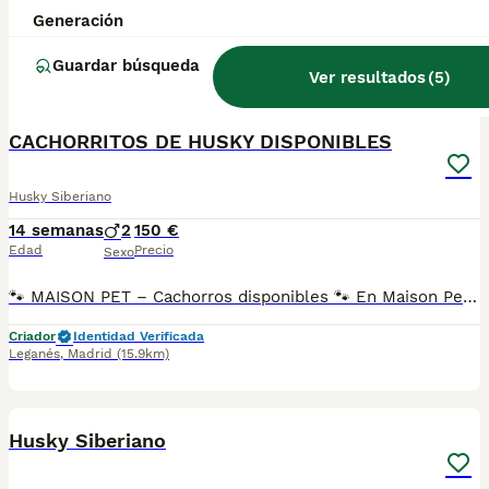
Generación
Criador
Con Afijo
Identidad Verificada
Almoguera
,
Guadalajara
(80.5km)
Guardar búsqueda
Ver resultados
(
5
)
1
1
CACHORRITOS DE HUSKY DISPONIBLES
Husky Siberiano
14 semanas
2
150 €
Edad
Precio
Sexo
🐾 MAISON PET – Cachorros disponibles 🐾 En Maison Pet contamos con cachorros disponibles de varias razas criados con dedicación, responsabilidad y mucho amor. 📍 Nos encontramos en Alameda de la Sagra (Toledo) y somos un criadero con Núcleo Zoológico propio y todos los permisos en regla. Trabajamos con más de 20 razas, entre ellas: 🐶 Pomerania 🐶 Teckel arlequín 🐶 Teckel negro fuego 🐶 Chihuahua 🐶 Mini Pinscher 🐶 Bodeguero 🐶 Shih Tzu 🐶 Golden Retriever 🐶 Dálmata 🐶 Bulldog Francés Fluffy 🐶 Bichón Maltés ✨ ¡y muchas más! Seleccionamos cuidadosamente nuestros ejemplares para ofrecer cachorros con excelente salud, genética y morfología, respetando siempre los estándares de cada raza. Contamos con un equipo especializado para cada raza, lo que nos permite dedicarles el tiempo, cuidados y atención necesarios. Nuestros cachorros nacen y crecen en ambiente familiar, con condiciones higiénico-sanitarias excepcionales y están correctamente socializados, fomentando un carácter equilibrado y tranquilo con personas y otros animales. 📋 Nuestros cachorros se entregan con: ✔ Vacunas correspondientes a su edad y cartilla veterinaria ✔ Desparasitación interna y externa ✔ Garantía vírica de 14 días ✔ Garantía congénita/genética mortal de 1 año ✔ Seguimiento y asesoramiento durante los primeros 15 días tras la llegada a su nuevo hogar 💰 Importante: Los precios que aparecen en los anuncios corresponden al importe de reserva del cachorro. El precio final puede variar según morfología, genética, calidad del ejemplar y disponibilidad en ese momento. 📲 Más información o disponibilidad: WhatsApp: 34 639 14 55 03 📸 Instagram: @maisonpetmadrid 🎵 TikTok: @maisonpetspain ✨ Estaremos encantados de ayudarte a encontrar a tu nuevo compañero de vida.
Criador
Identidad Verificada
Leganés
,
Madrid
(15.9km)
10
1
Husky Siberiano