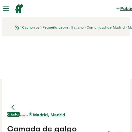
Publi
Cachorros
Pequeño Lebrel Italiano
Comunidad de Madrid
Ma
Criador
Madrid, Madrid
1 semana
Mamá
Mamá
Camada de galgo