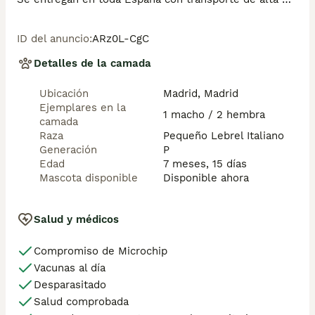
calidad preparado para animales, van en vehículo 
climatizado con chófer particular a cargo del 
ID del anuncio
:
ARz0L-CgC
comprador. 

Si tienes dudas o consultas sobre la raza, podemos 
Detalles de la camada
resolver tus dudas por whats app ;) 

Abogamos por una cría nacional (no en países del 
Ubicación
Madrid, Madrid
este) en un ambiente familiar con personas con 
Ejemplares en la
vocación en una cría ética y responsable, y que por 
1 macho / 2 hembra
camada
encima de todo, aman a los animales

Raza
Pequeño Lebrel Italiano
Teléfono / Whats app: 641 92 23 90
Generación
P
Edad
7 meses, 15 días
Mascota disponible
Disponible ahora
Salud y médicos
Compromiso de Microchip
Vacunas al día
Desparasitado
Salud comprobada