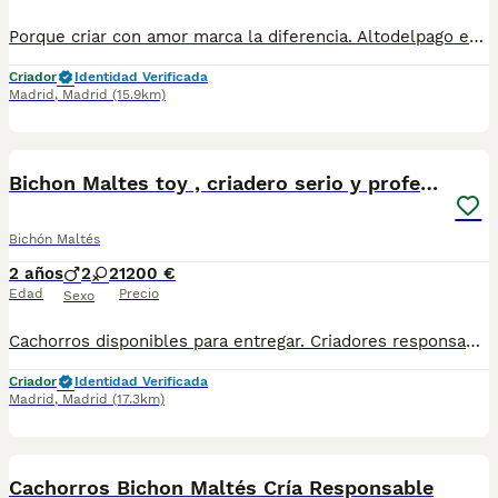
Porque criar con amor marca la diferencia. Altodelpago es un criadero familiar donde cada perro recibe atención individual, socialización desde pequeño y el mejor entorno para desarrollarse. altodelpago.es · tlf 679 67 30 10
Criador
Identidad Verificada
Madrid
,
Madrid
(15.9km)
10
Bichon Maltes toy , criadero serio y profesional
Bichón Maltés
2 años
2
2
1200 €
Edad
Precio
Sexo
Cachorros disponibles para entregar. Criadores responsables y profesionales. Desconfía de precios económicos , compraventas y demás . En nuestro criadero puedes ver a los ejemplares con sus padres y conocer dónde y cómo los criamos. Es muy importante . WEB altodelpago.es Tlf 679 67 30 10
Criador
Identidad Verificada
Madrid
,
Madrid
(17.3km)
3
Cachorros Bichon Maltés Cría Responsable