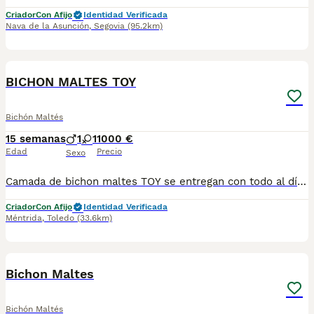
Criador
Con Afijo
Identidad Verificada
Nava de la Asunción
,
Segovia
(95.2km)
1
BICHON MALTES TOY
Bichón Maltés
15 semanas
1
1
1000 €
Edad
Precio
Sexo
Camada de bichon maltes TOY se entregan con todo al día en cuanto a vacunación, desparasitación interna y externa, microchip y pasaporte con procedencia lícita de centro canino profesional. Revisión veterinaria. Nos dedicamos profesionalmente al mundo del cachorro desde hace más de 17 años ,centro canino del Valle caprice, es nuestro nombre , criadores profesionales , residencia canina y veterinarios, que mejor sitio para adquirir tu nuevo miembro familiar. Núcleo de cria ES450990000078 Pueden encontrarnos de igual modo en la pagina oficial de la canina de España como uno de los pocos criadores recomendados y registrados , www.rsce.es Los precios son desde más IVA según cachorro, camada y época. Pregunten disponibilidad y precios Pregunten sin compromiso , y le damos cita para venir a ver a los peques a nuestro centro canino, pueden ver nuestras referencias como mejor criadero en Google , y redes sociales así como en nuestra web Web www.delvallecaprice.com
Criador
Con Afijo
Identidad Verificada
Méntrida
,
Toledo
(33.6km)
4
5
Bichon Maltes
Bichón Maltés