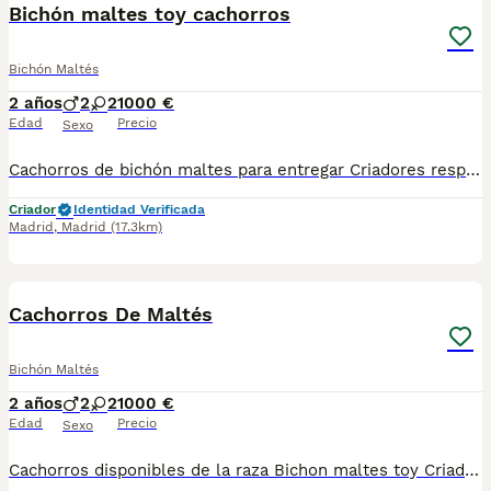
Bichón maltes toy cachorros
Bichón Maltés
2 años
2
2
1000 €
Edad
Precio
Sexo
Cachorros de bichón maltes para entregar Criadores responsables de la raza Criados en el mejor ambiente natural. 12000 m2 en plena naturaleza. altodelpago.es @altodelpago tlf 679 67 30 10 Contacta con nosotros para obtener una información más detallada y saber disponibilidad de nuestros ejemplares. pedimos seriedad
Criador
Identidad Verificada
Madrid
,
Madrid
(17.3km)
3
Cachorros De Maltés
Bichón Maltés
2 años
2
2
1000 €
Edad
Precio
Sexo
Cachorros disponibles de la raza Bichon maltes toy Criadores responsables y profesionales. Exigimos seriedad. Posibilidad de ver a los ejemplares en su lugar de nacimiento junto con sus padres. Se entregan con toda su documentación en regla. tlf 679 67 30 10 preferimos una llamada teléfonica para resolver dudas, pero podeis conocernos en altodelpago.es intagram@altodelpago