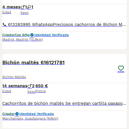
4 meses
1
1
Edad
Sexo
📞 613283995 WhatsAppPreciosos cachorros de Bichon Maltes de Linea Coreana . Disponemos de machos y de hembras a cual mas lindo . Entregamos vacunados desparasitados cartilla sanitaria y garantías de enfermedades víricas y congénitas de un año . Mandamos a toda España y puedes pagar cuando llegue el cachorrito tenemos transporte propio para la entrega
Criador
Con Afijo
Identidad Verificada
Madrid
,
Madrid
(15.9km)
1
Bichón maltés 616121781
Bichón Maltés
14 semanas
2
650 €
Edad
Precio
Sexo
Cachorritos de bichón maltés Se entregan cartilla pasaporte Desparasitaciones al día Vacunas correspondientes a su edad Criados en ambiente familiar"una niña" Para más información al WhatsApp 616121781
Criador
Identidad Verificada
Marchamalo
,
Guadalajara
(64km)
5