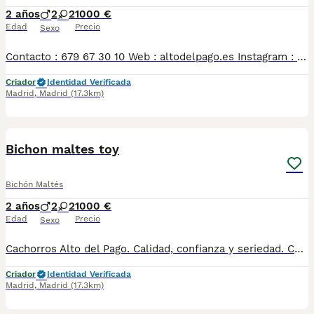
2 años
2
2
1000 €
Edad
Precio
Sexo
Contacto : 679 67 30 10 Web : altodelpago.es Instagram : @altodelpago Criados en ambiente familiar, en plena naturaleza. Se entregan con toda su documentación y cartilla. Posibilidad de visitarnos cualquier dia del año. Pedimos seriedad y responsabilidad.
Criador
Identidad Verificada
Madrid
,
Madrid
(17.3km)
4
Bichon maltes toy
Bichón Maltés
2 años
2
2
1000 €
Edad
Precio
Sexo
Cachorros Alto del Pago. Calidad, confianza y seriedad. Contacto : 679 67 30 10 Web : altodelpago.es Instagram : @altodelpago
Criador
Identidad Verificada
Madrid
,
Madrid
(17.3km)
3