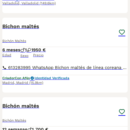
Valladolid
,
Valladolid
(149.6km)
8
Bichon maltés
Bichón Maltés
6 meses
1
1
950 €
Edad
Precio
Sexo
📞 613283995 WhatsApp Bichon maltés de línea coreana de los mas pequeñines un verdadero capricho . Entregamos nuestros pequeños cachorritos con todas las garantías y cuidados necesarios , disponemos de núcleo zoológico para crianza y venta de nuestros cachorros . ✅Desparasitaciones y vacunas correspondientes a su edad . ✅Cartilla de vacunación . ✅Revisiones veterinarias . ✅Garantías víricas de 15 días . ✅Garantías genéticas de un año . Seriedad , confianza y bienestar animal son nuestra prioridad . También ofrecemos transporte propio para nuestros pequeños cachorros a toda la península , el pago lo podéis hacer contra reembolso . (con coste adicional) . Mandamos a toda España . Disponemos de varias razas Si no esta la raza que queréis llámanos , intentaremos encontrártela , trabajamos con los mejores criadores de España .
Criador
Con Afijo
Identidad Verificada
Madrid
,
Madrid
(15.9km)
3
Bichón maltés
Bichón Maltés
12 semanas
1
700 €