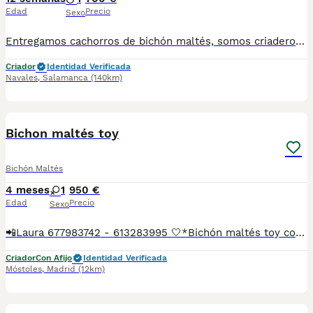
Edad
Precio
Sexo
Entregamos cachorros de bichón maltés, somos criadero con células zoológica. La mascota se entrega con todo. Hablamos por WhatsApp o por teléfono para resolver las dudas. 655 268 766
Criador
Identidad Verificada
Navales
,
Salamanca
(140km)
12
Bichon maltés toy
Bichón Maltés
4 meses
1
950 €
Edad
Precio
Sexo
📲Laura 677983742 - 613283995 🤍*Bichón maltés toy coreano*🤍 ¿Buscas un nuevo compañero para tu hogar? ❤️ Tenemos preciosos cachorros listos para encontrar una familia responsable. ✅ Vacunados ✅ Desparasitados ✅ Cartilla sanitaria ✅ Garantías incluidas ✅ Máxima atención y cuidado Se hacen envíos a toda España: Andalucía: Almería, Cádiz, Córdoba, Granada, Huelva, Jaén, Málaga, Sevilla.Aragón: Huesca, Teruel, Zaragoza.Asturias: Oviedo.Baleares: Palma.Canarias: Las Palmas de Gran Canaria, Santa Cruz de Tenerife.Cantabria: Santander.Castilla-La Mancha: Albacete, Ciudad Real, Cuenca, Guadalajara, Toledo.Castilla y León: Ávila, Burgos, León, Palencia, Salamanca, Segovia, Soria, Valladolid, Zamora.Cataluña: Barcelona, Gerona (Girona), Lérida (Lleida), Tarragona.Comunidad Valenciana: Alicante, Castellón de la Plana, Valencia.Extremadura: Badajoz, Cáceres.Galicia: La Coruña (A Coruña), Lugo, Orense (Ourense), Pontevedra.La Rioja: Logroño.Madrid: Madrid.Murcia: Murcia.Navarra: Pamplona.País Vasco: Bilbao (Vizcaya), San Sebastián (Guipúzcoa), Vitoria (Álava). 🐾 Cachorros sanos, sociables y criados con mucho cariño. 📲 ¡Pregunta sin compromiso por disponibilidad, fotos y precios por mensaje privado!
Criador
Con Afijo
Identidad Verificada
Móstoles
,
Madrid
(12km)
5