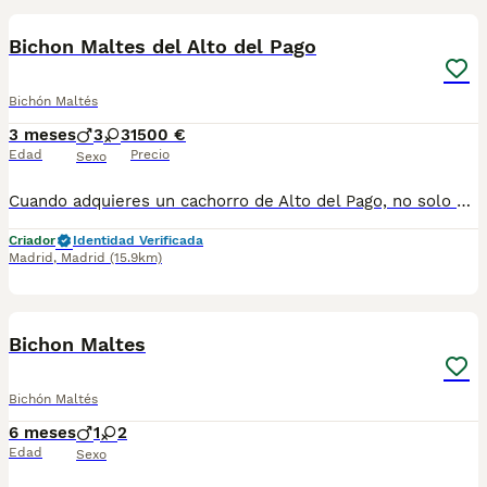
Bichon Maltes del Alto del Pago
Bichón Maltés
3 meses
3
3
1500 €
Edad
Precio
Sexo
Cuando adquieres un cachorro de Alto del Pago, no solo estás incorporando un perro a tu vida… estás eligiendo una forma de criar basada en la excelencia, la transparencia y el respeto absoluto por cada ejemplar. En nuestro criadero trabajamos con una selección muy cuidada de líneas, priorizando siempre la salud, el carácter y la estabilidad del cachorro. Cada camada es planificada con criterio, sin prisas y con un seguimiento constante desde el primer día. Creemos en hacer las cosas bien y en enseñarlas tal cual son. Por eso, abrimos las puertas de nuestra casa, mostramos nuestro día a día y acompañamos a cada familia con total cercanía y honestidad durante todo el proceso. Somos profesionales con todas las licencias en regla para poder ejercer esta maravillosa actividad, y no tenemos intermediarios, para adquirir un ejemplar de ALTO DEL PAGO, debes tratar personalmente con nosotros, venir a nuestra casa, donde conoceras nuestras espectaculares instalaciones, verás a los padres de los cachorros junto a los pequeñajos y podrás escoger a tu compañero. Los cachorros se entregan siempre con su completa documentación, microchip implantado, certificados de salud de los progenitores, vacunados y desparasitados. visita nuestra web altodelpago.es o conocenos en redes sociales : instagram @altodelpago Teléfono de atención al cliente : 679 67 30 10
Criador
Identidad Verificada
Madrid
,
Madrid
(15.9km)
5
1
Bichon Maltes
Bichón Maltés
6 meses
1
2
Edad
Sexo