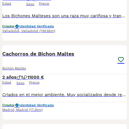
Edad
Precio
Sexo
Los Bichones Malteses son una raza muy cariñosa y tranquila. Son unos compañeros perfectos para aquellas personas que buscan tranquilidad y buena compañía ❤️🐶. Se entregan a los 2️⃣ meses de edad con: 2️⃣ Vacunas 🪪 Microchip ✈️ Pasaporte Veterinario Oficial 2️⃣ Desparasitaciones En el contrato de compraventa se especifican las garantías sanitarias 📑🏥. En Centro Canino Cauca nuestra prioridad es la cría responsable para una salud excelente tanto para las madres como para los cachorros, más de 20 años de experiencia nos avalan con clientes satisfechos por toda España 🇪🇸. Nuestra página web: https://centrocauca.es/ ¡CONTÁCTANOS! 🫵🐶. 638009917 📞.
Criador
Identidad Verificada
Valladolid
,
Valladolid
(149.6km)
4
Cachorros de Bichon Maltes
Bichón Maltés
2 años
1
1
1000 €
Edad
Precio
Sexo
Criados en el mejor ambiente. Muy socializados desde recien nacidos Con todo en regla. Se entregan con todo el protocolo sanitario al día, cartilla, vacunas pertinentes a la edad, desparasitaciones internas y externas, contrato y garantías. Puede conocernos en altodelpago.es o en instagram @altodelpago Tlf y whastapp 679 67 30 10 Instalaciones en plena naturaleza. visitanos cualquier dia del año
Criador
Identidad Verificada
Madrid
,
Madrid
(17.3km)
4