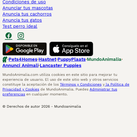
Condiciones de uso
Anunciar tus mascotas
Anuncia tus cachorros
Anuncia tus gatos
Test perro ideal
Pets4Homes
Hastnet
PuppyPlaats
MundoAnimalia
Annunci Animali
Lancaster Puppies
MundoAnimalia.com utiliza cookies en este sitio para mejorar tu
experiencia de usuario. El uso de este sitio web y otros servicios
constituye la aceptación de los
Términos y Condiciones
y
la Política de
Privacidad y Cookies
de MundoAnimalia. Puedes
Administrar tus
preferencias
en cualquier momento.
© Derechos de autor
2026
-
Mundoanimalia