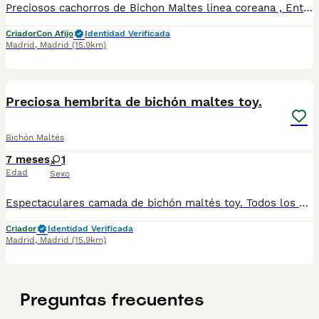
Preciosos cachorros de Bichon Maltes linea coreana , Entregamos con vacunas y desparasitaciones según la edad . Mandamos a toda España y puede pagar cuando te llegue el cachorro . Cachorros criados en familia en en ambiente natural
Criador
Con Afijo
Identidad Verificada
Madrid
,
Madrid
(15.9km)
4
Preciosa hembrita de bichón maltes toy.
Bichón Maltés
7 meses
1
Edad
Sexo
Espectaculares camada de bichón maltés toy. Todos los cachorritos se entregan con unos dos meses y medio de edad y sus vacunas correspondientes, desparasitados interna y externamente, con certificado de salud, y garantía tanto por enfermedad vírica como congénito genética. Posibilidad de entregar en toda España mediante transporte propio preparado para animales y con chofer privado. Los precios pueden variar según las características y morfología de cada cachorro. Añádenos al whats app o llámanos, y encantados atenderemos todas tus dudas y consultas. Teléfono / Whats app: 641 92 23 90
Criador
Identidad Verificada
Madrid
,
Madrid
(15.9km)
Preguntas frecuentes