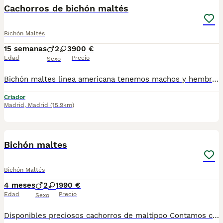
Cachorros de bichón maltés
Bichón Maltés
15 semanas
2
3
900 €
Edad
Precio
Sexo
Bichón maltes linea americana tenemos machos y hembras ,distintos colores Nuestros cachorros nacen y crecen en un ambiente familiar ,sin jaulas ,con un respeto y exclusiva cria,somos respetuosos con el tiempo de destete ,cada cachorro necesita su tiempo.. Destetamos con un pienso de alta calidad , Cachorros revisados ,desde el nacimiento ,hasta la entrega por un veterinario competente ,buscando siempre el bienestar de nuestros animales.. Sociabilizados y equilibrados tanto padres como cachorros Se entregan con todo el protocolo veterinario legal,y garantías por escrito completas.. Tenemos servicio de entrega personalizado a cualquier punto de España,directo.. El precio puede cambiar tanto en sexo como en características del cachorro. Dejanos tú teléfono y te mandamos toda la información fotos y vídeos ..
Criador
Madrid
,
Madrid
(15.9km)
1
1
Bichón maltes
Bichón Maltés
4 meses
2
1
990 €
Edad
Precio
Sexo
Disponibles preciosos cachorros de maltipoo Contamos con hembras y machos. Somos un criadero familiar y te ofrecemos la posibilidad de venir a conocer a los cachorros en persona o mediante videollamada. Entregamos a los cachorros con todo en regla: • Vacunas correspondientes a su edad • Desparasitación interna y externa • Cartilla sanitaria • Revisión veterinaria • Pasaporte • Microchip • Contrato de adopción con garantías Realizamos entregas en toda la península, incluyendo: Galicia, Cantabria, País Vasco, Barcelona, Zaragoza, Huesca, Valencia, Castilla-La Mancha, Castilla y León, , Murcia y Andalucía. Para cualquier consulta o para recibir fotos y vídeos de los cachorros, no dudes en contactarnos. También puedes ver más en nuestro perfil: [@cachorrospippiespremium]. 📞 Teléfono y WhatsApp: 663 736 099 Atendemos de lunes a domingo. Preguntar por Carla. ¡Estaremos encantados de ayudarte!