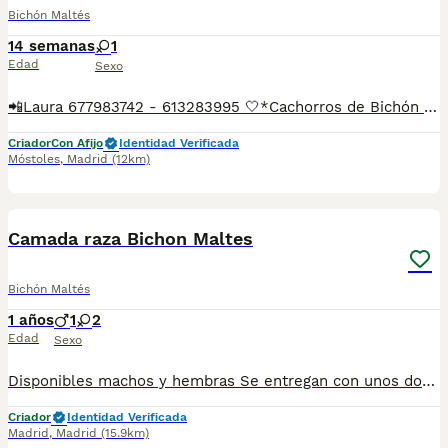
Bichón Maltés
14 semanas
1
Edad
Sexo
📲Laura 677983742 - 613283995 🤍*Cachorros de Bichón maltés toy hembras*🤍 ¿Buscas un nuevo compañero para tu hogar? ❤️ Tenemos preciosos cachorros listos para encontrar una familia responsable. ✅ Vacunados ✅ Desparasitados ✅ Cartilla sanitaria ✅ Garantías incluidas ✅ Máxima atención y cuidado Se hacen envíos a toda España: Andalucía: Almería, Cádiz, Córdoba, Granada, Huelva, Jaén, Málaga, Sevilla.Aragón: Huesca, Teruel, Zaragoza.Asturias: Oviedo.Baleares: Palma.Canarias: Las Palmas de Gran Canaria, Santa Cruz de Tenerife.Cantabria: Santander.Castilla-La Mancha: Albacete, Ciudad Real, Cuenca, Guadalajara, Toledo.Castilla y León: Ávila, Burgos, León, Palencia, Salamanca, Segovia, Soria, Valladolid, Zamora.Cataluña: Barcelona, Gerona (Girona), Lérida (Lleida), Tarragona.Comunidad Valenciana: Alicante, Castellón de la Plana, Valencia.Extremadura: Badajoz, Cáceres.Galicia: La Coruña (A Coruña), Lugo, Orense (Ourense), Pontevedra.La Rioja: Logroño.Madrid: Madrid.Murcia: Murcia.Navarra: Pamplona.País Vasco: Bilbao (Vizcaya), San Sebastián (Guipúzcoa), Vitoria (Álava). 🐾 Cachorros sanos, sociables y criados con mucho cariño. 📲 ¡Pregunta sin compromiso por disponibilidad, fotos y precios por mensaje privado!
Criador
Con Afijo
Identidad Verificada
Móstoles
,
Madrid
(12km)
1
3
Camada raza Bichon Maltes
Bichón Maltés
1 años
1
2
Edad
Sexo
Disponibles machos y hembras Se entregan con unos dos meses y medio de edad y sus vacunas correspondientes, desparasitados, certificado de salud, garantías por escrito tanto por enfermedad vírica como congénito genética. Todos los cachorros son descendientes de las mejores líneas nacionales, criados por profesionales expertos. Se entregan en toda España con transporte propio de alta calidad preparado para animales, van en vehículo climatizado con chófer particular a cargo del comprador. Teléfono / Whats app: 641 92 23 90 Precio a partir de 1000€
Criador
Identidad Verificada
Madrid
,
Madrid
(15.9km)