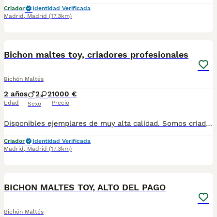
Criador
Identidad Verificada
Madrid
,
Madrid
(17.3km)
5
Bichon maltes toy, criadores profesionales
Bichón Maltés
2 años
2
2
1000 €
Edad
Precio
Sexo
Disponibles ejemplares de muy alta calidad. Somos criadores con muchos años de experiencia en la raza, responsables y entregamos nuestros ejemplares con toda su documentación en regla Pedimos seriedad Contacto : 679 67 30 10 Web : altodelpago.es Instagram : @altodelpago
Criador
Identidad Verificada
Madrid
,
Madrid
(17.3km)
5
BICHON MALTES TOY, ALTO DEL PAGO
Bichón Maltés