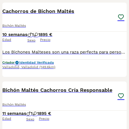
Cachorros de Bichon Maltés
Bichón Maltés
10 semanas
1
1
895 €
Edad
Precio
Sexo
Los Bichones Malteses son una raza perfecta para personas mayores, son muy tranquilos y cariñosos. No dejan pelos por lo que también son perfectos para personas con alergia a los perros y quiera un peludo. Se entregan a los 2️⃣ meses de edad con: 2️⃣ Vacunas 🪪 Microchip ✈️ Pasaporte Veterinario Oficial 2️⃣ Desparasitaciones En el contrato de compraventa se especifican las garantías sanitarias 📑🏥. En Centro Canino Cauca nuestra prioridad es la cría responsable para una salud excelente tanto para las madres como para los cachorros, más de 20 años de experiencia nos avalan con clientes satisfechos por toda España 🇪🇸. Nuestra página web: https://centrocauca.es/ ¡CONTÁCTANOS! 🫵🐶. 638009917 📞.
Criador
Identidad Verificada
Valladolid
,
Valladolid
(149.6km)
3
Bichón Maltés Cachorros Cría Responsable
Bichón Maltés
11 semanas
1
1
895 €
Edad
Precio
Sexo