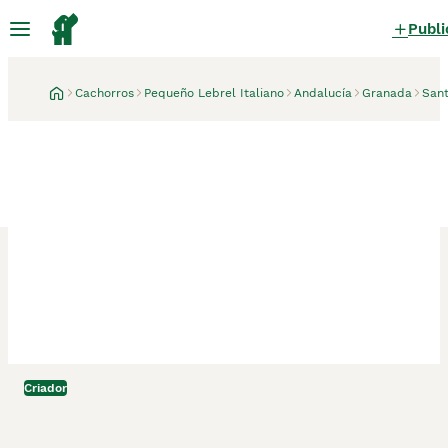
Publi
Cachorros
Pequeño Lebrel Italiano
Andalucía
Granada
Sant
Criador
Santa Fe, Granada
3 semanas
Cachorros de lebrel