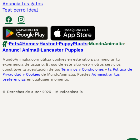
Anuncia tus gatos
Test perro ideal
Pets4Homes
Hastnet
PuppyPlaats
MundoAnimalia
Annunci Animali
Lancaster Puppies
MundoAnimalia.com utiliza cookies en este sitio para mejorar tu
experiencia de usuario. El uso de este sitio web y otros servicios
constituye la aceptación de los
Términos y Condiciones
y
la Política de
Privacidad y Cookies
de MundoAnimalia. Puedes
Administrar tus
preferencias
en cualquier momento.
© Derechos de autor
2026
-
Mundoanimalia