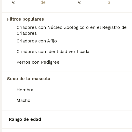
€
€
Springer
Filtros populares
Criadores con Núcleo Zoológico o en el Registro de
English Springer Spaniel
Criadores
15 semanas
1
450 €
Criadores con Afijo
Edad
Precio
Sexo
Criadores con identidad verificada
Se entregan a partir de los 60 días con las vacunas y desparasitsciones correspondiente a su edad chip no incluido en el precio
Perros con Pedigree
Criador
Con Afijo
Identidad Verificada
Novés
,
Toledo
(101.3km)
Sexo de la mascota
Hembra
Preguntas frecuentes
Macho
¿Cuánto cuesta un cachorro
Rango de edad
de English Springer Spaniel?