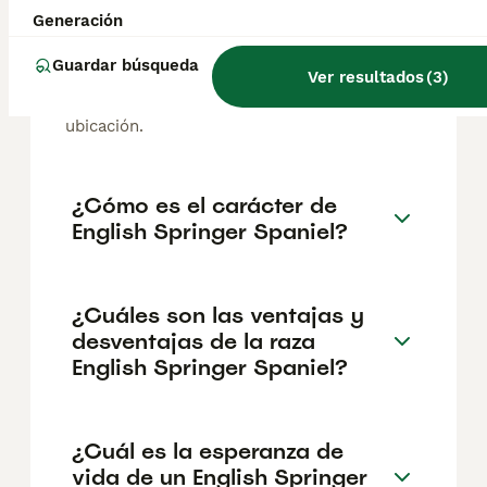
El coste medio de un cachorro de English
Generación
Springer Spaniel en España es de
aproximadamente 425€, aunque los precios
Guardar búsqueda
Ver resultados
(
3
)
pueden variar según factores como el
pedigrí, la reputación del criador y la
ubicación.
¿Cómo es el carácter de
English Springer Spaniel?
¿Cuáles son las ventajas y
desventajas de la raza
English Springer Spaniel?
¿Cuál es la esperanza de
vida de un English Springer