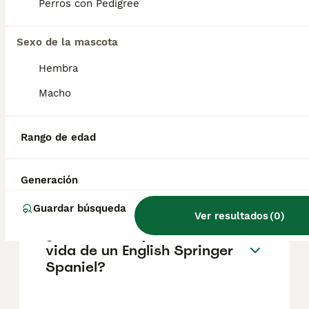
pueden variar según factores como el
Perros con Pedigree
pedigrí, la reputación del criador y la
ubicación.
Sexo de la mascota
Hembra
¿Cómo es el carácter de
English Springer Spaniel?
Macho
Rango de edad
¿Cuáles son las ventajas y
desventajas de la raza
English Springer Spaniel?
Generación
Guardar búsqueda
Ver resultados
(
0
)
¿Cuál es la esperanza de
vida de un English Springer
Spaniel?