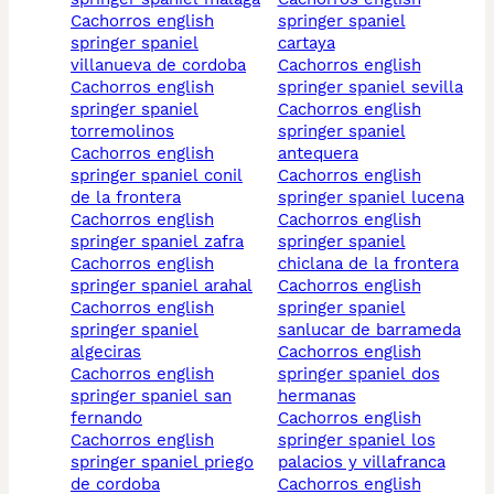
cachorros english
springer spaniel
springer spaniel
cartaya
villanueva de cordoba
cachorros english
cachorros english
springer spaniel sevilla
springer spaniel
cachorros english
torremolinos
springer spaniel
cachorros english
antequera
springer spaniel conil
cachorros english
de la frontera
springer spaniel lucena
cachorros english
cachorros english
springer spaniel zafra
springer spaniel
cachorros english
chiclana de la frontera
springer spaniel arahal
cachorros english
cachorros english
springer spaniel
springer spaniel
sanlucar de barrameda
algeciras
cachorros english
cachorros english
springer spaniel dos
springer spaniel san
hermanas
fernando
cachorros english
cachorros english
springer spaniel los
springer spaniel priego
palacios y villafranca
de cordoba
cachorros english