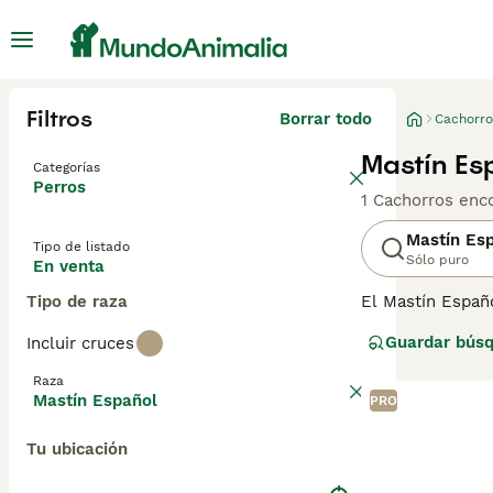
Filtros
Borrar todo
Cachorro
Mastín Es
Categorías
Perros
1 Cachorros enc
Mastín Es
Tipo de listado
Sólo puro
En venta
Tipo de raza
El Mastín Españ
península ibéric
Guardar bús
Incluir cruces
temperamento ca
conocido por su 
Raza
donde puede ejer
Mastín Español
PRO
Tu ubicación