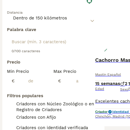
Distancia
Palabra clave
0/100 caracteres
Cachorro Mas
Precio
Min Precio
Max Precio
Mastín Español
€
€
15 semanas
2
Edad
P
Sexo
Filtros populares
Criadores con Núcleo Zoológico o en el
Registro de Criadores
Criador
Identidad 
Chinchón
,
Madrid
(1
Criadores con Afijo
Criadores con identidad verificada