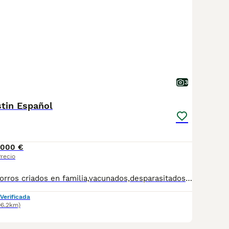
3
tin Español
1000 €
recio
Excelentes cachorros criados en familia,vacunados,desparasitados,excelente carácter las mejores líneas de sangre tlfn 676572107
Verificada
06.2km)