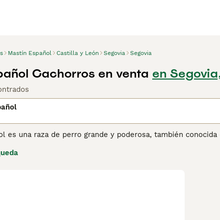
s
Mastín Español
Castilla y León
Segovia
Segovia
pañol Cachorros en venta
en Segovia
ontrados
pañol
ol es una raza de perro grande y poderosa, también conocida 
a, este perro ha sido utilizado durante siglos para proteger
queda
lmado, valiente y leal, el Mastín Español es un excelente gu
carácter tranquilo y afectuoso con su familia. Su gran resisten
cer sus instintos de protección.