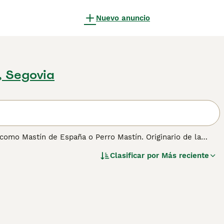
Nuevo anuncio
, Segovia
como Mastín de España o Perro Mastín. Originario de la
 el ganado de depredadores como lobos y osos. De
Clasificar por
Más reciente
ardián y protector. A pesar de su imponente tamaño, es
cia y nobleza lo hacen ideal para vivir en áreas rurales,