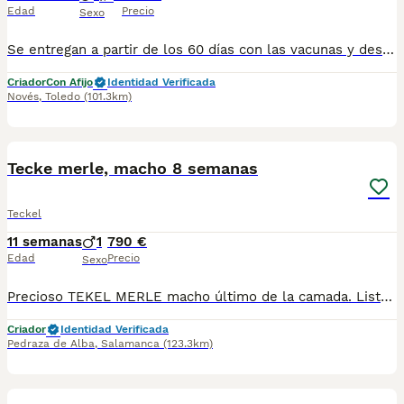
Edad
Precio
Sexo
Se entregan a partir de los 60 días con las vacunas y desparasitaciones correspondiente a su edad Las fotos no corresponde con los cachorros llámenos y le mandamos las actuales Escribanos al 698979889
Criador
Con Afijo
Identidad Verificada
Novés
,
Toledo
(101.3km)
1
Tecke merle, macho 8 semanas
Teckel
11 semanas
1
790 €
Edad
Precio
Sexo
Precioso TEKEL MERLE macho último de la camada. Listo para entregar a su nueva familia. Con toda la documentación del animal y revisado por veterinarios. Interesados contactar con el 655 268 766
Criador
Identidad Verificada
Pedraza de Alba
,
Salamanca
(123.3km)
1
3