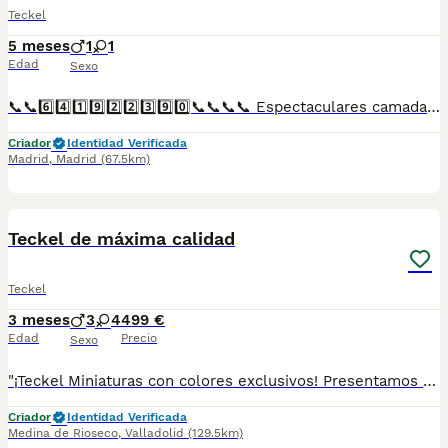
Teckel
5 meses
1
1
Edad
Sexo
📞📞6️⃣4️⃣1️⃣9️⃣2️⃣2️⃣3️⃣9️⃣0️⃣📞📞📞📞 Espectaculares camadas de perritos de Teckel miniatura y kanichen descendientes de las mejores líneas de sangre. Disponibles tanto hembras como machos. Las camadas están bajo supervisión veterinaria desde su nacimiento hasta que son entregadas a su nueva familia. Criados por un equipo de profesionales y mejores personas que, con más de 20 años de experiencia , cuidan a los animales por vocación, aplicando una cría ética y responsable para que cada cachorro se desarrolle con la mejor salud y con un buen temperamento. Todos los cachorritos se entregan con unos dos meses y medio de edad y sus vacunas correspondientes, desparasitados interna y externamente, con certificado de salud, y garantía tanto por enfermedad vírica como congénito genética. Posibilidad de entregar en toda España mediante transporte propio preparado para animales y con chofer privado. Los precios pueden variar según las características y morfología de cada cachorro. Añádenos al whats app o llámanos, y encantados atenderemos todas tus dudas y consultas. Teléfono / Whats app: 641 92 23 90
Criador
Identidad Verificada
Madrid
,
Madrid
(67.5km)
5
Teckel de máxima calidad
Teckel
3 meses
3
4
499 €
Edad
Precio
Sexo
"¡Teckel Miniaturas con colores exclusivos! Presentamos a nuestros Teckel en versión mini, con tonos únicos y elegantes que no encontrarás en otro lugar. De máxima calidad, su porte es inconfundible y su carácter, encantador. ¡Hazte con uno de estos ejemplares exclusivos y vive la experiencia Teckel Miniatura!" Precios y fotos reales Precios en las fotos LOS ARLEQUINES SON A 700E
Criador
Identidad Verificada
Medina de Rioseco
,
Valladolid
(129.5km)