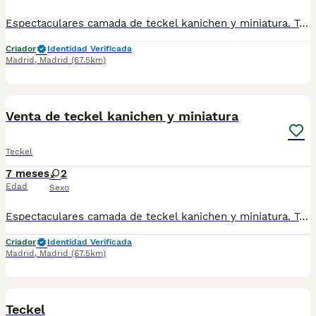
Espectaculares camada de teckel kanichen y miniatura. Todos los cachorritos se entregan con unos dos meses y medio de edad y sus vacunas correspondientes, desparasitados interna y externamente, con certificado de salud, y garantía tanto por enfermedad vírica como congénito genética. Posibilidad de entregar en toda España mediante transporte propio preparado para animales y con chofer privado. Los precios pueden variar según las características y morfología de cada cachorro. Añádenos al whats app o llámanos, y encantados atenderemos todas tus dudas y consultas. Teléfono / Whats app: 641 92 23 90
Criador
Identidad Verificada
Madrid
,
Madrid
(67.5km)
2
1
Venta de teckel kanichen y miniatura
Teckel
7 meses
2
Edad
Sexo
Espectaculares camada de teckel kanichen y miniatura. Todos los cachorritos se entregan con unos dos meses y medio de edad y sus vacunas correspondientes, desparasitados interna y externamente, con certificado de salud, y garantía tanto por enfermedad vírica como congénito genética. Posibilidad de entregar en toda España mediante transporte propio preparado para animales y con chofer privado. Los precios pueden variar según las características y morfología de cada cachorro. Añádenos al whats app o llámanos, y encantados atenderemos todas tus dudas y consultas. Teléfono / Whats app: 641 92 23 90
Criador
Identidad Verificada
Madrid
,
Madrid
(67.5km)
2
Teckel