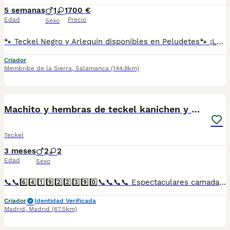
5 semanas
1
1
700 €
Edad
Precio
Sexo
🐾 Teckel Negro y Arlequín disponibles en Peludetes🐾 ¡Los pequeños más simpáticos ya te están esperando! ❤️ ✔️ Criados con mucho cariño y socializados desde pequeños. ✔️ Se entregan vacunados, desparasitados, con microchip y cartilla veterinaria. ✔️ Garantía sanitaria y asesoramiento antes y después de la entrega. El Teckel es un compañero alegre, inteligente y muy cariñoso, ideal para familias y para quienes buscan un perro fiel y divertido. 📍 Peludetes Salamanca 📲 Escríbenos por WhatsApp para más información, fotos, vídeos y disponibilidad.
Criador
Membribe de la Sierra
,
Salamanca
(144.8km)
1
4
Machito y hembras de teckel kanichen y miniatura
Teckel
3 meses
2
2
Edad
Sexo
📞📞6️⃣4️⃣1️⃣9️⃣2️⃣2️⃣3️⃣9️⃣0️⃣📞📞📞📞 Espectaculares camadas de perritos de teckel miniatura y kanichén nacionales descendientes de las mejores líneas de sangre. Disponibles tanto hembras como machos. Las camadas están bajo supervisión veterinaria desde su nacimiento hasta que son entregadas a su nueva familia. Criados por un equipo de profesionales y mejores personas que, con más de 20 años de experiencia , cuidan a los animales por vocación, aplicando una cría ética y responsable para que cada cachorro se desarrolle con la mejor salud y con un buen temperamento. Todos los cachorritos se entregan con unos dos meses y medio de edad y sus vacunas correspondientes, desparasitados interna y externamente, con certificado de salud, y garantía tanto por enfermedad vírica como congénito genética. Posibilidad de entregar en toda España mediante transporte propio preparado para animales y con chofer privado. Los precios pueden variar según las características y morfología de cada cachorro. Añádenos al whats app o llámanos, y encantados atenderemos todas tus dudas y consultas. Teléfono / Whats app: 641 92 23 90
Criador
Identidad Verificada
Madrid
,
Madrid
(67.5km)
8