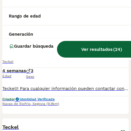
Desde "lg bully Criadores" Tenemos disponible 3 machitos y 2 hembras de Teckel Económico. ♂️ 3 Machitos ♀️ 2 Hembras Se entregan con: 🔹Chip 🔹Garantía Sanitaria 🔹Contrato 🔹Vacuna y Desparasitados según edad 📍Sonseca (Toledo) 📍Tlf:652190089 y 652189965 NO DUDES EN PREGUNTAR
Rango de edad
Criador
Identidad Verificada
Sonseca
,
Toledo
(145.4km)
Generación
1
1
TODOS LOS ANUNCIOS
Guardar búsqueda
Teckel
Ver resultados
(
24
)
Teckel
4 semanas
3
Edad
Sexo
Teckel!! Para cualquier información pueden contactar conmigo en el WhatsApp 632 109 444 y te ayudaré a encontrar tu amigo peludo perfecto❤️
Criador
Identidad Verificada
Navas de Riofrío
,
Segovia
(9.9km)
1
1
Teckel