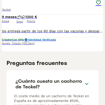
Teckel
9 meses
1
1
300 €
Edad
Precio
Sexo
Se entrega partir de los 60 días con las vacunas y desparasitsciones correspondientes a su edad. 698979889 para más información En el precio n es incluido el iva
Criador
Con Afijo
Identidad Verificada
Novés
,
Toledo
(100.2km)
Preguntas frecuentes
¿Cuánto cuesta un cachorro
de Teckel?
El coste medio de un cachorro de Teckel en
España es de aproximadamente 850€,