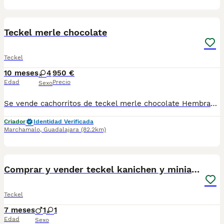
2
Teckel merle chocolate
Teckel
10 meses
4
950 €
Edad
Precio
Sexo
Se vende cachorritos de teckel merle chocolate Hembras.. Listas para entregar Se entrega con cartilla pasaporte Desparasitaciones al día Vacunas correspondientes a su edad Para más información escribe al whatsapp de 616121781
Criador
Identidad Verificada
Marchamalo
,
Guadalajara
(82.2km)
1
2
Comprar y vender teckel kanichen y miniatura
Teckel
7 meses
1
1
Edad
Sexo