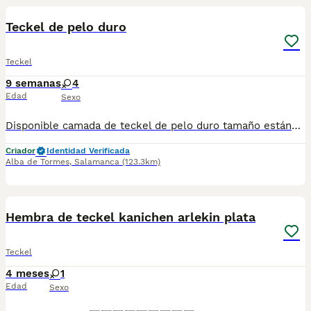
Teckel de pelo duro
Teckel
9 semanas
4
Edad
Sexo
Disponible camada de teckel de pelo duro tamaño estándar, cuatro hembras disponibles,se entregan a partir de los dos meses con dos vacunas desparasitaciones microchip pasaporte y documentos de cesión y venta y por supuesto con garantía por escrito, fotos reales de la camada.
Criador
Identidad Verificada
Alba de Tormes
,
Salamanca
(123.3km)
4
Hembra de teckel kanichen arlekin plata
Teckel
4 meses
1
Edad
Sexo