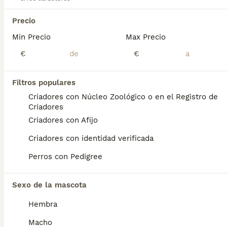
2
Precio
BOOST
Teckel
Min Precio
Max Precio
€
€
Teckel
8 semanas
1
1
450 €
Edad
Precio
Filtros populares
Sexo
Criadores con Núcleo Zoológico o en el Registro de
Se entregan a partir de los 60 días con las vacunas y desparasitaciones correspondiente a su edad. No dudes en preguntarnos la foto no es la del cachorro llámenos y le mandamos la actual
Criadores
Criadores con Afijo
Criador
Con Afijo
Identidad Verificada
Novés
,
Toledo
(101.3km)
Criadores con identidad verificada
14
3
Perros con Pedigree
BOOST
Teckel Arlequínes y Negros fuego
Sexo de la mascota
Teckel
Hembra
4 semanas
3
2
Edad
Sexo
Macho