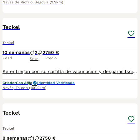
Navas de Riofrío
,
Segovia
(9.9km)
10
Teckel
Teckel
10 semanas
2
2
750 €
Edad
Precio
Sexo
Se entregan con su cartilla de vacunacion y desparasitsciones correspondiente a su edad Para más información escribanos al 698979889 las fotos no se corresponden a los cachorros ya que son muy pequeños aun pero escribanos y le mandamos las fotos de ellos actualemente
Criador
Con Afijo
Identidad Verificada
Novés
,
Toledo
(100.2km)
3
Teckel
Teckel
8 semanas
1
2
750 €