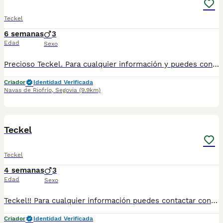
Teckel
6 semanas
3
Edad
Sexo
Precioso Teckel. Para cualquier información y puedes contactar conmigo en el teléfono 632 109 444.
Criador
Identidad Verificada
Navas de Riofrío
,
Segovia
(9.9km)
1
1
Teckel
Teckel
4 semanas
3
Edad
Sexo
Teckel!! Para cualquier información puedes contactar conmigo en el 632 109 444 tanto llamada como vía WhatsApp.
Criador
Identidad Verificada