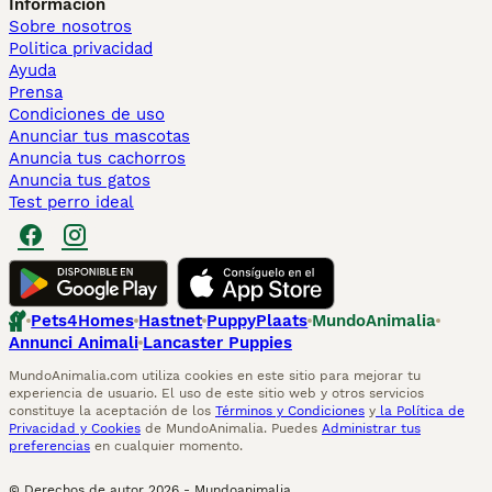
Información
Sobre nosotros
Politica privacidad
Ayuda
Prensa
Condiciones de uso
Anunciar tus mascotas
Anuncia tus cachorros
Anuncia tus gatos
Test perro ideal
Pets4Homes
Hastnet
PuppyPlaats
MundoAnimalia
Annunci Animali
Lancaster Puppies
MundoAnimalia.com utiliza cookies en este sitio para mejorar tu
experiencia de usuario. El uso de este sitio web y otros servicios
constituye la aceptación de los
Términos y Condiciones
y
la Política de
Privacidad y Cookies
de MundoAnimalia. Puedes
Administrar tus
preferencias
en cualquier momento.
© Derechos de autor
2026
-
Mundoanimalia