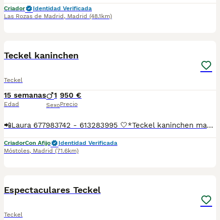
Criador
Identidad Verificada
Las Rozas de Madrid
,
Madrid
(48.1km)
3
2
Teckel kaninchen
Teckel
15 semanas
1
950 €
Edad
Precio
Sexo
📲Laura 677983742 - 613283995 🤍*Teckel kaninchen macho negro fuego*🤍 ¿Buscas un nuevo compañero para tu hogar? ❤️ Tenemos preciosos cachorros listos para encontrar una familia responsable. ✅ Vacunados ✅ Desparasitados ✅ Cartilla sanitaria ✅ Garantías incluidas ✅ Máxima atención y cuidado Se hacen envíos a toda España: Andalucía: Almería, Cádiz, Córdoba, Granada, Huelva, Jaén, Málaga, Sevilla.Aragón: Huesca, Teruel, Zaragoza.Asturias: Oviedo.Baleares: Palma.Canarias: Las Palmas de Gran Canaria, Santa Cruz de Tenerife.Cantabria: Santander.Castilla-La Mancha: Albacete, Ciudad Real, Cuenca, Guadalajara, Toledo.Castilla y León: Ávila, Burgos, León, Palencia, Salamanca, Segovia, Soria, Valladolid, Zamora.Cataluña: Barcelona, Gerona (Girona), Lérida (Lleida), Tarragona.Comunidad Valenciana: Alicante, Castellón de la Plana, Valencia.Extremadura: Badajoz, Cáceres.Galicia: La Coruña (A Coruña), Lugo, Orense (Ourense), Pontevedra.La Rioja: Logroño.Madrid: Madrid.Murcia: Murcia.Navarra: Pamplona.País Vasco: Bilbao (Vizcaya), San Sebastián (Guipúzcoa), Vitoria (Álava). 🐾 Cachorros sanos, sociables y criados con mucho cariño. 📲 ¡Pregunta sin compromiso por disponibilidad, fotos y precios por mensaje privado!
Criador
Con Afijo
Identidad Verificada
Móstoles
,
Madrid
(71.6km)
5
1
Espectaculares Teckel
Teckel