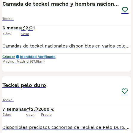
Camada de teckel macho y hembra nacionales
Teckel
6 meses
2
1
Edad
Sexo
Camadas de teckel nacionales disponibles en varios colores y tonalidades. Machos y hembras. Criadores responsables y familiares. Se entregan a partir de 2 meses de edad y sus vacunas correspondientes, desparasitados. Todos los cachorros son descendientes de las mejores líneas nacionales. Se entregan en toda España con transporte de alta calidad preparado para animales, van en vehículo climatizado con chófer particular a cargo del comprador. Si tienes dudas o consultas sobre la raza, podemos resolver tus dudas por whats app ;) Abogamos por una cría nacional (no en países del este) en un ambiente familiar con personas con vocación en una cría ética y responsable, y que por encima de todo, aman a los animales Teléfono / Whats app: 641 92 23 90
Criador
Identidad Verificada
Madrid
,
Madrid
(67.5km)
1
PRO
Teckel pelo duro
Teckel
7 semanas
2
2
600 €
Edad
Precio
Sexo
Disponibles preciosos cachorros de Teckel de Pelo Duro, criados en ambiente familiar y acostumbrados al contacto diario. Muy sociables, cariñosos y con el carácter valiente y divertido que caracteriza a la raza. Procedentes de padres seleccionados por salud, morfología y temperamento. Cachorros equilibrados y perfectamente adaptados a la convivencia familiar. Se entregan con: ✔ Microchip ✔ Pasaporte veterinario ✔ Mínimo dos vacunas ✔ Desparasitaciones al día ✔ Contrato y asesoramiento El Teckel de Pelo Duro destaca por su inteligencia, personalidad y gran apego a sus propietarios. Una raza ideal tanto para compañía como para personas activas. Posibilidad de envío a toda España, incluidas Baleares y Canarias. Contactar por teléfono o WhatsApp para fotos, vídeos y disponibilidad.