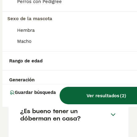
Perros con Pedigree
Preguntas frecuentes
Sexo de la mascota
Hembra
¿Cuánto cuesta un cachorro
Macho
de Dobermann?
El coste medio de un cachorro de
Rango de edad
Dobermann en España es de
aproximadamente 429€, aunque los precios
pueden variar según factores como el
Generación
pedigrí, la reputación del criador y la
ubicación.
Guardar búsqueda
Ver resultados
(
2
)
¿Es bueno tener un
dóberman en casa?