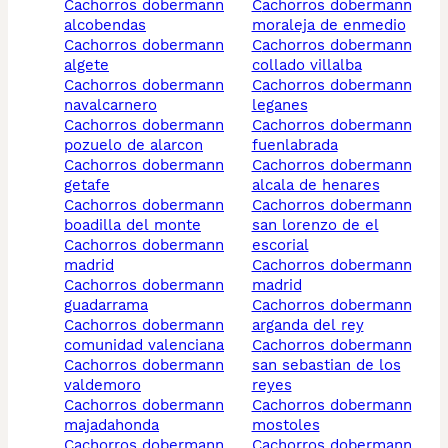
cachorros dobermann
cachorros dobermann
alcobendas
moraleja de enmedio
cachorros dobermann
cachorros dobermann
algete
collado villalba
cachorros dobermann
cachorros dobermann
navalcarnero
leganes
cachorros dobermann
cachorros dobermann
pozuelo de alarcon
fuenlabrada
cachorros dobermann
cachorros dobermann
getafe
alcala de henares
cachorros dobermann
cachorros dobermann
boadilla del monte
san lorenzo de el
cachorros dobermann
escorial
madrid
cachorros dobermann
cachorros dobermann
madrid
guadarrama
cachorros dobermann
cachorros dobermann
arganda del rey
comunidad valenciana
cachorros dobermann
cachorros dobermann
san sebastian de los
valdemoro
reyes
cachorros dobermann
cachorros dobermann
majadahonda
mostoles
cachorros dobermann
cachorros dobermann