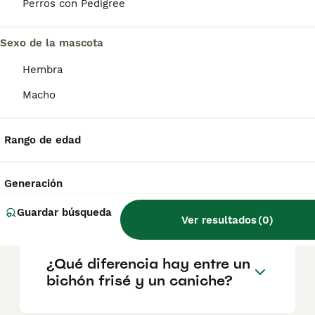
geográfica. Es fundamental acudir a
Perros con Pedigree
criadores responsables que garanticen la
salud y el bienestar de los animales.
Informarse bien y comparar opciones antes
Sexo de la mascota
de comprometerse siempre es la mejor
Hembra
decisión.
Macho
¿Es difícil enseñar a un
bichón frisé a ir al baño?
Rango de edad
Generación
¿Cómo saber si mi perro es
bichón frisé?
Guardar búsqueda
Ver resultados
(
0
)
¿Qué diferencia hay entre un
bichón frisé y un caniche?