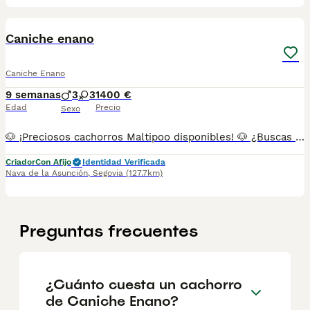
1
Caniche enano
Caniche Enano
9 semanas
3
3
1400 €
Edad
Precio
Sexo
🐶 ¡Preciosos cachorros Maltipoo disponibles! 🐶 ¿Buscas un cachorro caniche enano sano, cariñoso y criado con mucho amor? Somos un criadero familiar y nuestros pequeños crecen en un entorno lleno de cuidados y atención para garantizar su bienestar desde el primer día. ✨ Disponemos de hembras y machos. Puedes venir a conocer a los cachorros en persona o, si lo prefieres, realizar una videollamada para verlos y resolver todas tus dudas con total confianza. Todos nuestros cachorros se entregan con: ✔️ Vacunas correspondientes a su edad. ✔️ Desparasitación interna y externa. ✔️ Cartilla sanitaria. ✔️ Revisión veterinaria. ✔️ Pasaporte. ✔️ Microchip. ✔️ Contrato con garantías. 🚚 Realizamos entregas en toda la Península, incluyendo: 📍 Galicia: A Coruña, Lugo, Ourense y Pontevedra. 📍 Cantabria: Santander y resto de la comunidad. 📍 País Vasco: Bilbao, San Sebastián y Vitoria-Gasteiz. 📍 Cataluña: Barcelona, Tarragona, Girona y Lleida. 📍 Aragón: Zaragoza y Huesca. 📍 Comunidad Valenciana: Valencia, Alicante y Castellón. 📍 Castilla-La Mancha: Toledo, Ciudad Real, Albacete, Cuenca y Guadalajara. 📍 Castilla y León: Valladolid, Burgos, León, Salamanca, Ávila, Segovia, Soria, Palencia y Zamora. 📍 Región de Murcia: Murcia y Cartagena. 📍 Andalucía: Sevilla, Málaga, Córdoba, Granada, Cádiz, Jaén, Almería y Huelva. 📸 Te enviaremos fotos y vídeos actualizados para que conozcas a tu cachorro antes de su llegada. 💬 Estaremos encantados de responder cualquier consulta y ayudarte a encontrar el compañero perfecto para tu familia. 📞 Teléfono y WhatsApp: 663 736 099 👩 Pregunta por Carla. 🕘 Atendemos de lunes a domingo. ❤️ Tu nuevo mejor amigo te está esperando. ¡Contáctanos sin compromiso!
Criador
Con Afijo
Identidad Verificada
Nava de la Asunción
,
Segovia
(127.7km)
Preguntas frecuentes
¿Cuánto cuesta un cachorro
de Caniche Enano?