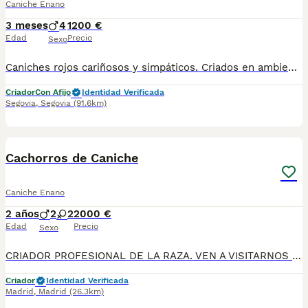
Caniche Enano
3 meses
4
1200 €
Edad
Precio
Sexo
Caniches rojos cariñosos y simpáticos. Criados en ambiente familiar con niños y de manera responsable cumpliendo la normativa de bienestar animal . Más de 15 años de experiencia en cría y selección . Se entregan con : -vacunas -desparasitaciones -cartilla de primovacunacion -pasaporte europeo y chip - garantía sanitaria por contrato - pack de pienso -Transportin de viaje . Más información 650132470/677031944. Se pueden ver sin compromiso en nuestro centro
Criador
Con Afijo
Identidad Verificada
Segovia
,
Segovia
(91.6km)
3
Cachorros de Caniche
Caniche Enano
2 años
2
2
2000 €
Edad
Precio
Sexo
CRIADOR PROFESIONAL DE LA RAZA. VEN A VISITARNOS Nuestros ejemplares se entregan con toda su documentación en regla, vacunados y con cartilla. Además entregamos garantía, contrato de compraventa y regalamos una revisión veterinaria. Para mas info: Web: altodelpago.es ------ Tlf: 679 67 30 10 ------- Instagram @altodelpago
Criador
Identidad Verificada
Madrid
,
Madrid
(26.3km)