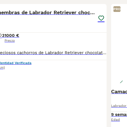
PRO
Últimas dos hembras de Labrador Retriever chocolat
3
1000 €
Precio
🐾Disponibles preciosos cachorros de Labrador Retriever chocolate. Criados con cariño y cuidados desde el primer día, en un entorno familiar, homologado y con total seguridad veterinaria. Se entregan con; ✅Tarjeta sanitaria oficial. ✅ Desparasitados. ✅ Con dos vacunas ✅Contrato Criados en un entorno familiar, sanos y sociables. Perfectos como compañeros leales, inteligentes у juguetones. 📍Entrega en mano, con todas las garantías de salud. Asesoramiento y seguimiento post-entrega. ☺️ Cria familiar, controlada y en casa. Pueden venir a visitarnos, y ver los cachorros con los dos padres. ¡Reserva ya tu cachorro y llévate un amigo para toda la vida! 🐶 Puedes encontrarme: 📸Instagram : @Labradores_MiralSanto. 📲WhatsApp o tlfn: 678 429 009 (Enrique) para más información y reserva. No estoy a favor de importaciones de cachorros del Este. Los cachorros son criados totalmente por nosotros, junto a sus padres y con pocas camadas al año.
dentidad Verificada
km)
Camad
Labrador 
9 sema
Edad