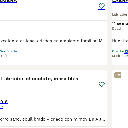
EMBRA
LABR
Labrador 
11 sem
Edad
LABRADOR, de excelente calidad, criados en ambiente familiar. Muy buena estructura y angulación. Colores : CHOCOLATE por el momento. Para una información más detallada atiendo preferiblemente llamada telefónica o whatsapp al 645 384 695 / 624 41 45 62 también puede visitar nuestra pagina web www.narcisopet.com Respondemos en el menor tiempo posible. Conoce más de nosotros, fotos de nuestras camadas actuales y anteriores, clientes felices con sus nuevos miembros de la familia en Instagram @narcisopet_es Síguenos #LABRADOR Macho Santander #LABRADOR Cantabria
Verificada
Criador
4km)
Madrid
,
M
10
PRO
Labrador chocolate, increibles
00 €
io
¿Buscas un cachorro sano, equilibrado y criado con mimo? En Altodelpago somos criadores responsables. Nuestros perros crecen libres, con supervisión veterinaria y en un entorno natural excepcional. altodelpago.es · tlf : 679 67 30 10 Web: altodelpago.es