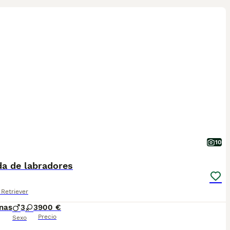
10
a de labradores
Retriever
nas
3
3
900 €
Precio
Sexo