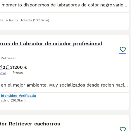
En este momento disponemos de labradores de color negro,variedad trabajo, afijos registrado en Europa " Labradores de Dehesa Rodeo". Origen del pedigrí disponible para información personalmente al interesado siendo inmejorable su genética. Se entregan a partir de los dos meses vacunados con cartilla y pasaporte. Facilitamos el transporte a cualquier punto de España
de la Reina
,
Toledo
(102.6km)
7
ros de Labrador de criador profesional
Retriever
2
3
1200 €
Precio
exo
Criados en el mejor ambiente. Muy socializados desde recien nacidos Con todo en regla. Se entregan con todo el protocolo sanitario al día, cartilla, vacunas pertinentes a la edad, desparasitaciones internas y externas, contrato y garantías. Puede conocernos en altodelpago.es o en instagram @altodelpago Tlf y whastapp 679 67 30 10 Instalaciones en plena naturaleza. visitanos cualquier dia del año
Identidad Verificada
adrid
(26.3km)
5
dor Retriever cachorros