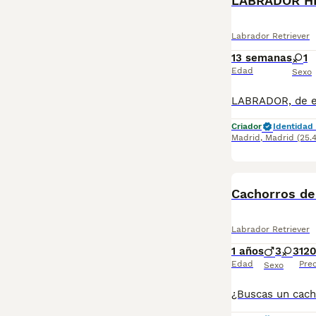
LABRADOR H
Labrador Retriever
13 semanas
1
Edad
Sexo
Criador
Identidad 
Madrid
,
Madrid
(25.
Cachorros de 
Labrador Retriever
1 años
3
3
12
Edad
Prec
Sexo