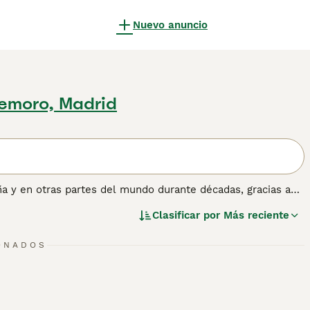
Nuevo anuncio
emoro, Madrid
a y en otras partes del mundo durante décadas, gracias a
ero extrovertidos, y siempre están ansiosos por complacer,
Clasificar por
Más reciente
r Retriever prosperan tanto en un entorno doméstico como
ONADOS
 información sobre esta raza de perro.