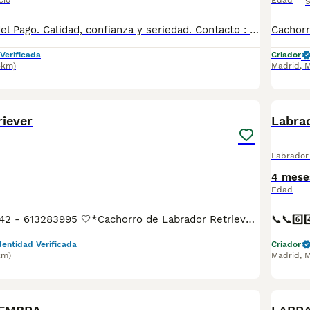
cio
Edad
S
Cachorros Alto del Pago. Calidad, confianza y seriedad. Contacto : 679 67 30 10 Web : altodelpago.es Instagram : @altodelpago
Verificada
Criador
3km)
Madrid
,
M
3
riever
Labra
Labrador 
4 mese
Edad
📲Laura 677983742 - 613283995 🤍*Cachorro de Labrador Retriever color chocolate *🤍 ¿Buscas un nuevo compañero para tu hogar? ❤️ Tenemos preciosos cachorros listos para encontrar una familia responsable. ✅ Vacunados ✅ Desparasitados ✅ Cartilla sanitaria ✅ Garantías incluidas ✅ Máxima atención y cuidado Se hacen envíos a toda España: Andalucía: Almería, Cádiz, Córdoba, Granada, Huelva, Jaén, Málaga, Sevilla.Aragón: Huesca, Teruel, Zaragoza.Asturias: Oviedo.Baleares: Palma.Canarias: Las Palmas de Gran Canaria, Santa Cruz de Tenerife.Cantabria: Santander.Castilla-La Mancha: Albacete, Ciudad Real, Cuenca, Guadalajara, Toledo.Castilla y León: Ávila, Burgos, León, Palencia, Salamanca, Segovia, Soria, Valladolid, Zamora.Cataluña: Barcelona, Gerona (Girona), Lérida (Lleida), Tarragona.Comunidad Valenciana: Alicante, Castellón de la Plana, Valencia.Extremadura: Badajoz, Cáceres.Galicia: La Coruña (A Coruña), Lugo, Orense (Ourense), Pontevedra.La Rioja: Logroño.Madrid: Madrid.Murcia: Murcia.Navarra: Pamplona.País Vasco: Bilbao (Vizcaya), San Sebastián (Guipúzcoa), Vitoria (Álava). 🐾 Cachorros sanos, sociables y criados con mucho cariño. 📲 ¡Pregunta sin compromiso por disponibilidad, fotos y precios por mensaje privado!
dentidad Verificada
Criador
km)
Madrid
,
M
6