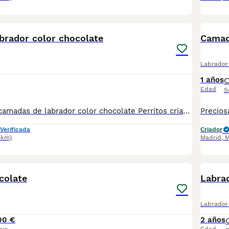
3
brador color chocolate
Camad
Labrador 
1 años
Edad
S
Espectaculares camadas de labrador color chocolate Perritos criados de forma ética, nacional y en un ambiente familiar. Los cachorritos se entregan a partir de las 8 semanas, y con sus vacunas correspondientes, desparasitados interna y externamente y garantías por escrito. Posibilidad de entrega en toda España mediante transporte propio preparado para mascotas, climatizado y con chofer privado. Agréganos al whatsapp o llámanos, y encantados atenderemos todas tus dudas y consultas. Teléfono / What app: 641 92 23 90 Precios a partir de 500€
Verificada
Criador
4km)
Madrid
,
M
3
colate
Labra
Labrador 
00 €
2 años