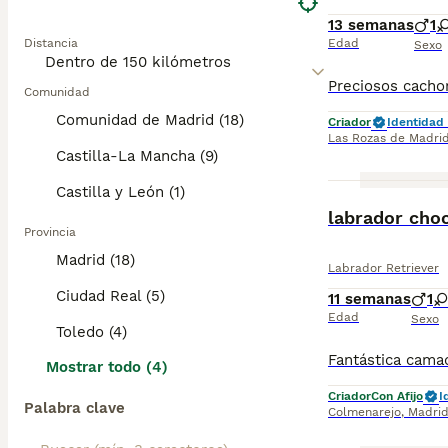
13 semanas
1
Distancia
Edad
Sexo
Comunidad
Comunidad de Madrid (18)
Criador
Identidad 
Las Rozas de Madri
Castilla-La Mancha (9)
Castilla y León (1)
labrador cho
Provincia
Madrid (18)
Labrador Retriever
Ciudad Real (5)
11 semanas
1
Edad
Sexo
Toledo (4)
Mostrar todo (4)
Criador
Con Afijo
I
Palabra clave
Colmenarejo
,
Madri