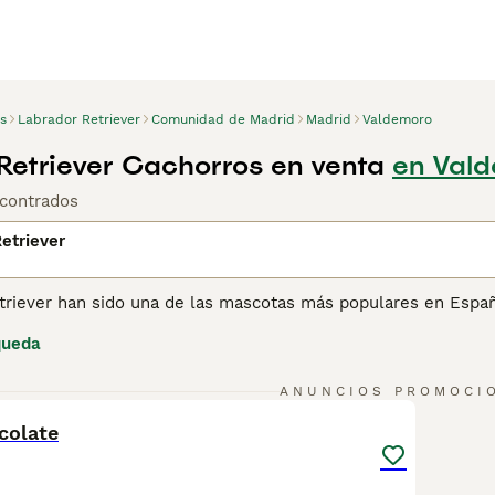
s
Labrador Retriever
Comunidad de Madrid
Madrid
Valdemoro
Retriever Cachorros en venta
en Vald
contrados
etriever
triever han sido una de las mascotas más populares en Españ
nfiable y comprobada. Los Labrador Retriever son gentiles, p
queda
 altamente entrenables. Siendo tan inteligentes, los Labrado
o a sus dueños en el campo.
1
ANUNCIOS PROMOCI
ina de consejos de compra de Labrador Retriever
para obtener
colate