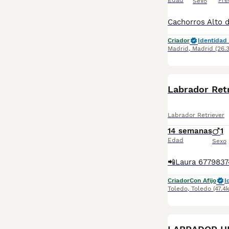
Edad
Pre
Sexo
Criador
Identidad 
Madrid
,
Madrid
(26.
Labrador Ret
Labrador Retriever
14 semanas
1
Edad
Sexo
Criador
Con Afijo
I
Toledo
,
Toledo
(47.4