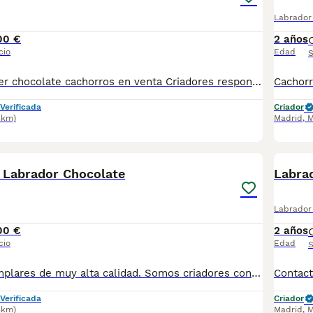
Labrador 
00 €
2 años
cio
Edad
S
Labrador retriever chocolate cachorros en venta Criadores responsables de la raza Criados en el mejor ambiente natural. 12000 m2 en plena naturaleza. altodelpago.es @altodelpago tlf 679 67 30 10 Contacta con nosotros para obtener una información más detallada y saber disponibilidad de nuestros ejemplares. pedimos seriedad
Verificada
Criador
3km)
Madrid
,
M
3
 Labrador Chocolate
Labrad
Labrador 
00 €
2 años
cio
Edad
S
Disponibles ejemplares de muy alta calidad. Somos criadores con muchos años de experiencia en la raza, responsables y entregamos nuestros ejemplares con toda su documentación en regla Pedimos seriedad Contacto : 679 67 30 10 Web : altodelpago.es Instagram : @altodelpago
Verificada
Criador
3km)
Madrid
,
M