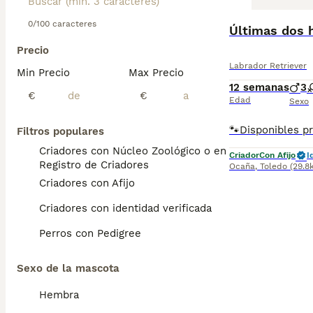
0/100 caracteres
Precio
Labrador Retriever
Min Precio
Max Precio
12 semanas
3
€
€
Edad
Sexo
Filtros populares
Criadores con Núcleo Zoológico o en el
Criador
Con Afijo
I
Registro de Criadores
Ocaña
,
Toledo
(29.8
Criadores con Afijo
Criadores con identidad verificada
Perros con Pedigree
Sexo de la mascota
Hembra