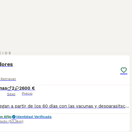
2
1
CIOS
dores
Retriever
nas
2
2
600 €
Precio
Sexo
Se entregan a partir de los 60 días con las vacunas y desparasitsciones correspondiente a su edad No dudes en preguntarme al 698979889 o al 615820501
n Afijo
Identidad Verificada
ledo
(53.3km)