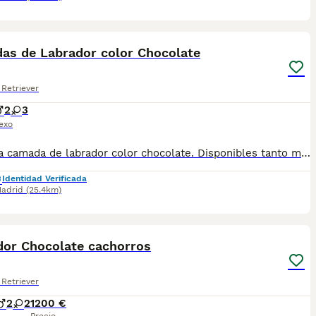
17
as de Labrador color Chocolate
Retriever
2
3
exo
Preciosa camada de labrador color chocolate. Disponibles tanto machos como hembras. Camadas están bajo supervisión veterinaria desde su nacimiento hasta que son entregadas a su nueva familia. Criados por un equipo de profesionales y mejores personas que, con años de experiencia a sus espaldas, cuidan a los animales por vocación, aplicando una cría ética y responsable para que cada cachorro se desarrolle con la mejor salud y con un buen temperamento. Puedes contactarme Precios a partir de 1000€
Identidad Verificada
adrid
(25.4km)
4
dor Chocolate cachorros
Retriever
2
2
1200 €