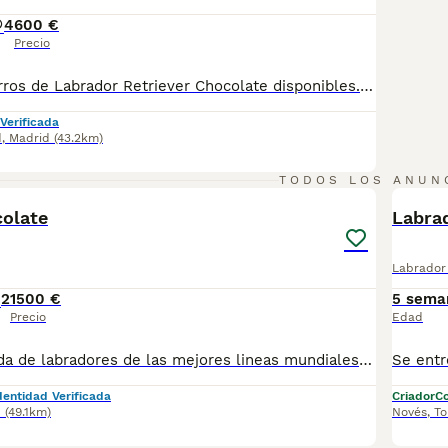
4
600 €
Precio
Preciosos cachorros de Labrador Retriever Chocolate disponibles. Una de las razas más queridas por su carácter noble, inteligente y cariñoso. Son perros muy familiares, sociables y fáciles de educar, ideales tanto para familias con niños como para personas activas. Destacan por su precioso pelaje color chocolate, su excelente temperamento y su gran capacidad de adaptación a diferentes entornos. Los cachorros se entregan vacunados y desparasitados según su edad, con cartilla veterinaria, revisión veterinaria y todas las garantías sanitarias correspondientes. Criados con los mejores cuidados y una correcta socialización para favorecer su bienestar y desarrollo. Disponemos de fotos y vídeos de los cachorros y de los progenitores. Se realizan envíos a toda España. Para más información, fotos y vídeos, contacta sin compromiso.
Verificada
d
,
Madrid
(43.2km)
11
TODOS LOS ANUN
colate
Labra
Labrador 
2
1500 €
5 sema
Precio
Edad
Fantástica camada de labradores de las mejores lineas mundiales , libres de las enfermedades genéticas del labrador y de displasia de caderas y codos, caracter 10 , estos cachorros son la envidia de la gente , te pararan todo el tiempo para disfrutarlos , camada de campeones con un caracter que enamora
dentidad Verificada
Criador
Co
d
(49.1km)
Novés
,
To
21