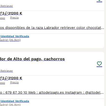
Retriever
3
3
1200 €
Precio
exo
Cachorros disponibles de la raza Labrador retriever color chocolate Criadores responsables y profesionales. Exigimos seriedad. Posibilidad de ver a los ejemplares en su lugar de nacimiento junto con sus padres. Se entregan con toda su documentación en regla. tlf 679 67 30 10 preferimos una llamada teléfonica para resolver dudas, pero podeis conocernos en altodelpago.es intagram@altodelpago
Identidad Verificada
adrid
(26.3km)
3
or de Alto del pago, cachorros
Retriever
2
3
1200 €
Precio
exo
Contacto : 679 67 30 10 Web : altodelpago.es Instagram : @altodelpago Criados en ambiente familiar, en plena naturaleza. Se entregan con toda su documentación y cartilla. Posibilidad de visitarnos cualquier dia del año. Pedimos seriedad y responsabilidad.
Identidad Verificada
adrid
(26.3km)