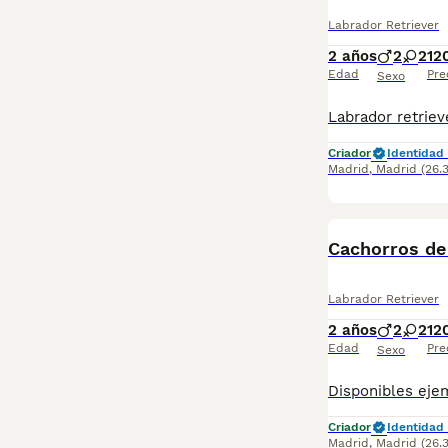
Labrador Retriever
2 años
2
2
12
Edad
Pre
Sexo
Criador
Identidad 
Madrid
,
Madrid
(26.
Cachorros de
Labrador Retriever
2 años
2
2
12
Edad
Pre
Sexo
Criador
Identidad 
Madrid
,
Madrid
(26.