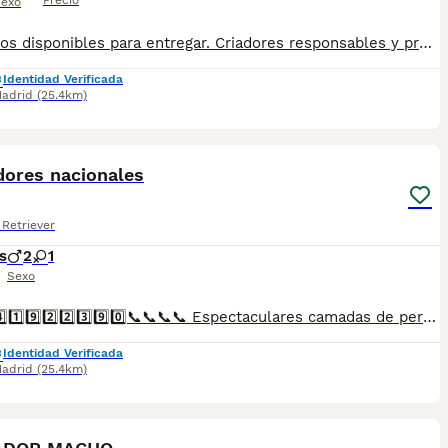
Precio
exo
Cachorros disponibles para entregar. Criadores responsables y profesionales. Desconfía de precios económicos , compraventas y demás . En nuestro criadero puedes ver a los ejemplares con sus padres y conocer dónde y cómo los criamos. Es muy importante . WEB altodelpago.es Tlf 679 67 30 10
Identidad Verificada
adrid
(25.4km)
4
dores nacionales
Retriever
s
2
1
Sexo
📞📞6️⃣4️⃣1️⃣9️⃣2️⃣2️⃣3️⃣9️⃣0️⃣📞📞📞📞 Espectaculares camadas de perritos de labradores nacionales descendientes de las mejores líneas de sangre. Disponibles tanto hembras como machos. Las camadas están bajo supervisión veterinaria desde su nacimiento hasta que son entregadas a su nueva familia. Criados por un equipo de profesionales y mejores personas que, con más de 20 años de experiencia , cuidan a los animales por vocación, aplicando una cría ética y responsable para que cada cachorro se desarrolle con la mejor salud y con un buen temperamento. Todos los cachorritos se entregan con unos dos meses y medio de edad y sus vacunas correspondientes, desparasitados interna y externamente, con certificado de salud, y garantía tanto por enfermedad vírica como congénito genética. Posibilidad de entregar en toda España mediante transporte propio preparado para animales y con chofer privado. Los precios pueden variar según las características y morfología de cada cachorro. Añádenos al whats app o llámanos, y encantados atenderemos todas tus dudas y consultas. Teléfono / Whats app: 641 92 23 90
Identidad Verificada
adrid
(25.4km)
7