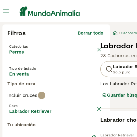
Filtros
Borrar todo
Cachorro
Labrador 
Categorías
Perros
28 Cachorros en
Labrador R
Tipo de listado
Sólo puro
En venta
Tipo de raza
Los Labrador Re
su naturaleza co
Guardar bús
Incluir cruces
lo que los hace
trabajando junt
Raza
Labrador Retriever
Lee nuestra
pág
BOOST
Labrador cho
Tu ubicación
Labrador Retriever