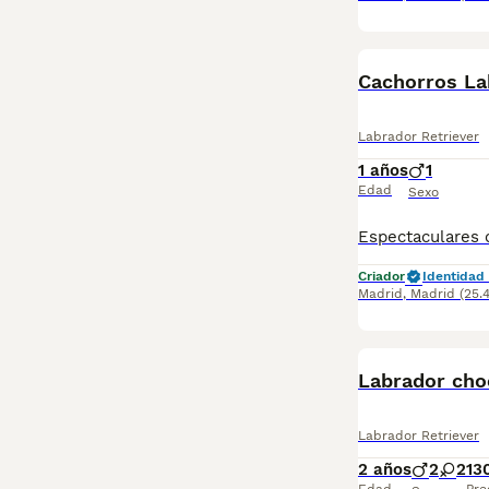
Cachorros La
Labrador Retriever
1 años
1
Edad
Sexo
Criador
Identidad 
Madrid
,
Madrid
(25.
Labrador cho
Labrador Retriever
2 años
2
2
13