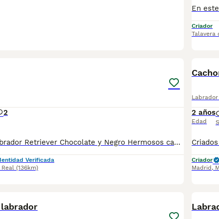
Criador
Talavera 
1
1
Cachor
Labrador 
2
2 años
Edad
S
Cachorros de Labrador Retriever Chocolate y Negro Hermosos cachorros de Labrador Retriever disponibles en color chocolate y negro. Criados con mucho cariño en un ambiente familiar, donde reciben atención, socialización y los mejores cuidados desde sus primeros días. Se entregan con la edad adecuada, desparasitados y con su cartilla veterinaria al día, listos para formar parte de una familia responsable. El Labrador Retriever es una raza reconocida por su carácter noble, inteligente, cariñoso y sociable. Son excelentes compañeros para niños y adultos, además de ser ideales para familias activas. Si buscas un cachorro sano, equilibrado y de excelente temperamento, no dudes en ponerte en contacto para recibir más información, fotos y disponibilidad. Solo para personas comprometidas con el bienestar y la tenencia responsable de sus mascotas.
dentidad Verificada
Criador
 Real
(136km)
Madrid
,
M
4
 labrador
Labra