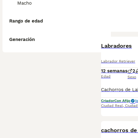
Macho
Rango de edad
Generación
Labradores
Labrador Retriever
12 semanas
2
Edad
Sexo
Criador
Con Afijo
I
Ciudad Real
,
Ciudad
cachorros de